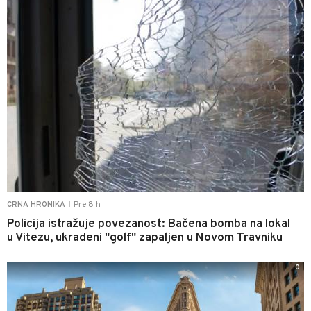
Pre 8 h
CRNA HRONIKA
|
Policija istražuje povezanost: Bačena bomba na lokal
u Vitezu, ukradeni "golf" zapaljen u Novom Travniku
0