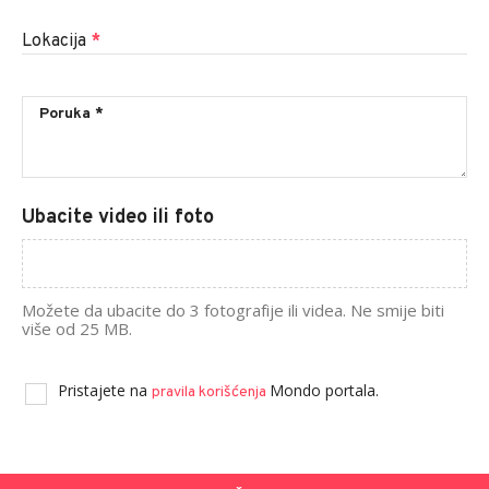
Lokacija
*
Ubacite video ili foto
Možete da ubacite do 3 fotografije ili videa. Ne smije biti
više od 25 MB.
Pristajete na
Mondo portala.
pravila korišćenja