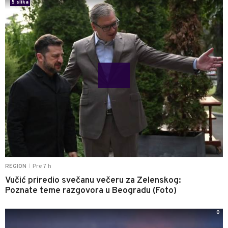
5 slika
Pre 7 h
REGION
|
Vučić priredio svečanu večeru za Zelenskog:
Poznate teme razgovora u Beogradu (Foto)
0