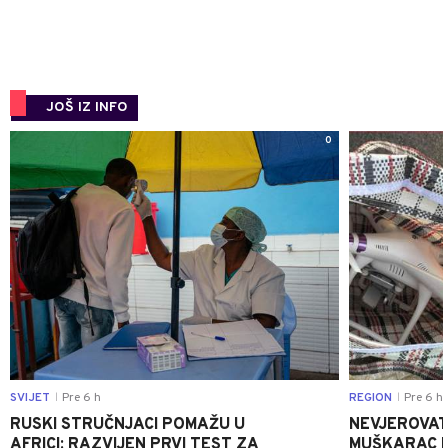
JOŠ IZ INFO
0
SVIJET
Pre 6 h
REGION
Pre 6 h
|
|
RUSKI STRUČNJACI POMAŽU U
NEVJEROVATA
AFRICI: RAZVIJEN PRVI TEST ZA
MUŠKARAC H