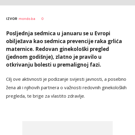
0
IZVOR
mondo.ba
Posljednja sedmica u januaru se u Evropi
obilježava kao sedmica prevencije raka grlića
maternice. Redovan ginekološki pregled
(jednom godišnje), zlatno je pravilo u
otkrivanju bolesti u premalignoj fazi.
Cilj ove aktivnosti je podizanje svijesti javnosti, a posebno
žena ali i njihovih partnera o važnosti redovnih ginekoloških
pregleda, te brige za vlastito zdravlje.