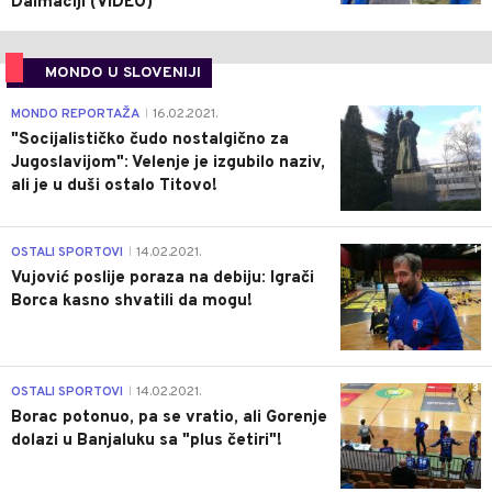
Dalmaciji (VIDEO)
MONDO U SLOVENIJI
4
MONDO REPORTAŽA
16.02.2021.
|
"Socijalističko čudo nostalgično za
Jugoslavijom": Velenje je izgubilo naziv,
ali je u duši ostalo Titovo!
1
OSTALI SPORTOVI
14.02.2021.
|
Vujović poslije poraza na debiju: Igrači
Borca kasno shvatili da mogu!
3
OSTALI SPORTOVI
14.02.2021.
|
Borac potonuo, pa se vratio, ali Gorenje
dolazi u Banjaluku sa "plus četiri"!