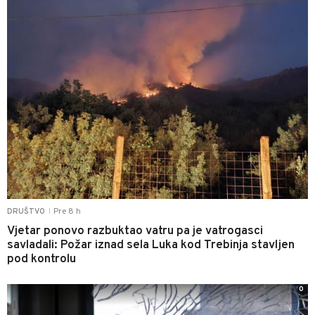
Pre 8 h
DRUŠTVO
|
Vjetar ponovo razbuktao vatru pa je vatrogasci
savladali: Požar iznad sela Luka kod Trebinja stavljen
pod kontrolu
0