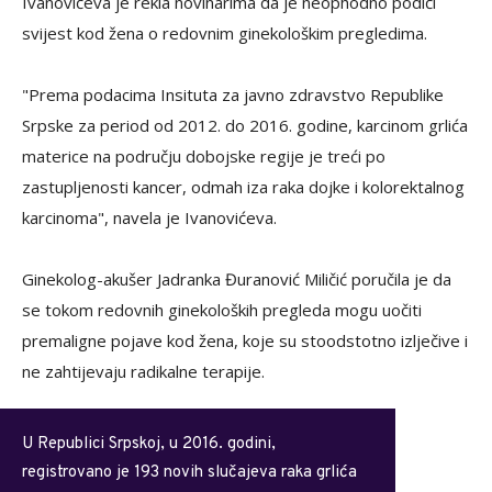
Ivanovićeva je rekla novinarima da je neophodno podići
svijest kod žena o redovnim ginekološkim pregledima.
"Prema podacima Insituta za javno zdravstvo Republike
Srpske za period od 2012. do 2016. godine, karcinom grlića
materice na području dobojske regije je treći po
zastupljenosti kancer, odmah iza raka dojke i kolorektalnog
karcinoma", navela je Ivanovićeva.
Ginekolog-akušer Jadranka Đuranović Miličić poručila je da
se tokom redovnih ginekoloških pregleda mogu uočiti
premaligne pojave kod žena, koje su stoodstotno izlječive i
ne zahtijevaju radikalne terapije.
U Rеpublici Srpskој, u 2016. gоdini,
rеgistrоvаnо је 193 nоvih slučајеvа rаkа grlićа