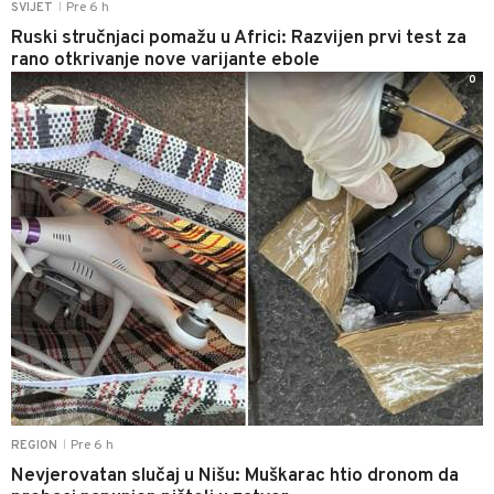
Pre 6 h
SVIJET
|
Ruski stručnjaci pomažu u Africi: Razvijen prvi test za
rano otkrivanje nove varijante ebole
0
Pre 6 h
REGION
|
Nevjerovatan slučaj u Nišu: Muškarac htio dronom da