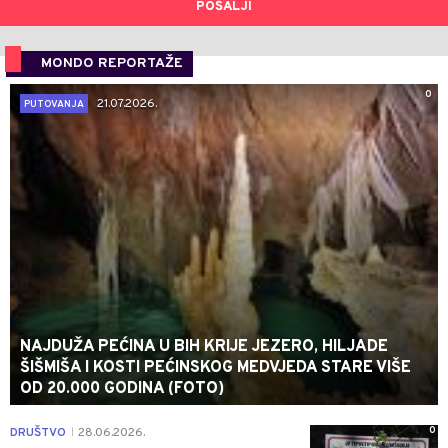
POŠALJI
MONDO REPORTAŽE
0
21.07.2026.
PUTOVANJA
NAJDUŽA PEĆINA U BIH KRIJE JEZERO, HILJADE
ŠIŠMIŠA I KOSTI PEĆINSKOG MEDVJEDA STARE VIŠE
OD 20.000 GODINA (FOTO)
0
DRUŠTVO
28.06.2026.
|