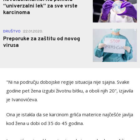
“univerzalni lek” za sve vrste
karcinoma
0
DRUŠTVO
22.01.2020.
|
Preporuke za zaštitu od novog
virusa
"Ni na području dobojske regije situacija nije sjajna. Svake
godine pet žena izgubi životnu bitku, a oboli njih 20", izjavila
je Ivanovićeva.
Ona je istakla da se karcinom grlića materice najčešće javlja
kod žena u dobi od 35 do 45 godina.