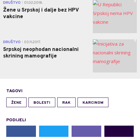
0
DRUŠTVO
01.02.2018.
|
Žene u Srpskoj i dalje bez HPV
vakcine
0
DRUŠTVO
03.11.2017.
|
Srpskoj neophodan nacionalni
skrining mamografije
TAGOVI
ŽENE
BOLESTI
RAK
KARCINOM
PODIJELI