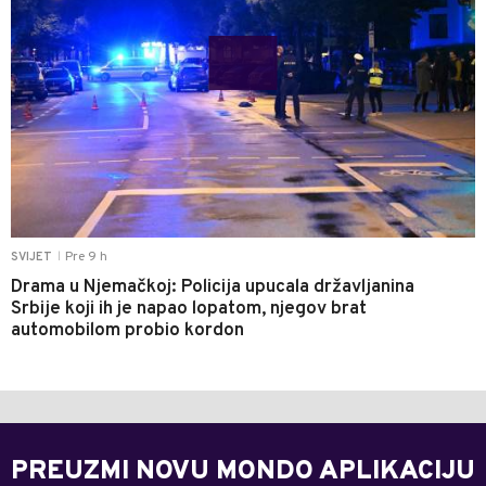
Pre 9 h
SVIJET
|
Drama u Njemačkoj: Policija upucala državljanina
Srbije koji ih je napao lopatom, njegov brat
automobilom probio kordon
PREUZMI NOVU MONDO APLIKACIJU