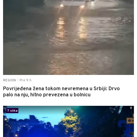
Pre 9 h
REGION
|
Povrijeđena žena tokom nevremena u Srbiji: Drvo
palo na nju, hitno prevezena u bolnicu
0
7 slika