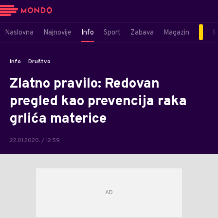
Naslovna
Najnovije
Info
Sport
Zabava
Magazin
M
Info
Društvo
Zlatno pravilo: Redovan
pregled kao prevencija raka
grlića materice
22.01.2020. / 12:59