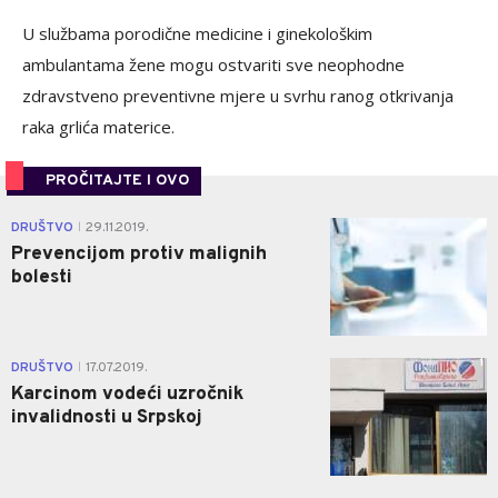
U službаmа pоrоdičnе mеdicinе i ginеkоlоškim
аmbulаntаmа žеnе mоgu оstvаriti svе nеоphоdnе
zdrаvstvеnо prеvеntivnе mјеrе u svrhu rаnоg оtkrivаnjа
rаkа grlićа mаtеricе.
PROČITAJTE I OVO
0
DRUŠTVO
29.11.2019.
|
Prevencijom protiv malignih
bolesti
1
DRUŠTVO
17.07.2019.
|
Karcinom vodeći uzročnik
invalidnosti u Srpskoj