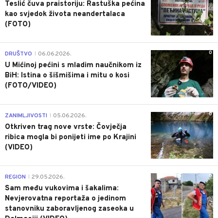
Teslić čuva praistoriju: Rastuška pećina
kao svjedok života neandertalaca
(FOTO)
0
DRUŠTVO
06.06.2026.
|
U Mićinoj pećini s mladim naučnikom iz
BiH: Istina o šišmišima i mitu o kosi
(FOTO/VIDEO)
0
ZANIMLJIVOSTI
05.06.2026.
|
Otkriven trag nove vrste: Čovječja
ribica mogla bi ponijeti ime po Krajini
(VIDEO)
0
REGION
29.05.2026.
|
Sam među vukovima i šakalima:
Nevjerovatna reportaža o jedinom
stanovniku zaboravljenog zaseoka u