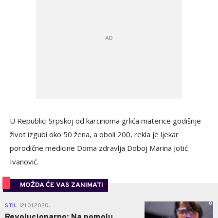
U Republici Srpskoj od karcinoma grlića materice godišnje
život izgubi oko 50 žena, a oboli 200, rekla je ljekar
porodične medicine Doma zdravlja Doboj Marina Jotić
Ivanović.
MOŽDA ĆE VAS ZANIMATI
0
STIL
21.01.2020.
|
Revolucionarno: Na pomolu