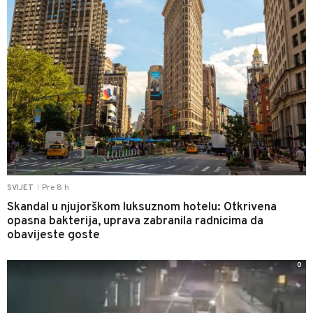
Pre 8 h
SVIJET
|
Skandal u njujorškom luksuznom hotelu: Otkrivena
opasna bakterija, uprava zabranila radnicima da
obavijeste goste
0