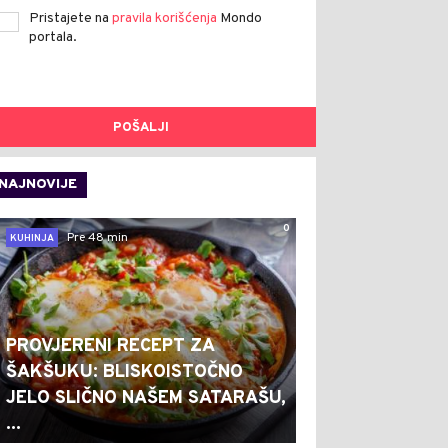
Pristajete na
pravila korišćenja
Mondo
portala.
POŠALJI
NAJNOVIJE
0
Pre 48 min
KUHINJA
PROVJERENI RECEPT ZA
ŠAKŠUKU: BLISKOISTOČNO
JELO SLIČNO NAŠEM SATARAŠU,
...