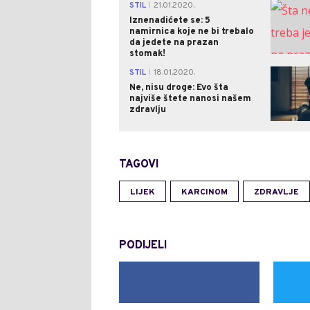
STIL
21.01.2020.
|
Iznenadićete se: 5
namirnica koje ne bi trebalo
da jedete na prazan
stomak!
STIL
18.01.2020.
|
Ne, nisu droge: Evo šta
najviše štete nanosi našem
zdravlju
TAGOVI
LIJEK
KARCINOM
ZDRAVLJE
PODIJELI