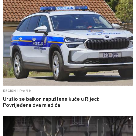
Pre 9 h
REGION
|
Urušio se balkon napuštene kuće u Rijeci:
Povrijeđena dva mladića
0