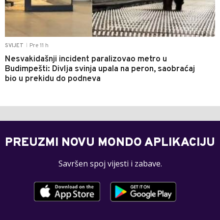
Pre 11 h
SVIJET
|
Nesvakidašnji incident paralizovao metro u
Budimpešti: Divlja svinja upala na peron, saobraćaj
bio u prekidu do podneva
PREUZMI NOVU MONDO APLIKACIJU
Savršen spoj vijesti i zabave.