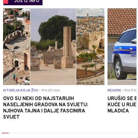
JOŠ IZ INFO
0
ISTORIJA KOJA ŽIVI
Pre 20 min
REGION
Pre 9 h
|
|
OVO SU NEKI OD NAJSTARIJIH
URUŠIO SE 
NASELJENIH GRADOVA NA SVIJETU:
KUĆE U RIJE
NJIHOVA TAJNA I DALJE FASCINIRA
MLADIĆA
SVIJET