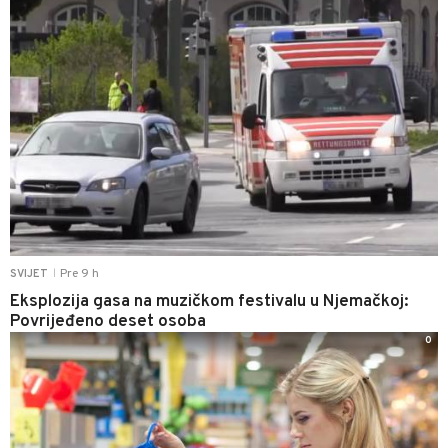
Pre 9 h
SVIJET
|
Eksplozija gasa na muzičkom festivalu u Njemačkoj:
Povrijeđeno deset osoba
0