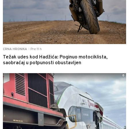
Pre 11 h
CRNA HRONIKA
|
Težak udes kod Hadžića: Poginuo motociklista,
saobraćaj u potpunosti obustavljen
0