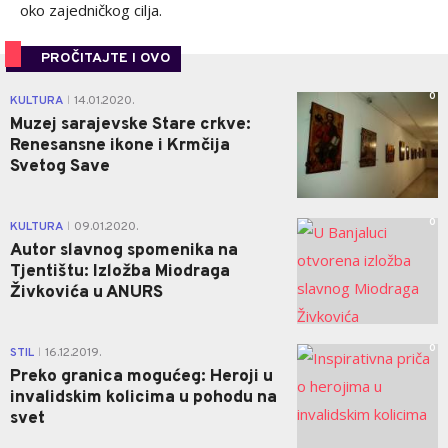
oko zajedničkog cilja.
PROČITAJTE I OVO
0
KULTURA
14.01.2020.
|
Muzej sarajevske Stare crkve:
Renesansne ikone i Krmčija
Svetog Save
0
KULTURA
09.01.2020.
|
Autor slavnog spomenika na
Tjentištu: Izložba Miodraga
Živkovića u ANURS
0
STIL
16.12.2019.
|
Preko granica mogućeg: Heroji u
invalidskim kolicima u pohodu na
svet