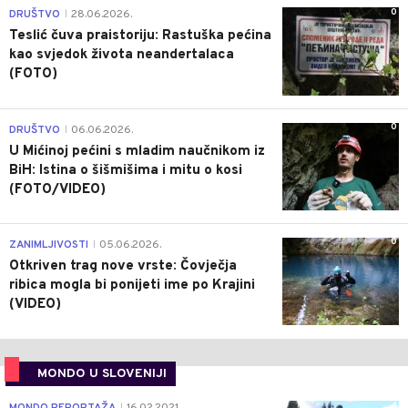
0
DRUŠTVO
28.06.2026.
|
Teslić čuva praistoriju: Rastuška pećina
kao svjedok života neandertalaca
(FOTO)
0
DRUŠTVO
06.06.2026.
|
U Mićinoj pećini s mladim naučnikom iz
BiH: Istina o šišmišima i mitu o kosi
(FOTO/VIDEO)
0
ZANIMLJIVOSTI
05.06.2026.
|
Otkriven trag nove vrste: Čovječja
ribica mogla bi ponijeti ime po Krajini
(VIDEO)
MONDO U SLOVENIJI
4
|