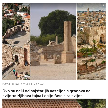
0
Pre 20 min
ISTORIJA KOJA ŽIVI
|
Ovo su neki od najstarijih naseljenih gradova na
svijetu: Njihova tajna i dalje fascinira svijet
0