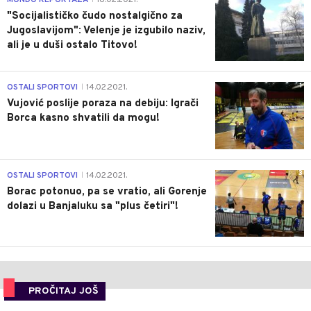
MONDO REPORTAŽA
16.02.2021.
"Socijalističko čudo nostalgično za
Jugoslavijom": Velenje je izgubilo naziv,
ali je u duši ostalo Titovo!
1
OSTALI SPORTOVI
14.02.2021.
|
Vujović poslije poraza na debiju: Igrači
Borca kasno shvatili da mogu!
3
OSTALI SPORTOVI
14.02.2021.
|
Borac potonuo, pa se vratio, ali Gorenje
dolazi u Banjaluku sa "plus četiri"!
PROČITAJ JOŠ