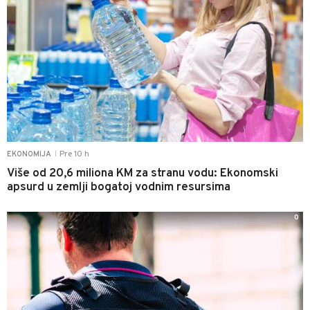
Pre 10 h
EKONOMIJA
|
Više od 20,6 miliona KM za stranu vodu: Ekonomski
apsurd u zemlji bogatoj vodnim resursima
0