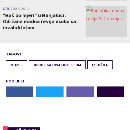
0
STIL
28.11.2019.
|
"Baš po mjeri" u Banjaluci:
Održana modna revija osoba sa
invaliditetom
TAGOVI
MUZEJ
OSOBE SA INVALIDITETOM
IZLOŽBA
PODIJELI