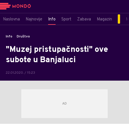
Naslovna
Najnovije
Info
Sport
Zabava
Magazin
M
Info
Društvo
"Muzej pristupačnosti" ove
subote u Banjaluci
22.01.2020. / 15:23