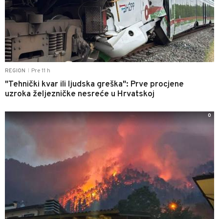
Pre 11 h
REGION
|
"Tehnički kvar ili ljudska greška": Prve procjene
uzroka željezničke nesreće u Hrvatskoj
0