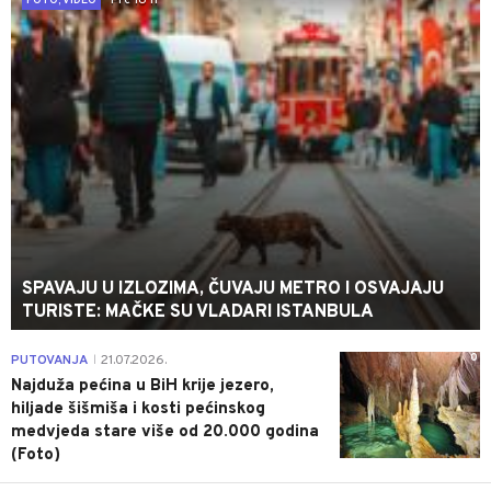
FOTO, VIDEO
SPAVAJU U IZLOZIMA, ČUVAJU METRO I OSVAJAJU
TURISTE: MAČKE SU VLADARI ISTANBULA
0
PUTOVANJA
21.07.2026.
|
Najduža pećina u BiH krije jezero,
hiljade šišmiša i kosti pećinskog
medvjeda stare više od 20.000 godina
(Foto)