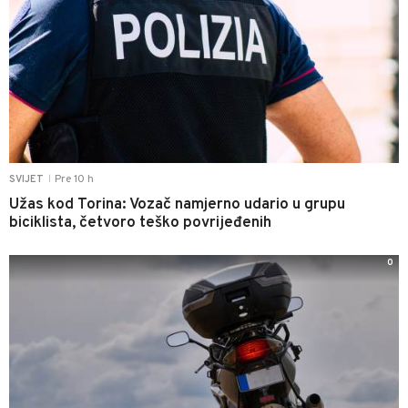
Pre 10 h
SVIJET
|
Užas kod Torina: Vozač namjerno udario u grupu
biciklista, četvoro teško povrijeđenih
0