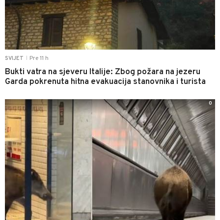
Pre 11 h
SVIJET
|
Bukti vatra na sjeveru Italije: Zbog požara na jezeru
Garda pokrenuta hitna evakuacija stanovnika i turista
0