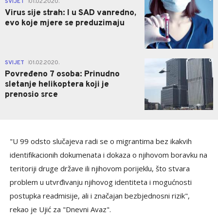
SVIJET
01.02.2020.
|
Virus sije strah: I u SAD vanredno,
evo koje mjere se preduzimaju
0
SVIJET
01.02.2020.
|
Povređeno 7 osoba: Prinudno
sletanje helikoptera koji je
prenosio srce
"U 99 odsto slučajeva radi se o migrantima bez ikakvih
identifikacionih dokumenata i dokaza o njihovom boravku na
teritoriji druge države ili njihovom porijeklu, što stvara
problem u utvrđivanju njihovog identiteta i mogućnosti
postupka readmisije, ali i značajan bezbjednosni rizik",
rekao je Ujić za "Dnevni Avaz".