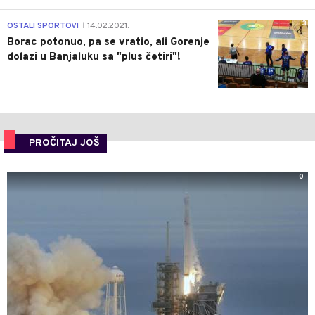
3
OSTALI SPORTOVI
14.02.2021.
|
Borac potonuo, pa se vratio, ali Gorenje
dolazi u Banjaluku sa "plus četiri"!
PROČITAJ JOŠ
0