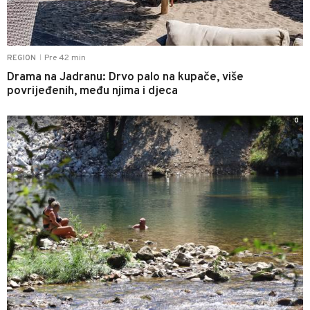
Pre 42 min
REGION
|
Drama na Jadranu: Drvo palo na kupače, više
povrijeđenih, među njima i djeca
0