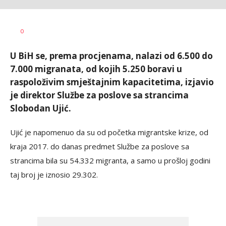
SRNA
AUTOR
0
1
U BiH se, prema procjenama, nalazi od 6.500 do
7.000 migranata, od kojih 5.250 boravi u
raspoloživim smještajnim kapacitetima, izjavio
je direktor Službe za poslove sa strancima
Slobodan Ujić.
Ujić je napomenuo da su od početka migrantske krize, od
kraja 2017. do danas predmet Službe za poslove sa
strancima bila su 54.332 migranta, a samo u prošloj godini
taj broj je iznosio 29.302.