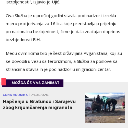
iscrpljenosti", izjavio je Ujić.
Ova Služba je u prošloj godini stavila pod nadzor i izrekla
mjeru protjerivanja za 16 lica koje predstavljaju prijetnju
po nacionalnu bezbjednost, čime je dala značajan doprinos
bezbjednosti BiH.
Među ovim licima bilo je šest državljana Avganistana, koji su
se dovodili u vezu sa terorizmom, a Služba za poslove sa
strancima stavila ih je pod nadzor u imigracioni centar.
MOŽDA ĆE VAS ZANIMATI
0
CRNA HRONIKA
29.01.2020.
|
Hapšenja u Bratuncu i Sarajevu
zbog krijumčarenja migranata