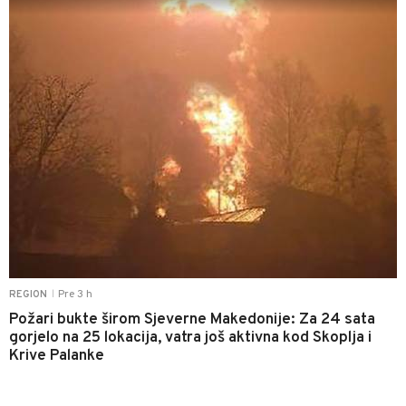
Pre 3 h
REGION
|
Požari bukte širom Sjeverne Makedonije: Za 24 sata
gorjelo na 25 lokacija, vatra još aktivna kod Skoplja i
Krive Palanke