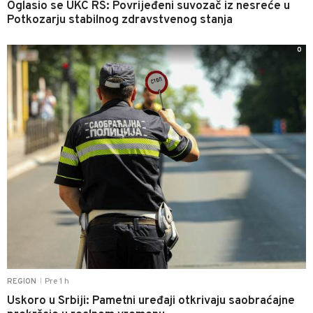
Oglasio se UKC RS: Povrijeđeni suvozač iz nesreće u
Potkozarju stabilnog zdravstvenog stanja
0
Pre 1 h
REGION
|
Uskoro u Srbiji: Pametni uređaji otkrivaju saobraćajne