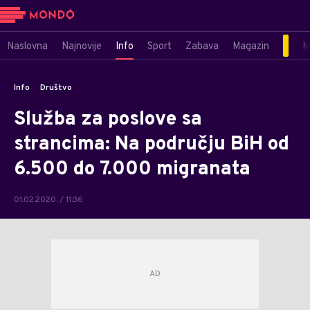
Naslovna
Najnovije
Info
Sport
Zabava
Magazin
M
Info
Društvo
Služba za poslove sa
strancima: Na području BiH od
6.500 do 7.000 migranata
01.02.2020. / 11:36