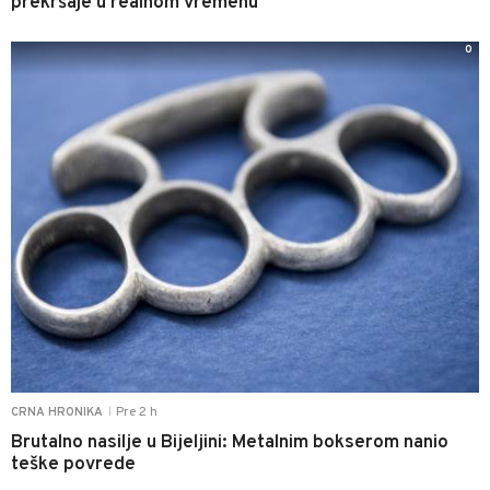
prekršaje u realnom vremenu
0
Pre 2 h
CRNA HRONIKA
|
Brutalno nasilje u Bijeljini: Metalnim bokserom nanio
teške povrede