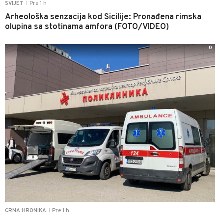
Pre 1 h
SVIJET
|
Arheološka senzacija kod Sicilije: Pronađena rimska
olupina sa stotinama amfora (FOTO/VIDEO)
0
Pre 1 h
CRNA HRONIKA
|