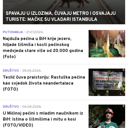
SPAVAJU U IZLOZIMA, ČUVAJU METRO I OSVAJAJU
TURISTE: MAČKE SU VLADARI ISTANBULA
0
PUTOVANJA
21.07.2026.
|
Najduža pećina u BiH krije jezero,
hiljade šišmiša i kosti pećinskog
medvjeda stare više od 20.000 godina
(Foto)
0
DRUŠTVO
28.06.2026.
|
Teslić čuva praistoriju: Rastuška pećina
kao svjedok života neandertalaca
(FOTO)
0
DRUŠTVO
06.06.2026.
|
U Mićinoj pećini s mladim naučnikom iz
BiH: Istina o šišmišima i mitu o kosi
(FOTO/VIDEO)