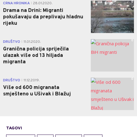
0
CRNA HRONIKA
28.01.2020.
|
Drama na Drini: Migranti
pokušavaju da preplivaju hladnu
rijeku
0
DRUŠTVO
11.01.2020.
|
Granična policija spriječila
ulazak više od 13 hiljada
migranta
0
DRUŠTVO
11.12.2019.
|
Više od 600 migranata
smješteno u Ušivak i Blažuj
TAGOVI