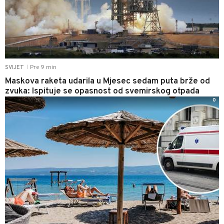
Pre 9 min
SVIJET
|
Maskova raketa udarila u Mjesec sedam puta brže od
zvuka: Ispituje se opasnost od svemirskog otpada
0