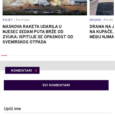
SVIJET
Pre 9 min
REGION
Pre 42 
|
|
MASKOVA RAKETA UDARILA U
DRAMA NA J
MJESEC SEDAM PUTA BRŽE OD
NA KUPAČE, 
ZVUKA: ISPITUJE SE OPASNOST OD
MEĐU NJIMA 
SVEMIRSKOG OTPADA
KOMENTARI
0
SVI KOMENTARI
Upiši ime