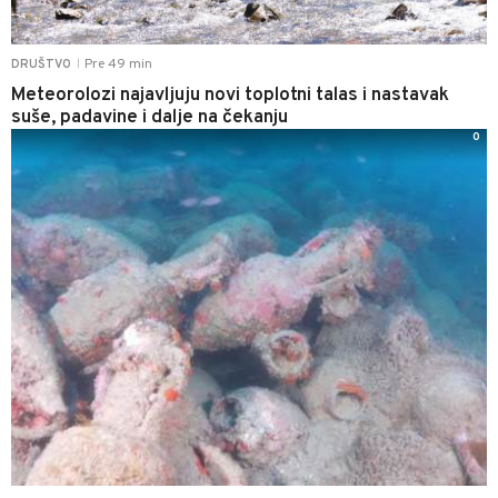
Pre 49 min
DRUŠTVO
|
Meteorolozi najavljuju novi toplotni talas i nastavak
suše, padavine i dalje na čekanju
0