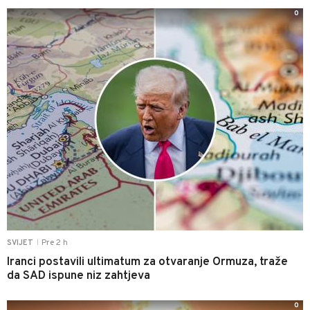
0
Pre 2 h
SVIJET
|
Iranci postavili ultimatum za otvaranje Ormuza, traže
da SAD ispune niz zahtjeva
0