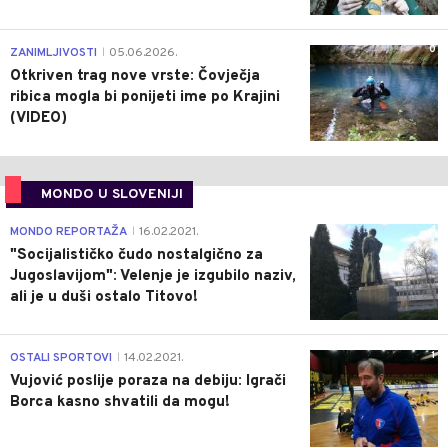
0
ZANIMLJIVOSTI
05.06.2026.
|
Otkriven trag nove vrste: Čovječja
ribica mogla bi ponijeti ime po Krajini
(VIDEO)
MONDO U SLOVENIJI
4
MONDO REPORTAŽA
16.02.2021.
|
"Socijalističko čudo nostalgično za
Jugoslavijom": Velenje je izgubilo naziv,
ali je u duši ostalo Titovo!
1
OSTALI SPORTOVI
14.02.2021.
|
Vujović poslije poraza na debiju: Igrači
Borca kasno shvatili da mogu!