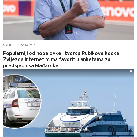
Pre 14 min
SVIJET
|
Popularniji od nobelovke i tvorca Rubikove kocke:
Zvijezda internet mima favorit u anketama za
predsjednika Mađarske
0