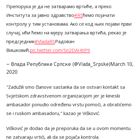
Препорука је да не затварамо вртиће, а преко
Института за јавно здравство
#RS
ћемо појачати
контролу у тим установама. Ако се код њих појави први
случај, ићи ћемо на мјеру затварања вртића, рекао је
предсједник
#VladaRS
Радован
Вишковић.
pic.twitter.com/Sn2DAI4tP9
March 10,
— Влада Републике Српске (@Vlada_Srpske)
2020
"Zadužili smo članove sastanka da se ostvari kontakt sa
Svjetskom zdravstvenom organizacijom jer je kineski
ambasador ponudio određenu vrstu pomoći, a obratićemo
se i ruskom ambasadoru," kazao je Višković.
Višković je dodao da je preporuka da se u ovom momentu
ne zatvaraju vrtići, ali da se pojača kontrola.