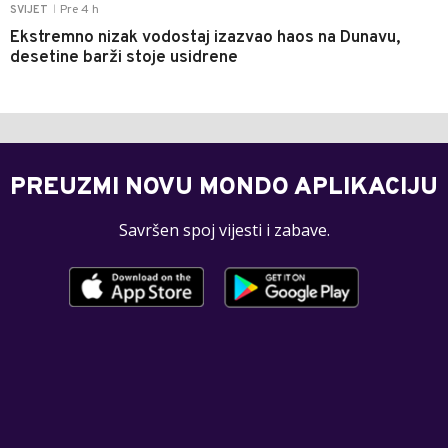
Pre 4 h
SVIJET
|
Ekstremno nizak vodostaj izazvao haos na Dunavu,
desetine barži stoje usidrene
PREUZMI NOVU MONDO APLIKACIJU
Savršen spoj vijesti i zabave.