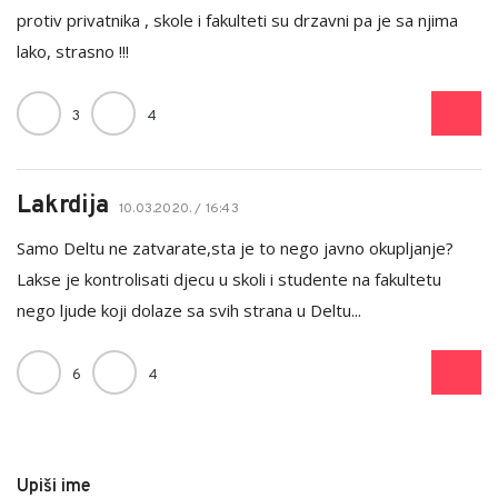
protiv privatnika , skole i fakulteti su drzavni pa je sa njima
lako, strasno !!!
3
4
Lakrdija
10.03.2020. / 16:43
Samo Deltu ne zatvarate,sta je to nego javno okupljanje?
Lakse je kontrolisati djecu u skoli i studente na fakultetu
nego ljude koji dolaze sa svih strana u Deltu...
6
4
Upiši ime