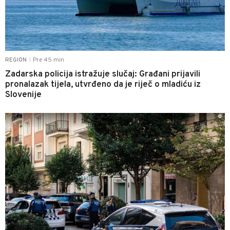
Pre 45 min
REGION
|
Zadarska policija istražuje slučaj: Građani prijavili
pronalazak tijela, utvrđeno da je riječ o mladiću iz
Slovenije
0