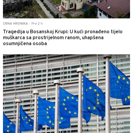
Pre 2 h
CRNA HRONIKA
|
Tragedija u Bosanskoj Krupi: U kući pronađeno tijelo
muškarca sa prostrijelnom ranom, uhapšena
osumnjičena osoba
0