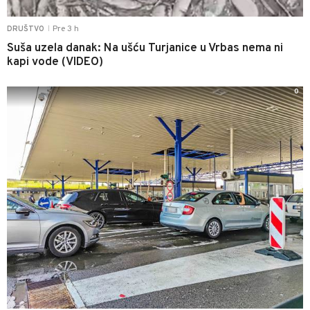
Pre 3 h
DRUŠTVO
|
Suša uzela danak: Na ušću Turjanice u Vrbas nema ni
kapi vode (VIDEO)
0