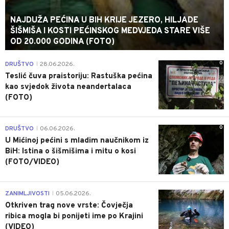
NAJDUŽA PEĆINA U BIH KRIJE JEZERO, HILJADE
ŠIŠMIŠA I KOSTI PEĆINSKOG MEDVJEDA STARE VIŠE
OD 20.000 GODINA (FOTO)
0
DRUŠTVO
28.06.2026.
|
Teslić čuva praistoriju: Rastuška pećina
kao svjedok života neandertalaca
(FOTO)
0
DRUŠTVO
06.06.2026.
|
U Mićinoj pećini s mladim naučnikom iz
BiH: Istina o šišmišima i mitu o kosi
(FOTO/VIDEO)
0
ZANIMLJIVOSTI
05.06.2026.
|
Otkriven trag nove vrste: Čovječja
ribica mogla bi ponijeti ime po Krajini
(VIDEO)