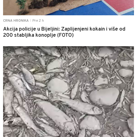
Pre 2 h
CRNA HRONIKA
|
Akcija policije u Bijeljini: Zaplijenjeni kokain i više od
200 stabljika konoplje (FOTO)
1