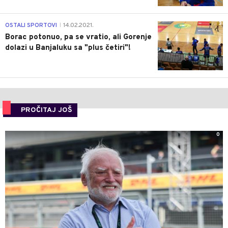
3
OSTALI SPORTOVI
14.02.2021.
|
Borac potonuo, pa se vratio, ali Gorenje
dolazi u Banjaluku sa "plus četiri"!
PROČITAJ JOŠ
0