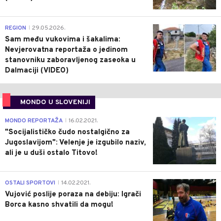
0
REGION
29.05.2026.
|
Sam među vukovima i šakalima:
Nevjerovatna reportaža o jedinom
stanovniku zaboravljenog zaseoka u
Dalmaciji (VIDEO)
MONDO U SLOVENIJI
4
MONDO REPORTAŽA
16.02.2021.
|
"Socijalističko čudo nostalgično za
Jugoslavijom": Velenje je izgubilo naziv,
ali je u duši ostalo Titovo!
1
OSTALI SPORTOVI
14.02.2021.
|
Vujović poslije poraza na debiju: Igrači
Borca kasno shvatili da mogu!