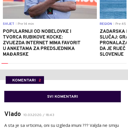
SVIJET
Pre 14 min
REGION
Pre 45 
|
|
POPULARNIJI OD NOBELOVKE I
ZADARSKA P
TVORCA RUBIKOVE KOCKE:
SLUČAJ: GRA
ZVIJEZDA INTERNET MIMA FAVORIT
PRONALAZAK
U ANKETAMA ZA PREDSJEDNIKA
DA JE RIJEČ 
MAĐARSKE
SLOVENIJE
KOMENTARI
2
SVI KOMENTARI
Vlado
10.03.2020. / 18:43
A sta je sa vrticima, oni su izgleda imuni ??? Valjda ne smiju