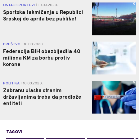
0
OSTALI SPORTOVI
10.03.2020.
|
Sportska takmičenja u Republici
Srpskoj do aprila bez publike!
1
DRUŠTVO
10.03.2020.
|
Federacija BiH obezbijedila 40
miliona KM za borbu protiv
korone
0
POLITIKA
10.03.2020.
|
Zabranu ulaska stranim
državljanima treba da predlože
entiteti
TAGOVI