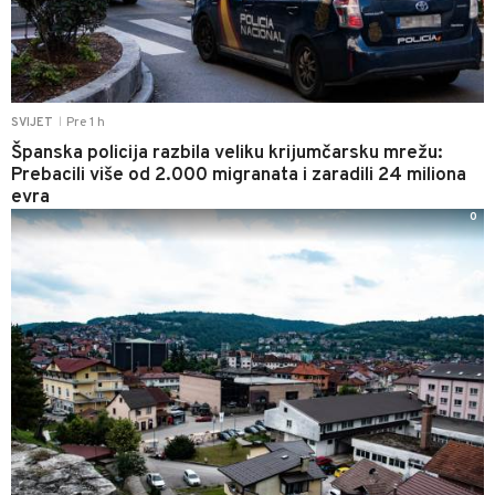
Pre 1 h
SVIJET
|
Španska policija razbila veliku krijumčarsku mrežu:
Prebacili više od 2.000 migranata i zaradili 24 miliona
evra
0