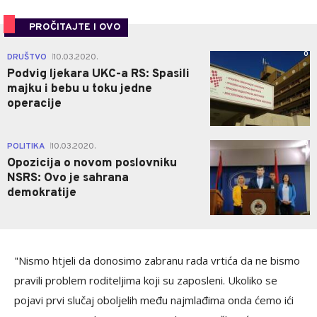
PROČITAJTE I OVO
0
DRUŠTVO
10.03.2020.
|
Podvig ljekara UKC-a RS: Spasili
majku i bebu u toku jedne
operacije
0
POLITIKA
10.03.2020.
|
Opozicija o novom poslovniku
NSRS: Ovo je sahrana
demokratije
"Nismo htjeli da donosimo zabranu rada vrtića da ne bismo
pravili problem roditeljima koji su zaposleni. Ukoliko se
pojavi prvi slučaj oboljelih među najmlađima onda ćemo ići