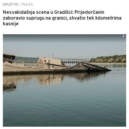
Pre 3 h
DRUŠTVO
|
Nesvakidašnja scena u Gradišci: Prijedorčanin
zaboravio suprugu na granici, shvatio tek kilometrima
kasnije
0