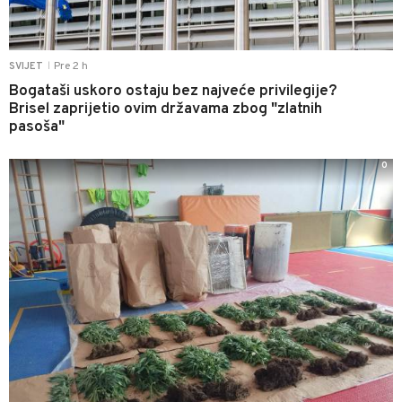
Pre 2 h
SVIJET
|
Bogataši uskoro ostaju bez najveće privilegije?
Brisel zaprijetio ovim državama zbog "zlatnih
pasoša"
0