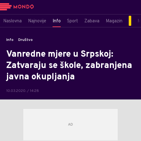
Naslovna
Najnovije
Info
Sport
Zabava
Magazin
M
Info
Društvo
Vanredne mjere u Srpskoj:
Zatvaraju se škole, zabranjena
javna okupljanja
10.03.2020. / 14:28