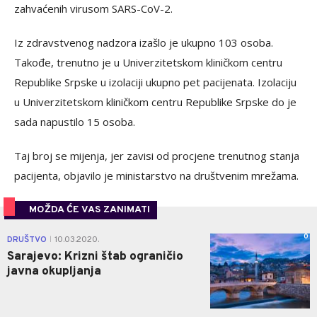
zahvaćenih virusom SARS-CoV-2.
Iz zdravstvenog nadzora izašlo je ukupno 103 osoba.
Takođe, trenutno je u Univerzitetskom kliničkom centru
Republike Srpske u izolaciji ukupno pet pacijenata. Izolaciju
u Univerzitetskom kliničkom centru Republike Srpske do je
sada napustilo 15 osoba.
Taj broj se mijenja, jer zavisi od procjene trenutnog stanja
pacijenta, objavilo je ministarstvo na društvenim mrežama.
MOŽDA ĆE VAS ZANIMATI
0
DRUŠTVO
10.03.2020.
|
Sarajevo: Krizni štab ograničio
javna okupljanja