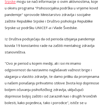
Srpske
mogu se naći informacije o ovim aktivnostima, koje
u okviru programa "Psihosocijalna podrška u vrijeme kovid
pandemije" sprovode Ministarstvo zdravlja i socijalne
zaštite Republike Srpske i Društvo psihologa Republike
Srpske uz podršku UNICEF-a i Vlade Švedske.
Iz Društva podsjećaju da od perioda izbijanja pandemije
kovida 19 konstantno rade na zaštiti mentalnog zdravlja
stanovništva.
"Ovo je period u kojem mediji, ali i svi mi imamo
odgovornost da nastavimo naglašavati važnost brige i
ulaganja u vlastito zdravlje, te damo priliku da promjenama
u našem ponašanju prihvatimo stilove života koji doprinose
boljem očuvanju psihofizičkog zdravlja, uključujući
doprinose boljoj zaštiti i od zaraznih kao i drugih hroničnih
bolesti, kako pojedinca, tako i porodice", ističe se u