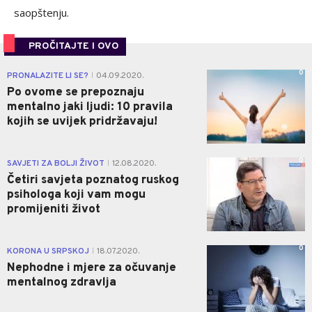
saopštenju.
PROČITAJTE I OVO
0
PRONALAZITE LI SE?
04.09.2020.
|
Po ovome se prepoznaju
mentalno jaki ljudi: 10 pravila
kojih se uvijek pridržavaju!
0
SAVJETI ZA BOLJI ŽIVOT
12.08.2020.
|
Četiri savjeta poznatog ruskog
psihologa koji vam mogu
promijeniti život
0
KORONA U SRPSKOJ
18.07.2020.
|
Nephodne i mjere za očuvanje
mentalnog zdravlja