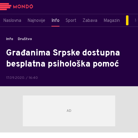
Naslovna
Najnovije
Info
Sport
Zabava
Magazin
M
Info
Društvo
Građanima Srpske dostupna
besplatna psihološka pomoć
17.09.2020. / 16:40