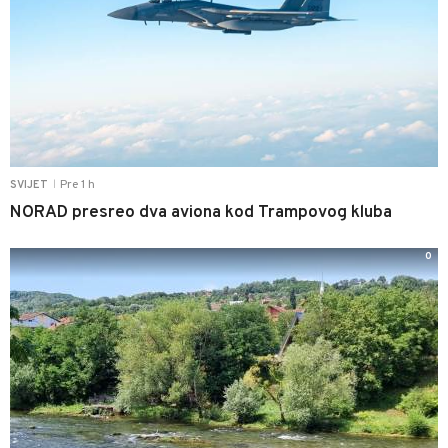
Pre 1 h
SVIJET
|
NORAD presreo dva aviona kod Trampovog kluba
0