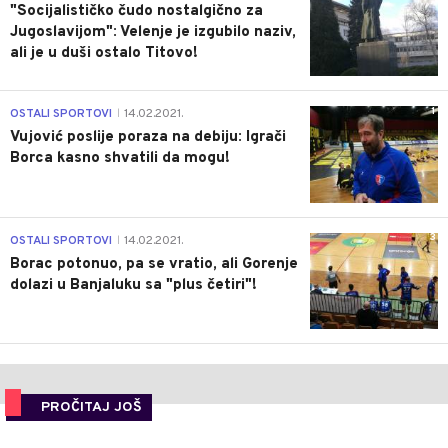
"Socijalističko čudo nostalgično za
Jugoslavijom": Velenje je izgubilo naziv,
ali je u duši ostalo Titovo!
1
OSTALI SPORTOVI
14.02.2021.
|
Vujović poslije poraza na debiju: Igrači
Borca kasno shvatili da mogu!
3
OSTALI SPORTOVI
14.02.2021.
|
Borac potonuo, pa se vratio, ali Gorenje
dolazi u Banjaluku sa "plus četiri"!
PROČITAJ JOŠ