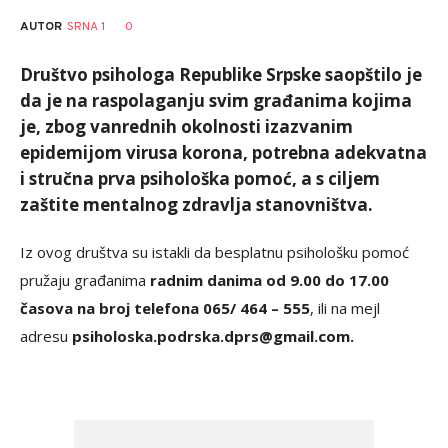
AUTOR
SRNA 1
0
Društvo psihologa Republike Srpske saopštilo je
da je na raspolaganju svim građanima kojima
je, zbog vanrednih okolnosti izazvanim
epidemijom virusa korona, potrebna adekvatna
i stručna prva psihološka pomoć, a s ciljem
zaštite mentalnog zdravlja stanovništva.
Iz ovog društva su istakli da besplatnu psihološku pomoć
pružaju građanima
radnim danima od 9.00 do 17.00
časova na broj telefona 065/ 464 – 555
, ili na mejl
adresu
psiholoska.podrska.dprs@gmail.com
.