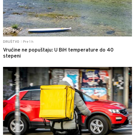
Pre 1 h
DRUŠTVO
|
Vrućine ne popuštaju: U BiH temperature do 40
stepeni
1