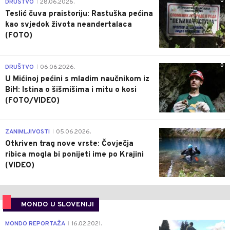
0
DRUŠTVO
28.06.2026.
|
Teslić čuva praistoriju: Rastuška pećina
kao svjedok života neandertalaca
(FOTO)
0
DRUŠTVO
06.06.2026.
|
U Mićinoj pećini s mladim naučnikom iz
BiH: Istina o šišmišima i mitu o kosi
(FOTO/VIDEO)
0
ZANIMLJIVOSTI
05.06.2026.
|
Otkriven trag nove vrste: Čovječja
ribica mogla bi ponijeti ime po Krajini
(VIDEO)
MONDO U SLOVENIJI
4
MONDO REPORTAŽA
16.02.2021.
|