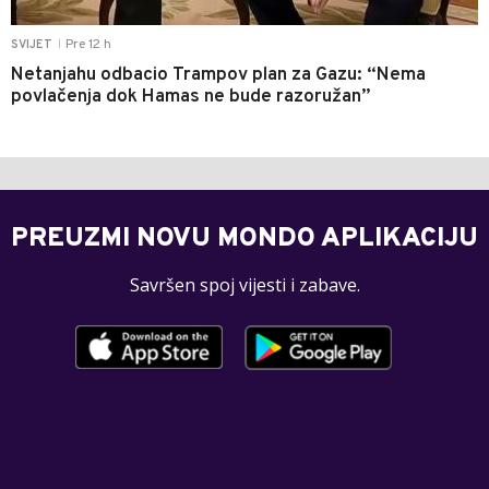
Pre 12 h
SVIJET
|
Netanjahu odbacio Trampov plan za Gazu: “Nema
povlačenja dok Hamas ne bude razoružan”
PREUZMI NOVU MONDO APLIKACIJU
Savršen spoj vijesti i zabave.