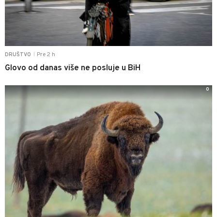
Pre 2 h
DRUŠTVO
|
Glovo od danas više ne posluje u BiH
0