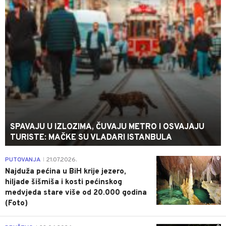
SPAVAJU U IZLOZIMA, ČUVAJU METRO I OSVAJAJU
TURISTE: MAČKE SU VLADARI ISTANBULA
0
PUTOVANJA
21.07.2026.
|
Najduža pećina u BiH krije jezero,
hiljade šišmiša i kosti pećinskog
medvjeda stare više od 20.000 godina
(Foto)