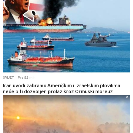
Pre 52 min
SVIJET
|
Iran uvodi zabranu: Američkim i izraelskim plovilima
neće biti dozvoljen prolaz kroz Ormuski moreuz
0