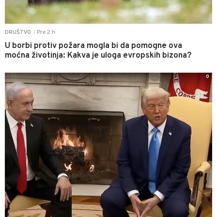
Pre 2 h
DRUŠTVO
|
U borbi protiv požara mogla bi da pomogne ova
moćna životinja: Kakva je uloga evropskih bizona?
0