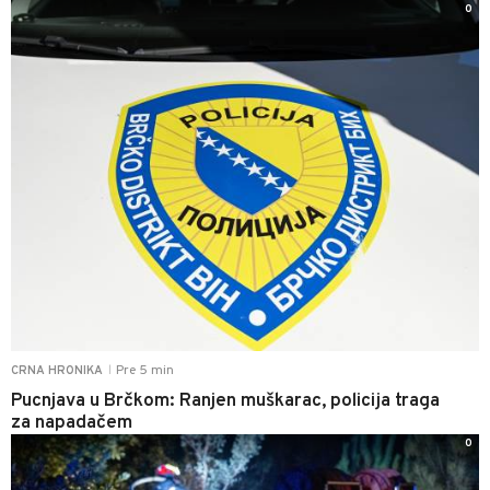
0
Pre 5 min
CRNA HRONIKA
|
Pucnjava u Brčkom: Ranjen muškarac, policija traga
za napadačem
0