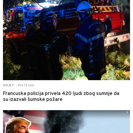
Pre 13 min
SVIJET
|
Francuska policija privela 420 ljudi zbog sumnje da
su izazvali šumske požare
1