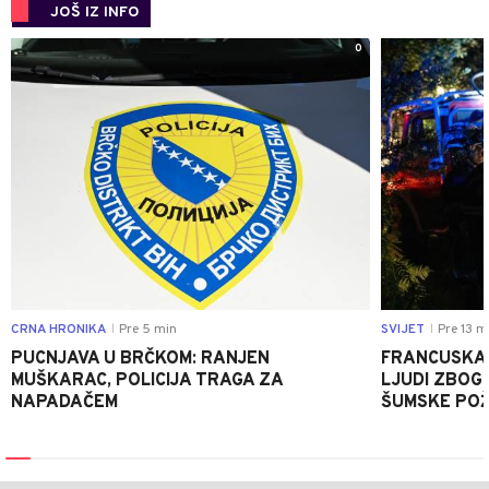
JOŠ IZ INFO
0
CRNA HRONIKA
Pre 5 min
SVIJET
Pre 13 m
|
|
PUCNJAVA U BRČKOM: RANJEN
FRANCUSKA 
MUŠKARAC, POLICIJA TRAGA ZA
LJUDI ZBOG 
NAPADAČEM
ŠUMSKE PO