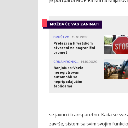
je portparol MUP RS Mirna Miljanovi
MOŽDA ĆE VAS ZANIMATI
0
DRUŠTVO
15.10.2020.
|
Prelazi sa Hrvatskom
otvoreni za pogranični
promet
0
CRNA HRONIKA
14.10.2020.
|
Banjaluka: Vozio
neregistrovan
automobil sa
nepripadajućim
tablicama
se javno i transparetno. Kada se sve
završe, sistem sa svim svojim funkci