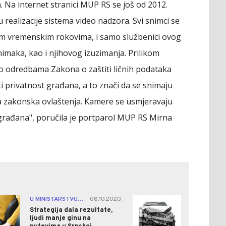
 Na internet stranici MUP RS se još od 2012.
realizacije sistema video nadzora. Svi snimci se
im vremenskim rokovima, i samo službenici ovog
imaka, kao i njihovog izuzimanja. Prilikom
o odredbama Zakona o zaštiti ličnih podataka
 privatnost građana, a to znači da se snimaju
a zakonska ovlaštenja. Kamere se usmjeravaju
 građana", poručila je portparol MUP RS Mirna
0
0
U MINISTARSTVU TVRDE
08.10.2020.
|
Strategija dala rezultate,
ljudi manje ginu na