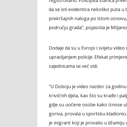
registrovano. Policijska stanica pre
da se isti evidentira nekoliko puta u 
prekršajnih naloga po istom osnovu,
području grada", pojasnila je Miljano
Dodaje da su u Evropi i svijetu vide
upravljanjem policije. Efekat primje
zajednicama se već vidi.
"U Doboju je video nazdor za godin
krivičnih djela, kao što su krađe i pa
gdje su uočene osobe kako iznose uk
goriva, provala u sportsku kladioni
je migrant koji je provalio u džamiju