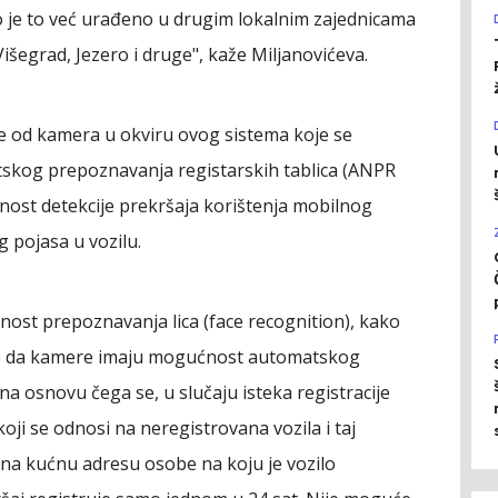
o je to već urađeno u drugim lokalnim zajednicama
išegrad, Jezero i druge", kaže Miljanovićeva.
ke od kamera u okviru ovog sistema koje se
tskog prepoznavanja registarskih tablica (ANPR
st detekcije prekršaja korištenja mobilnog
 pojasa u vozilu.
st prepoznavanja lica (face recognition), kako
mo da kamere imaju mogućnost automatskog
a osnovu čega se, u slučaju isteka registracije
ji se odnosi na neregistrovana vozila i taj
na kućnu adresu osobe na koju je vozilo