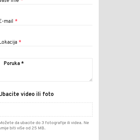
Vaše ime
*
E-mail
*
Lokacija
*
Ubacite video ili foto
Možete da ubacite do 3 fotografije ili videa. Ne
smije biti više od 25 MB.