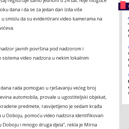
kršaj registruje samo jednom u 24 sat. Nije moguće
toku dana i da se za jedan dan izda više
 u smislu da su evidentirani video kamerama na
vićeva.
o nadzor javnih površina pod nadzorom i
ne sistema video nadzora u nekim lokalnim
u dana rada pomogao u rješavanju većeg broj
ljevina automobila, provale u ugostiteljski objekat,
radene predmete, rasvijetljeno je sedam krađa
cu u Doboju, pomoću video nadzora identifikovan
 u Doboju i mnogo druga djela", rekla je Mirna