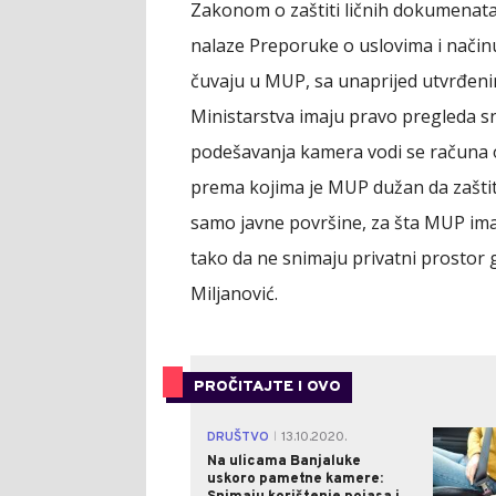
Zakonom o zaštiti ličnih dokumenata.
nalaze Preporuke o uslovima i načinu 
čuvaju u MUP, sa unaprijed utvrđen
Ministarstva imaju pravo pregleda sn
podešavanja kamera vodi se računa 
prema kojima je MUP dužan da zaštiti
samo javne površine, za šta MUP im
tako da ne snimaju privatni prostor
Miljanović.
PROČITAJTE I OVO
DRUŠTVO
13.10.2020.
|
Na ulicama Banjaluke
uskoro pametne kamere: