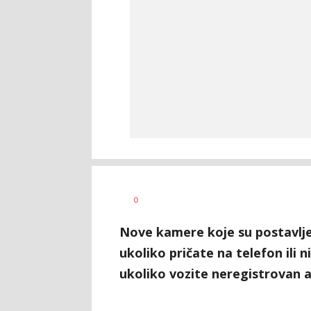
Siniša
AUTOR
0
Stanić
Nove kamere koje su postavlje
ukoliko pričate na telefon ili n
ukoliko vozite neregistrovan 