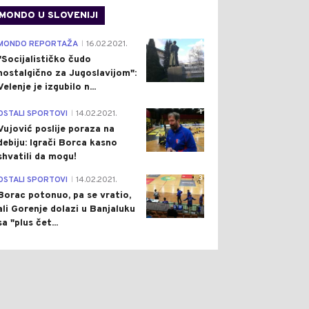
MONDO U SLOVENIJI
4
MONDO REPORTAŽA
16.02.2021.
|
"Socijalističko čudo
nostalgično za Jugoslavijom":
Velenje je izgubilo n...
1
OSTALI SPORTOVI
14.02.2021.
|
Vujović poslije poraza na
debiju: Igrači Borca kasno
shvatili da mogu!
3
OSTALI SPORTOVI
14.02.2021.
|
Borac potonuo, pa se vratio,
ali Gorenje dolazi u Banjaluku
sa "plus čet...