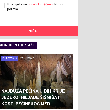
Pristajete na
pravila korišćenja
Mondo
portala.
POŠALJI
MONDO REPORTAŽE
0
21.07.2026.
PUTOVANJA
NAJDUŽA PEĆINA U BIH KRIJE
JEZERO, HILJADE ŠIŠMIŠA I
KOSTI PEĆINSKOG MED...