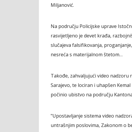
Miljanović.
Na području Policijske uprave Isto
rasvijetljeno je devet krađa, razbojn
slučajeva falsifikovanja, proganjan
nesreća s materijalnom štetom…
Takođe, zahvaljujući video nadzoru r
Sarajevo, te lociran i uhapšen Kemal
počinio ubistvo na području Kantona
"Upostavljanje sistema video nadzora
untrašnjim poslovima, Zakonom o be