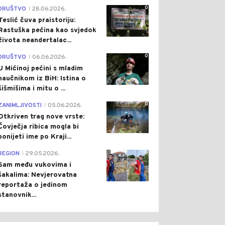
0
DRUŠTVO
28.06.2026.
|
Teslić čuva praistoriju:
Rastuška pećina kao svjedok
života neandertalac...
0
DRUŠTVO
06.06.2026.
|
U Mićinoj pećini s mladim
naučnikom iz BiH: Istina o
šišmišima i mitu o ...
0
ZANIMLJIVOSTI
05.06.2026.
|
Otkriven trag nove vrste:
Čovječja ribica mogla bi
ponijeti ime po Kraji...
0
REGION
29.05.2026.
|
Sam među vukovima i
šakalima: Nevjerovatna
reportaža o jedinom
stanovnik...