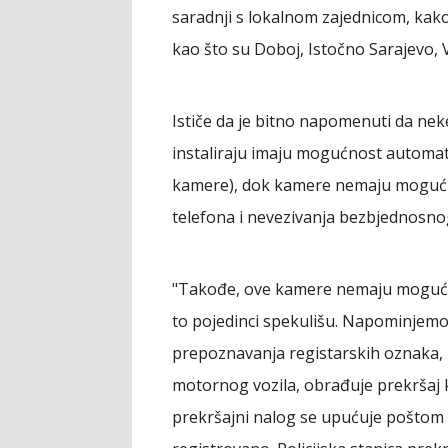
saradnji s lokalnom zajednicom, kak
kao što su Doboj, Istočno Sarajevo, V
Ističe da je bitno napomenuti da ne
instaliraju imaju mogućnost automa
kamere), dok kamere nemaju mogućno
telefona i nevezivanja bezbjednosnog
"Takođe, ove kamere nemaju mogućno
to pojedinci spekulišu. Napominje
prepoznavanja registarskih oznaka, n
motornog vozila, obrađuje prekršaj ko
prekršajni nalog se upućuje poštom 