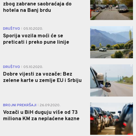
zbog zabrane saobraćaja do
hotela na Banj brdu
0
DRUŠTVO
05.10.2020.
|
Sporija vozila moći će se
preticati i preko pune linije
0
DRUŠTVO
05.10.2020.
|
Dobre vijesti za vozače: Bez
zelene karte u zemlje EU i Srbiju
0
BROJNI PREKRŠAJI
26.09.2020.
|
Vozači u BiH duguju više od 73
miliona KM za neplaćene kazne