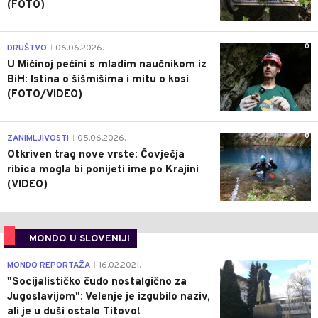
(FOTO)
0
DRUŠTVO
06.06.2026.
|
U Mićinoj pećini s mladim naučnikom iz
BiH: Istina o šišmišima i mitu o kosi
(FOTO/VIDEO)
0
ZANIMLJIVOSTI
05.06.2026.
|
Otkriven trag nove vrste: Čovječja
ribica mogla bi ponijeti ime po Krajini
(VIDEO)
MONDO U SLOVENIJI
4
MONDO REPORTAŽA
16.02.2021.
|
"Socijalističko čudo nostalgično za
Jugoslavijom": Velenje je izgubilo naziv,
ali je u duši ostalo Titovo!