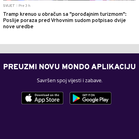
Pre 3 h
SVIJET
|
Tramp krenuo u obračun sa "porođajnim turizmom":
Poslije poraza pred Vrhovnim sudom potpisao dvije
nove uredbe
PREUZMI NOVU MONDO APLIKACIJU
Savršen spoj vijesti i zabave.