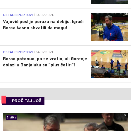
1
OSTALI SPORTOVI
14.02.2021.
|
Vujović poslije poraza na debiju: Igrači
Borca kasno shvatili da mogu!
3
OSTALI SPORTOVI
14.02.2021.
|
Borac potonuo, pa se vratio, ali Gorenje
dolazi u Banjaluku sa "plus četiri"!
PROČITAJ JOŠ
0
5 slika