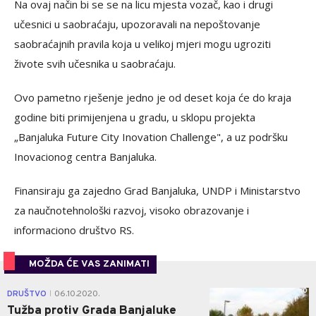
Na ovaj način bi se se na licu mjesta vozač, kao i drugi
učesnici u saobraćaju, upozoravali na nepoštovanje
saobraćajnih pravila koja u velikoj mjeri mogu ugroziti
živote svih učesnika u saobraćaju.
Ovo pametno rješenje jedno je od deset koja će do kraja
godine biti primijenjena u gradu, u sklopu projekta
„Banjaluka Future City Inovation Challenge", a uz podršku
Inovacionog centra Banjaluka.
Finansiraju ga zajedno Grad Banjaluka, UNDP i Ministarstvo
za naučnotehnološki razvoj, visoko obrazovanje i
informaciono društvo RS.
MOŽDA ĆE VAS ZANIMATI
0
DRUŠTVO
06.10.2020.
|
Tužba protiv Grada Banjaluke