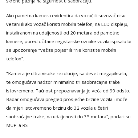
skrene pažnja na sigurnost u saobraćaju.
Ako pametna kamera evidentira da vozač ili suvozač nisu
vezani ili ako vozač koristi mobilni telefon, na LED displeju,
instaliranom na udaljenosti od 20 metara od pametne
kamere, pored očitane registarske oznake vozila ispisalo bi
se upozorenje "Vežite pojas" ili "Ne koristite mobilni
telefon".
"Kamera je ultra visoke rezolucije, sa devet megapiksela,
te omogućava nadzor minimalno tri saobraćajne trake
istovremeno. Tačnost prepoznavanja je veća od 99 odsto.
Radar omogućava pregled prosječne brzine vozila i može
da mjeri istovremeno brzinu do 32 vozila u četiri
saobraćajne trake, na udaljenosti do 35 metara", podaci su
MUP-a RS.