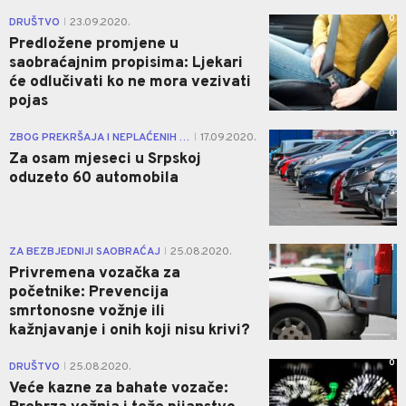
0
DRUŠTVO
23.09.2020.
|
Predložene promjene u
saobraćajnim propisima: Ljekari
će odlučivati ko ne mora vezivati
pojas
0
ZBOG PREKRŠAJA I NEPLAĆENIH KAZNI
17.09.2020.
|
Za osam mjeseci u Srpskoj
oduzeto 60 automobila
1
ZA BEZBJEDNIJI SAOBRAĆAJ
25.08.2020.
|
Privremena vozačka za
početnike: Prevencija
smrtonosne vožnje ili
kažnjavanje i onih koji nisu krivi?
0
DRUŠTVO
25.08.2020.
|
Veće kazne za bahate vozače: