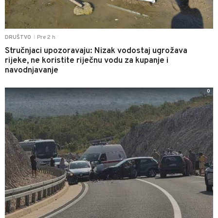
Pre 2 h
DRUŠTVO
|
Stručnjaci upozoravaju: Nizak vodostaj ugrožava
rijeke, ne koristite riječnu vodu za kupanje i
navodnjavanje
0