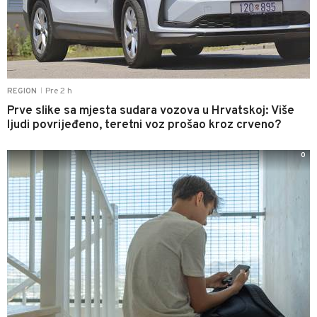
Pre 2 h
REGION
|
Prve slike sa mjesta sudara vozova u Hrvatskoj: Više
ljudi povrijeđeno, teretni voz prošao kroz crveno?
0