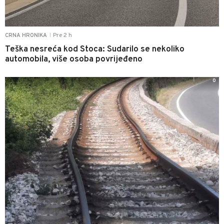
Pre 2 h
CRNA HRONIKA
|
Teška nesreća kod Stoca: Sudarilo se nekoliko
automobila, više osoba povrijeđeno
0