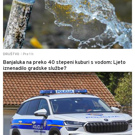
Pre 1 h
DRUŠTVO
|
Banjaluka na preko 40 stepeni kuburi s vodom: Ljeto
iznenadilo gradske službe?
0