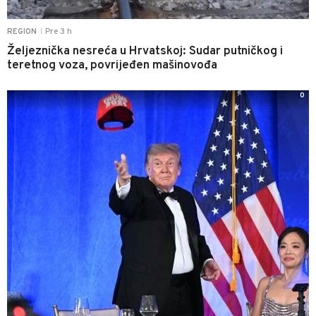
Pre 3 h
REGION
|
Željeznička nesreća u Hrvatskoj: Sudar putničkog i
teretnog voza, povrijeđen mašinovođa
0