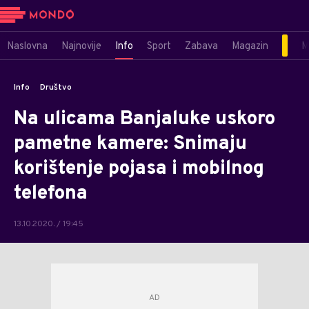
Naslovna
Najnovije
Info
Sport
Zabava
Magazin
M
Info
Društvo
Na ulicama Banjaluke uskoro
pametne kamere: Snimaju
korištenje pojasa i mobilnog
telefona
13.10.2020. / 19:45