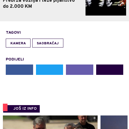
Prebrza vožnja i teže pijanstvo
do 2.000 KM
TAGOVI
KAMERA
SAOBRAĆAJ
PODIJELI
JOŠ IZ INFO
0