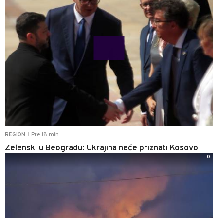
Pre 18 min
REGION
|
Zelenski u Beogradu: Ukrajina neće priznati Kosovo
0