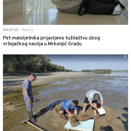
Pre 2 h
DRUŠTVO
|
Pet maloljetnika prijavljeno tužilaštvu zbog
vršnjačkog nasilja u Mrkonjić Gradu
0