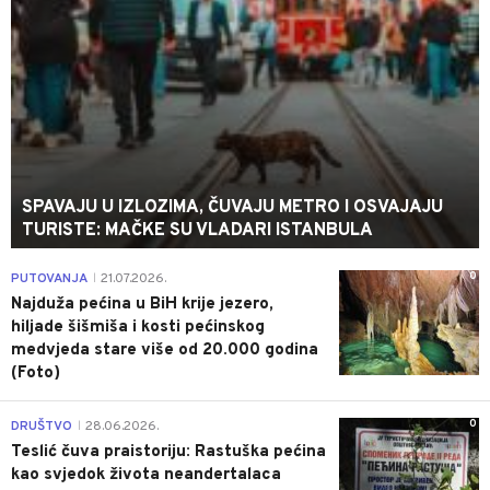
SPAVAJU U IZLOZIMA, ČUVAJU METRO I OSVAJAJU
TURISTE: MAČKE SU VLADARI ISTANBULA
0
PUTOVANJA
21.07.2026.
|
Najduža pećina u BiH krije jezero,
hiljade šišmiša i kosti pećinskog
medvjeda stare više od 20.000 godina
(Foto)
0
DRUŠTVO
28.06.2026.
|
Teslić čuva praistoriju: Rastuška pećina
kao svjedok života neandertalaca