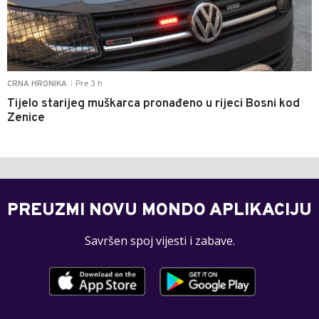
Pre 3 h
CRNA HRONIKA
|
Tijelo starijeg muškarca pronađeno u rijeci Bosni kod
Zenice
PREUZMI NOVU MONDO APLIKACIJU
Savršen spoj vijesti i zabave.