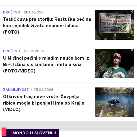
0
DRUŠTVO
28.06.2026.
|
Teslić čuva praistoriju: Rastuška pećina
kao svjedok života neandertalaca
(FOTO)
0
DRUŠTVO
06.06.2026.
|
U Mićinoj pećini s mladim naučnikom iz
BiH: Istina o šišmišima i mitu o kosi
(FOTO/VIDEO)
0
ZANIMLJIVOSTI
05.06.2026.
|
Otkriven trag nove vrste: Čovječja
ribica mogla bi ponijeti ime po Krajini
(VIDEO)
MONDO U SLOVENIJI