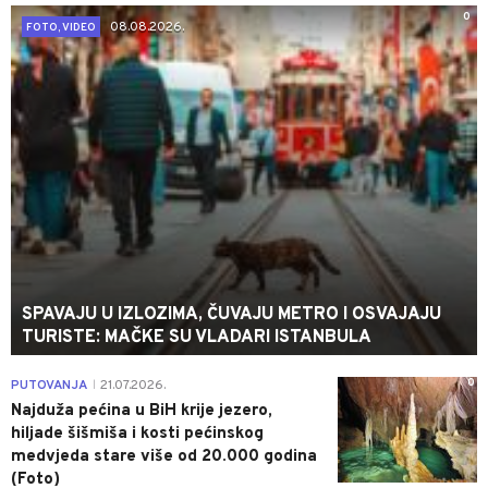
0
08.08.2026.
FOTO, VIDEO
SPAVAJU U IZLOZIMA, ČUVAJU METRO I OSVAJAJU
TURISTE: MAČKE SU VLADARI ISTANBULA
0
PUTOVANJA
21.07.2026.
|
Najduža pećina u BiH krije jezero,
hiljade šišmiša i kosti pećinskog
medvjeda stare više od 20.000 godina
(Foto)