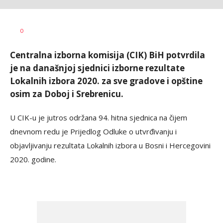
Siniša
AUTOR
0
Stanić
Centralna izborna komisija (CIK) BiH potvrdila
je na današnjoj sjednici izborne rezultate
Lokalnih izbora 2020. za sve gradove i opštine
osim za Doboj i Srebrenicu.
U CIK-u je jutros održana 94. hitna sjednica na čijem
dnevnom redu je Prijedlog Odluke o utvrđivanju i
objavljivanju rezultata Lokalnih izbora u Bosni i Hercegovini
2020. godine.