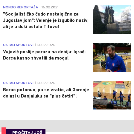
4
MONDO REPORTAŽA
16.02.2021.
|
"Socijalističko čudo nostalgično za
Jugoslavijom": Velenje je izgubilo naziv,
ali je u duši ostalo Titovo!
1
OSTALI SPORTOVI
14.02.2021.
|
Vujović poslije poraza na debiju: Igrači
Borca kasno shvatili da mogu!
3
OSTALI SPORTOVI
14.02.2021.
|
Borac potonuo, pa se vratio, ali Gorenje
dolazi u Banjaluku sa "plus četiri"!
PROČITAJ JOŠ