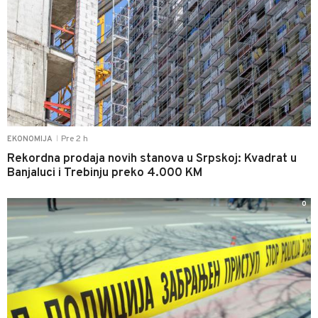
Pre 2 h
EKONOMIJA
|
Rekordna prodaja novih stanova u Srpskoj: Kvadrat u
Banjaluci i Trebinju preko 4.000 KM
0