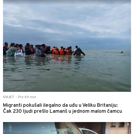
Pre 49 min
SVIJET
|
Migranti pokušali ilegalno da uđu u Veliku Britaniju:
Čak 230 ljudi prešlo Lamanš u jednom malom čamcu
0