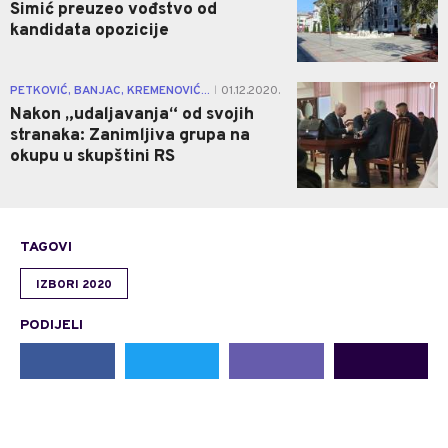
Simić preuzeo vođstvo od
kandidata opozicije
0
PETKOVIĆ, BANJAC, KREMENOVIĆ...
01.12.2020.
|
Nakon „udaljavanja“ od svojih
stranaka: Zanimljiva grupa na
okupu u skupštini RS
TAGOVI
IZBORI 2020
PODIJELI