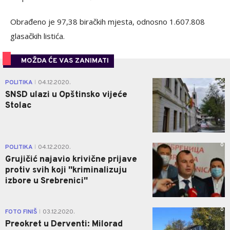
Obrađeno je 97,38 biračkih mjesta, odnosno 1.607.808
glasačkih listića.
MOŽDA ĆE VAS ZANIMATI
0
POLITIKA
04.12.2020.
|
SNSD ulazi u Opštinsko vijeće
Stolac
0
POLITIKA
04.12.2020.
|
Grujičić najavio krivične prijave
protiv svih koji ''kriminalizuju
izbore u Srebrenici''
0
FOTO FINIŠ
03.12.2020.
|
Preokret u Derventi: Milorad