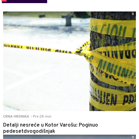
0
Pre 28 min
CRNA HRONIKA
|
Detalji nesreće u Kotor Varošu: Poginuo
pedesetdvogodišnjak
0