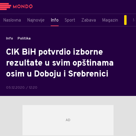
Naslovna
Najnovije
Info
Sport
Zabava
Magazin
M
Info
Politika
CIK BiH potvrdio izborne
rezultate u svim opštinama
osim u Doboju i Srebrenici
05.12.2020. / 12:20