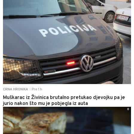
Pre 1 h
CRNA HRONIKA
|
Muškarac iz Živinica brutalno pretukao djevojku pa je
jurio nakon što mu je pobjegla iz auta
0