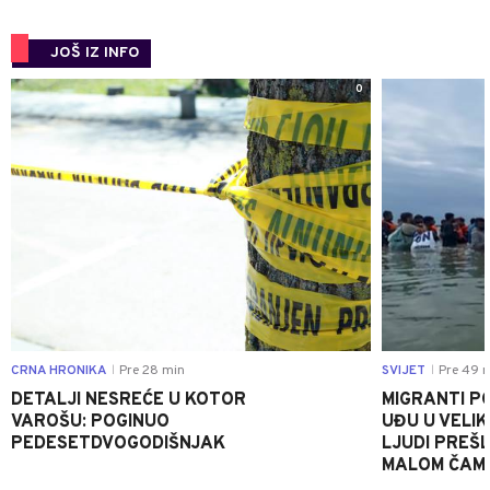
JOŠ IZ INFO
0
CRNA HRONIKA
Pre 28 min
SVIJET
Pre 49 
|
|
DETALJI NESREĆE U KOTOR
MIGRANTI P
VAROŠU: POGINUO
UĐU U VELIK
PEDESETDVOGODIŠNJAK
LJUDI PREŠ
MALOM ČAM