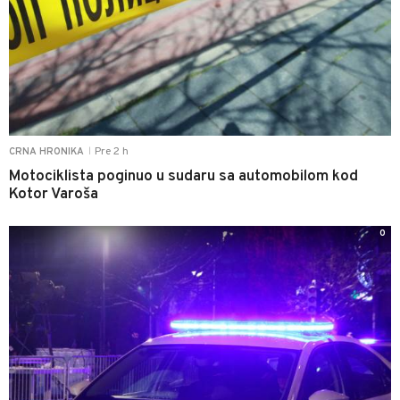
Pre 2 h
CRNA HRONIKA
|
Motociklista poginuo u sudaru sa automobilom kod
Kotor Varoša
0