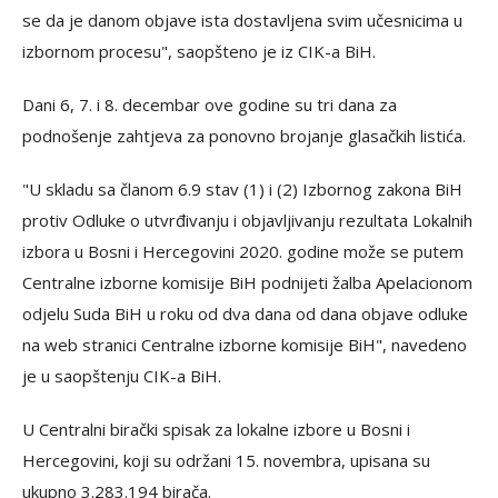
se da je danom objave ista dostavljena svim učesnicima u
izbornom procesu", saopšteno je iz CIK-a BiH.
Dani 6, 7. i 8. decembar ove godine su tri dana za
podnošenje zahtjeva za ponovno brojanje glasačkih listića.
"U skladu sa članom 6.9 stav (1) i (2) Izbornog zakona BiH
protiv Odluke o utvrđivanju i objavlјivanju rezultata Lokalnih
izbora u Bosni i Hercegovini 2020. godine može se putem
Centralne izborne komisije BiH podnijeti žalba Apelacionom
odjelu Suda BiH u roku od dva dana od dana objave odluke
na web stranici Centralne izborne komisije BiH", navedeno
je u saopštenju CIK-a BiH.
U Centralni birački spisak za lokalne izbore u Bosni i
Hercegovini, koji su održani 15. novembra, upisana su
ukupno 3.283.194 birača.