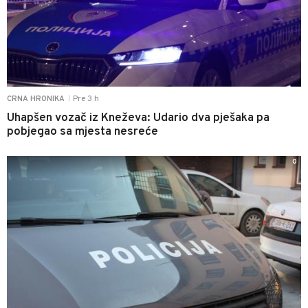
Pre 3 h
CRNA HRONIKA
|
Uhapšen vozač iz Kneževa: Udario dva pješaka pa
pobjegao sa mjesta nesreće
0