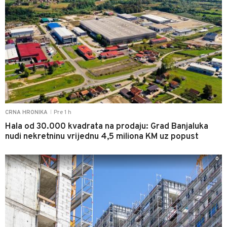
Pre 1 h
CRNA HRONIKA
|
Hala od 30.000 kvadrata na prodaju: Grad Banjaluka
nudi nekretninu vrijednu 4,5 miliona KM uz popust
0