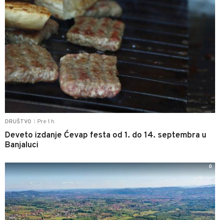
Pre 1 h
DRUŠTVO
|
Deveto izdanje Ćevap festa od 1. do 14. septembra u
Banjaluci
0