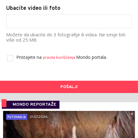
Ubacite video ili foto
Možete da ubacite do 3 fotografije ili videa. Ne smije biti
više od 25 MB.
Pristajete na
Mondo portala.
pravila korišćenja
POŠALJI
MONDO REPORTAŽE
0
21.07.2026.
PUTOVANJA