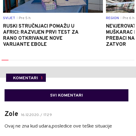
SVIJET
Pre 5 h
REGION
Pre 6 h
|
|
RUSKI STRUČNJACI POMAŽU U
NEVJEROVATA
AFRICI: RAZVIJEN PRVI TEST ZA
MUŠKARAC H
RANO OTKRIVANJE NOVE
PREBACI NA
VARIJANTE EBOLE
ZATVOR
KOMENTARI
1
SVI KOMENTARI
Zole
16.12.2020. / 17:29
Ovaj ne zna kud udara,posledice ove teške situacije