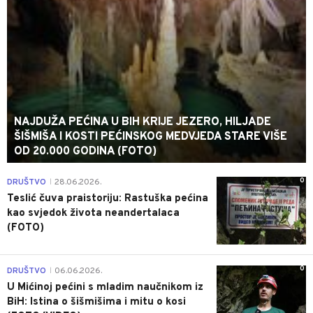
NAJDUŽA PEĆINA U BIH KRIJE JEZERO, HILJADE
ŠIŠMIŠA I KOSTI PEĆINSKOG MEDVJEDA STARE VIŠE
OD 20.000 GODINA (FOTO)
0
DRUŠTVO
28.06.2026.
|
Teslić čuva praistoriju: Rastuška pećina
kao svjedok života neandertalaca
(FOTO)
0
DRUŠTVO
06.06.2026.
|
U Mićinoj pećini s mladim naučnikom iz
BiH: Istina o šišmišima i mitu o kosi