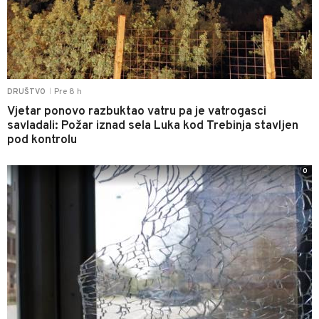
Pre 8 h
DRUŠTVO
|
Vjetar ponovo razbuktao vatru pa je vatrogasci
savladali: Požar iznad sela Luka kod Trebinja stavljen
pod kontrolu
0