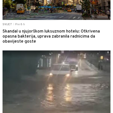
Pre 8 h
SVIJET
|
Skandal u njujorškom luksuznom hotelu: Otkrivena
opasna bakterija, uprava zabranila radnicima da
obavijeste goste
0