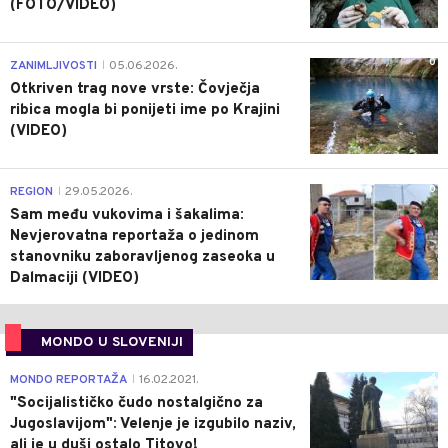
(FOTO/VIDEO)
0
ZANIMLJIVOSTI
05.06.2026.
|
Otkriven trag nove vrste: Čovječja
ribica mogla bi ponijeti ime po Krajini
(VIDEO)
0
REGION
29.05.2026.
|
Sam među vukovima i šakalima:
Nevjerovatna reportaža o jedinom
stanovniku zaboravljenog zaseoka u
Dalmaciji (VIDEO)
MONDO U SLOVENIJI
4
MONDO REPORTAŽA
16.02.2021.
|
"Socijalističko čudo nostalgično za
Jugoslavijom": Velenje je izgubilo naziv,
ali je u duši ostalo Titovo!