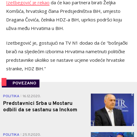
Izetbegović je rekao
da će kao partnera birati Željka
Komšića, hrvatskog člana Predsjedništva BiH, umjesto
Dragana Čovića, čelnika HDZ-a BiH, uprkos podršci koju
uživa među Hrvatima u BiH.
Izetbegović je, gostujući na TV N1 dodao da će "bošnjački
birači na sljedećim izborima Hrvatima nametnuti političke
predstavnike ukoliko se nastave ucjene vodeće hrvatske
stranke, HDZ BiH."
POVEZANO
0
POLITIKA
16.12.2020.
|
Predstavnici Srba u Mostaru
odbili da se sastanu sa Inckom
0
POLITIKA
25.11.2020.
|