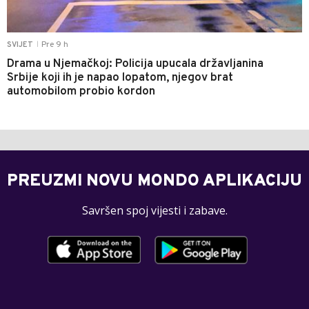
Pre 9 h
SVIJET
|
Drama u Njemačkoj: Policija upucala državljanina
Srbije koji ih je napao lopatom, njegov brat
automobilom probio kordon
PREUZMI NOVU MONDO APLIKACIJU
Savršen spoj vijesti i zabave.