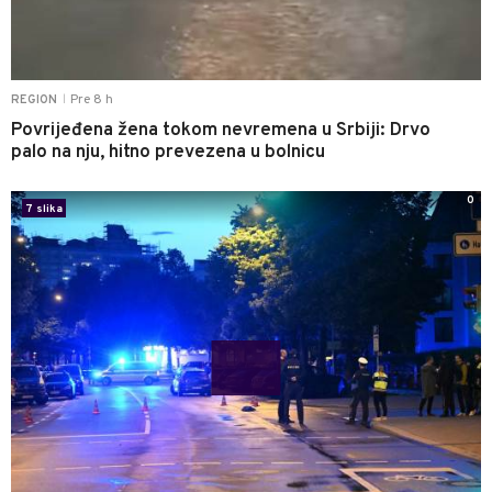
Pre 8 h
REGION
|
Povrijeđena žena tokom nevremena u Srbiji: Drvo
palo na nju, hitno prevezena u bolnicu
0
7 slika