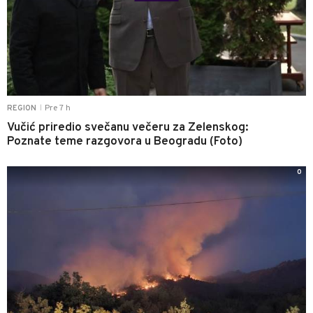
Pre 7 h
REGION
|
Vučić priredio svečanu večeru za Zelenskog:
Poznate teme razgovora u Beogradu (Foto)
0