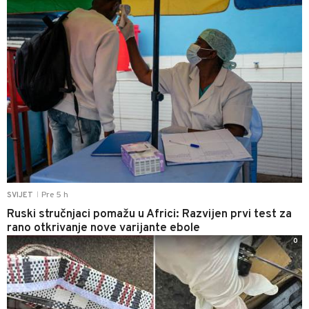
Pre 5 h
SVIJET
|
Ruski stručnjaci pomažu u Africi: Razvijen prvi test za
rano otkrivanje nove varijante ebole
0