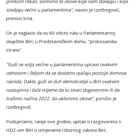
prilikom rekao, slomimo te okove koje nam stavljaju i koje
stavljaju većini u parlamentima",
naveo je Izetbegović,
prenosi Srna.
On je naglasio da su 60 odsto ruku u Parlamentarnoj
skupštini BiH, u Predstavničkom domu, "probosanska
strana".
"Guši se volja većine u parlamentima upravo ovakvim
odnosom i željom da se dodatno ojačaju pozicije domova
naroda. Dakle, guši se duh demokratije u BiH ovakvim
nastupima i biće vrijeme da tu stvari dogovorimo ili da
tražimo načina 2022. da uklonimo okove",
poručio je
Izetbegović.
Podsjećamo, ranije ove godine, upitan o razgovorima s
HDZ-om BiH o izmjenama Izbornog zakona BiH,