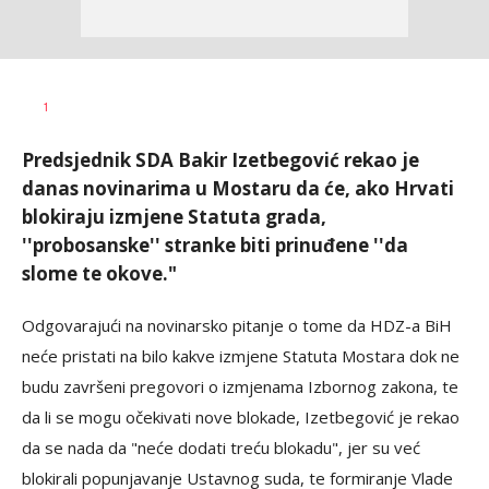
Željko
AUTOR
1
Svitlica
Predsjednik SDA Bakir Izetbegović rekao je
danas novinarima u Mostaru da će, ako Hrvati
blokiraju izmjene Statuta grada,
''probosanske'' stranke biti prinuđene ''da
slome te okove."
Odgovarajući na novinarsko pitanje o tome da HDZ-a BiH
neće pristati na bilo kakve izmjene Statuta Mostara dok ne
budu završeni pregovori o izmjenama Izbornog zakona, te
da li se mogu očekivati nove blokade, Izetbegović je rekao
da se nada da "neće dodati treću blokadu", jer su već
blokirali popunjavanje Ustavnog suda, te formiranje Vlade