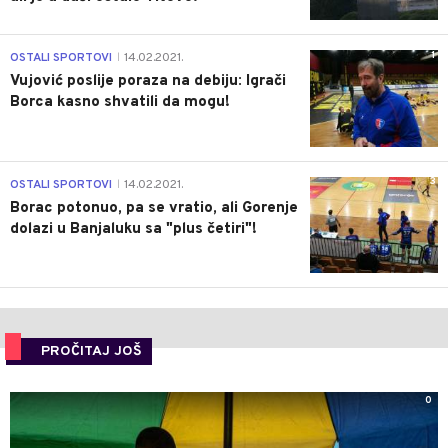
1
OSTALI SPORTOVI
14.02.2021.
|
Vujović poslije poraza na debiju: Igrači
Borca kasno shvatili da mogu!
3
OSTALI SPORTOVI
14.02.2021.
|
Borac potonuo, pa se vratio, ali Gorenje
dolazi u Banjaluku sa "plus četiri"!
PROČITAJ JOŠ
0