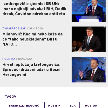
Izetbegović o sjednici SB UN:
Incko najbolji advokat BiH, Dodik
drzak, Čović se odrekao entiteta
0
''IMAM PROBLEM''
01.10.2020.
|
Milanović: Kad mi neko kaže da
će ''tako neusklađena'' BiH u
NATO...
0
POLITIKA
11.09.2020.
|
Hrvati optužuju Izetbegovića:
Sprovodi državni udar u Bosni i
Hercegovini
TAGOVI
BAKIR IZETBEGOVIĆ
HDZ BIH
SDA
MOSTAR