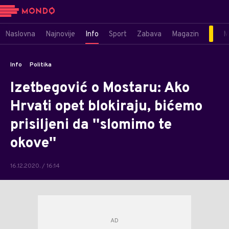
Naslovna
Najnovije
Info
Sport
Zabava
Magazin
M
Info
Politika
Izetbegović o Mostaru: Ako
Hrvati opet blokiraju, bićemo
prisiljeni da ''slomimo te
okove''
16.12.2020. / 16:14