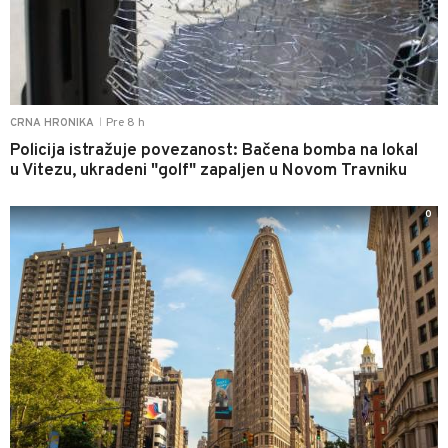
Pre 8 h
CRNA HRONIKA
|
Policija istražuje povezanost: Bačena bomba na lokal
u Vitezu, ukradeni "golf" zapaljen u Novom Travniku
0