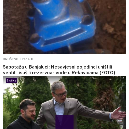
Pre 6 h
DRUŠTVO
|
Sabotaža u Banjaluci: Nesavjesni pojedinci uništili
ventil i isušili rezervoar vode u Rekavicama (FOTO)
0
5 slika