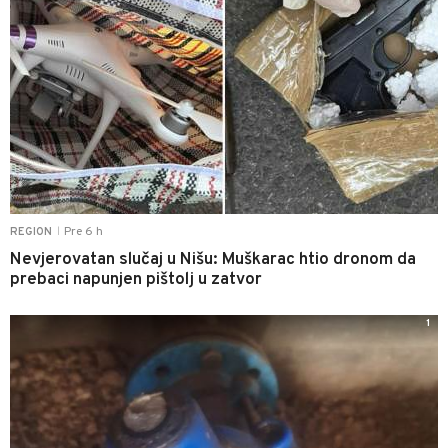
Pre 6 h
REGION
|
Nevjerovatan slučaj u Nišu: Muškarac htio dronom da
prebaci napunjen pištolj u zatvor
1