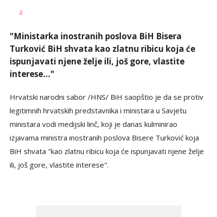
Siniša
AUTOR
2
Stanić
"Ministarka inostranih poslova BiH Bisera
Turković BiH shvata kao zlatnu ribicu koja će
ispunjavati njene želje ili, još gore, vlastite
interese..."
Hrvatski narodni sabor /HNS/ BiH saopštio je da se protiv
legitimnih hrvatskih predstavnika i ministara u Savjetu
ministara vodi medijski linč, koji je danas kulminirao
izjavama ministra inostranih poslova Bisere Turković koja
BiH shvata "kao zlatnu ribicu koja će ispunjavati njene želje
ili, još gore, vlastite interese".