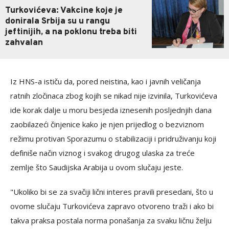
Turkovićeva: Vakcine koje je
donirala Srbija su u rangu
jeftinijih, a na poklonu treba biti
zahvalan
Iz HNS-a ističu da, pored neistina, kao i javnih veličanja
ratnih zločinaca zbog kojih se nikad nije izvinila, Turkovićeva
ide korak dalje u moru besjeda iznesenih posljednjih dana
zaobilazeći činjenice kako je njen prijedlog o bezviznom
režimu protivan Sporazumu o stabilizaciji i pridruživanju koji
definiše način viznog i svakog drugog ulaska za treće
zemlje što Saudijska Arabija u ovom slučaju jeste.
"Ukoliko bi se za svačiji lični interes pravili presedani, što u
ovome slučaju Turkovićeva zapravo otvoreno traži i ako bi
takva praksa postala norma ponašanja za svaku ličnu želju