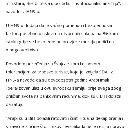
ministara, BiH bi otišla u političku i institucionalnu anarhiju",
navode iz HNS-a.
U HNS-u dodaju da je važno pomenuti i bezbjednosni
faktor, posebno u uslovima otvorenih sukoba na Bliskom
istoku gdje se bezbjedosne provjere moraju podići na
mnogo veći nivo.
Povodom poređenja sa Švajcarskom i njihovom
tolerancijom za arapske turiste, koje je iznijela SDA, iz
HNS-a navode da su devedesetih godina Arapi imali
liberalizovan ulaz u ovu evropsku zemlju, prije svega zbog
priličnih svota na bankovnim računima, dok su u BiH dolazili
da ratuju.
"Arapi su u BiH dolazili ratovati i činiti ritualna dekapitiranja i
stravične zločine što Turkovićeva nikada neće reći, a upravo