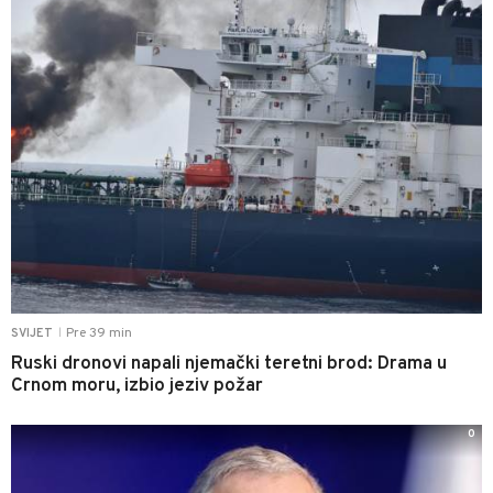
Pre 39 min
SVIJET
|
Ruski dronovi napali njemački teretni brod: Drama u
Crnom moru, izbio jeziv požar
0