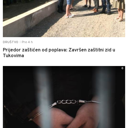
Pre 4 h
DRUŠTVO
|
Prijedor zaštićen od poplava: Završen zaštitni zid u
Tukovima
0