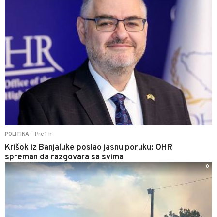
Pre 1 h
POLITIKA
|
Krišok iz Banjaluke poslao jasnu poruku: OHR
spreman da razgovara sa svima
0