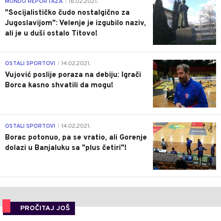
4
MONDO REPORTAŽA
16.02.2021.
|
"Socijalističko čudo nostalgično za
Jugoslavijom": Velenje je izgubilo naziv,
ali je u duši ostalo Titovo!
1
OSTALI SPORTOVI
14.02.2021.
|
Vujović poslije poraza na debiju: Igrači
Borca kasno shvatili da mogu!
3
OSTALI SPORTOVI
14.02.2021.
|
Borac potonuo, pa se vratio, ali Gorenje
dolazi u Banjaluku sa "plus četiri"!
PROČITAJ JOŠ