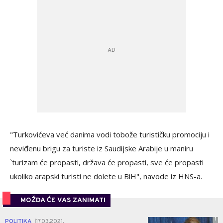
"Turkovićeva već danima vodi tobože turističku promociju i
neviđenu brigu za turiste iz Saudijske Arabije u maniru
`turizam će propasti, država će propasti, sve će propasti
ukoliko arapski turisti ne dolete u BiH", navode iz HNS-a.
MOŽDA ĆE VAS ZANIMATI
1
POLITIKA
17.03.2021.
|