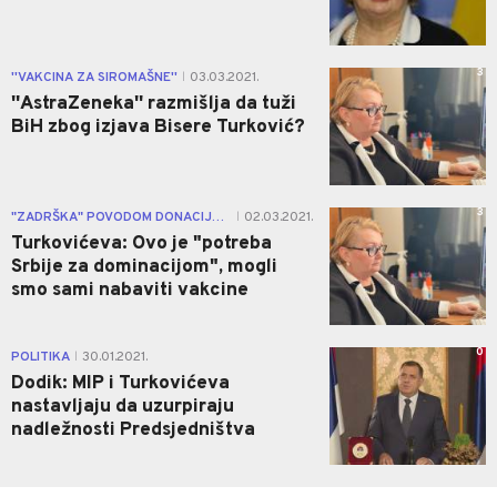
3
''VAKCINA ZA SIROMAŠNE''
03.03.2021.
|
''AstraZeneka'' razmišlja da tuži
BiH zbog izjava Bisere Turković?
3
"ZADRŠKA" POVODOM DONACIJE IZ SRBIJE
02.03.2021.
|
Turkovićeva: Ovo je "potreba
Srbije za dominacijom", mogli
smo sami nabaviti vakcine
0
POLITIKA
30.01.2021.
|
Dodik: MIP i Turkovićeva
nastavljaju da uzurpiraju
nadležnosti Predsjedništva