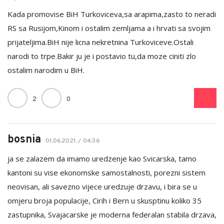
Kada promovise BiH Turkoviceva,sa arapima,zasto to neradi
RS sa Rusijom,Kinom i ostalim zemljama a i hrvati sa svojim
prijateljima.BiH nije licna nekretnina Turkoviceve.Ostali
narodi to trpe.Bakir ju je i postavio tu,da moze ciniti zlo
ostalim narodim u BiH.
2
0
bosnia
01.06.2021. / 04:36
ja se zalazem da imamo uredzenje kao Svicarska, tamo
kantoni su vise ekonomske samostalnosti, porezni sistem
neovisan, ali savezno vijece uredzuje drzavu, i bira se u
omjeru broja populacije, Cirih i Bern u skusptinu koliko 35
zastupnika, Svajacarske je moderna federalan stabila drzava,