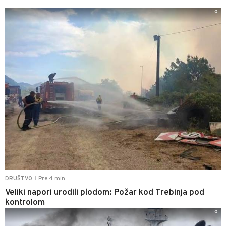
0
Pre 4 min
DRUŠTVO
|
Veliki napori urodili plodom: Požar kod Trebinja pod
kontrolom
0