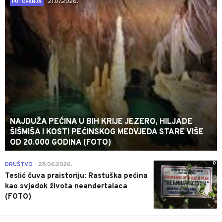
21.07.2026.
PUTOVANJA
NAJDUŽA PEĆINA U BIH KRIJE JEZERO, HILJADE
ŠIŠMIŠA I KOSTI PEĆINSKOG MEDVJEDA STARE VIŠE
OD 20.000 GODINA (FOTO)
0
DRUŠTVO
28.06.2026.
|
Teslić čuva praistoriju: Rastuška pećina
kao svjedok života neandertalaca
(FOTO)