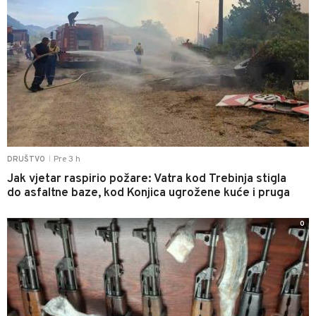
Pre 3 h
DRUŠTVO
|
Jak vjetar raspirio požare: Vatra kod Trebinja stigla
do asfaltne baze, kod Konjica ugrožene kuće i pruga
0