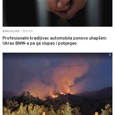
Pre 5 h
BANJALUKA
|
Profesionalni kradljivac automobila ponovo uhapšen:
Ukrao BMW-a pa ga slupao i pobjegao
0