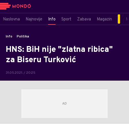
Naslovna
Najnovije
Info
Sport
Zabava
Magazin
M
Info
Politika
HNS: BiH nije "zlatna ribica"
za Biseru Turković
31.05.2021. / 20:25