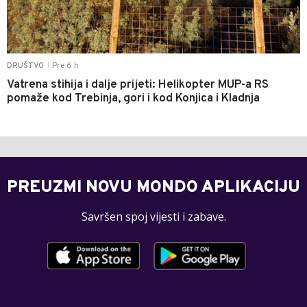
Pre 6 h
DRUŠTVO
|
Vatrena stihija i dalje prijeti: Helikopter MUP-a RS
pomaže kod Trebinja, gori i kod Konjica i Kladnja
PREUZMI NOVU MONDO APLIKACIJU
Savršen spoj vijesti i zabave.