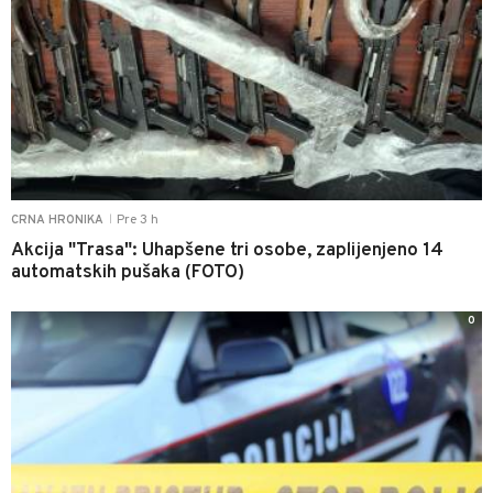
Pre 3 h
CRNA HRONIKA
|
Akcija "Trasa": Uhapšene tri osobe, zaplijenjeno 14
automatskih pušaka (FOTO)
0