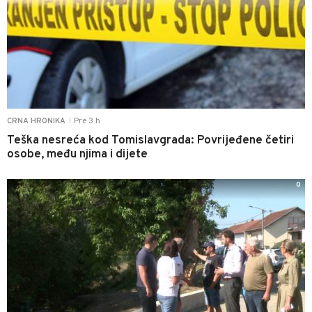
Pre 3 h
CRNA HRONIKA
|
Teška nesreća kod Tomislavgrada: Povrijeđene četiri
osobe, među njima i dijete
0