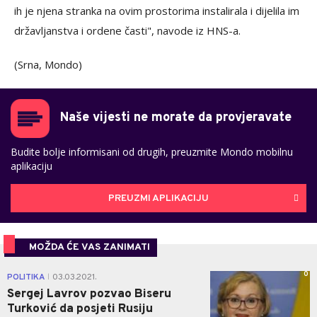
ih je njena stranka na ovim prostorima instalirala i dijelila im
državljanstva i ordene časti", navode iz HNS-a.
(Srna, Mondo)
Naše vijesti ne morate da provjeravate
Budite bolje informisani od drugih, preuzmite Mondo mobilnu
aplikaciju
PREUZMI APLIKACIJU
MOŽDA ĆE VAS ZANIMATI
0
POLITIKA
03.03.2021.
|
Sergej Lavrov pozvao Biseru
Turković da posjeti Rusiju