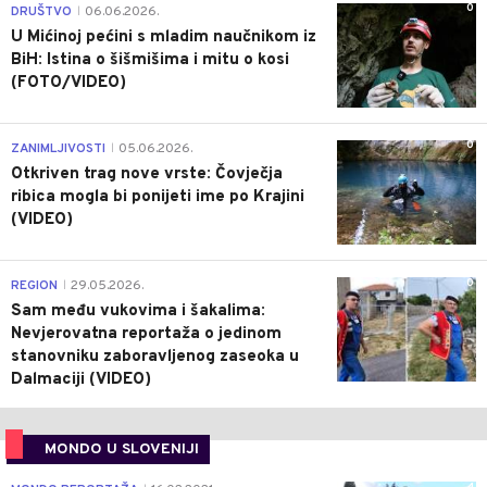
0
DRUŠTVO
06.06.2026.
|
U Mićinoj pećini s mladim naučnikom iz
BiH: Istina o šišmišima i mitu o kosi
(FOTO/VIDEO)
0
ZANIMLJIVOSTI
05.06.2026.
|
Otkriven trag nove vrste: Čovječja
ribica mogla bi ponijeti ime po Krajini
(VIDEO)
0
REGION
29.05.2026.
|
Sam među vukovima i šakalima:
Nevjerovatna reportaža o jedinom
stanovniku zaboravljenog zaseoka u
Dalmaciji (VIDEO)
MONDO U SLOVENIJI