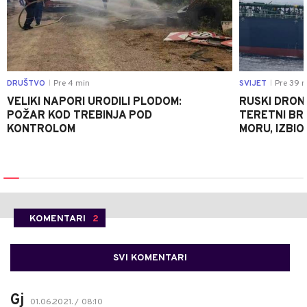
DRUŠTVO
Pre 4 min
SVIJET
Pre 39 m
|
|
VELIKI NAPORI URODILI PLODOM:
RUSKI DRON
POŽAR KOD TREBINJA POD
TERETNI BR
KONTROLOM
MORU, IZBIO
KOMENTARI
2
SVI KOMENTARI
Gj
01.06.2021. / 08:10