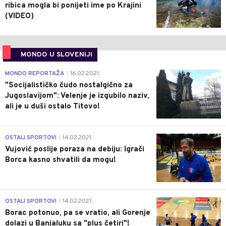
ribica mogla bi ponijeti ime po Krajini
(VIDEO)
MONDO U SLOVENIJI
4
MONDO REPORTAŽA
16.02.2021.
|
"Socijalističko čudo nostalgično za
Jugoslavijom": Velenje je izgubilo naziv,
ali je u duši ostalo Titovo!
1
OSTALI SPORTOVI
14.02.2021.
|
Vujović poslije poraza na debiju: Igrači
Borca kasno shvatili da mogu!
3
OSTALI SPORTOVI
14.02.2021.
|
Borac potonuo, pa se vratio, ali Gorenje
dolazi u Banjaluku sa "plus četiri"!