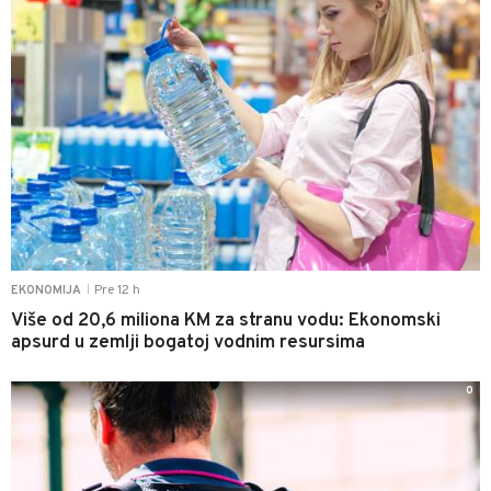
Pre 12 h
EKONOMIJA
|
Više od 20,6 miliona KM za stranu vodu: Ekonomski
apsurd u zemlji bogatoj vodnim resursima
0