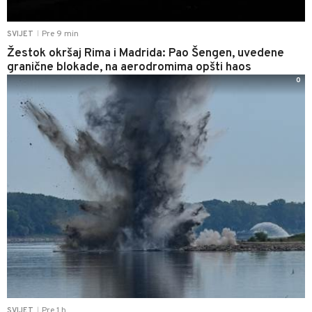
Pre 9 min
SVIJET
|
Žestok okršaj Rima i Madrida: Pao Šengen, uvedene
granične blokade, na aerodromima opšti haos
0
Pre 1 h
SVIJET
|