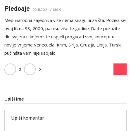
Pledoaje
02.11.2021. / 13:39
Međunarodna zajednica više nema snagu ni za šta. Poziva se
ovaj lik na 98, 2000, pa nisu više te godine. Dajte pokažite
dio svijeta u kojem ste uspjeli progurati svoj koncept u
novije vrijeme Venecuela, Krim, Sirija, Gruzija, Libija, Turski
puč ništa vam nije uspjelo.
3
0
Upiši ime