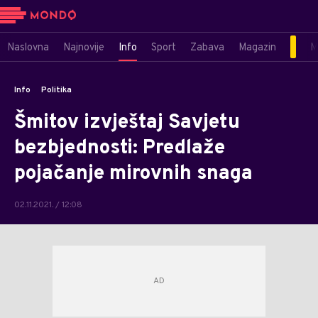
Naslovna
Najnovije
Info
Sport
Zabava
Magazin
M
Info
Politika
Šmitov izvještaj Savjetu
bezbjednosti: Predlaže
pojačanje mirovnih snaga
02.11.2021. / 12:08