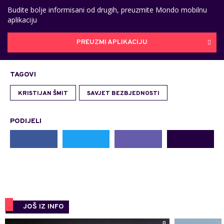
Budite bolje informisani od drugih, preuzmite Mondo mobilnu
aplikaciju
PREUZMI APLIKACIJU
TAGOVI
KRISTIJAN ŠMIT
SAVJET BEZBJEDNOSTI
PODIJELI
JOŠ IZ INFO
0