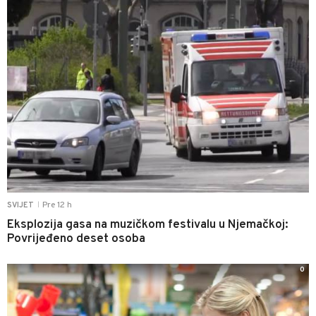
Pre 12 h
SVIJET
|
Eksplozija gasa na muzičkom festivalu u Njemačkoj:
Povrijeđeno deset osoba
0