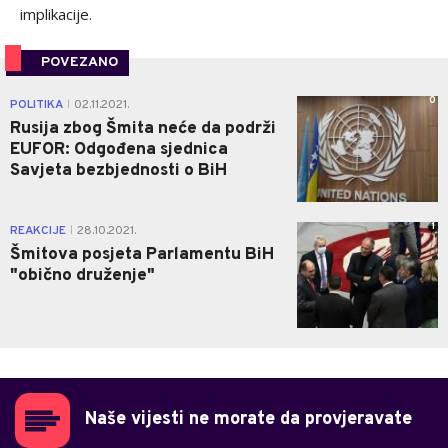
implikacije.
POVEZANO
0
POLITIKA
02.11.2021.
|
Rusija zbog Šmita neće da podrži
EUFOR: Odgođena sjednica
Savjeta bezbjednosti o BiH
1
REAKCIJE
28.10.2021.
|
Šmitova posjeta Parlamentu BiH
"obično druženje"
Naše vijesti ne morate da provjeravate