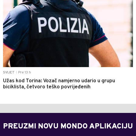
Pre 13 h
SVIJET
|
Užas kod Torina: Vozač namjerno udario u grupu
biciklista, četvoro teško povrijeđenih
PREUZMI NOVU MONDO APLIKACIJU