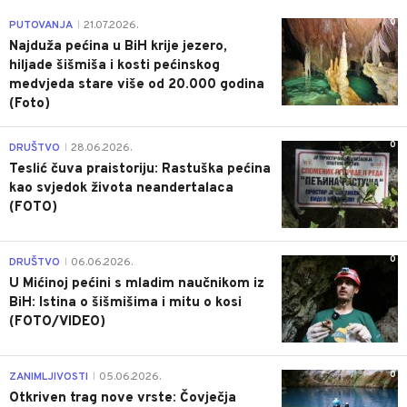
0
PUTOVANJA
21.07.2026.
|
Najduža pećina u BiH krije jezero,
hiljade šišmiša i kosti pećinskog
medvjeda stare više od 20.000 godina
(Foto)
0
DRUŠTVO
28.06.2026.
|
Teslić čuva praistoriju: Rastuška pećina
kao svjedok života neandertalaca
(FOTO)
0
DRUŠTVO
06.06.2026.
|
U Mićinoj pećini s mladim naučnikom iz
BiH: Istina o šišmišima i mitu o kosi
(FOTO/VIDEO)
0
ZANIMLJIVOSTI
05.06.2026.
|
Otkriven trag nove vrste: Čovječja