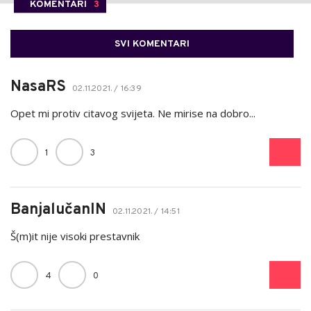
KOMENTARI
3
SVI KOMENTARI
NasaRS
02.11.2021. / 16:39
Opet mi protiv citavog svijeta. Ne mirise na dobro...
1
3
BanjalučanIN
02.11.2021. / 14:51
Š(m)it nije visoki prestavnik
4
0