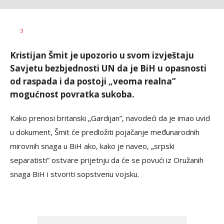
Željko
AUTOR
3
Svitlica
Kristijan Šmit je upozorio u svom izvještaju
Savjetu bezbjednosti UN da je BiH u opasnosti
od raspada i da postoji „veoma realna”
mogućnost povratka sukoba.
Kako prenosi britanski „Gardijan”, navodeći da je imao uvid
u dokument, Šmit će predložiti pojačanje međunarodnih
mirovnih snaga u BiH ako, kako je naveo, „srpski
separatisti” ostvare prijetnju da će se povući iz Oružanih
snaga BiH i stvoriti sopstvenu vojsku.