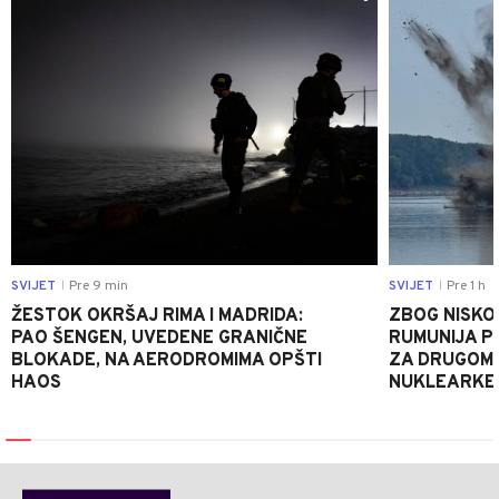
SVIJET
Pre 9 min
SVIJET
Pre 1 h
|
|
ŽESTOK OKRŠAJ RIMA I MADRIDA:
ZBOG NISKO
PAO ŠENGEN, UVEDENE GRANIČNE
RUMUNIJA P
BLOKADE, NA AERODROMIMA OPŠTI
ZA DRUGOM 
HAOS
NUKLEARKE