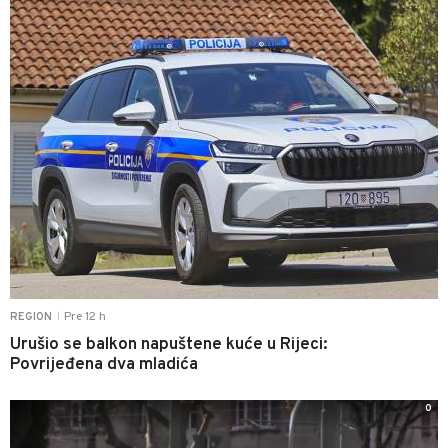
Pre 12 h
REGION
|
Urušio se balkon napuštene kuće u Rijeci:
Povrijeđena dva mladića
0