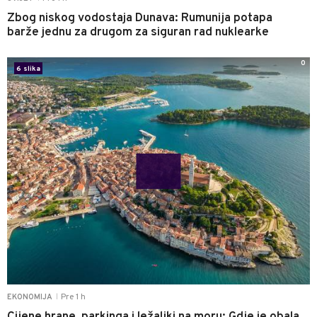
Zbog niskog vodostaja Dunava: Rumunija potapa
barže jednu za drugom za siguran rad nuklearke
0
6 slika
Pre 1 h
EKONOMIJA
|