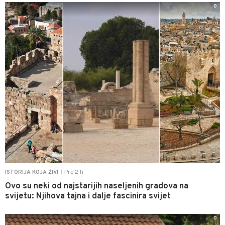
0
Pre 2 h
ISTORIJA KOJA ŽIVI
|
Ovo su neki od najstarijih naseljenih gradova na
svijetu: Njihova tajna i dalje fascinira svijet
0