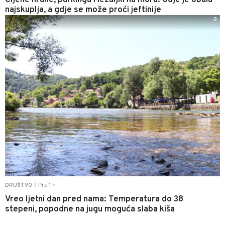
Cijene hrane, parkinga i ležaljki na moru: Gdje je obala
najskuplja, a gdje se može proći jeftinije
0
Pre 1 h
DRUŠTVO
|
Vreo ljetni dan pred nama: Temperatura do 38
stepeni, popodne na jugu moguća slaba kiša