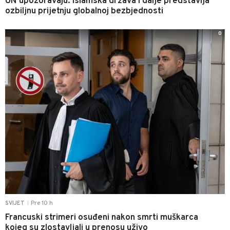
UN upozoravaju: Islamska država i dalje predstavlja
ozbiljnu prijetnju globalnoj bezbjednosti
0
Pre 10 h
SVIJET
|
Francuski strimeri osuđeni nakon smrti muškarca
kojeg su zlostavljali u prenosu uživo