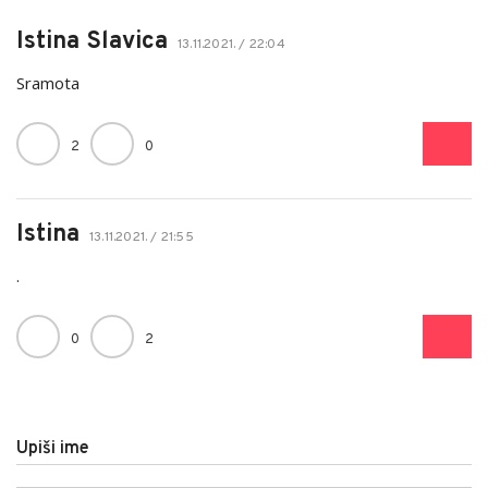
Istina Slavica
13.11.2021. / 22:04
Sramota
2
0
Istina
13.11.2021. / 21:55
.
0
2
Upiši ime