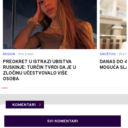
REGION
Pre 3 min
DRUŠTVO
Pre 4
|
|
PREOKRET U ISTRAZI UBISTVA
DANAS DO 4
RUSKINJE: TURČIN TVRDI DA JE U
MOGUĆA SLA
ZLOČINU UČESTVOVALO VIŠE
OSOBA
KOMENTARI
2
SVI KOMENTARI