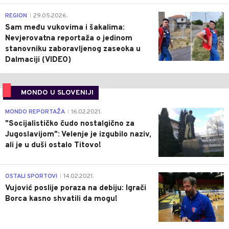
0
REGION
29.05.2026.
|
Sam među vukovima i šakalima:
Nevjerovatna reportaža o jedinom
stanovniku zaboravljenog zaseoka u
Dalmaciji (VIDEO)
MONDO U SLOVENIJI
4
MONDO REPORTAŽA
16.02.2021.
|
"Socijalističko čudo nostalgično za
Jugoslavijom": Velenje je izgubilo naziv,
ali je u duši ostalo Titovo!
1
OSTALI SPORTOVI
14.02.2021.
|
Vujović poslije poraza na debiju: Igrači
Borca kasno shvatili da mogu!