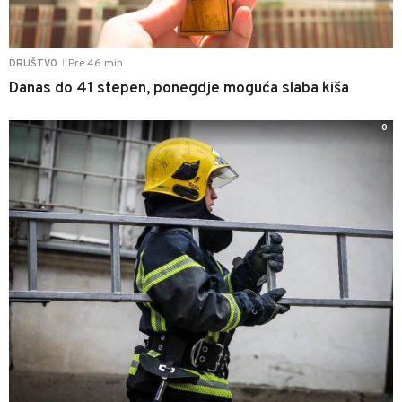
Pre 46 min
DRUŠTVO
|
Danas do 41 stepen, ponegdje moguća slaba kiša
0