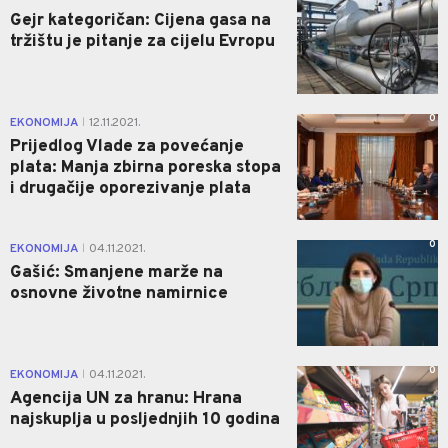
Gejr kategoričan: Cijena gasa na
tržištu je pitanje za cijelu Evropu
0
EKONOMIJA
12.11.2021.
|
Prijedlog Vlade za povećanje
plata: Manja zbirna poreska stopa
i drugačije oporezivanje plata
0
EKONOMIJA
04.11.2021.
|
Gašić: Smanjene marže na
osnovne životne namirnice
0
EKONOMIJA
04.11.2021.
|
Agencija UN za hranu: Hrana
najskuplja u posljednjih 10 godina