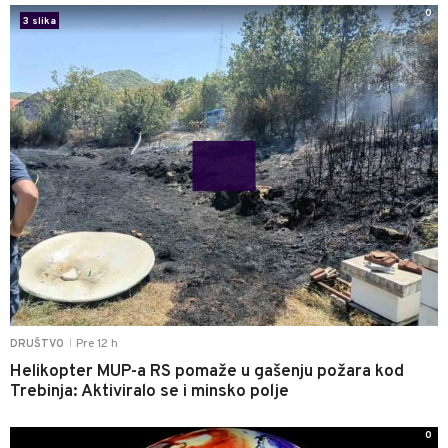
0
3 slika
Pre 12 h
DRUŠTVO
|
Helikopter MUP-a RS pomaže u gašenju požara kod
Trebinja: Aktiviralo se i minsko polje
0