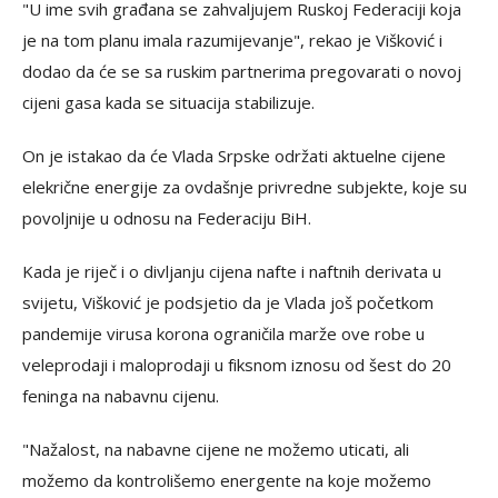
"U ime svih građana se zahvaljujem Ruskoj Federaciji koja
je na tom planu imala razumijevanje", rekao je Višković i
dodao da će se sa ruskim partnerima pregovarati o novoj
cijeni gasa kada se situacija stabilizuje.
On je istakao da će Vlada Srpske održati aktuelne cijene
elekrične energije za ovdašnje privredne subjekte, koje su
povoljnije u odnosu na Federaciju BiH.
Kada je riječ i o divljanju cijena nafte i naftnih derivata u
svijetu, Višković je podsjetio da je Vlada još početkom
pandemije virusa korona ograničila marže ove robe u
veleprodaji i maloprodaji u fiksnom iznosu od šest do 20
feninga na nabavnu cijenu.
"Nažalost, na nabavne cijene ne možemo uticati, ali
možemo da kontrolišemo energente na koje možemo