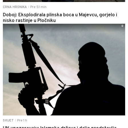
Pre 51 min
CRNA HRONIKA
|
Doboj: Eksplodirala plinska boca u Majevcu, gorjelo i
nisko rastinje u Pločniku
0
Pre 1 h
SVIJET
|