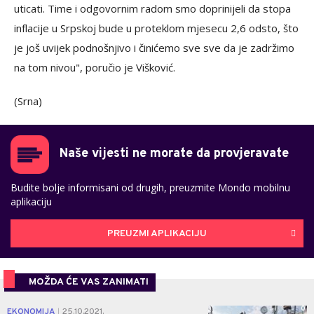
uticati. Time i odgovornim radom smo doprinijeli da stopa
inflacije u Srpskoj bude u proteklom mjesecu 2,6 odsto, što
je još uvijek podnošnjivo i činićemo sve sve da je zadržimo
na tom nivou", poručio je Višković.
(Srna)
Naše vijesti ne morate da provjeravate
Budite bolje informisani od drugih, preuzmite Mondo mobilnu
aplikaciju
PREUZMI APLIKACIJU
MOŽDA ĆE VAS ZANIMATI
0
EKONOMIJA
25.10.2021.
|