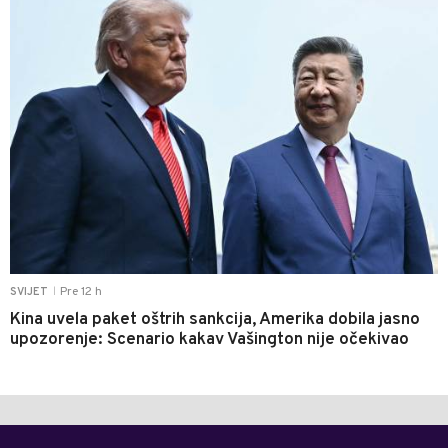
Pre 12 h
SVIJET
|
Kina uvela paket oštrih sankcija, Amerika dobila jasno
upozorenje: Scenario kakav Vašington nije očekivao