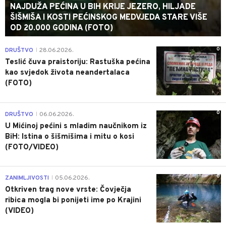
NAJDUŽA PEĆINA U BIH KRIJE JEZERO, HILJADE
ŠIŠMIŠA I KOSTI PEĆINSKOG MEDVJEDA STARE VIŠE
OD 20.000 GODINA (FOTO)
0
DRUŠTVO
28.06.2026.
|
Teslić čuva praistoriju: Rastuška pećina
kao svjedok života neandertalaca
(FOTO)
0
DRUŠTVO
06.06.2026.
|
U Mićinoj pećini s mladim naučnikom iz
BiH: Istina o šišmišima i mitu o kosi
(FOTO/VIDEO)
0
ZANIMLJIVOSTI
05.06.2026.
|
Otkriven trag nove vrste: Čovječja
ribica mogla bi ponijeti ime po Krajini
(VIDEO)