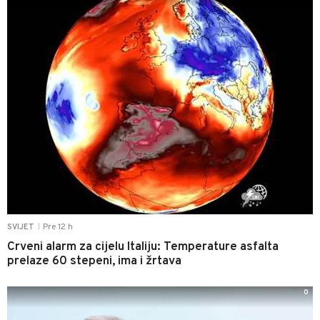
Pre 12 h
SVIJET
|
Crveni alarm za cijelu Italiju: Temperature asfalta
prelaze 60 stepeni, ima i žrtava
0