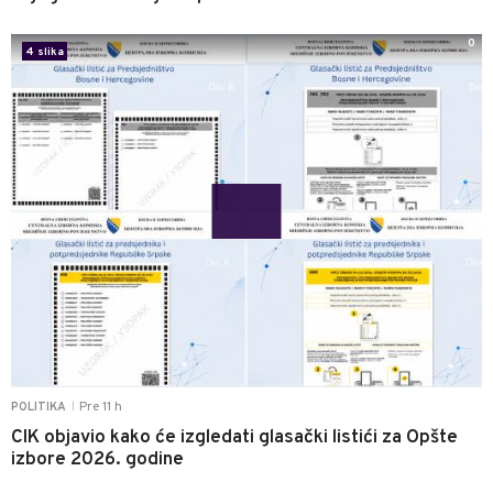
0
4 slika
Pre 11 h
POLITIKA
|
CIK objavio kako će izgledati glasački listići za Opšte
izbore 2026. godine