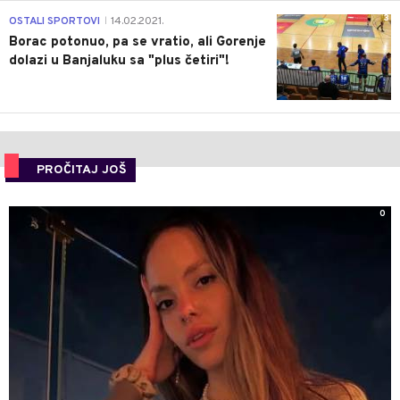
3
OSTALI SPORTOVI
14.02.2021.
|
Borac potonuo, pa se vratio, ali Gorenje
dolazi u Banjaluku sa "plus četiri"!
PROČITAJ JOŠ
0