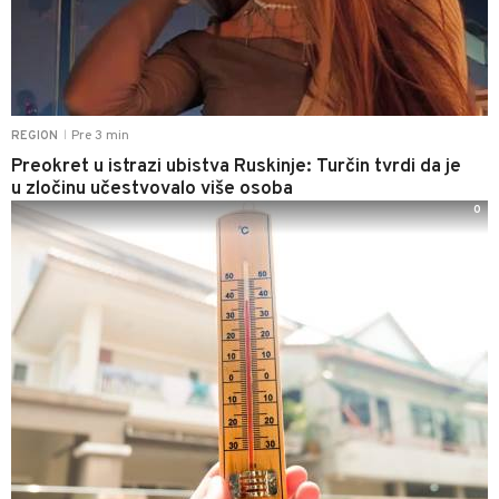
Pre 3 min
REGION
|
Preokret u istrazi ubistva Ruskinje: Turčin tvrdi da je
u zločinu učestvovalo više osoba
0