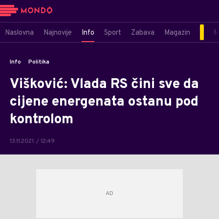
Naslovna
Najnovije
Info
Sport
Zabava
Magazin
M
Info
Politika
Višković: Vlada RS čini sve da
cijene energenata ostanu pod
kontrolom
13.11.2021. / 12:49