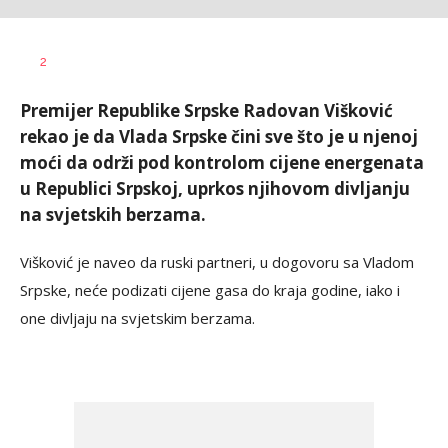
Vesna
AUTOR
2
Kerkez
Premijer Republike Srpske Radovan Višković
rekao je da Vlada Srpske čini sve što je u njenoj
moći da održi pod kontrolom cijene energenata
u Republici Srpskoj, uprkos njihovom divljanju
na svjetskih berzama.
Višković je naveo da ruski partneri, u dogovoru sa Vladom
Srpske, neće podizati cijene gasa do kraja godine, iako i
one divljaju na svjetskim berzama.