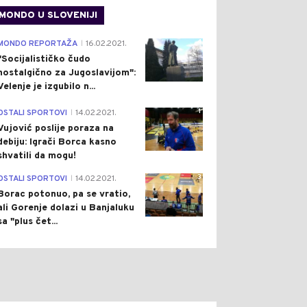
MONDO U SLOVENIJI
4
MONDO REPORTAŽA
16.02.2021.
|
"Socijalističko čudo
nostalgično za Jugoslavijom":
Velenje je izgubilo n...
1
OSTALI SPORTOVI
14.02.2021.
|
Vujović poslije poraza na
debiju: Igrači Borca kasno
shvatili da mogu!
3
OSTALI SPORTOVI
14.02.2021.
|
Borac potonuo, pa se vratio,
ali Gorenje dolazi u Banjaluku
sa "plus čet...