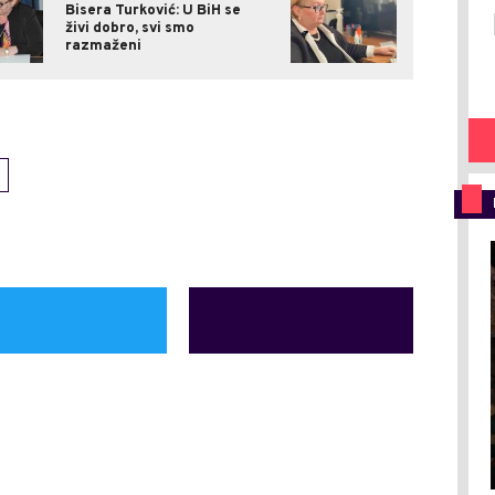
Bisera Turković: U BiH se
živi dobro, svi smo
razmaženi