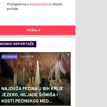
Pristajete na
pravila korišćenja
Mondo
portala.
POŠALJI
MONDO REPORTAŽE
0
21.07.2026.
PUTOVANJA
NAJDUŽA PEĆINA U BIH KRIJE
JEZERO, HILJADE ŠIŠMIŠA I
KOSTI PEĆINSKOG MED...