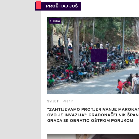
PROČITAJ JOŠ
5 slika
Pre 1 h
SVIJET
|
"ZAHTIJEVAMO PROTJERIVANJE MAROKA
OVO JE INVAZIJA": GRADONAČELNIK ŠPA
GRADA SE OBRATIO OŠTROM PORUKOM