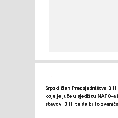
Željko
AUTOR
0
Svitlica
Srpski član Predsjedništva BiH 
koje je juče u sjedištu NATO-a 
stavovi BiH, te da bi to zvanič