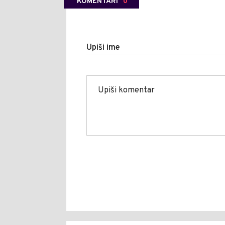
KOMENTARI
0
Upiši ime