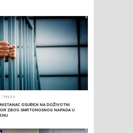
0
Pre 2 h
T
|
NISTANAC OSUĐEN NA DOŽIVOTNI
OR ZBOG SMRTONOSNOG NAPADA U
ENU
0
a