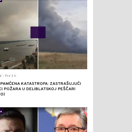
Pre 3 h
N
|
PAMĆENA KATASTROFA: ZASTRAŠUJUĆI
CI POŽARA U DELIBLATSKOJ PEŠČARI
EO)
1
ka