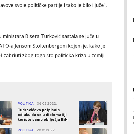
ove svoje političke partije i tako je bilo i juče",
u ministara Bisera Turković sastala se juče u
ATO-a Jensom Stoltenbergom kojem je, kako je
 zabriuti zbog toga što politička kriza u zemlji
1
5
POLITIKA
06.02.2022.
|
Turkovićeva potpisala
odluku da se u diplomatiji
koriste samo obilježja BiH
2
4
POLITIKA
20.01.2022.
|