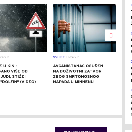
0
0
re 2 h
SVIJET
Pre 2 h
CRNA
|
 U KINI:
AVGANISTANAC OSUĐEN
OSU
SANO VIŠE OD
NA DOŽIVOTNI ZATVOR
POM
JUDI, STIŽE I
ZBOG SMRTONOSNOG
UBI
"DOLFIN" (VIDEO)
NAPADA U MINHENU
ODR
NAP