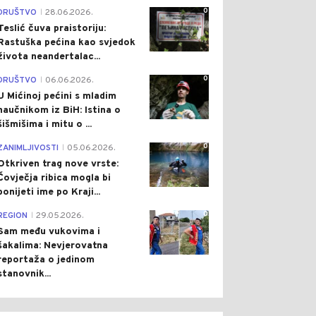
0
DRUŠTVO
28.06.2026.
0
0
|
Teslić čuva praistoriju:
Rastuška pećina kao svjedok
života neandertalac...
0
DRUŠTVO
06.06.2026.
|
U Mićinoj pećini s mladim
naučnikom iz BiH: Istina o
šišmišima i mitu o ...
 HRONIKA
Pre 2 h
DRUŠTVO
Pre 2 h
|
|
0
ZANIMLJIVOSTI
05.06.2026.
|
MNJIČEN ZA
PRIVREMENA OBUSTAVA: U
Otkriven trag nove vrste:
AGANJE U POKUŠAJU
PETAK BEZ SAOBRAĆAJA
Čovječja ribica mogla bi
STVA DABIĆA: NIKOLIĆU
U DIJELU ULICE PRVOG
ponijeti ime po Kraji...
EĐENA ZABRANA
KRAJIŠKOG KORPUSA
UŠTANJA BORAVIŠTA
0
REGION
29.05.2026.
|
Sam među vukovima i
šakalima: Nevjerovatna
reportaža o jedinom
stanovnik...