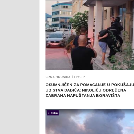
Pre 2 h
CRNA HRONIKA
|
OSUMNJIČEN ZA POMAGANJE U POKUŠAJ
UBISTVA DABIĆA: NIKOLIĆU ODREĐENA
ZABRANA NAPUŠTANJA BORAVIŠTA
3 slika