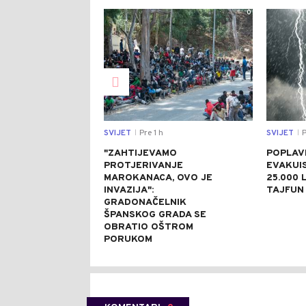
0
SVIJET
Pre 1 h
SVIJET
P
|
|
"ZAHTIJEVAMO
POPLAVE
PROTJERIVANJE
EVAKUI
MAROKANACA, OVO JE
25.000 L
INVAZIJA":
TAJFUN 
GRADONAČELNIK
ŠPANSKOG GRADA SE
OBRATIO OŠTROM
PORUKOM