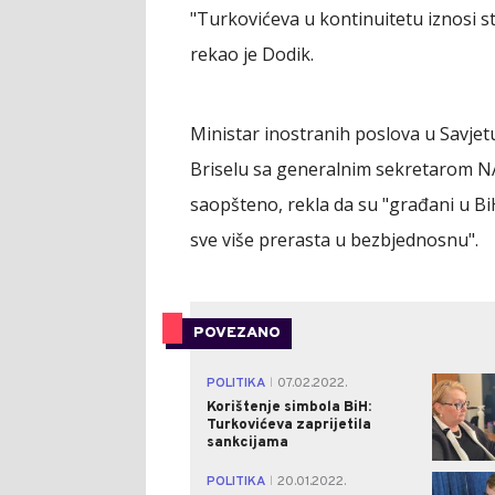
"Turkovićeva u kontinuitetu iznosi stav
rekao je Dodik.
Ministar inostranih poslova u Savjet
Briselu sa generalnim sekretarom N
saopšteno, rekla da su "građani u BiH
sve više prerasta u bezbjednosnu".
POVEZANO
POLITIKA
07.02.2022.
|
Korištenje simbola BiH:
Turkovićeva zaprijetila
sankcijama
POLITIKA
20.01.2022.
|