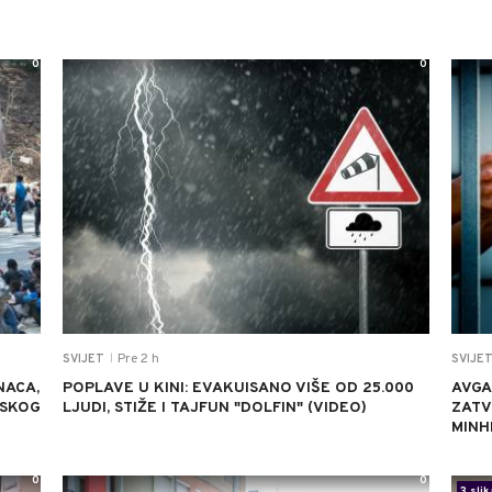
0
0
Pre 2 h
SVIJET
SVIJE
|
NACA,
POPLAVE U KINI: EVAKUISANO VIŠE OD 25.000
AVGA
NSKOG
LJUDI, STIŽE I TAJFUN "DOLFIN" (VIDEO)
ZATV
MINH
0
0
3 slik