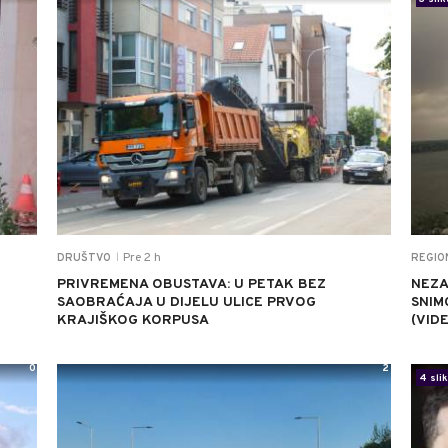
Pre 2 h
DRUŠTVO
REGIO
|
U
PRIVREMENA OBUSTAVA: U PETAK BEZ
NEZA
SAOBRAĆAJA U DIJELU ULICE PRVOG
SNIM
KRAJIŠKOG KORPUSA
(VID
0
2
4 sli