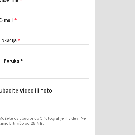
Vaše ime
*
E-mail
*
Lokacija
*
Ubacite video ili foto
Možete da ubacite do 3 fotografije ili videa. Ne
smije biti više od 25 MB.