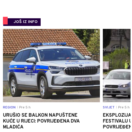
JOŠ IZ INFO
0
REGION
Pre 5 h
SVIJET
Pre 5 h
|
|
URUŠIO SE BALKON NAPUŠTENE
EKSPLOZIJA
KUĆE U RIJECI: POVRIJEĐENA DVA
FESTIVALU 
MLADIĆA
POVRIJEĐEN