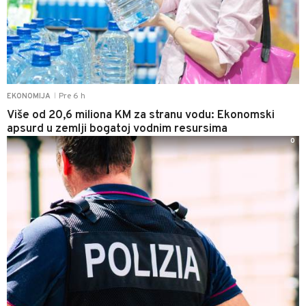
Pre 6 h
EKONOMIJA
|
Više od 20,6 miliona KM za stranu vodu: Ekonomski
apsurd u zemlji bogatoj vodnim resursima
0