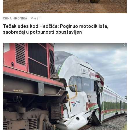
Pre 7 h
CRNA HRONIKA
|
Težak udes kod Hadžića: Poginuo motociklista,
saobraćaj u potpunosti obustavljen
0