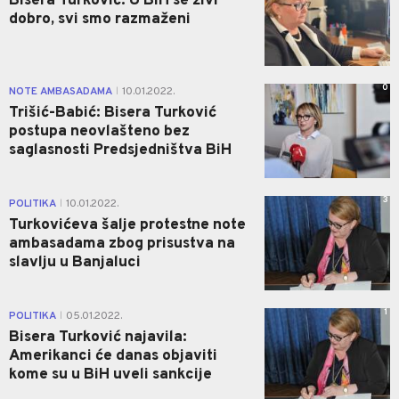
Bisera Turković: U BiH se živi
dobro, svi smo razmaženi
0
NOTE AMBASADAMA
10.01.2022.
|
Trišić-Babić: Bisera Turković
postupa neovlašteno bez
saglasnosti Predsjedništva BiH
3
POLITIKA
10.01.2022.
|
Turkovićeva šalje protestne note
ambasadama zbog prisustva na
slavlju u Banjaluci
1
POLITIKA
05.01.2022.
|
Bisera Turković najavila:
Amerikanci će danas objaviti
kome su u BiH uveli sankcije