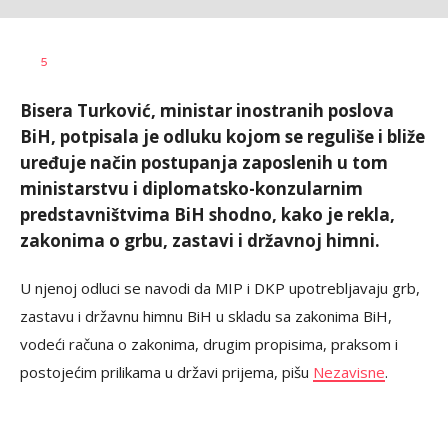
Vesna
AUTOR
5
Kerkez
Bisera Turković, ministar inostranih poslova
BiH, potpisala je odluku kojom se reguliše i bliže
uređuje način postupanja zaposlenih u tom
ministarstvu i diplomatsko-konzularnim
predstavništvima BiH shodno, kako je rekla,
zakonima o grbu, zastavi i državnoj himni.
U njenoj odluci se navodi da MIP i DKP upotrebljavaju grb,
zastavu i državnu himnu BiH u skladu sa zakonima BiH,
vodeći računa o zakonima, drugim propisima, praksom i
postojećim prilikama u državi prijema, pišu
Nezavisne
.