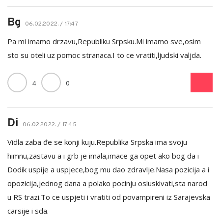
Bg
06.02.2022. / 17:47
Pa mi imamo drzavu,Republiku Srpsku.Mi imamo sve,osim
sto su oteli uz pomoc stranaca.I to ce vratiti,ljudski valjda.
4
0
Di
06.02.2022. / 17:45
Vidla zaba đe se konji kuju.Republika Srpska ima svoju
himnu,zastavu a i grb je imala,imace ga opet ako bog da i
Dodik uspije a uspjece,bog mu dao zdravlje.Nasa pozicija a i
opozicija,jednog dana a polako pocinju osluskivati,sta narod
u RS trazi.To ce uspjeti i vratiti od povampireni iz Sarajevska
carsije i sda.