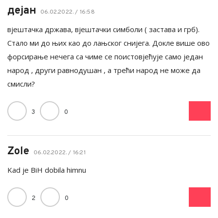
дејан
06.02.2022. / 16:58
вјештачка држава, вјештачки симболи ( застава и грб).
Стало ми до њих као до лањског снијега. Докле више ово
форсирање нечега са чиме се поистовјећује само један
народ , други равнодушан , а трећи народ не може да
смисли?
3
0
Zole
06.02.2022. / 16:21
Kad je BiH dobila himnu
2
0