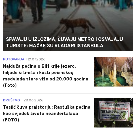
SPAVAJU U IZLOZIMA, ČUVAJU METRO I OSVAJAJU
TURISTE: MAČKE SU VLADARI ISTANBULA
0
PUTOVANJA
21.07.2026.
|
Najduža pećina u BiH krije jezero,
hiljade šišmiša i kosti pećinskog
medvjeda stare više od 20.000 godina
(Foto)
0
DRUŠTVO
28.06.2026.
|
Teslić čuva praistoriju: Rastuška pećina
kao svjedok života neandertalaca
(FOTO)