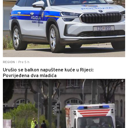
Pre 5 h
REGION
|
Urušio se balkon napuštene kuće u Rijeci:
Povrijeđena dva mladića
0