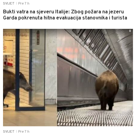
Pre 7 h
SVIJET
|
Bukti vatra na sjeveru Italije: Zbog požara na jezeru
Garda pokrenuta hitna evakuacija stanovnika i turista
0
Pre 7 h
SVIJET
|