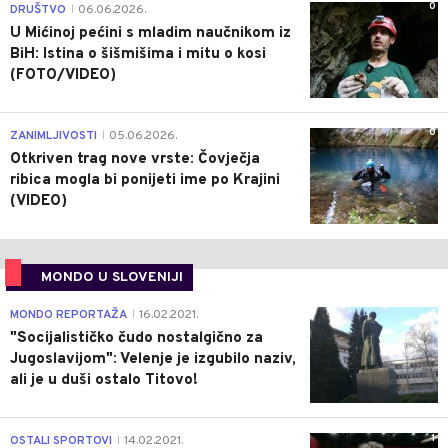
0
DRUŠTVO
06.06.2026.
|
U Mićinoj pećini s mladim naučnikom iz
BiH: Istina o šišmišima i mitu o kosi
(FOTO/VIDEO)
0
ZANIMLJIVOSTI
05.06.2026.
|
Otkriven trag nove vrste: Čovječja
ribica mogla bi ponijeti ime po Krajini
(VIDEO)
MONDO U SLOVENIJI
4
MONDO REPORTAŽA
16.02.2021.
|
"Socijalističko čudo nostalgično za
Jugoslavijom": Velenje je izgubilo naziv,
ali je u duši ostalo Titovo!
1
OSTALI SPORTOVI
14.02.2021.
|