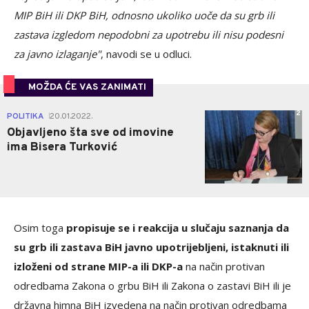
MIP BiH ili DKP BiH, odnosno ukoliko uoče da su grb ili
zastava izgledom nepodobni za upotrebu ili nisu podesni
za javno izlaganje"
, navodi se u odluci.
MOŽDA ĆE VAS ZANIMATI
2
POLITIKA
20.01.2022.
|
Objavljeno šta sve od imovine
ima Bisera Turković
Osim toga
propisuje se i reakcija u slučaju saznanja da
su grb ili zastava BiH javno upotrijebljeni, istaknuti ili
izloženi od strane MIP-a ili DKP-a
na način protivan
odredbama Zakona o grbu BiH ili Zakona o zastavi BiH ili je
državna himna BiH izvedena na način protivan odredbama