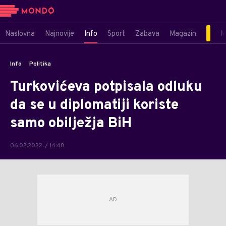
Naslovna
Najnovije
Info
Sport
Zabava
Magazin
M
Info
Politika
Turkovićeva potpisala odluku
da se u diplomatiji koriste
samo obilježja BiH
06.02.2022. / 14:48