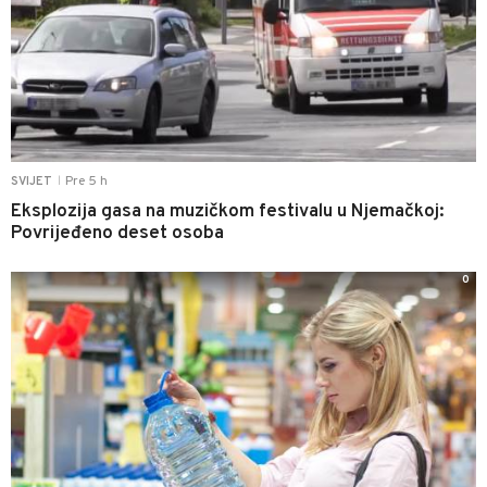
Pre 5 h
SVIJET
|
Eksplozija gasa na muzičkom festivalu u Njemačkoj:
Povrijeđeno deset osoba
0