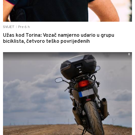
Pre 6 h
SVIJET
|
Užas kod Torina: Vozač namjerno udario u grupu
biciklista, četvoro teško povrijeđenih
0