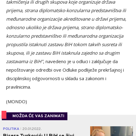
takmičenja ili drugih skupova koje organizuje država
prijema, strana diplomatsko-konzularna predstavništva ili
međunarodne organizacije akreditovane u državi prijema,
odnosno ukoliko je država prijema, strano diplomatsko-
konzularno predstavništvo ili međunarodna organizacija
propustila istaknuti zastavu BiH tokom takvih susreta ili
skupova, ili je zastavu BiH istaknula zajedno sa drugim
zastavama iz BiH"
, navedeno je u odluci i zaključuje da
nepoštovanje odredbi ove Odluke podliježe prekršajnoj i
disciplinskoj odgovornosti u skladu sa zakonom i
pravilnicima.
(MONDO)
MOŽDA ĆE VAS ZANIMATI
4
POLITIKA
20.01.2022.
|