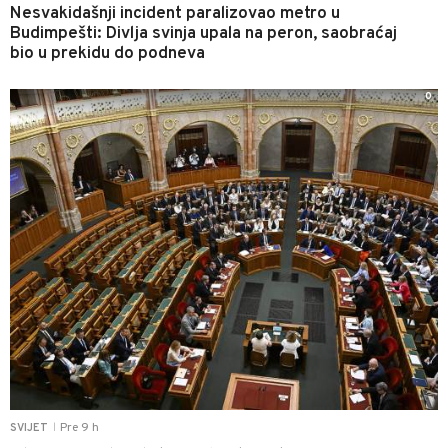
Nesvakidašnji incident paralizovao metro u
Budimpešti: Divlja svinja upala na peron, saobraćaj
bio u prekidu do podneva
0
Pre 9 h
SVIJET
|