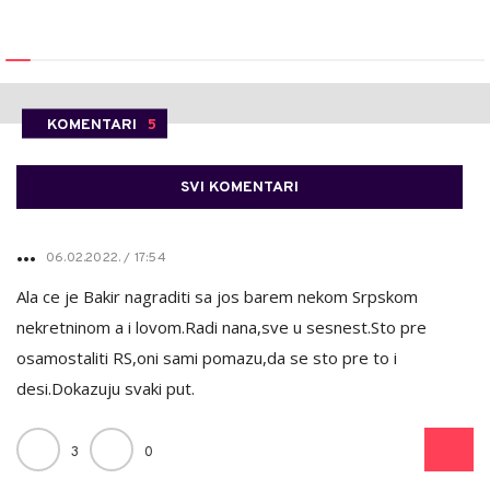
KOMENTARI
5
SVI KOMENTARI
...
06.02.2022. / 17:54
Ala ce je Bakir nagraditi sa jos barem nekom Srpskom
nekretninom a i lovom.Radi nana,sve u sesnest.Sto pre
osamostaliti RS,oni sami pomazu,da se sto pre to i
desi.Dokazuju svaki put.
3
0