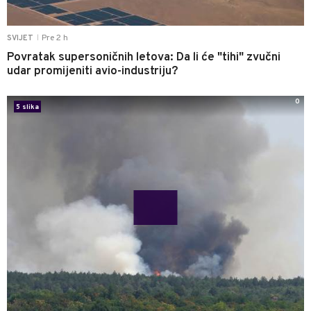
Pre 2 h
SVIJET
|
Povratak supersoničnih letova: Da li će "tihi" zvučni
udar promijeniti avio-industriju?
0
5 slika