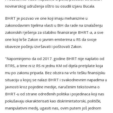
novinarskog udruženja oštro su osudili izjavu Bucala.
BHRT je pozvao ve one koji imaju mehanizme u
zakonodavnim tijelima vlasti u BiH da rade na iznalaženju
zakonskih rješenja za stabilno finansiranje BHRT-a, a sve
one koji krše Zakon o javnim emiterima u RS da svoje
obaveze počinju izvršavati i poštovati Zakon.
"Napominjemo da od 2017. godine BHRT nije naplatio od
RTRS, a time ni iz RS ni jednu KM od dijela pretplate koja
mu po zakonu pripada. Bez obzira na vrlo tešku finansijsku
situaciju u kojoj se nalazi BHRT i svakodnevnim napadima u
javnosti kroz pojedine medije, naručenim tekstovima o
BHRT-u od strane određenih politika i pojedinaca koji nas
pokušavaju okarakterisati kao diskrimintatorski, politički,
manipulativni medij, ugasiti nas, ovim putem još jednom