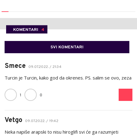
KOMENTARI
4
SVI KOMENTARI
Smece
09.07.2022. / 21:34
Turcin je Turcin, kako god da okrenes. PS. salim se ovo, zeza
1
0
Vetgo
09.07.2022. / 19:42
Neka napiše arapski to nisu hiroglifi svi će ga razumjeti