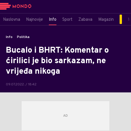
Naslovna
Najnovije
Info
Sport
Zabava
Magazin
M
Info
Politika
Bucalo i BHRT: Komentar o
ćirilici je bio sarkazam, ne
vrijeđa nikoga
09.07.2022. / 18:42