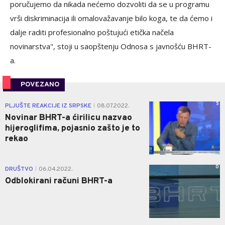
poručujemo da nikada nećemo dozvoliti da se u programu
vrši diskriminacija ili omalovažavanje bilo koga, te da ćemo i
dalje raditi profesionalno poštujući etička načela
novinarstva", stoji u saopštenju Odnosa s javnošću BHRT-
a.
POVEZANO
5
PLJUŠTE REAKCIJE IZ SRPSKE
08.07.2022.
|
Novinar BHRT-a ćirilicu nazvao
hijeroglifima, pojasnio zašto je to
rekao
0
DRUŠTVO
06.04.2022.
|
Odblokirani računi BHRT-a