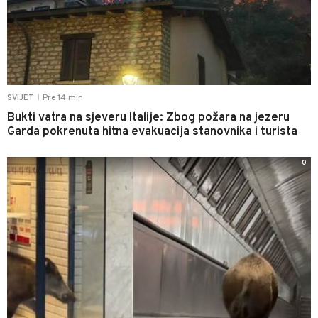
Pre 14 min
SVIJET
|
Bukti vatra na sjeveru Italije: Zbog požara na jezeru
Garda pokrenuta hitna evakuacija stanovnika i turista
0