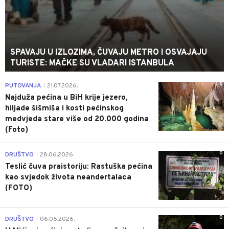
SPAVAJU U IZLOZIMA, ČUVAJU METRO I OSVAJAJU
TURISTE: MAČKE SU VLADARI ISTANBULA
0
PUTOVANJA
21.07.2026.
|
Najduža pećina u BiH krije jezero,
hiljade šišmiša i kosti pećinskog
medvjeda stare više od 20.000 godina
(Foto)
0
DRUŠTVO
28.06.2026.
|
Teslić čuva praistoriju: Rastuška pećina
kao svjedok života neandertalaca
(FOTO)
0
DRUŠTVO
06.06.2026.
|