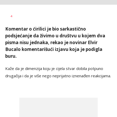
Željko
AUTOR
4
Svitlica
Komentar o ćirilici je bio sarkastično
podsjećanje da živimo u društvu u kojem dva
pisma nisu jednaka, rekao je novinar Elvir
Bucalo komentarišući izjavu koja je podigla
buru.
Kaže da je dimenzija koju je cijela stvar dobila potpuno
drugačija i da je više nego neprijatno iznenađen reakcijama.