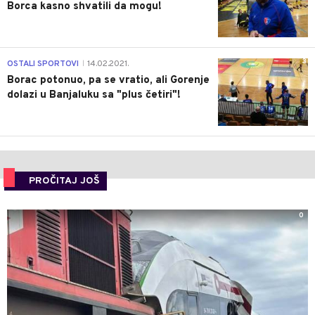
Borca kasno shvatili da mogu!
3
OSTALI SPORTOVI
14.02.2021.
|
Borac potonuo, pa se vratio, ali Gorenje
dolazi u Banjaluku sa "plus četiri"!
PROČITAJ JOŠ
0