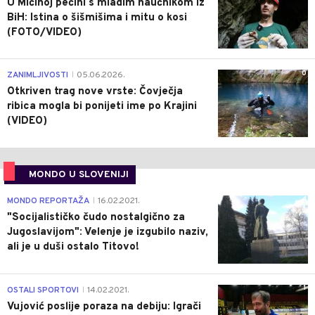
U Mićinoj pećini s mladim naučnikom iz
BiH: Istina o šišmišima i mitu o kosi
(FOTO/VIDEO)
0
ZANIMLJIVOSTI
05.06.2026.
|
Otkriven trag nove vrste: Čovječja
ribica mogla bi ponijeti ime po Krajini
(VIDEO)
MONDO U SLOVENIJI
4
MONDO REPORTAŽA
16.02.2021.
|
"Socijalističko čudo nostalgično za
Jugoslavijom": Velenje je izgubilo naziv,
ali je u duši ostalo Titovo!
1
OSTALI SPORTOVI
14.02.2021.
|
Vujović poslije poraza na debiju: Igrači