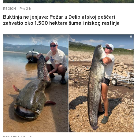
Pre 2 h
REGION
|
Buktinja ne jenjava: Požar u Deliblatskoj peščari
zahvatio oko 1.500 hektara šume i niskog rastinja
0