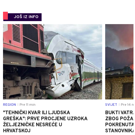
JOŠ IZ INFO
0
REGION
Pre 11 min
SVIJET
Pre 14 m
|
|
"TEHNIČKI KVAR ILI LJUDSKA
BUKTI VATRA
GREŠKA": PRVE PROCJENE UZROKA
ZBOG POŽAR
ŽELJEZNIČKE NESREĆE U
POKRENUTA 
HRVATSKOJ
STANOVNIKA