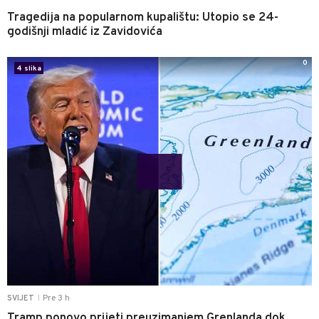
Tragedija na popularnom kupalištu: Utopio se 24-
godišnji mladić iz Zavidovića
0
4 slika
Pre 3 h
SVIJET
|
Tramp ponovo prijeti preuzimanjem Grenlanda dok