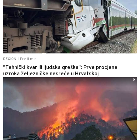
Pre 11 min
REGION
|
"Tehnički kvar ili ljudska greška": Prve procjene
uzroka željezničke nesreće u Hrvatskoj
0