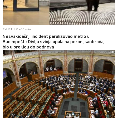
Pre 16 min
SVIJET
|
Nesvakidašnji incident paralizovao metro u
Budimpešti: Divlja svinja upala na peron, saobraćaj
bio u prekidu do podneva
0