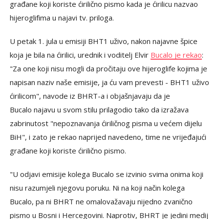
građane koji koriste ćirilično pismo kada je ćirilicu nazvao
hijeroglifima u najavi tv. priloga.
U petak 1. jula u emisiji BHT1 uživo, nakon najavne špice
koja je bila na ćirilici, urednik i voditelj Elvir
Bucalo je rekao
:
"Za one koji nisu mogli da pročitaju ove hijeroglife kojima je
napisan naziv naše emisije, ja ću vam prevesti - BHT1 uživo
ćirilicom", navode iz BHRT-a i objašnjavaju da je
Bucalo najavu u svom stilu prilagodio tako da izražava
zabrinutost "nepoznavanja ćiriličnog pisma u većem dijelu
BiH", i zato je rekao naprijed navedeno, time ne vrijeđajući
građane koji koriste ćirilično pismo.
"U odjavi emisije kolega Bucalo se izvinio svima onima koji
nisu razumjeli njegovu poruku. Ni na koji način kolega
Bucalo, pa ni BHRT ne omalovažavaju nijedno zvanično
pismo u Bosni i Hercegovini. Naprotiv, BHRT je jedini medij