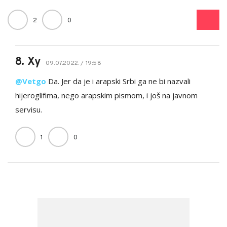
2
0
8. Xy
09.07.2022. / 19:58
@Vetgo
Da. Jer da je i arapski Srbi ga ne bi nazvali
hijeroglifima, nego arapskim pismom, i još na javnom
servisu.
1
0