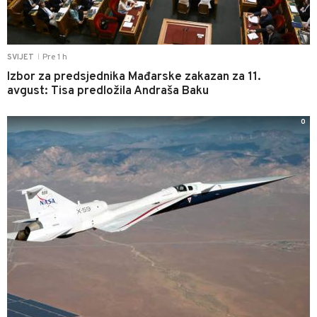
Pre 1 h
SVIJET
|
Izbor za predsjednika Mađarske zakazan za 11.
avgust: Tisa predložila Andraša Baku
0