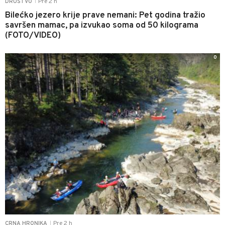
Pre 2 h
DRUŠTVO
|
Bilećko jezero krije prave nemani: Pet godina tražio
savršen mamac, pa izvukao soma od 50 kilograma
(FOTO/VIDEO)
0
Pre 2 h
CRNA HRONIKA
|