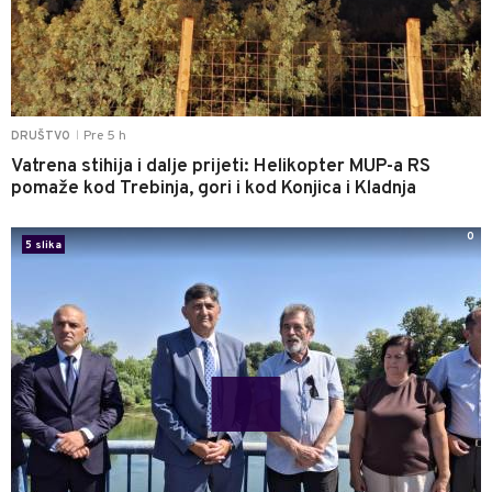
Pre 5 h
DRUŠTVO
|
Vatrena stihija i dalje prijeti: Helikopter MUP-a RS
pomaže kod Trebinja, gori i kod Konjica i Kladnja
0
5 slika