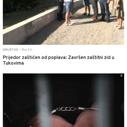
Pre 3 h
DRUŠTVO
|
Prijedor zaštićen od poplava: Završen zaštitni zid u
Tukovima
0