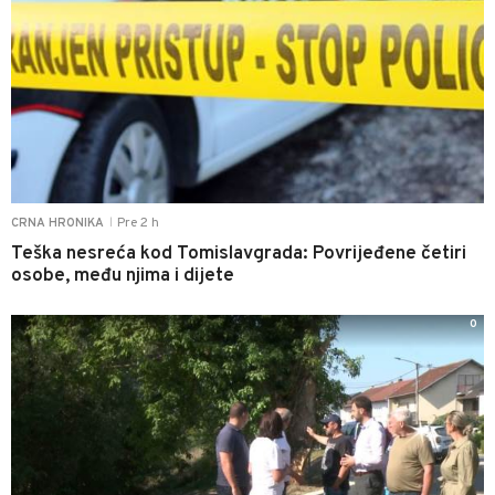
Pre 2 h
CRNA HRONIKA
|
Teška nesreća kod Tomislavgrada: Povrijeđene četiri
osobe, među njima i dijete
0