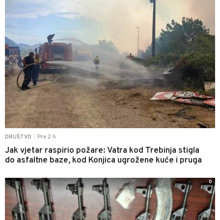
Pre 2 h
DRUŠTVO
|
Jak vjetar raspirio požare: Vatra kod Trebinja stigla
do asfaltne baze, kod Konjica ugrožene kuće i pruga
0