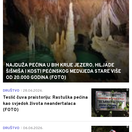
NAJDUŽA PEĆINA U BIH KRIJE JEZERO, HILJADE
ŠIŠMIŠA I KOSTI PEĆINSKOG MEDVJEDA STARE VIŠE
OD 20.000 GODINA (FOTO)
0
DRUŠTVO
28.06.2026.
|
Teslić čuva praistoriju: Rastuška pećina
kao svjedok života neandertalaca
(FOTO)
0
DRUŠTVO
06.06.2026.
|