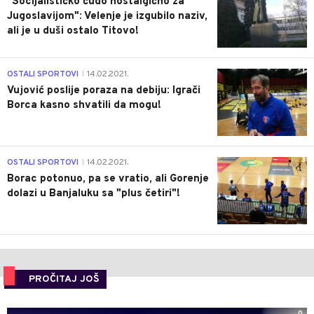
"Socijalističko čudo nostalgično za
Jugoslavijom": Velenje je izgubilo naziv,
ali je u duši ostalo Titovo!
1
OSTALI SPORTOVI
14.02.2021.
|
Vujović poslije poraza na debiju: Igrači
Borca kasno shvatili da mogu!
3
OSTALI SPORTOVI
14.02.2021.
|
Borac potonuo, pa se vratio, ali Gorenje
dolazi u Banjaluku sa "plus četiri"!
PROČITAJ JOŠ
0