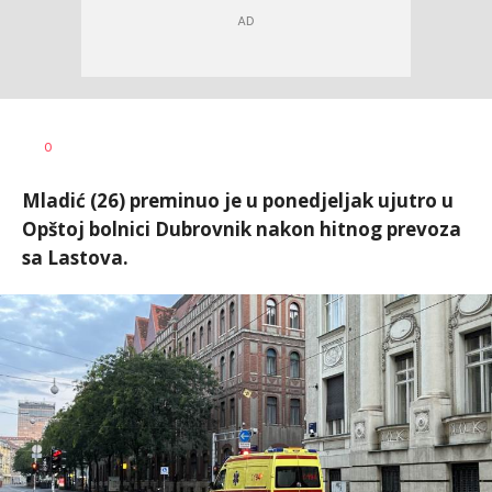
Dušan
AUTOR
0
Volaš
Mladić (26) preminuo je u ponedjeljak ujutro u
Opštoj bolnici Dubrovnik nakon hitnog prevoza
sa Lastova.