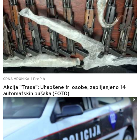
Pre 2 h
CRNA HRONIKA
|
Akcija "Trasa": Uhapšene tri osobe, zaplijenjeno 14
automatskih pušaka (FOTO)
0