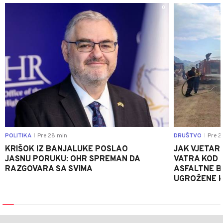
0
POLITIKA
Pre 28 min
DRUŠTVO
Pre 2
|
|
KRIŠOK IZ BANJALUKE POSLAO
JAK VJETAR
JASNU PORUKU: OHR SPREMAN DA
VATRA KOD 
RAZGOVARA SA SVIMA
ASFALTNE B
UGROŽENE K