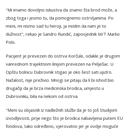
"Mi imamo dovoljno iskustva da znamo šta brod može, a
zbog toga i jesmo tu, da pomognemo ostrvljanima. Po
meni, mi nismo sad tu heroji, ja mislim da nam je to
dužnost", rekao je Sandro Rundić, zapovjednik M/T Marko
Polo.
Pacijent je prevezen do ostrva Korčule, odakle je drugom
vanrednom trajektnom linijom prevezen na Pelješac. U
Opštu bolnicu Dubrovnik stigao je oko šest sati ujutro.
Nažalost, nije preživio. Mnogi se pitaju da li bi ishod bio
drugačiji da je brza medicinska brodica, umjesto u
Dubrovniku, bila na nekom od ostrva.
"Meni su objasnili iz nadležnih službi da je to još Studijom
izvodljivosti, prije nego što je brodica nabavljena putem EU
fondova, tako određeno, vjerovatno jer je ovdje moguće