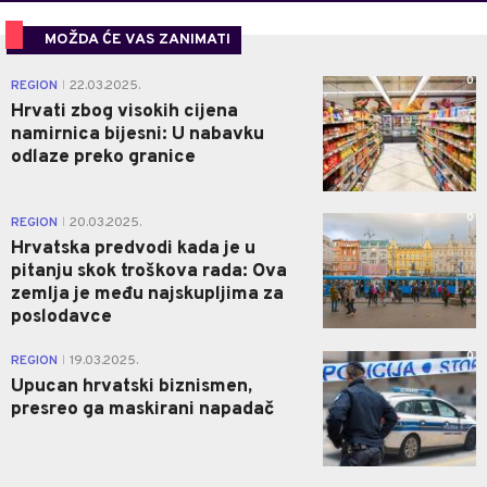
MOŽDA ĆE VAS ZANIMATI
0
REGION
22.03.2025.
|
Hrvati zbog visokih cijena
namirnica bijesni: U nabavku
odlaze preko granice
0
REGION
20.03.2025.
|
Hrvatska predvodi kada je u
pitanju skok troškova rada: Ova
zemlja je među najskupljima za
poslodavce
0
REGION
19.03.2025.
|
Upucan hrvatski biznismen,
presreo ga maskirani napadač