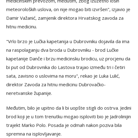
medicinskim prevozom, međutim, zbog izuzetno loših
meteoroloških uslova, on nije mogao biti izvršen", izjavio je
Damir Važanić, zamjenik direktora Hrvatskog zavoda za
hitnu medicinu.
"Vrlo brzo je Lučka kapetanija u Dubrovniku dojavila da ima
na raspolaganju dva broda u Dubrovniku - brod Lučke
kapetanije Danče i brzu medicinsku brodicu, uz procjenu da
bi put od Dubrovnika do Lastova trajao između tri i četiri
sata, zavisno o uslovima na moru", rekao je Luka Lulić,
direktor Zavoda za hitnu medicinu Dubrovačko-
neretvanske županije.
Međutim, bilo je upitno da li bi uopšte stigli do ostrva. Jedini
brod koji je u tom trenutku mogao isploviti bio je Jadrolinijin
trajekt Marko Polo. Posada je odmah nakon poziva bila
spremna na isplovljavanje.