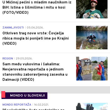
U Mićinoj pećini s mladim naučnikom iz
BiH: Istina o šišmišima i mitu o kosi
(FOTO/VIDEO)
0
ZANIMLJIVOSTI
05.06.2026.
|
Otkriven trag nove vrste: Čovječja
ribica mogla bi ponijeti ime po Krajini
(VIDEO)
0
REGION
29.05.2026.
|
Sam među vukovima i šakalima:
Nevjerovatna reportaža o jedinom
stanovniku zaboravljenog zaseoka u
Dalmaciji (VIDEO)
MONDO U SLOVENIJI
4
MONDO REPORTAŽA
16.02.2021.
|