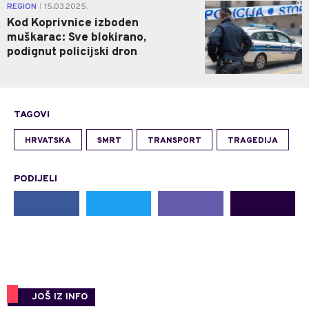
0
REGION
15.03.2025.
|
Kod Koprivnice izboden
muškarac: Sve blokirano,
podignut policijski dron
TAGOVI
HRVATSKA
SMRT
TRANSPORT
TRAGEDIJA
PODIJELI
JOŠ IZ INFO