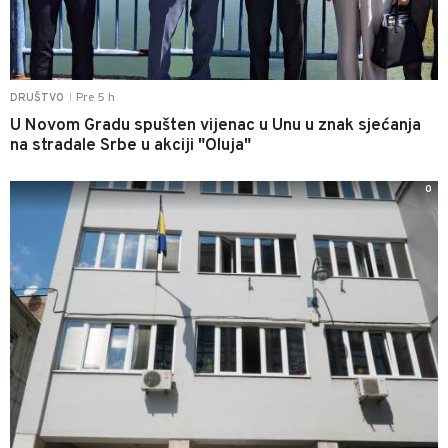
Pre 5 h
DRUŠTVO
|
U Novom Gradu spušten vijenac u Unu u znak sjećanja
na stradale Srbe u akciji "Oluja"
0