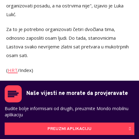
organizovati posadu, a na ostrvima nije", izjavio je Luka
Lulić.
Za to je potrebno organizovati četiri dvočlana tima,
odnosno zaposliti osam ljudi. Do tada, stanovnicima
Lastova svako nevrijeme zlatni sat pretvara u mukotrpnih
osam sati.
(
HRT
/Index)
Naše vijesti ne morate da provjeravate
Budite bolje informisani od drugih, preuzmite Mondo mobilnu
aplikaciju
PREUZMI APLIKACIJU