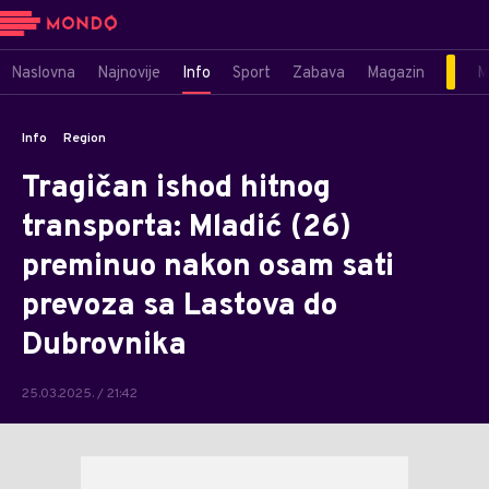
Naslovna
Najnovije
Info
Sport
Zabava
Magazin
M
Info
Region
Tragičan ishod hitnog
transporta: Mladić (26)
preminuo nakon osam sati
prevoza sa Lastova do
Dubrovnika
25.03.2025. / 21:42