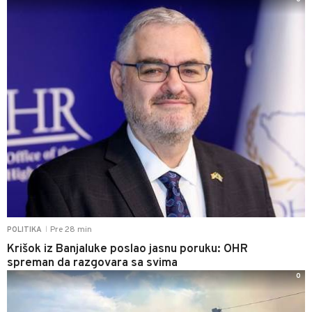
Pre 28 min
POLITIKA
|
Krišok iz Banjaluke poslao jasnu poruku: OHR
spreman da razgovara sa svima
0