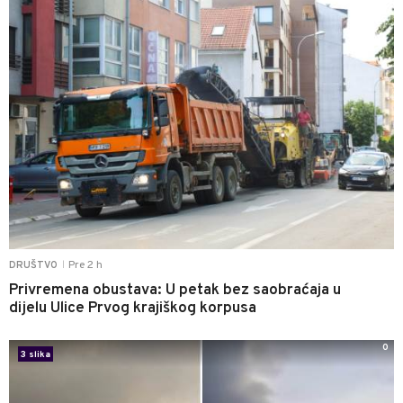
Pre 2 h
DRUŠTVO
|
Privremena obustava: U petak bez saobraćaja u
dijelu Ulice Prvog krajiškog korpusa
0
3 slika