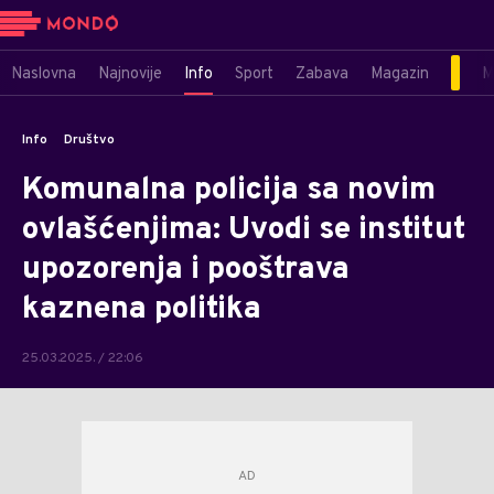
Naslovna
Najnovije
Info
Sport
Zabava
Magazin
M
Info
Društvo
Komunalna policija sa novim
ovlašćenjima: Uvodi se institut
upozorenja i pooštrava
kaznena politika
25.03.2025. / 22:06