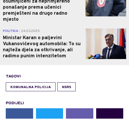
osumnjičeni za neprimjereno
ponašanje prema učenici
premješteni na drugo radno
mjesto
1
POLITIKA
24.03.2025.
|
Ministar Karan o paljevini
Vukanovićevog automobila: To su
najteža djela za otkrivanje, ali
radimo punim intenzitetom
TAGOVI
KOMUNALNA POLICIJA
NSRS
PODIJELI