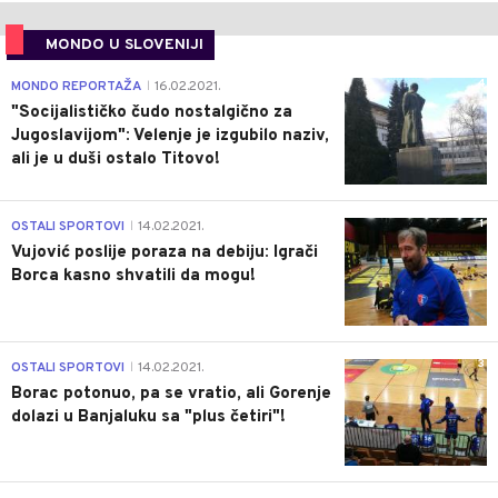
MONDO U SLOVENIJI
4
MONDO REPORTAŽA
16.02.2021.
|
"Socijalističko čudo nostalgično za
Jugoslavijom": Velenje je izgubilo naziv,
ali je u duši ostalo Titovo!
1
OSTALI SPORTOVI
14.02.2021.
|
Vujović poslije poraza na debiju: Igrači
Borca kasno shvatili da mogu!
3
OSTALI SPORTOVI
14.02.2021.
|
Borac potonuo, pa se vratio, ali Gorenje
dolazi u Banjaluku sa "plus četiri"!