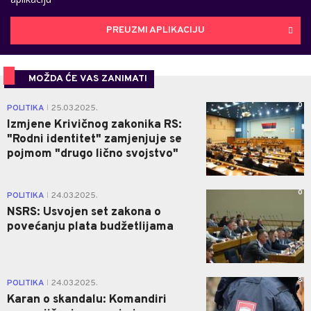
PREUZMI APLIKACIJU
MOŽDA ĆE VAS ZANIMATI
0
POLITIKA
25.03.2025.
|
Izmjene Krivičnog zakonika RS:
"Rodni identitet" zamjenjuje se
pojmom "drugo lično svojstvo"
0
POLITIKA
24.03.2025.
|
NSRS: Usvojen set zakona o
povećanju plata budžetlijama
8
POLITIKA
24.03.2025.
|
Karan o skandalu: Komandiri