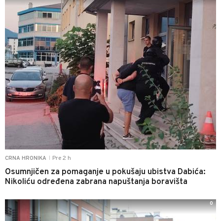
Pre 2 h
CRNA HRONIKA
|
Osumnjičen za pomaganje u pokušaju ubistva Dabića:
Nikoliću određena zabrana napuštanja boravišta
0