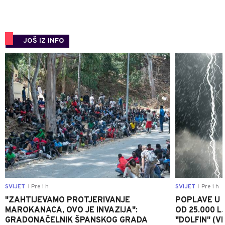
JOŠ IZ INFO
0
SVIJET
Pre 1 h
SVIJET
Pre 1 h
|
|
"ZAHTIJEVAMO PROTJERIVANJE
POPLAVE U K
MAROKANACA, OVO JE INVAZIJA":
OD 25.000 LJ
GRADONAČELNIK ŠPANSKOG GRADA
"DOLFIN" (V