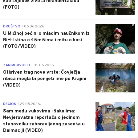
kao svjedok života neandertalaca
(FOTO)
0
DRUŠTVO
06.06.2026.
|
U Mićinoj pećini s mladim naučnikom iz
BiH: Istina o šišmišima i mitu o kosi
(FOTO/VIDEO)
0
ZANIMLJIVOSTI
05.06.2026.
|
Otkriven trag nove vrste: Čovječja
ribica mogla bi ponijeti ime po Krajini
(VIDEO)
0
REGION
29.05.2026.
|
Sam među vukovima i šakalima:
Nevjerovatna reportaža o jedinom
stanovniku zaboravljenog zaseoka u
Dalmaciji (VIDEO)