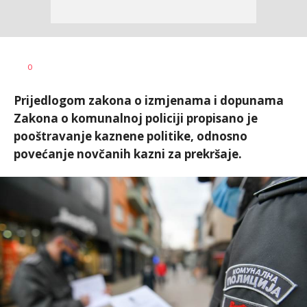
Dušan
AUTOR
0
Volaš
Prijedlogom zakona o izmjenama i dopunama
Zakona o komunalnoj policiji propisano je
pooštravanje kaznene politike, odnosno
povećanje novčanih kazni za prekršaje.