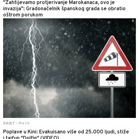
"Zahtijevamo protjerivanje Marokanaca, ovo je
invazija": Gradonačelnik španskog grada se obratio
oštrom porukom
0
Pre 1 h
SVIJET
|
Poplave u Kini: Evakuisano više od 25.000 ljudi, stiže
i tajfun "Dolfin" (VIDEO)