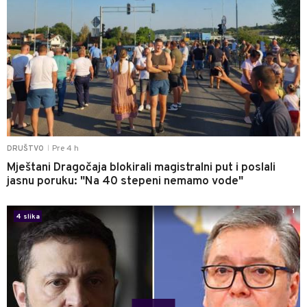
Pre 4 h
DRUŠTVO
|
Mještani Dragočaja blokirali magistralni put i poslali
jasnu poruku: "Na 40 stepeni nemamo vode"
1
4 slika