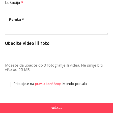
Lokacija
*
Ubacite video ili foto
Možete da ubacite do 3 fotografije ili videa. Ne smije biti
više od 25 MB.
Pristajete na
Mondo portala.
pravila korišćenja
POŠALJI