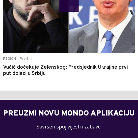
Pre 5 h
REGION
|
Vučić dočekuje Zelenskog: Predsjednik Ukrajine prvi
put dolazi u Srbiju
PREUZMI NOVU MONDO APLIKACIJU
Savršen spoj vijesti i zabave.