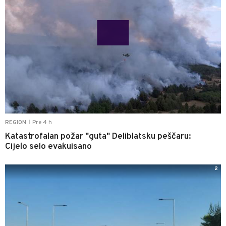
Pre 4 h
REGION
|
Katastrofalan požar "guta" Deliblatsku peščaru:
Cijelo selo evakuisano
2