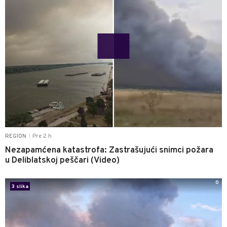
Pre 2 h
REGION
|
Nezapamćena katastrofa: Zastrašujući snimci požara
u Deliblatskoj peščari (Video)
0
3 slika