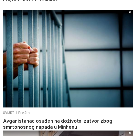
0
Pre 2 h
SVIJET
|
Avganistanac osuđen na doživotni zatvor zbog
smrtonosnog napada u Minhenu
0