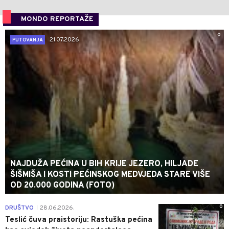
MONDO REPORTAŽE
0
21.07.2026.
PUTOVANJA
NAJDUŽA PEĆINA U BIH KRIJE JEZERO, HILJADE
ŠIŠMIŠA I KOSTI PEĆINSKOG MEDVJEDA STARE VIŠE
OD 20.000 GODINA (FOTO)
0
DRUŠTVO
28.06.2026.
|
Teslić čuva praistoriju: Rastuška pećina