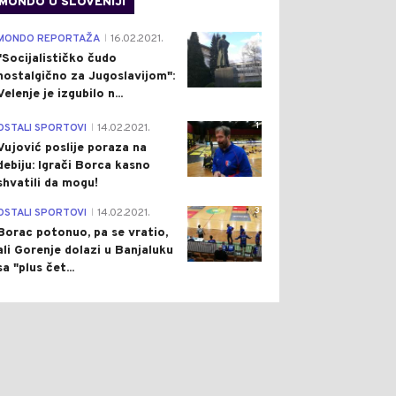
MONDO U SLOVENIJI
4
MONDO REPORTAŽA
16.02.2021.
|
"Socijalističko čudo
nostalgično za Jugoslavijom":
Velenje je izgubilo n...
1
OSTALI SPORTOVI
14.02.2021.
|
Vujović poslije poraza na
debiju: Igrači Borca kasno
shvatili da mogu!
3
OSTALI SPORTOVI
14.02.2021.
|
Borac potonuo, pa se vratio,
ali Gorenje dolazi u Banjaluku
sa "plus čet...