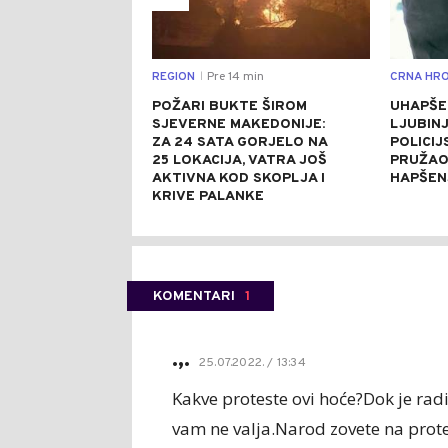
REGION
Pre 14 min
CRNA HRO
|
POŽARI BUKTE ŠIROM
UHAPŠE
SJEVERNE MAKEDONIJE:
LJUBINJ
ZA 24 SATA GORJELO NA
POLICIJ
25 LOKACIJA, VATRA JOŠ
PRUŽAO
AKTIVNA KOD SKOPLJA I
HAPŠEN
KRIVE PALANKE
KOMENTARI
1
.,.
25.07.2022. / 13:34
Kakve proteste ovi hoće?Dok je rad
vam ne valja.Narod zovete na prote