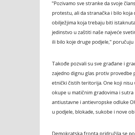
"Pozivamo sve stranke da svoje član
protestu, ali da stranačka i bilo koj
obilježjima koja trebaju biti istakn
jedinstvo u zaštiti naše najveće sve
ili bilo koje druge podjele," poručuju
Takođe pozvali su sve građane i gra
zajedno dignu glas protiv provedbe po
etnički čistih teritorija. One koji n
okupe u matičnim gradovima i sutra o
antiustavne i antievropske odluke O
u podjele, blokade, sukobe i nove obl
Demokratska fronta pridružila se po