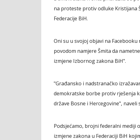
na proteste protiv odluke Kristijana 
Federacije BiH.
Oni su u svojoj objavi na Facebooku 
povodom namjere Šmita da nametne "dis
izmjene Izbornog zakona BiH".
"Građansko i nadstranačko izražavanj
demokratske borbe protiv rješenja ko
države Bosne i Hercegovine", naveli s
Podsjećamo, brojni federalni mediji 
izmjene zakona u Federaciji BiH koji