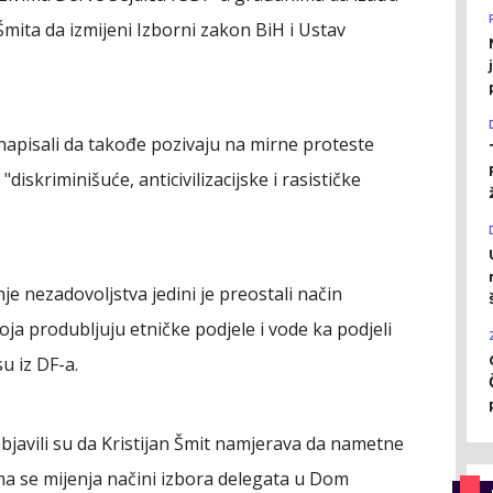
Šmita da izmijeni Izborni zakon BiH i Ustav
napisali da takođe pozivaju na mirne proteste
kriminišuće, anticivilizacijske i rasističke
e nezadovoljstva jedini je preostali način
ja produbljuju etničke podjele i vode ka podjeli
u iz DF-a.
objavili su da Kristijan Šmit namjerava da nametne
ma se mijenja načini izbora delegata u Dom