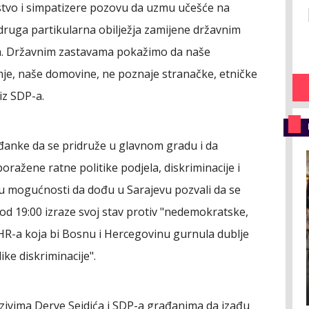
stvo i simpatizere pozovu da uzmu učešće na
a druga partikularna obilježja zamijene državnim
uta. Državnim zastavama pokažimo da naše
tinje, naše domovine, ne poznaje stranačke, etničke
 iz SDP-a.
đanke da se pridruže u glavnom gradu i da
ražene ratne politike podjela, diskriminacije i
isu u mogućnosti da dođu u Sarajevu pozvali da se
d 19:00 izraze svoj stav protiv "nedemokratske,
HR-a koja bi Bosnu i Hercegovinu gurnula dublje
ike diskriminacije".
zivima Derve Sejdića i SDP-a građanima da izađu