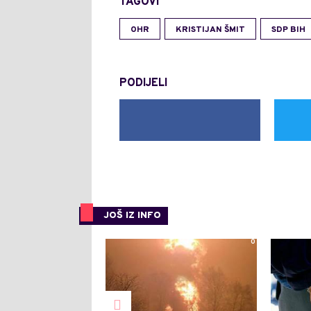
TAGOVI
OHR
KRISTIJAN ŠMIT
SDP BIH
PODIJELI
JOŠ IZ INFO
0