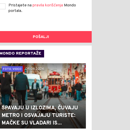
Pristajete na
pravila korišćenja
Mondo
portala.
POŠALJI
MONDO REPORTAŽE
0
08.08.2026.
FOTO, VIDEO
SPAVAJU U IZLOZIMA, ČUVAJU
METRO I OSVAJAJU TURISTE:
MAČKE SU VLADARI IS...