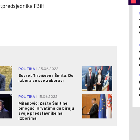
otpredsjednika FBiH.
0
1
POLITIKA
25.06.2022.
|
Susret Trivićeve i Šmita: Do
izbora se sve zaboravi
0
0
POLITIKA
15.06.2022.
|
Milanović: Zašto Šmit ne
omogući Hrvatima da biraju
svoje predstavnike na
izborima