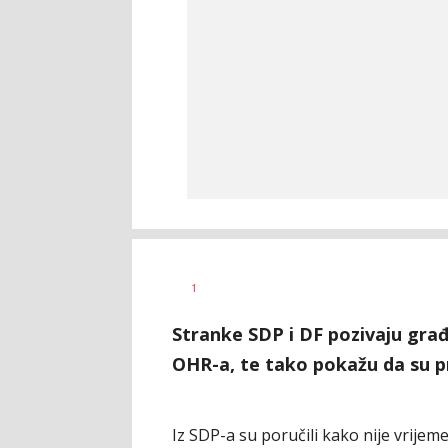
Dragana
AUTOR
1
Božić
Stranke SDP i DF pozivaju gra
OHR-a, te tako pokažu da su pr
Iz SDP-a su poručili kako nije vrijem