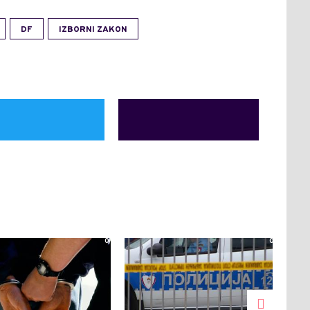
DF
IZBORNI ZAKON
0
0