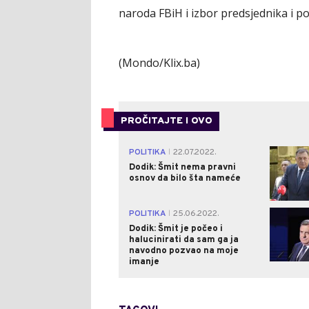
naroda FBiH i izbor predsjednika i p
(Mondo/Klix.ba)
PROČITAJTE I OVO
POLITIKA
22.07.2022.
|
Dodik: Šmit nema pravni
osnov da bilo šta nameće
POLITIKA
25.06.2022.
|
Dodik: Šmit je počeo i
halucinirati da sam ga ja
navodno pozvao na moje
imanje