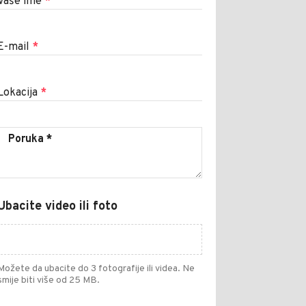
Vaše ime
*
E-mail
*
Lokacija
*
Ubacite video ili foto
Možete da ubacite do 3 fotografije ili videa. Ne
smije biti više od 25 MB.