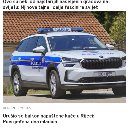
Ovo su neki od najstarijih naseljenih gradova na
svijetu: Njihova tajna i dalje fascinira svijet
0
Pre 10 h
REGION
|
Urušio se balkon napuštene kuće u Rijeci:
Povrijeđena dva mladića