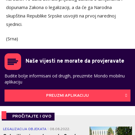
dopunama Zakona o legalizaciji, a da će ga Narodna
skupština Republike Srpske usvojiti na prvoj narednoj
sjednici.
(Srna)
Naše vijesti ne morate da provjeravate
Budite bolje informisani od drugih, preuzmite Mondo mobilnu
aplikaciju
PREUZMI APLIKACIJU
PROČITAJTE I OVO
0
LEGALIZACIJA OBJEKATA
08.08.2022.
|