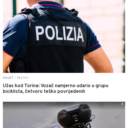
Pre 11 h
SVIJET
|
Užas kod Torina: Vozač namjerno udario u grupu
biciklista, četvoro teško povrijeđenih
0