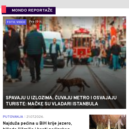
MONDO REPORTAŽE
0
Pre 19 h
FOTO, VIDEO
SPAVAJU U IZLOZIMA, ČUVAJU METRO I OSVAJAJU
TURISTE: MAČKE SU VLADARI ISTANBULA
0
PUTOVANJA
21.07.2026.
|
Najduža pećina u BiH krije jezero,