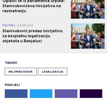
Oglasili se iz parlamenta Srpske:
Stanivukovićeva inicijativa na
razmatranju
0
POLITIKA
04.08.2022.
|
Stanivuković predao inicijativu
za besplatnu legalizaciju
objekata u Banjaluci
TAGOVI
MILORAD DODIK
LEGALIZACIJA
PODIJELI