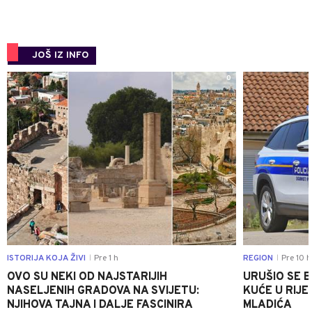
JOŠ IZ INFO
0
ISTORIJA KOJA ŽIVI
Pre 1 h
REGION
Pre 10 h
|
|
OVO SU NEKI OD NAJSTARIJIH
URUŠIO SE 
NASELJENIH GRADOVA NA SVIJETU:
KUĆE U RIJE
NJIHOVA TAJNA I DALJE FASCINIRA
MLADIĆA