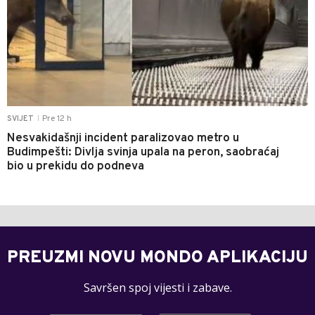
Pre 12 h
SVIJET
|
Nesvakidašnji incident paralizovao metro u
Budimpešti: Divlja svinja upala na peron, saobraćaj
bio u prekidu do podneva
PREUZMI NOVU MONDO APLIKACIJU
Savršen spoj vijesti i zabave.