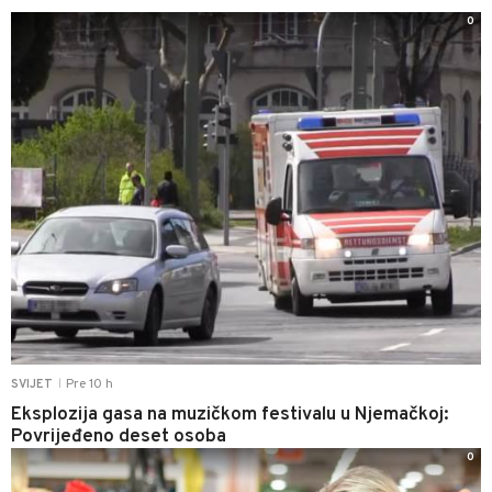
0
Pre 10 h
SVIJET
|
Eksplozija gasa na muzičkom festivalu u Njemačkoj:
Povrijeđeno deset osoba
0