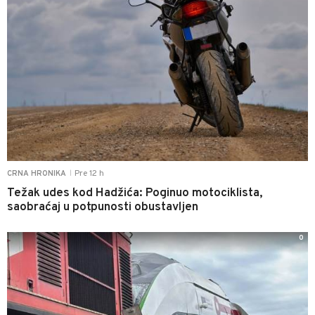
Pre 12 h
CRNA HRONIKA
|
Težak udes kod Hadžića: Poginuo motociklista,
saobraćaj u potpunosti obustavljen
0