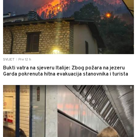
Pre 12 h
SVIJET
|
Bukti vatra na sjeveru Italije: Zbog požara na jezeru
Garda pokrenuta hitna evakuacija stanovnika i turista
0