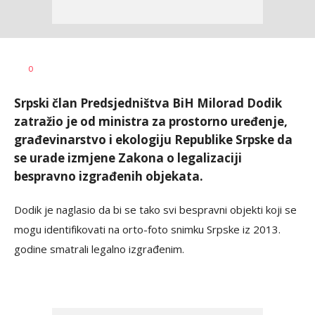
Dragana
AUTOR
0
Božić
Srpski član Predsjedništva BiH Milorad Dodik
zatražio je od ministra za prostorno uređenje,
građevinarstvo i ekologiju Republike Srpske da
se urade izmjene Zakona o legalizaciji
bespravno izgrađenih objekata.
Dodik je naglasio da bi se tako svi bespravni objekti koji se
mogu identifikovati na orto-foto snimku Srpske iz 2013.
godine smatrali legalno izgrađenim.