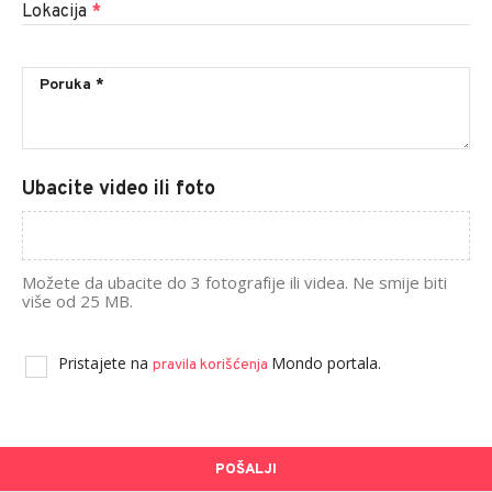
Lokacija
*
Ubacite video ili foto
Možete da ubacite do 3 fotografije ili videa. Ne smije biti
više od 25 MB.
Pristajete na
Mondo portala.
pravila korišćenja
POŠALJI