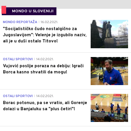
MONDO U SLOVENIJI
4
MONDO REPORTAŽA
16.02.2021.
|
"Socijalističko čudo nostalgično za
Jugoslavijom": Velenje je izgubilo naziv,
ali je u duši ostalo Titovo!
1
OSTALI SPORTOVI
14.02.2021.
|
Vujović poslije poraza na debiju: Igrači
Borca kasno shvatili da mogu!
3
OSTALI SPORTOVI
14.02.2021.
|
Borac potonuo, pa se vratio, ali Gorenje
dolazi u Banjaluku sa "plus četiri"!