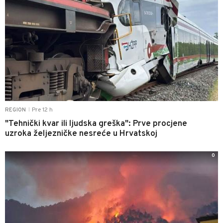
Pre 12 h
REGION
|
"Tehnički kvar ili ljudska greška": Prve procjene
uzroka željezničke nesreće u Hrvatskoj
0