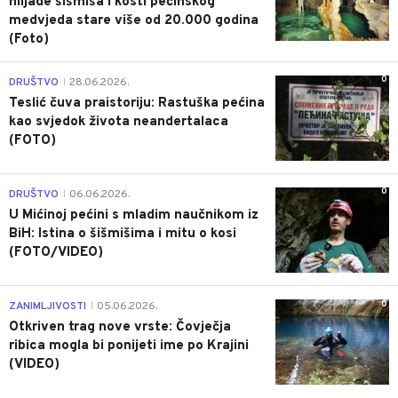
hiljade šišmiša i kosti pećinskog
medvjeda stare više od 20.000 godina
(Foto)
0
DRUŠTVO
28.06.2026.
|
Teslić čuva praistoriju: Rastuška pećina
kao svjedok života neandertalaca
(FOTO)
0
DRUŠTVO
06.06.2026.
|
U Mićinoj pećini s mladim naučnikom iz
BiH: Istina o šišmišima i mitu o kosi
(FOTO/VIDEO)
0
ZANIMLJIVOSTI
05.06.2026.
|
Otkriven trag nove vrste: Čovječja
ribica mogla bi ponijeti ime po Krajini
(VIDEO)