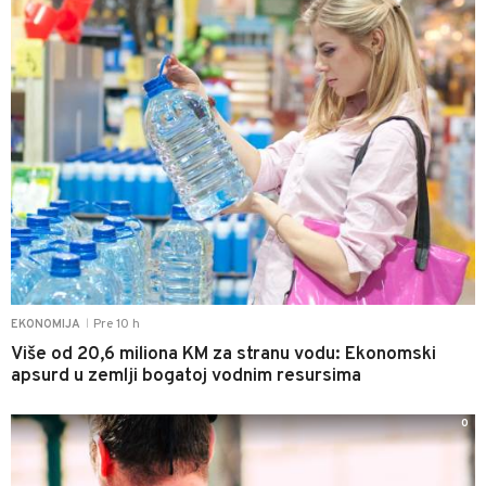
Pre 10 h
EKONOMIJA
|
Više od 20,6 miliona KM za stranu vodu: Ekonomski
apsurd u zemlji bogatoj vodnim resursima
0