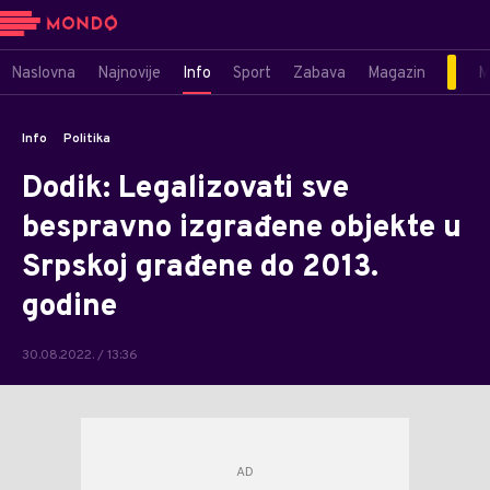
Naslovna
Najnovije
Info
Sport
Zabava
Magazin
M
Info
Politika
Dodik: Legalizovati sve
bespravno izgrađene objekte u
Srpskoj građene do 2013.
godine
30.08.2022. / 13:36