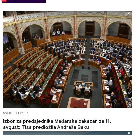
0
Pre 1 h
SVIJET
|
Izbor za predsjednika Mađarske zakazan za 11.
avgust: Tisa predložila Andraša Baku
0