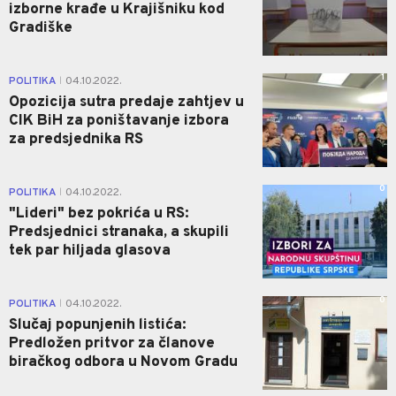
izborne krađe u Krajišniku kod
Gradiške
1
POLITIKA
04.10.2022.
|
Opozicija sutra predaje zahtjev u
CIK BiH za poništavanje izbora
za predsjednika RS
0
POLITIKA
04.10.2022.
|
"Lideri" bez pokrića u RS:
Predsjednici stranaka, a skupili
tek par hiljada glasova
0
POLITIKA
04.10.2022.
|
Slučaj popunjenih listića:
Predložen pritvor za članove
biračkog odbora u Novom Gradu