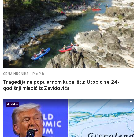
Pre 2 h
CRNA HRONIKA
|
Tragedija na popularnom kupalištu: Utopio se 24-
godišnji mladić iz Zavidovića
0
4 slika