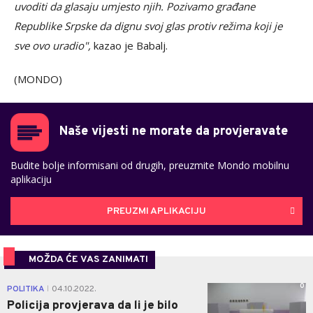
uvoditi da glasaju umjesto njih. Pozivamo građane
Republike Srpske da dignu svoj glas protiv režima koji je
sve ovo uradio",
kazao je Babalj.
(MONDO)
Naše vijesti ne morate da provjeravate
Budite bolje informisani od drugih, preuzmite Mondo mobilnu
aplikaciju
PREUZMI APLIKACIJU
MOŽDA ĆE VAS ZANIMATI
0
POLITIKA
04.10.2022.
|
Policija provjerava da li je bilo