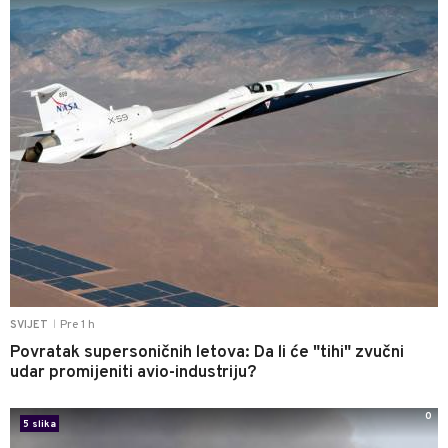
Pre 1 h
SVIJET
|
Povratak supersoničnih letova: Da li će "tihi" zvučni
udar promijeniti avio-industriju?
0
5 slika