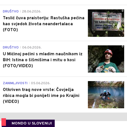
0
DRUŠTVO
28.06.2026.
|
Teslić čuva praistoriju: Rastuška pećina
kao svjedok života neandertalaca
(FOTO)
0
DRUŠTVO
06.06.2026.
|
U Mićinoj pećini s mladim naučnikom iz
BiH: Istina o šišmišima i mitu o kosi
(FOTO/VIDEO)
0
ZANIMLJIVOSTI
05.06.2026.
|
Otkriven trag nove vrste: Čovječja
ribica mogla bi ponijeti ime po Krajini
(VIDEO)
MONDO U SLOVENIJI