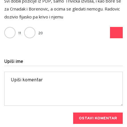
Svi dobili pozicije iz PDP, samo Trivicka izvisila, i kao bore se
za Crnadak i Borenovic, a ocima se gledati nemogu. Radovic
dozivio fijasko pa krivo i njemu
11
20
Upiši ime
OSTAVI KOMENTAR