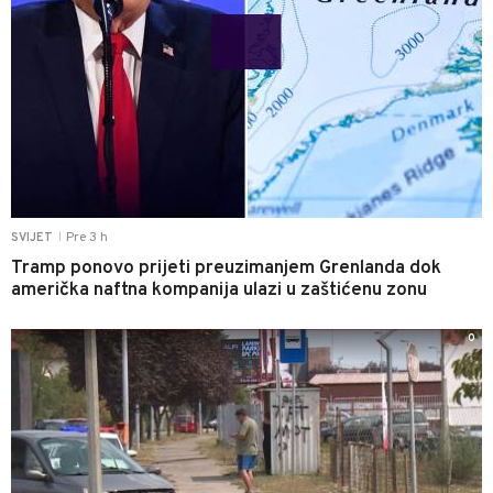
Pre 3 h
SVIJET
|
Tramp ponovo prijeti preuzimanjem Grenlanda dok
američka naftna kompanija ulazi u zaštićenu zonu
0