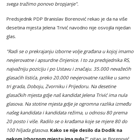
svega tražimo ponovo bropjanje".
Predsjednik PDP Branislav Borenović rekao je da na više
desetina mjesta Jelena Trivić navodno nije osvojila nijedan
glas.
"Radi se o prekrajanju izborne volje građana u kojoj imamo
nevjerovatne i apsurdne činjenice. I to za predsjednika RS,
najvažniju poziciju i po Ustavu i značaju. 35.000 nevažećih
glasaćih listića, preko 20.000 nevjerovatne razlike u samo
tri grada, Doboju, Zvorniku i Prijedoru. Na desetine
glasačkih mjesta gdje naš kandidat Jelena Trivić ima nula
glasova. Na stotine mjesta gdje je ogromna razlika između
našeg kandidata i kandidata režima, u odnosu 80 prema
20 posto i više. Radilo se o krađama koje se mjere 80 do
100 hiljada glasova.
Kako se nije desilo da Dodik na
nekom izbornom mjestu ima nulu
?",
pitao je Borenović.