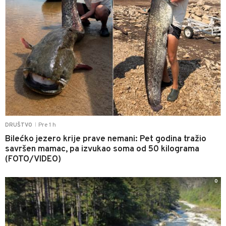
Pre 1 h
DRUŠTVO
|
Bilećko jezero krije prave nemani: Pet godina tražio
savršen mamac, pa izvukao soma od 50 kilograma
(FOTO/VIDEO)
0