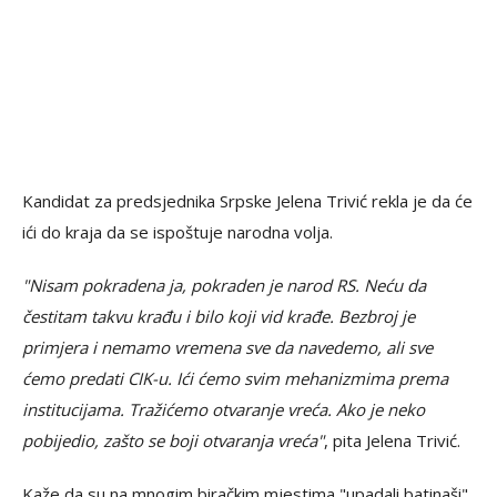
Kandidat za predsjednika Srpske Jelena Trivić rekla je da će
ići do kraja da se ispoštuje narodna volja.
"Nisam pokradena ja, pokraden je narod RS. Neću da
čestitam takvu krađu i bilo koji vid krađe. Bezbroj je
primjera i nemamo vremena sve da navedemo, ali sve
ćemo predati CIK-u. Ići ćemo svim mehanizmima prema
institucijama. Tražićemo otvaranje vreća. Ako je neko
pobijedio, zašto se boji otvaranja vreća"
, pita Jelena Trivić.
Kaže da su na mnogim biračkim mjestima "upadali batinaši"