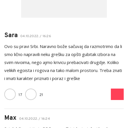
Sara
04.10.2022. / 16:26
Ovo su pravi Srbi. Naravno bože sačuvaj da razmotrimo da li
smo lično napravili neku grešku za opšti gubitak izbora na
svim nivoima, nego ajmo krivicu prebacivati drugdje. Koliko
velikih egoista i rogova na tako malom prostoru. Treba znati
i imati karakter priznati i poraz i greške
17
21
Max
04.10.2022. / 16:24