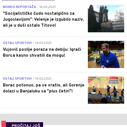
4
MONDO REPORTAŽA
16.02.2021.
|
"Socijalističko čudo nostalgično za
Jugoslavijom": Velenje je izgubilo naziv,
ali je u duši ostalo Titovo!
1
OSTALI SPORTOVI
14.02.2021.
|
Vujović poslije poraza na debiju: Igrači
Borca kasno shvatili da mogu!
3
OSTALI SPORTOVI
14.02.2021.
|
Borac potonuo, pa se vratio, ali Gorenje
dolazi u Banjaluku sa "plus četiri"!
PROČITAJ JOŠ