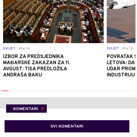
SVIJET
Pre 1 h
SVIJET
Pre 1 h
|
|
IZBOR ZA PREDSJEDNIKA
POVRATAK S
MAĐARSKE ZAKAZAN ZA 11.
LETOVA: DA L
AVGUST: TISA PREDLOŽILA
UDAR PROMIJ
ANDRAŠA BAKU
INDUSTRIJU
KOMENTARI
5
SVI KOMENTARI