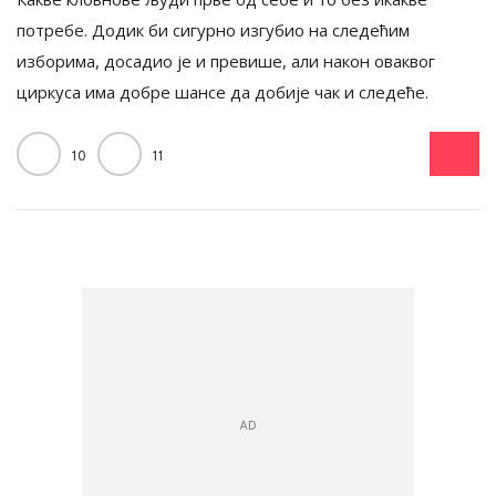
потребе. Додик би сигурно изгубио на следећим
изборима, досадио је и превише, али након оваквог
циркуса има добре шансе да добије чак и следеће.
10
11