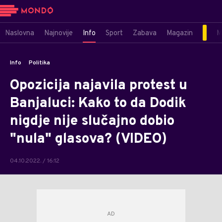
Naslovna
Najnovije
Info
Sport
Zabava
Magazin
M
Info
Politika
Opozicija najavila protest u
Banjaluci: Kako to da Dodik
nigdje nije slučajno dobio
"nula" glasova? (VIDEO)
04.10.2022. / 16:12