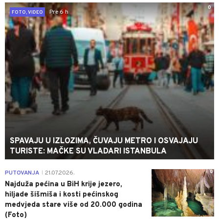
0
Pre 6 h
FOTO, VIDEO
SPAVAJU U IZLOZIMA, ČUVAJU METRO I OSVAJAJU
TURISTE: MAČKE SU VLADARI ISTANBULA
0
PUTOVANJA
21.07.2026.
|
Najduža pećina u BiH krije jezero,
hiljade šišmiša i kosti pećinskog
medvjeda stare više od 20.000 godina
(Foto)