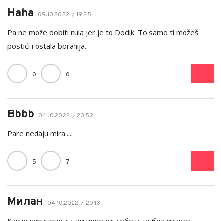
Haha
09.10.2022. / 19:25
Pa ne može dobiti nula jer je to Dodik. To samo ti možeš
postići i ostala boranija.
0
0
Bbbb
04.10.2022. / 20:52
Pare nedaju mira.....
5
7
Милан
04.10.2022. / 20:13
Какве кловнове људи прве од себе и то без икакве