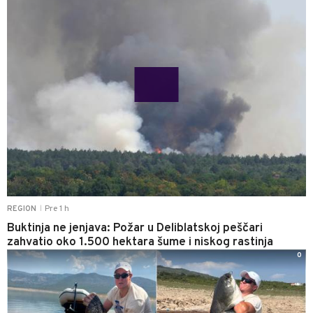
Pre 1 h
REGION
|
Buktinja ne jenjava: Požar u Deliblatskoj peščari
zahvatio oko 1.500 hektara šume i niskog rastinja
0