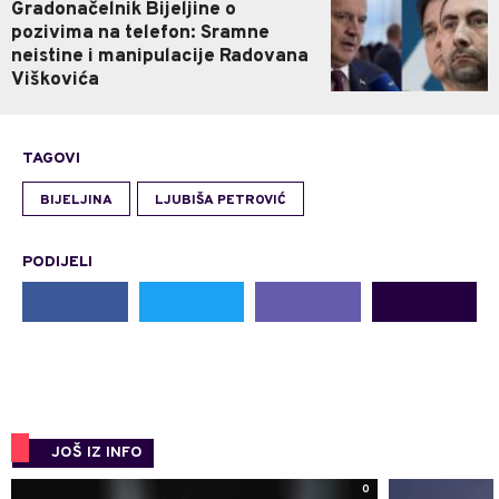
Gradonačelnik Bijeljine o
pozivima na telefon: Sramne
neistine i manipulacije Radovana
Viškovića
TAGOVI
BIJELJINA
LJUBIŠA PETROVIĆ
PODIJELI
JOŠ IZ INFO
0