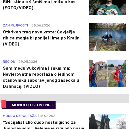
BiH: Istina o šišmišima i mitu o kosi
(FOTO/VIDEO)
0
ZANIMLJIVOSTI
05.06.2026.
|
Otkriven trag nove vrste: Čovječja
ribica mogla bi ponijeti ime po Krajini
(VIDEO)
0
REGION
29.05.2026.
|
Sam među vukovima i šakalima:
Nevjerovatna reportaža o jedinom
stanovniku zaboravljenog zaseoka u
Dalmaciji (VIDEO)
MONDO U SLOVENIJI
4
MONDO REPORTAŽA
16.02.2021.
|
"Socijalističko čudo nostalgično za
Jugoslavijom": Velenje je izgubilo naziv,