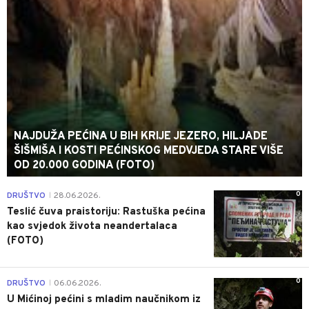
NAJDUŽA PEĆINA U BIH KRIJE JEZERO, HILJADE
ŠIŠMIŠA I KOSTI PEĆINSKOG MEDVJEDA STARE VIŠE
OD 20.000 GODINA (FOTO)
0
DRUŠTVO
28.06.2026.
|
Teslić čuva praistoriju: Rastuška pećina
kao svjedok života neandertalaca
(FOTO)
0
DRUŠTVO
06.06.2026.
|
U Mićinoj pećini s mladim naučnikom iz