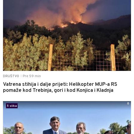
Pre 59 min
DRUŠTVO
|
Vatrena stihija i dalje prijeti: Helikopter MUP-a RS
pomaže kod Trebinja, gori i kod Konjica i Kladnja
0
5 slika