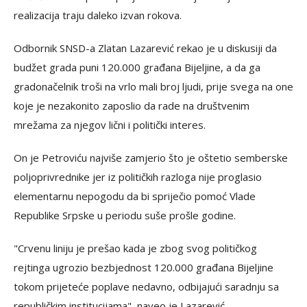
realizacija traju daleko izvan rokova.
Odbornik SNSD-a Zlatan Lazarević rekao je u diskusiji da
budžet grada puni 120.000 građana Bijeljine, a da ga
gradonačelnik troši na vrlo mali broj ljudi, prije svega na one
koje je nezakonito zaposlio da rade na društvenim
mrežama za njegov lični i politički interes.
On je Petroviću najviše zamjerio što je oštetio semberske
poljoprivrednike jer iz političkih razloga nije proglasio
elementarnu nepogodu da bi spriječio pomoć Vlade
Republike Srpske u periodu suše prošle godine.
"Crvenu liniju je prešao kada je zbog svog političkog
rejtinga ugrozio bezbjednost 120.000 građana Bijeljine
tokom prijeteće poplave nedavno, odbijajući saradnju sa
republičkim institucijama", naveo je Lazarević.