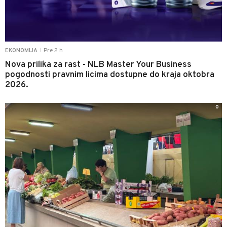
Pre 2 h
EKONOMIJA
|
Nova prilika za rast - NLB Master Your Business
pogodnosti pravnim licima dostupne do kraja oktobra
2026.
0