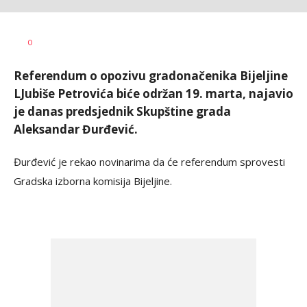
Dušan
AUTOR
0
Volaš
Referendum o opozivu gradonačenika Bijeljine
LJubiše Petrovića biće održan 19. marta, najavio
je danas predsjednik Skupštine grada
Aleksandar Đurđević.
Đurđević je rekao novinarima da će referendum sprovesti
Gradska izborna komisija Bijeljine.