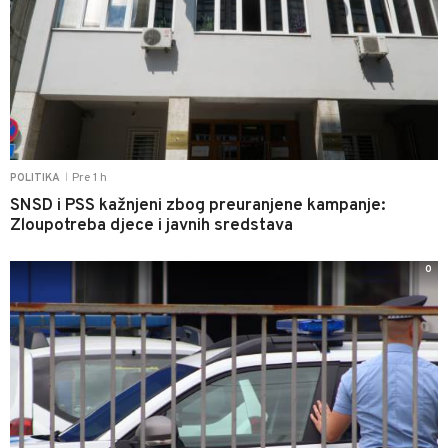
Pre 1 h
POLITIKA
|
SNSD i PSS kažnjeni zbog preuranjene kampanje:
Zloupotreba djece i javnih sredstava
0