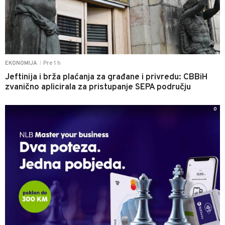
Pre 1 h
EKONOMIJA
|
Jeftinija i brža plaćanja za građane i privredu: CBBiH
zvanično aplicirala za pristupanje SEPA području
0