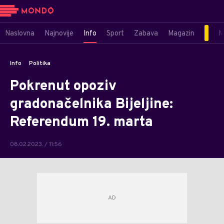
Naslovna
Najnovije
Info
Sport
Zabava
Magazin
M
Info
Politika
Pokrenut opoziv
gradonačelnika Bijeljine:
Referendum 19. marta
08.02.2023. / 11:56