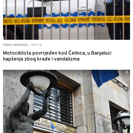
Pre 1 h
CRNA HRONIKA
|
Motociklista povrijeđen kod Čelinca, u Banjaluci
hapšenja zbog krađe i vandalizma
0