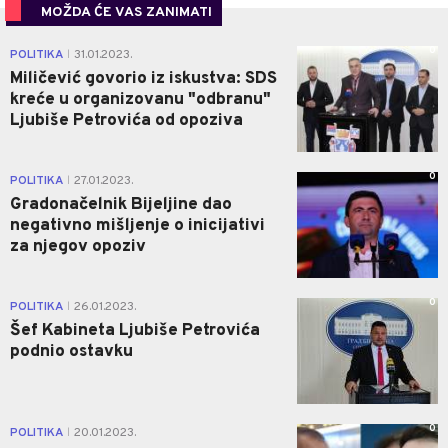
MOŽDA ĆE VAS ZANIMATI
0
POLITIKA
31.01.2023.
|
Miličević govorio iz iskustva: SDS
kreće u organizovanu "odbranu"
Ljubiše Petrovića od opoziva
0
POLITIKA
27.01.2023.
|
Gradonačelnik Bijeljine dao
negativno mišljenje o inicijativi
za njegov opoziv
0
POLITIKA
26.01.2023.
|
Šef Kabineta Ljubiše Petrovića
podnio ostavku
0
POLITIKA
20.01.2023.
|