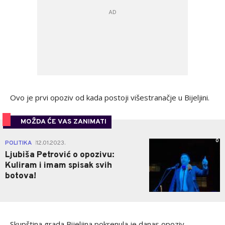
Ovo je prvi opoziv od kada postoji višestranačje u Bijeljini.
MOŽDA ĆE VAS ZANIMATI
0
POLITIKA
12.01.2023.
|
Ljubiša Petrović o opozivu:
Kuliram i imam spisak svih
botova!
Skupština grada Bijeljina pokrenula je danas opoziv