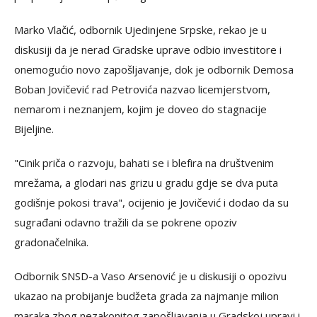
Marko Vlačić, odbornik Ujedinjene Srpske, rekao je u
diskusiji da je nerad Gradske uprave odbio investitore i
onemogućio novo zapošljavanje, dok je odbornik Demosa
Boban Jovičević rad Petrovića nazvao licemjerstvom,
nemarom i neznanjem, kojim je doveo do stagnacije
Bijeljine.
"Cinik priča o razvoju, bahati se i blefira na društvenim
mrežama, a glodari nas grizu u gradu gdje se dva puta
godišnje pokosi trava", ocijenio je Jovičević i dodao da su
sugrađani odavno tražili da se pokrene opoziv
gradonačelnika.
Odbornik SNSD-a Vaso Arsenović je u diskusiji o opozivu
ukazao na probijanje budžeta grada za najmanje milion
maraka zbog nezakonitog zapošljavanja u Gradskoj upravi i