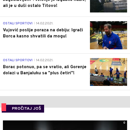
ali je u duši ostalo Titovo!
1
OSTALI SPORTOVI
14.02.2021.
|
Vujović poslije poraza na debiju: Igrači
Borca kasno shvatili da mogu!
3
OSTALI SPORTOVI
14.02.2021.
|
Borac potonuo, pa se vratio, ali Gorenje
dolazi u Banjaluku sa "plus četiri"!
PROČITAJ JOŠ
0