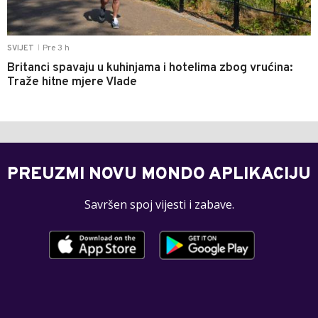
Pre 3 h
SVIJET
|
Britanci spavaju u kuhinjama i hotelima zbog vrućina:
Traže hitne mjere Vlade
PREUZMI NOVU MONDO APLIKACIJU
Savršen spoj vijesti i zabave.