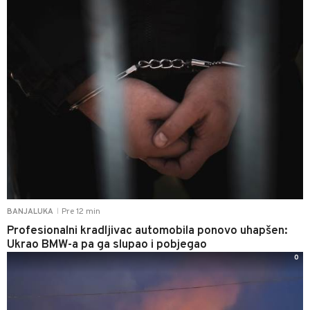
Pre 12 min
BANJALUKA
|
Profesionalni kradljivac automobila ponovo uhapšen:
Ukrao BMW-a pa ga slupao i pobjegao
0