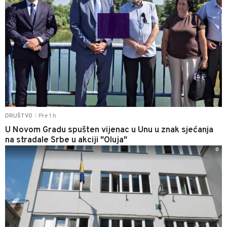
Pre 1 h
DRUŠTVO
|
U Novom Gradu spušten vijenac u Unu u znak sjećanja
na stradale Srbe u akciji "Oluja"
0