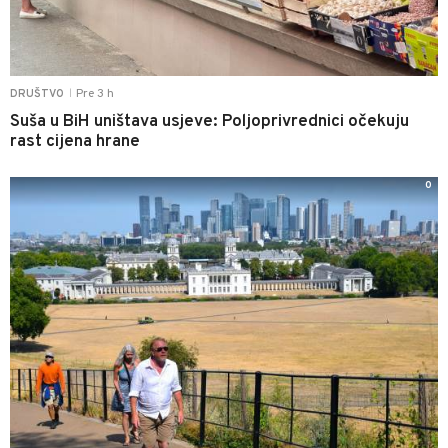
Pre 3 h
DRUŠTVO
|
Suša u BiH uništava usjeve: Poljoprivrednici očekuju
rast cijena hrane
0