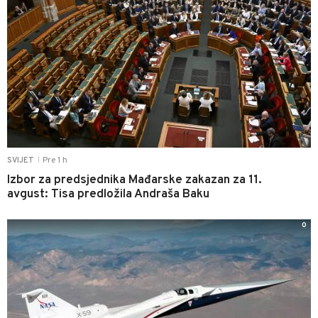
Pre 1 h
SVIJET
|
Izbor za predsjednika Mađarske zakazan za 11.
avgust: Tisa predložila Andraša Baku
0