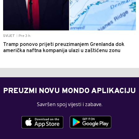
Pre 3 h
SVIJET
|
Tramp ponovo prijeti preuzimanjem Grenlanda dok
američka naftna kompanija ulazi u zaštićenu zonu
PREUZMI NOVU MONDO APLIKACIJU
Savršen spoj vijesti i zabave.