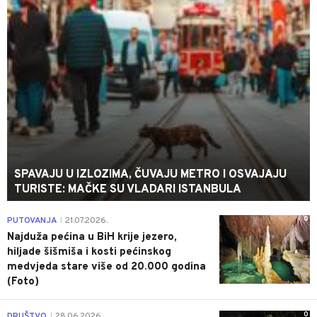
SPAVAJU U IZLOZIMA, ČUVAJU METRO I OSVAJAJU
TURISTE: MAČKE SU VLADARI ISTANBULA
0
PUTOVANJA
21.07.2026.
|
Najduža pećina u BiH krije jezero,
hiljade šišmiša i kosti pećinskog
medvjeda stare više od 20.000 godina
(Foto)
0
DRUŠTVO
28.06.2026.
|