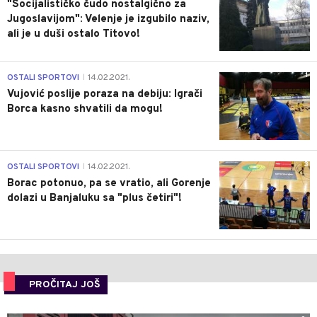
"Socijalističko čudo nostalgično za
Jugoslavijom": Velenje je izgubilo naziv,
ali je u duši ostalo Titovo!
1
OSTALI SPORTOVI
14.02.2021.
|
Vujović poslije poraza na debiju: Igrači
Borca kasno shvatili da mogu!
3
OSTALI SPORTOVI
14.02.2021.
|
Borac potonuo, pa se vratio, ali Gorenje
dolazi u Banjaluku sa "plus četiri"!
PROČITAJ JOŠ