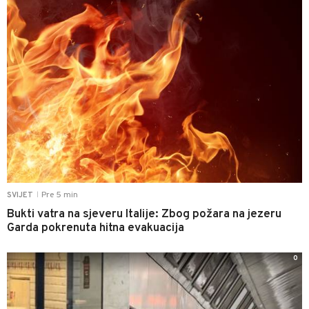
Pre 5 min
SVIJET
|
Bukti vatra na sjeveru Italije: Zbog požara na jezeru
Garda pokrenuta hitna evakuacija
0