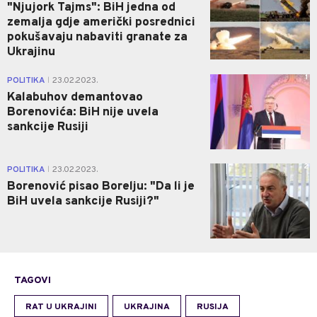
"Njujork Tajms": BiH jedna od
zemalja gdje američki posrednici
pokušavaju nabaviti granate za
Ukrajinu
1
POLITIKA
23.02.2023.
|
Kalabuhov demantovao
Borenovića: BiH nije uvela
sankcije Rusiji
2
POLITIKA
23.02.2023.
|
Borenović pisao Borelju: "Da li je
BiH uvela sankcije Rusiji?"
TAGOVI
RAT U UKRAJINI
UKRAJINA
RUSIJA