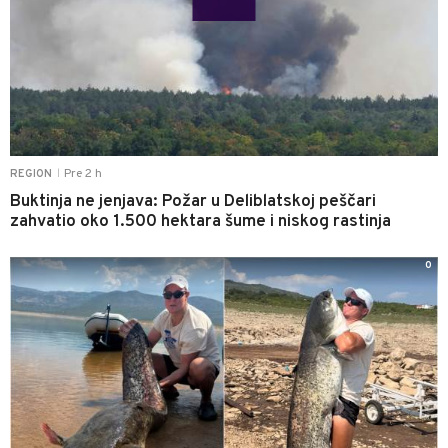
Pre 2 h
REGION
|
Buktinja ne jenjava: Požar u Deliblatskoj peščari
zahvatio oko 1.500 hektara šume i niskog rastinja
0