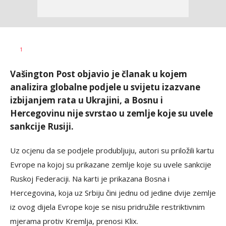
Željko
AUTOR
1
Svitlica
Vašington Post objavio je članak u kojem
analizira globalne podjele u svijetu izazvane
izbijanjem rata u Ukrajini, a Bosnu i
Hercegovinu nije svrstao u zemlje koje su uvele
sankcije Rusiji.
Uz ocjenu da se podjele produbljuju, autori su priložili kartu
Evrope na kojoj su prikazane zemlje koje su uvele sankcije
Ruskoj Federaciji. Na karti je prikazana Bosna i
Hercegovina, koja uz Srbiju čini jednu od jedine dvije zemlje
iz ovog dijela Evrope koje se nisu pridružile restriktivnim
mjerama protiv Kremlja, prenosi Klix.