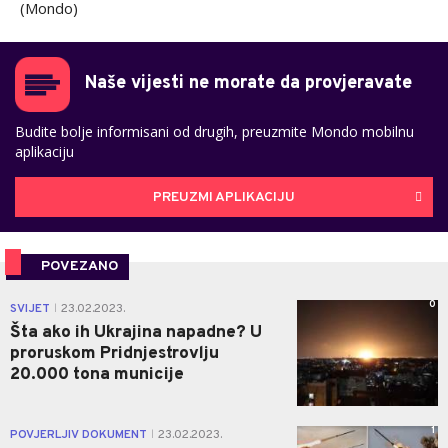
(Mondo)
Naše vijesti ne morate da provjeravate
Budite bolje informisani od drugih, preuzmite Mondo mobilnu
aplikaciju
PREUZMI APLIKACIJU
POVEZANO
0
SVIJET
23.02.2023.
|
Šta ako ih Ukrajina napadne? U
proruskom Pridnjestrovlju
20.000 tona municije
1
POVJERLJIV DOKUMENT
23.02.2023.
|