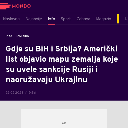
Naslovna
Najnovije
Info
Sport
Zabava
Magazin
M
Info
Politika
Gdje su BiH i Srbija? Američki
list objavio mapu zemalja koje
su uvele sankcije Rusiji i
naoružavaju Ukrajinu
23.02.2023. / 19:56