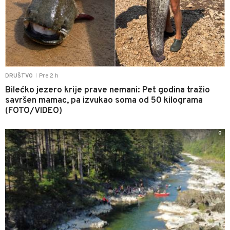
Pre 2 h
DRUŠTVO
|
Bilećko jezero krije prave nemani: Pet godina tražio
savršen mamac, pa izvukao soma od 50 kilograma
(FOTO/VIDEO)
0