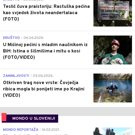
Teslić čuva praistoriju: Rastuška pećina
kao svjedok života neandertalaca
(FOTO)
0
DRUŠTVO
06.06.2026.
|
U Mićinoj pećini s mladim naučnikom iz
BiH: Istina o šišmišima i mitu o kosi
(FOTO/VIDEO)
0
ZANIMLJIVOSTI
05.06.2026.
|
Otkriven trag nove vrste: Čovječja
ribica mogla bi ponijeti ime po Krajini
(VIDEO)
MONDO U SLOVENIJI
4
MONDO REPORTAŽA
16.02.2021.
|