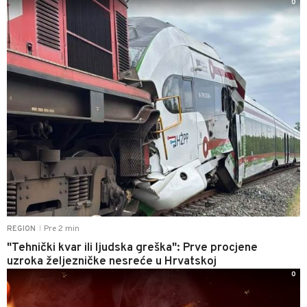
0
Pre 2 min
REGION
|
"Tehnički kvar ili ljudska greška": Prve procjene
uzroka željezničke nesreće u Hrvatskoj
0