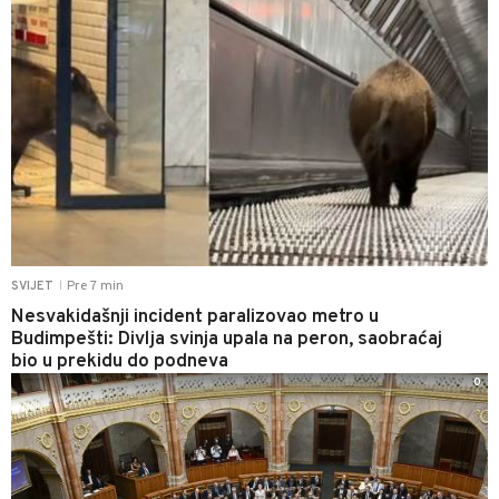
Pre 7 min
SVIJET
|
Nesvakidašnji incident paralizovao metro u
Budimpešti: Divlja svinja upala na peron, saobraćaj
bio u prekidu do podneva
0