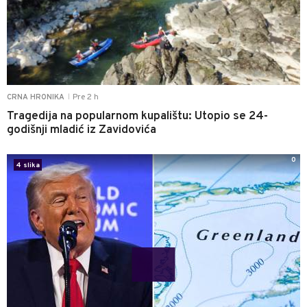
Pre 2 h
CRNA HRONIKA
|
Tragedija na popularnom kupalištu: Utopio se 24-
godišnji mladić iz Zavidovića
0
4 slika