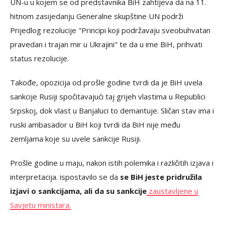
UN-u u kojem se od predstavnika BiH zahtijeva da na 11.
hitnom zasijedanju Generalne skupštine UN podrži
Prijedlog rezolucije "Principi koji podržavaju sveobuhvatan
pravedan i trajan mir u Ukrajini" te da u ime BiH, prihvati
status rezolucije.
Takođe, opozicija od prošle godine tvrdi da je BiH uvela
sankcije Rusiji spočitavajući taj grijeh vlastima u Republici
Srpskoj, dok vlast u Banjaluci to demantuje. Sličan stav ima i
ruski ambasador u BiH koji tvrdi da BiH nije među
zemljama koje su uvele sankcije Rusiji.
Prošle godine u maju, nakon istih polemika i različitih izjava i
interpretacija. ispostavilo se da
se BiH jeste pridružila
izjavi o sankcijama, ali da su sankcije
zaustavljene u
Savjetu ministara.