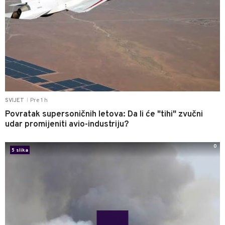
Pre 1 h
SVIJET
|
Povratak supersoničnih letova: Da li će "tihi" zvučni
udar promijeniti avio-industriju?
0
5 slika