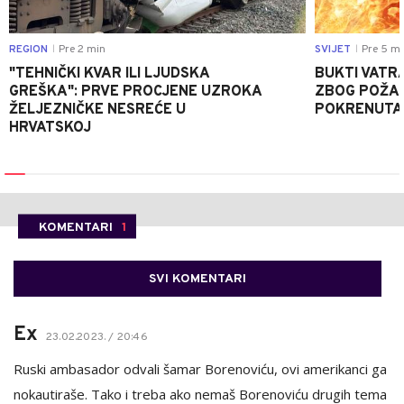
REGION
Pre 2 min
SVIJET
Pre 5 mi
|
|
"TEHNIČKI KVAR ILI LJUDSKA
BUKTI VATRA
GREŠKA": PRVE PROCJENE UZROKA
ZBOG POŽAR
ŽELJEZNIČKE NESREĆE U
POKRENUTA 
HRVATSKOJ
KOMENTARI
1
SVI KOMENTARI
Ex
23.02.2023. / 20:46
Ruski ambasador odvali šamar Borenoviću, ovi amerikanci ga
nokautiraše. Tako i treba ako nemaš Borenoviću drugih tema