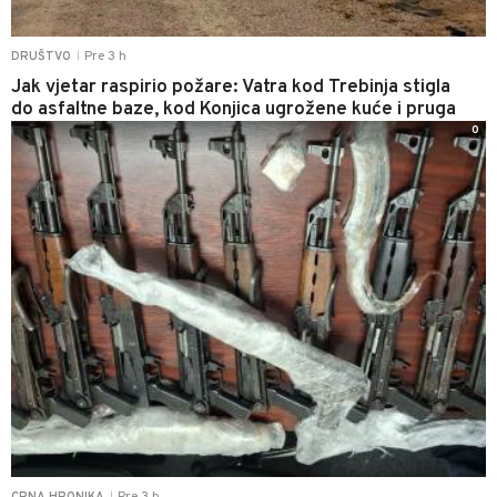
Pre 3 h
DRUŠTVO
|
Jak vjetar raspirio požare: Vatra kod Trebinja stigla
do asfaltne baze, kod Konjica ugrožene kuće i pruga
0
|