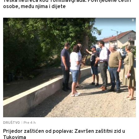
Teška nesreća kod Tomislavgrada: Povrijeđene četiri
osobe, među njima i dijete
0
Pre 4 h
DRUŠTVO
|
Prijedor zaštićen od poplava: Završen zaštitni zid u
Tukovima