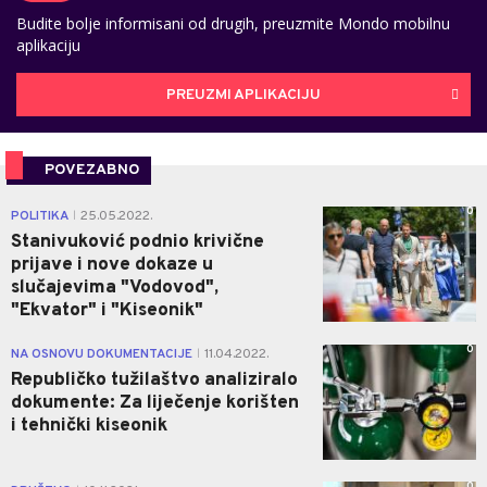
Budite bolje informisani od drugih, preuzmite Mondo mobilnu
aplikaciju
PREUZMI APLIKACIJU
POVEZABNO
0
POLITIKA
25.05.2022.
|
Stanivuković podnio krivične
prijave i nove dokaze u
slučajevima "Vodovod",
"Ekvator" i "Kiseonik"
0
NA OSNOVU DOKUMENTACIJE
11.04.2022.
|
Republičko tužilaštvo analiziralo
dokumente: Za liječenje korišten
i tehnički kiseonik
0