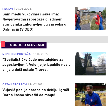
0
REGION
29.05.2026.
|
Sam među vukovima i šakalima:
Nevjerovatna reportaža o jedinom
stanovniku zaboravljenog zaseoka u
Dalmaciji (VIDEO)
MONDO U SLOVENIJI
4
MONDO REPORTAŽA
16.02.2021.
|
"Socijalističko čudo nostalgično za
Jugoslavijom": Velenje je izgubilo naziv,
ali je u duši ostalo Titovo!
1
OSTALI SPORTOVI
14.02.2021.
|
Vujović poslije poraza na debiju: Igrači
Borca kasno shvatili da mogu!