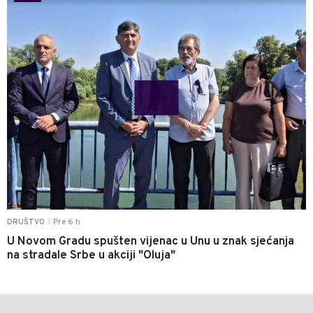
Pre 6 h
DRUŠTVO
|
U Novom Gradu spušten vijenac u Unu u znak sjećanja
na stradale Srbe u akciji "Oluja"