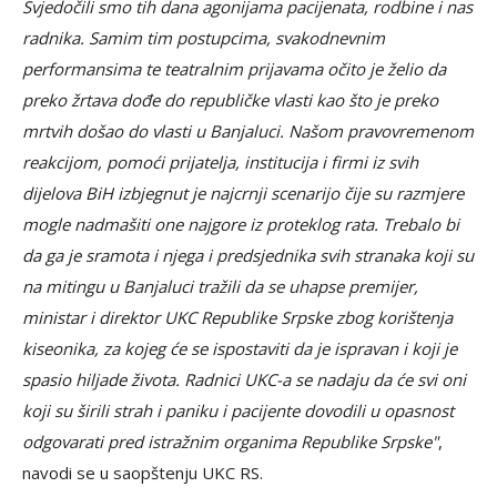
Svjedočili smo tih dana agonijama pacijenata, rodbine i nas
radnika. Samim tim postupcima, svakodnevnim
performansima te teatralnim prijavama očito je želio da
preko žrtava dođe do republičke vlasti kao što je preko
mrtvih došao do vlasti u Banjaluci. Našom pravovremenom
reakcijom, pomoći prijatelja, institucija i firmi iz svih
dijelova BiH izbjegnut je najcrnji scenarijo čije su razmjere
mogle nadmašiti one najgore iz proteklog rata. Trebalo bi
da ga je sramota i njega i predsjednika svih stranaka koji su
na mitingu u Banjaluci tražili da se uhapse premijer,
ministar i direktor UKC Republike Srpske zbog korištenja
kiseonika, za kojeg će se ispostaviti da je ispravan i koji je
spasio hiljade života. Radnici UKC-a se nadaju da će svi oni
koji su širili strah i paniku i pacijente dovodili u opasnost
odgovarati pred istražnim organima Republike Srpske"
,
navodi se u saopštenju UKC RS.