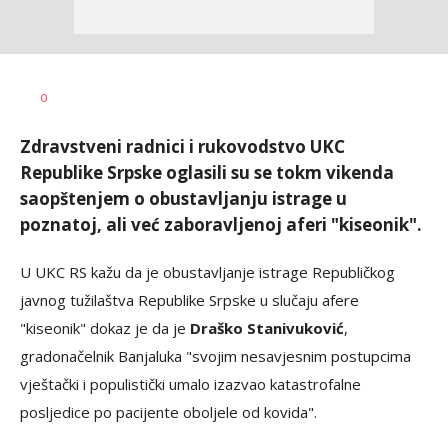
Željko
AUTOR
0
Svitlica
Zdravstveni radnici i rukovodstvo UKC
Republike Srpske oglasili su se tokm vikenda
saopštenjem o obustavljanju istrage u
poznatoj, ali već zaboravljenoj aferi "kiseonik".
U UKC RS kažu da je obustavljanje istrage Republičkog
javnog tužilaštva Republike Srpske u slučaju afere
"kiseonik" dokaz je da je
Draško Stanivuković
,
gradonačelnik Banjaluka "svojim nesavjesnim postupcima
vještački i populistički umalo izazvao katastrofalne
posljedice po pacijente oboljele od kovida".