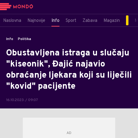
Naslovna
Najnovije
Info
Sport
Zabava
Magazin
M
Info
Politika
Obustavljena istraga u slučaju
"kiseonik", Đajić najavio
obraćanje ljekara koji su liječili
"kovid" pacijente
16.10.2023. / 09:07