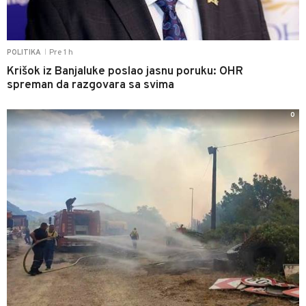
Pre 1 h
POLITIKA
|
Krišok iz Banjaluke poslao jasnu poruku: OHR
spreman da razgovara sa svima
0