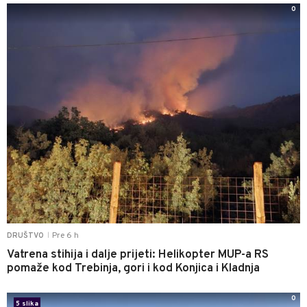
0
Pre 6 h
DRUŠTVO
|
Vatrena stihija i dalje prijeti: Helikopter MUP-a RS
pomaže kod Trebinja, gori i kod Konjica i Kladnja
0
5 slika