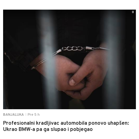
0
Pre 5 h
BANJALUKA
|
Profesionalni kradljivac automobila ponovo uhapšen:
Ukrao BMW-a pa ga slupao i pobjegao