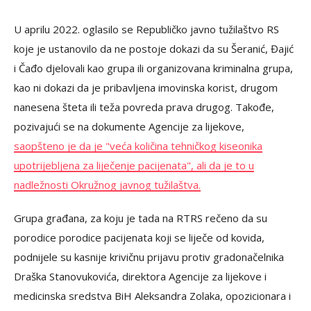
U aprilu 2022. oglasilo se Republičko javno tužilaštvo RS
koje je ustanovilo da ne postoje dokazi da su Šeranić, Đajić
i Čađo djelovali kao grupa ili organizovana kriminalna grupa,
kao ni dokazi da je pribavljena imovinska korist, drugom
nanesena šteta ili teža povreda prava drugog. Takođe,
pozivajući se na dokumente Agencije za lijekove,
saopšteno je da je "veća količina tehničkog kiseonika
upotrijebljena za liječenje pacijenata", ali da je to u
nadležnosti Okružnog javnog tužilaštva.
Grupa građana, za koju je tada na RTRS rečeno da su
porodice porodice pacijenata koji se liječe od kovida,
podnijele su kasnije krivičnu prijavu protiv gradonačelnika
Draška Stanovukovića, direktora Agencije za lijekove i
medicinska sredstva BiH Aleksandra Zolaka, opozicionara i