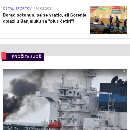
3
OSTALI SPORTOVI
14.02.2021.
|
Borac potonuo, pa se vratio, ali Gorenje
dolazi u Banjaluku sa "plus četiri"!
PROČITAJ JOŠ
0