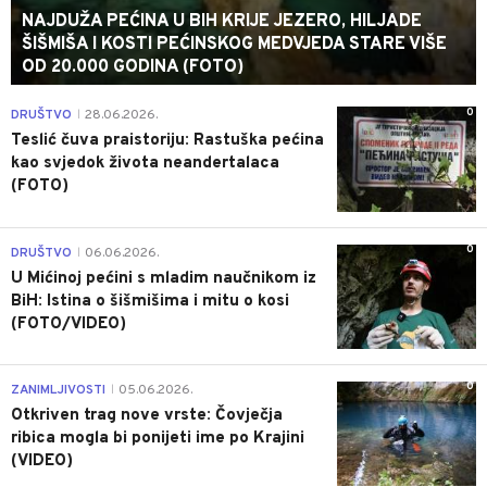
NAJDUŽA PEĆINA U BIH KRIJE JEZERO, HILJADE
ŠIŠMIŠA I KOSTI PEĆINSKOG MEDVJEDA STARE VIŠE
OD 20.000 GODINA (FOTO)
0
DRUŠTVO
28.06.2026.
|
Teslić čuva praistoriju: Rastuška pećina
kao svjedok života neandertalaca
(FOTO)
0
DRUŠTVO
06.06.2026.
|
U Mićinoj pećini s mladim naučnikom iz
BiH: Istina o šišmišima i mitu o kosi
(FOTO/VIDEO)
0
ZANIMLJIVOSTI
05.06.2026.
|
Otkriven trag nove vrste: Čovječja
ribica mogla bi ponijeti ime po Krajini
(VIDEO)