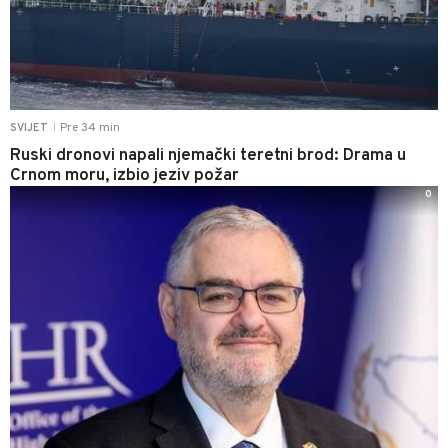
Pre 34 min
SVIJET
|
Ruski dronovi napali njemački teretni brod: Drama u
Crnom moru, izbio jeziv požar
0