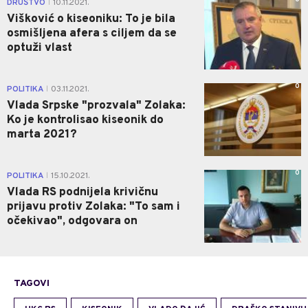
DRUŠTVO
10.11.2021.
|
Višković o kiseoniku: To je bila
osmišljena afera s ciljem da se
optuži vlast
0
POLITIKA
03.11.2021.
|
Vlada Srpske "prozvala" Zolaka:
Ko je kontrolisao kiseonik do
marta 2021?
0
POLITIKA
15.10.2021.
|
Vlada RS podnijela krivičnu
prijavu protiv Zolaka: "To sam i
očekivao", odgovara on
TAGOVI