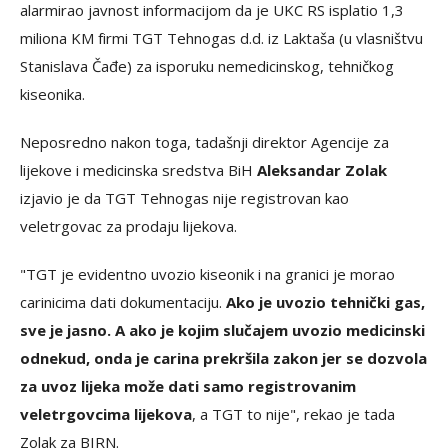
alarmirao javnost informacijom da je UKC RS isplatio 1,3
miliona KM firmi TGT Tehnogas d.d. iz Laktaša (u vlasništvu
Stanislava Čađe) za isporuku nemedicinskog, tehničkog
kiseonika.
Neposredno nakon toga, tadašnji direktor Agencije za
lijekove i medicinska sredstva BiH
Aleksandar Zolak
izjavio je da TGT Tehnogas nije registrovan kao
veletrgovac za prodaju lijekova.
"TGT je evidentno uvozio kiseonik i na granici je morao
carinicima dati dokumentaciju.
Ako je uvozio tehnički gas,
sve je jasno. A ako je kojim slučajem uvozio medicinski
odnekud, onda je carina prekršila zakon jer se dozvola
za uvoz lijeka može dati samo registrovanim
veletrgovcima lijekova
, a TGT to nije", rekao je tada
Zolak za BIRN.