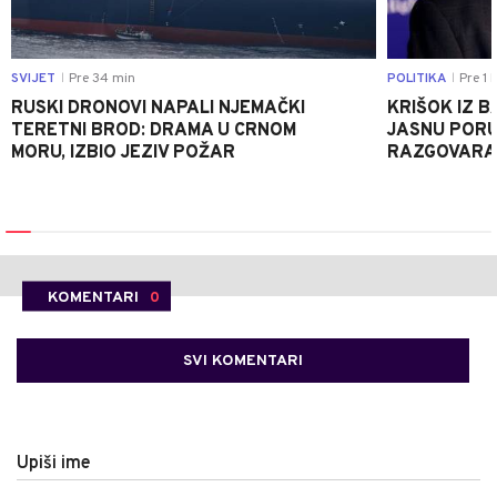
SVIJET
Pre 34 min
POLITIKA
Pre 1 
|
|
RUSKI DRONOVI NAPALI NJEMAČKI
KRIŠOK IZ 
TERETNI BROD: DRAMA U CRNOM
JASNU PORU
MORU, IZBIO JEZIV POŽAR
RAZGOVARA 
KOMENTARI
0
SVI KOMENTARI
Upiši ime