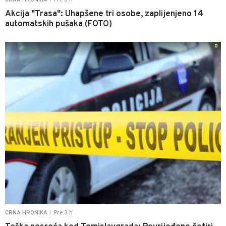
Pre 3 h
CRNA HRONIKA
Akcija "Trasa": Uhapšene tri osobe, zaplijenjeno 14
automatskih pušaka (FOTO)
0
Pre 3 h
CRNA HRONIKA
|