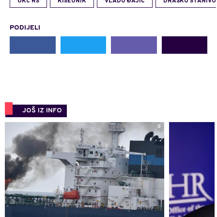
UKC RS
KISEONIK
VLADO ĐAJIĆ
DRAŠKO STANIVU
PODIJELI
JOŠ IZ INFO
0