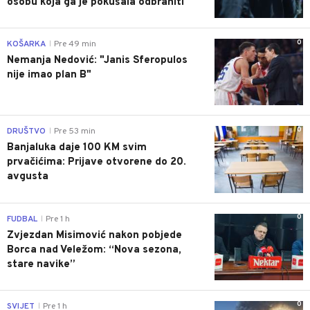
osobu koja ga je pokušala odbraniti
0
KOŠARKA
Pre 49 min
|
Nemanja Nedović: "Janis Sferopulos
nije imao plan B"
0
DRUŠTVO
Pre 53 min
|
Banjaluka daje 100 KM svim
prvačićima: Prijave otvorene do 20.
avgusta
0
FUDBAL
Pre 1 h
|
Zvjezdan Misimović nakon pobjede
Borca nad Veležom: “Nova sezona,
stare navike”
0
SVIJET
Pre 1 h
|