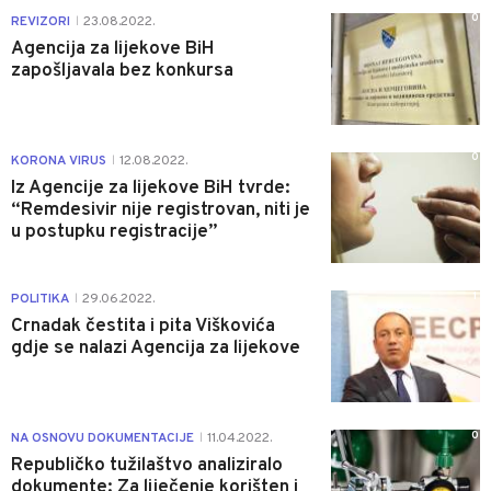
0
REVIZORI
23.08.2022.
|
Agencija za lijekove BiH
zapošljavala bez konkursa
0
KORONA VIRUS
12.08.2022.
|
Iz Agencije za lijekove BiH tvrde:
“Remdesivir nije registrovan, niti je
u postupku registracije”
1
POLITIKA
29.06.2022.
|
Crnadak čestita i pita Viškovića
gdje se nalazi Agencija za lijekove
0
NA OSNOVU DOKUMENTACIJE
11.04.2022.
|
Republičko tužilaštvo analiziralo
dokumente: Za liječenje korišten i