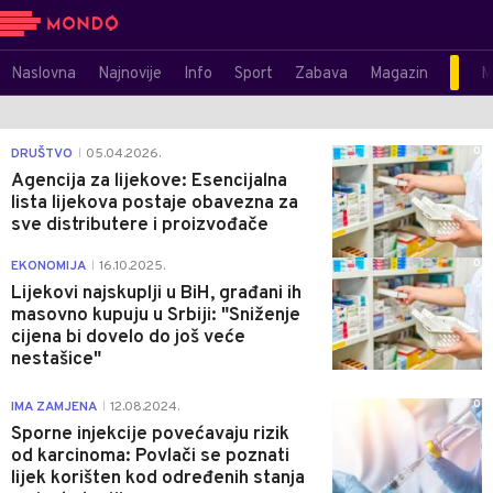
Naslovna
Najnovije
Info
Sport
Zabava
Magazin
M
0
DRUŠTVO
05.04.2026.
|
Agencija za lijekove: Esencijalna
lista lijekova postaje obavezna za
sve distributere i proizvođače
0
EKONOMIJA
16.10.2025.
|
Lijekovi najskuplji u BiH, građani ih
masovno kupuju u Srbiji: "Sniženje
cijena bi dovelo do još veće
nestašice"
0
IMA ZAMJENA
12.08.2024.
|
Sporne injekcije povećavaju rizik
od karcinoma: Povlači se poznati
lijek korišten kod određenih stanja