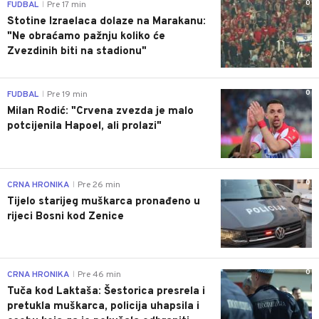
0
FUDBAL
Pre 17 min
|
Stotine Izraelaca dolaze na Marakanu:
"Ne obraćamo pažnju koliko će
Zvezdinih biti na stadionu"
0
FUDBAL
Pre 19 min
|
Milan Rodić: "Crvena zvezda je malo
potcijenila Hapoel, ali prolazi"
0
CRNA HRONIKA
Pre 26 min
|
Tijelo starijeg muškarca pronađeno u
rijeci Bosni kod Zenice
0
CRNA HRONIKA
Pre 46 min
|
Tuča kod Laktaša: Šestorica presrela i
pretukla muškarca, policija uhapsila i