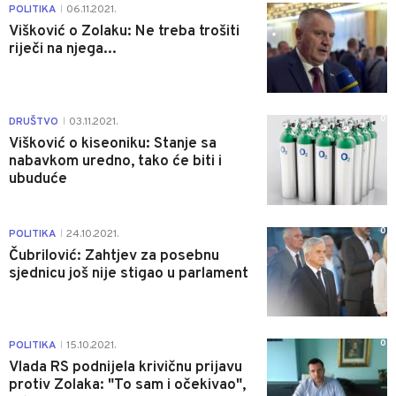
0
POLITIKA
06.11.2021.
|
Višković o Zolaku: Ne treba trošiti
riječi na njega...
0
DRUŠTVO
03.11.2021.
|
Višković o kiseoniku: Stanje sa
nabavkom uredno, tako će biti i
ubuduće
0
POLITIKA
24.10.2021.
|
Čubrilović: Zahtjev za posebnu
sjednicu još nije stigao u parlament
0
POLITIKA
15.10.2021.
|
Vlada RS podnijela krivičnu prijavu
protiv Zolaka: "To sam i očekivao",