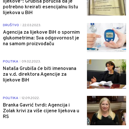
lijekove": Grubiša poručila da je
potrebno kreirati esencijalnu listu
lijekova u BiH
0
DRUŠTVO
22.03.2023.
|
Agencija za lijekove BiH o spornim
glukometrima: Sva odgovornost je
na samom proizvođaču
0
POLITIKA
09.02.2023.
|
Nataša Grubiša će biti imenovana
za v.d. direktora Agencije za
lijekove BiH
0
POLITIKA
12.09.2022.
|
Branka Gavrić tvrdi: Agencija i
Zolak krivi za više cijene lijekova u
RS