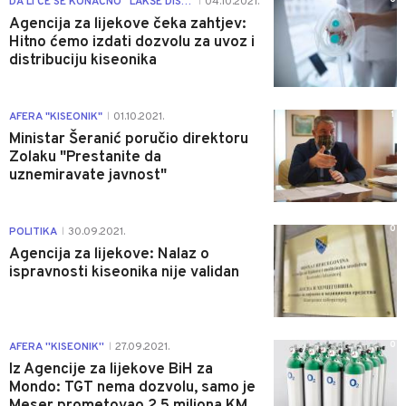
DA LI ĆE SE KONAČNO ''LAKŠE DISATI''
04.10.2021.
|
Agencija za lijekove čeka zahtjev:
Hitno ćemo izdati dozvolu za uvoz i
distribuciju kiseonika
1
AFERA "KISEONIK"
01.10.2021.
|
Ministar Šeranić poručio direktoru
Zolaku "Prestanite da
uznemiravate javnost"
0
POLITIKA
30.09.2021.
|
Agencija za lijekove: Nalaz o
ispravnosti kiseonika nije validan
0
AFERA ''KISEONIK''
27.09.2021.
|
Iz Agencije za lijekove BiH za
Mondo: TGT nema dozvolu, samo je
Meser prometovao 2,5 miliona KM