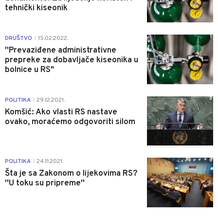
tehnički kiseonik
1
DRUŠTVO
15.02.2022.
|
''Prevaziđene administrativne
prepreke za dobavljače kiseonika u
bolnice u RS"
3
POLITIKA
29.12.2021.
|
Komšić: Ako vlasti RS nastave
ovako, moraćemo odgovoriti silom
0
POLITIKA
24.11.2021.
|
Šta je sa Zakonom o lijekovima RS?
''U toku su pripreme''