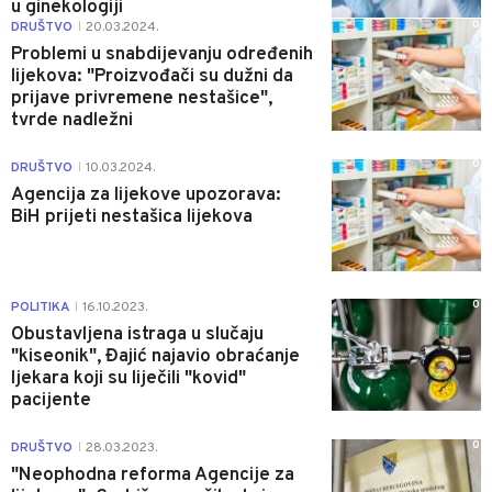
u ginekologiji
0
DRUŠTVO
20.03.2024.
|
Problemi u snabdijevanju određenih
lijekova: "Proizvođači su dužni da
prijave privremene nestašice",
tvrde nadležni
0
DRUŠTVO
10.03.2024.
|
Agencija za lijekove upozorava:
BiH prijeti nestašica lijekova
0
POLITIKA
16.10.2023.
|
Obustavljena istraga u slučaju
"kiseonik", Đajić najavio obraćanje
ljekara koji su liječili "kovid"
pacijente
0
DRUŠTVO
28.03.2023.
|
"Neophodna reforma Agencije za