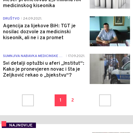
medicinskog kiseonika
0
DRUŠTVO
24.09.2021.
|
Agencija za lijekove BiH: TGT je
nosilac dozvole za medicinski
kiseonik, ali ne i za promet
0
SUMNJIVA NABAVKA MEDICINSKE OPREME
17.09.2021.
|
Svi detalji optužbi u aferi „Institut“:
Kako je pronevjeren novac i šta je
Zeljković rekao o „bjekstvu“?
1
2
NAJNOVIJE