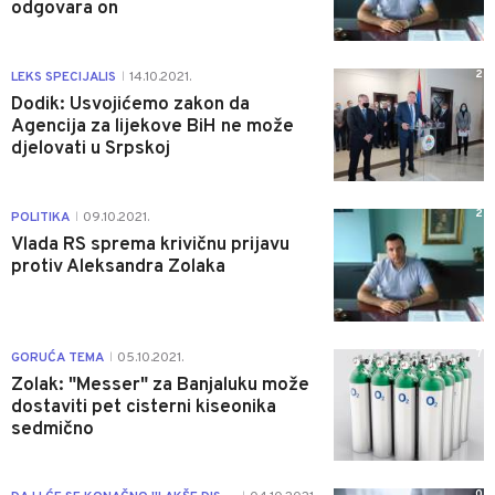
odgovara on
2
LEKS SPECIJALIS
14.10.2021.
|
Dodik: Usvojićemo zakon da
Agencija za lijekove BiH ne može
djelovati u Srpskoj
2
POLITIKA
09.10.2021.
|
Vlada RS sprema krivičnu prijavu
protiv Aleksandra Zolaka
7
GORUĆA TEMA
05.10.2021.
|
Zolak: "Messer" za Banjaluku može
dostaviti pet cisterni kiseonika
sedmično
0