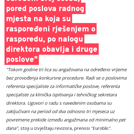
pored poslova radnog
mjesta na koja su
raspoređeni rješenjem o
rasporedu, po nalogu
direktora obavlja i druge
poslove"
"Tokom godine tri lica su angažovana na određeno vrijeme
bez provođenja konkursne procedure. Radi se o poslovima
referenta specijaliste za informatičke poslove, referenta
specijaliste za klinička ispitivanja i tehničkog sekretara
direktora. Ugovori o radu s navedenim osobama su
zaključivani na period od dva odnosno tri mjeseca uz
povremene prekide između angažmana od minimalno pet
dana",
stoji u izvještaju revizora, prenosi "Euroblic".