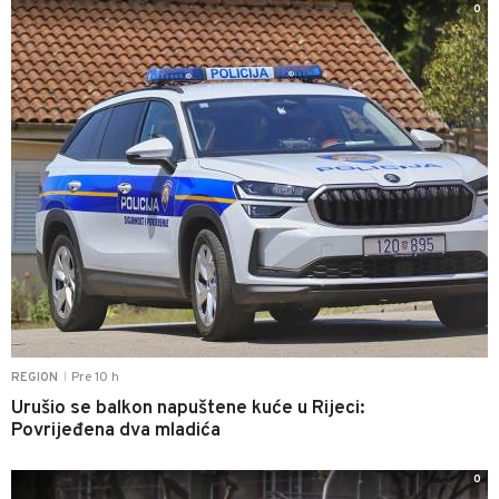
0
Pre 10 h
REGION
|
Urušio se balkon napuštene kuće u Rijeci:
Povrijeđena dva mladića
0