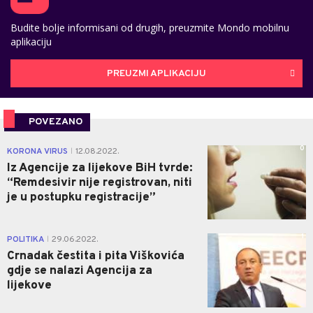
Budite bolje informisani od drugih, preuzmite Mondo mobilnu
aplikaciju
PREUZMI APLIKACIJU
POVEZANO
0
KORONA VIRUS
12.08.2022.
|
Iz Agencije za lijekove BiH tvrde:
“Remdesivir nije registrovan, niti
je u postupku registracije”
1
POLITIKA
29.06.2022.
|
Crnadak čestita i pita Viškovića
gdje se nalazi Agencija za
lijekove