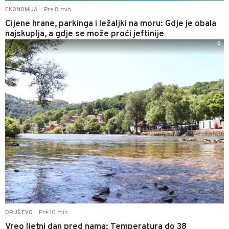
Pre 8 min
EKONOMIJA
|
Cijene hrane, parkinga i ležaljki na moru: Gdje je obala
najskuplja, a gdje se može proći jeftinije
0
Pre 10 min
DRUŠTVO
|
Vreo ljetni dan pred nama: Temperatura do 38