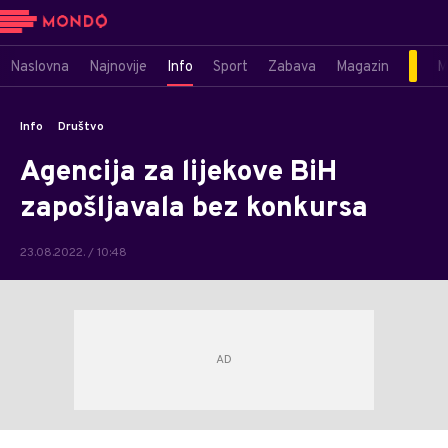
Naslovna
Najnovije
Info
Sport
Zabava
Magazin
M
Info
Društvo
Agencija za lijekove BiH
zapošljavala bez konkursa
23.08.2022. / 10:48