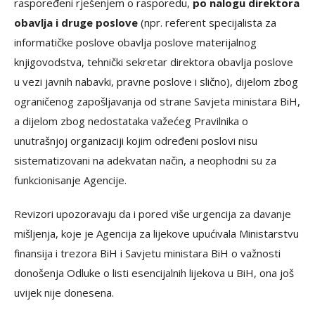
raspoređeni rješenjem o rasporedu,
po nalogu direktora
obavlja i druge poslove
(npr. referent specijalista za
informatičke poslove obavlja poslove materijalnog
knjigovodstva, tehnički sekretar direktora obavlja poslove
u vezi javnih nabavki, pravne poslove i slično), dijelom zbog
ograničenog zapošljavanja od strane Savjeta ministara BiH,
a dijelom zbog nedostataka važećeg Pravilnika o
unutrašnjoj organizaciji kojim određeni poslovi nisu
sistematizovani na adekvatan način, a neophodni su za
funkcionisanje Agencije.
Revizori upozoravaju da i pored više urgencija za davanje
mišljenja, koje je Agencija za lijekove upućivala Ministarstvu
finansija i trezora BiH i Savjetu ministara BiH o važnosti
donošenja Odluke o listi esencijalnih lijekova u BiH, ona još
uvijek nije donesena.