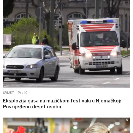
Pre 10 h
SVIJET
|
Eksplozija gasa na muzičkom festivalu u Njemačkoj:
Povrijeđeno deset osoba
0