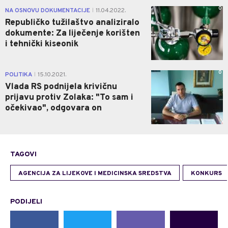
0
NA OSNOVU DOKUMENTACIJE
11.04.2022.
|
Republičko tužilaštvo analiziralo
dokumente: Za liječenje korišten
i tehnički kiseonik
0
POLITIKA
15.10.2021.
|
Vlada RS podnijela krivičnu
prijavu protiv Zolaka: "To sam i
očekivao", odgovara on
TAGOVI
AGENCIJA ZA LIJEKOVE I MEDICINSKA SREDSTVA
KONKURS
PODIJELI