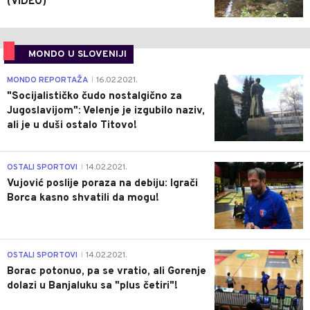
(VIDEO)
MONDO U SLOVENIJI
4
MONDO REPORTAŽA
16.02.2021.
|
"Socijalističko čudo nostalgično za
Jugoslavijom": Velenje je izgubilo naziv,
ali je u duši ostalo Titovo!
1
OSTALI SPORTOVI
14.02.2021.
|
Vujović poslije poraza na debiju: Igrači
Borca kasno shvatili da mogu!
3
OSTALI SPORTOVI
14.02.2021.
|
Borac potonuo, pa se vratio, ali Gorenje
dolazi u Banjaluku sa "plus četiri"!