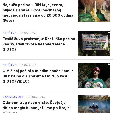
Najduža pećina u BiH krije jezero,
hiljade šišmiša i kosti pećinskog
medvjeda stare više od 20.000 godina
(Foto)
0
DRUŠTVO
28.06.2026.
|
Teslić čuva praistoriju: Rastuška pećina
kao svjedok života neandertalaca
(FOTO)
0
DRUŠTVO
06.06.2026.
|
U Mićinoj pećini s mladim naučnikom iz
BiH: Istina o šišmišima i mitu o kosi
(FOTO/VIDEO)
0
ZANIMLJIVOSTI
05.06.2026.
|
Otkriven trag nove vrste: Čovječja
ribica mogla bi ponijeti ime po Krajini