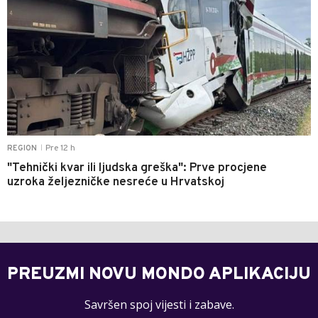
Pre 12 h
REGION
|
"Tehnički kvar ili ljudska greška": Prve procjene
uzroka željezničke nesreće u Hrvatskoj
PREUZMI NOVU MONDO APLIKACIJU
Savršen spoj vijesti i zabave.