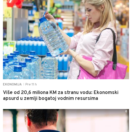
Pre 11 h
EKONOMIJA
|
Više od 20,6 miliona KM za stranu vodu: Ekonomski
apsurd u zemlji bogatoj vodnim resursima
0