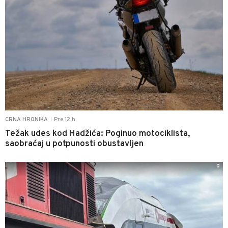
Pre 12 h
CRNA HRONIKA
|
Težak udes kod Hadžića: Poginuo motociklista,
saobraćaj u potpunosti obustavljen
0