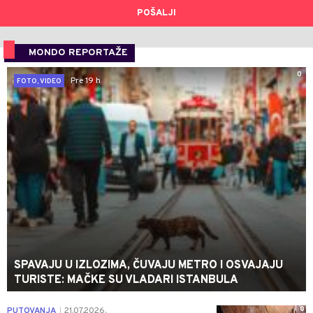
POŠALJI
MONDO REPORTAŽE
0
Pre 19 h
FOTO, VIDEO
SPAVAJU U IZLOZIMA, ČUVAJU METRO I OSVAJAJU
TURISTE: MAČKE SU VLADARI ISTANBULA
0
PUTOVANJA
21.07.2026.
|