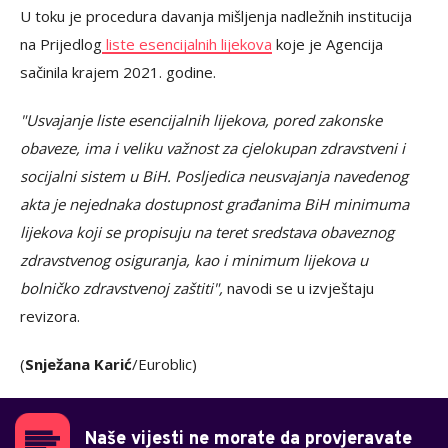
U toku je procedura davanja mišljenja nadležnih institucija
na Prijedlog
liste esencijalnih lijekova
koje je Agencija
sačinila krajem 2021. godine.
"Usvajanje liste esencijalnih lijekova, pored zakonske
obaveze, ima i veliku važnost za cjelokupan zdravstveni i
socijalni sistem u BiH. Posljedica neusvajanja navedenog
akta je nejednaka dostupnost građanima BiH minimuma
lijekova koji se propisuju na teret sredstava obaveznog
zdravstvenog osiguranja, kao i minimum lijekova u
bolničko zdravstvenoj zaštiti",
navodi se u izvještaju
revizora.
(
Snježana Karić
/Euroblic)
Naše vijesti ne morate da provjeravate