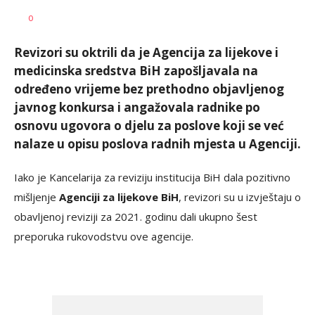
Željko
AUTOR
0
Svitlica
Revizori su oktrili da je Agencija za lijekove i
medicinska sredstva BiH zapošljavala na
određeno vrijeme bez prethodno objavljenog
javnog konkursa i angažovala radnike po
osnovu ugovora o djelu za poslove koji se već
nalaze u opisu poslova radnih mjesta u Agenciji.
Iako je Kancelarija za reviziju institucija BiH dala pozitivno
mišljenje
Agenciji za lijekove BiH
, revizori su u izvještaju o
obavljenoj reviziji za 2021. godinu dali ukupno šest
preporuka rukovodstvu ove agencije.