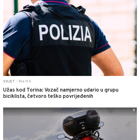
Pre 11 h
SVIJET
|
Užas kod Torina: Vozač namjerno udario u grupu
biciklista, četvoro teško povrijeđenih
0