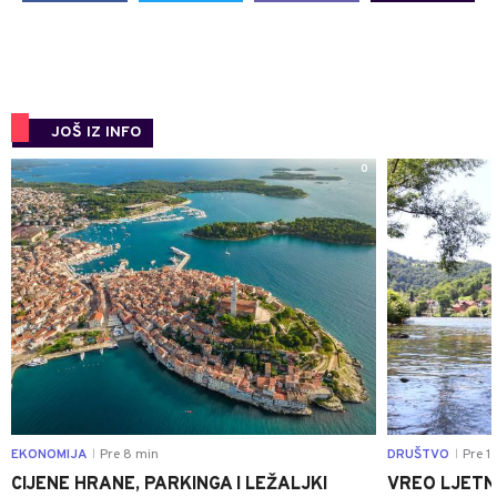
JOŠ IZ INFO
0
EKONOMIJA
Pre 8 min
DRUŠTVO
Pre 1
|
|
CIJENE HRANE, PARKINGA I LEŽALJKI
VREO LJETN