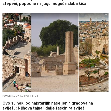
stepeni, popodne na jugu moguća slaba kiša
0
Pre 1 h
ISTORIJA KOJA ŽIVI
|
Ovo su neki od najstarijih naseljenih gradova na
svijetu: Njihova tajna i dalje fascinira svijet