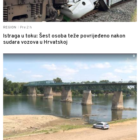
Pre 2 h
REGION
|
Istraga u toku: Šest osoba teže povrijeđeno nakon
sudara vozova u Hrvatskoj
0