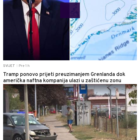
Pre 1 h
SVIJET
|
Tramp ponovo prijeti preuzimanjem Grenlanda dok
američka naftna kompanija ulazi u zaštićenu zonu
0