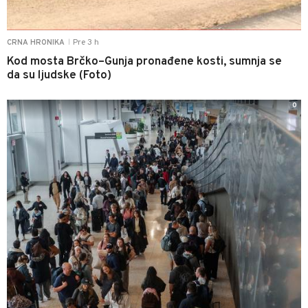
Pre 3 h
CRNA HRONIKA
|
Kod mosta Brčko–Gunja pronađene kosti, sumnja se
da su ljudske (Foto)
0