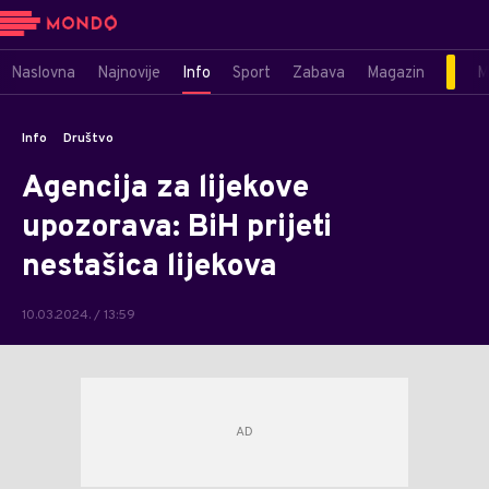
Naslovna
Najnovije
Info
Sport
Zabava
Magazin
M
Info
Društvo
Agencija za lijekove
upozorava: BiH prijeti
nestašica lijekova
10.03.2024. / 13:59