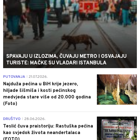
SPAVAJU U IZLOZIMA, ČUVAJU METRO I OSVAJAJU
TURISTE: MAČKE SU VLADARI ISTANBULA
0
PUTOVANJA
21.07.2026.
|
Najduža pećina u BiH krije jezero,
hiljade šišmiša i kosti pećinskog
medvjeda stare više od 20.000 godina
(Foto)
0
DRUŠTVO
28.06.2026.
|
Teslić čuva praistoriju: Rastuška pećina
kao svjedok života neandertalaca
(FOTO)