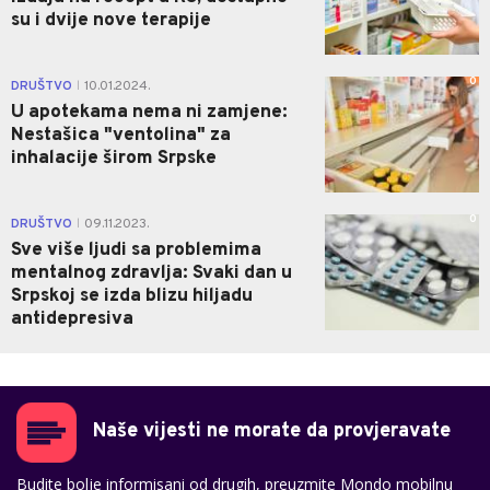
su i dvije nove terapije
0
DRUŠTVO
10.01.2024.
|
U apotekama nema ni zamjene:
Nestašica "ventolina" za
inhalacije širom Srpske
0
DRUŠTVO
09.11.2023.
|
Sve više ljudi sa problemima
mentalnog zdravlja: Svaki dan u
Srpskoj se izda blizu hiljadu
antidepresiva
Naše vijesti ne morate da provjeravate
Budite bolje informisani od drugih, preuzmite Mondo mobilnu