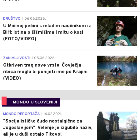
0
DRUŠTVO
06.06.2026.
|
U Mićinoj pećini s mladim naučnikom iz
BiH: Istina o šišmišima i mitu o kosi
(FOTO/VIDEO)
0
ZANIMLJIVOSTI
05.06.2026.
|
Otkriven trag nove vrste: Čovječja
ribica mogla bi ponijeti ime po Krajini
(VIDEO)
MONDO U SLOVENIJI
4
MONDO REPORTAŽA
16.02.2021.
|
"Socijalističko čudo nostalgično za
Jugoslavijom": Velenje je izgubilo naziv,
ali je u duši ostalo Titovo!