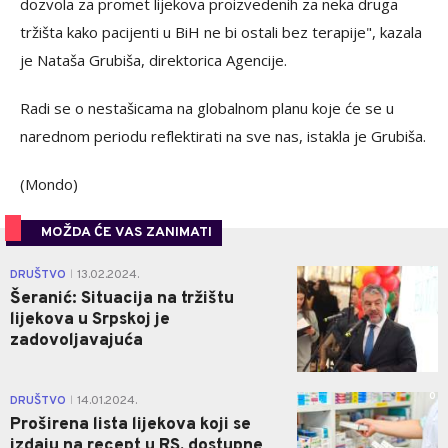
dozvola za promet lijekova proizvedenih za neka druga
tržišta kako pacijenti u BiH ne bi ostali bez terapije", kazala
je Nataša Grubiša, direktorica Agencije.
Radi se o nestašicama na globalnom planu koje će se u
narednom periodu reflektirati na sve nas, istakla je Grubiša.
(Mondo)
MOŽDA ĆE VAS ZANIMATI
1
DRUŠTVO
13.02.2024.
|
Šeranić: Situacija na tržištu
lijekova u Srpskoj je
zadovoljavajuća
0
DRUŠTVO
14.01.2024.
|
Proširena lista lijekova koji se
izdaju na recept u RS, dostupne