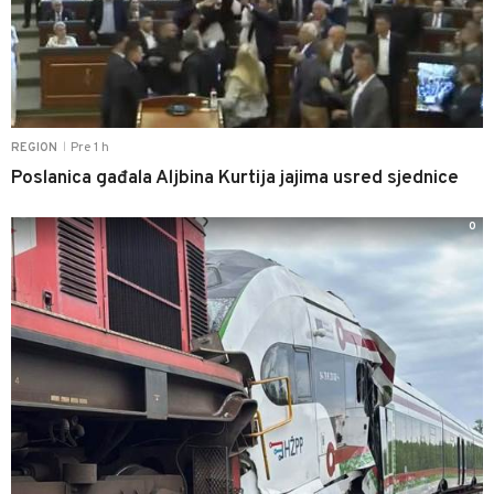
Pre 1 h
REGION
|
Poslanica gađala Aljbina Kurtija jajima usred sjednice
0