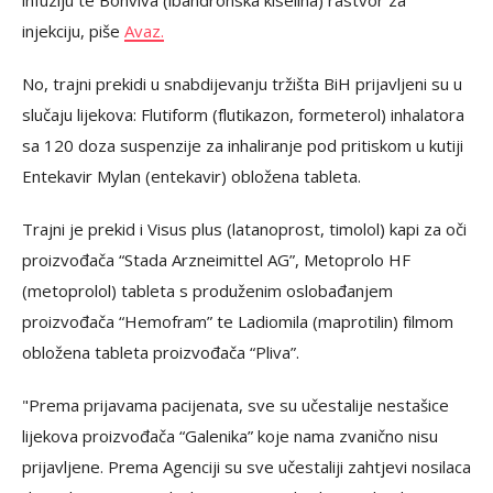
infuziju te Bonviva (ibandronska kiselina) rastvor za
injekciju, piše
Avaz.
No, trajni prekidi u snabdijevanju tržišta BiH prijavljeni su u
slučaju lijekova: Flutiform (flutikazon, formeterol) inhalatora
sa 120 doza suspenzije za inhaliranje pod pritiskom u kutiji
Entekavir Mylan (entekavir) obložena tableta.
Trajni je prekid i Visus plus (latanoprost, timolol) kapi za oči
proizvođača “Stada Arzneimittel AG”, Metoprolo HF
(metoprolol) tableta s produženim oslobađanjem
proizvođača “Hemofram” te Ladiomila (maprotilin) filmom
obložena tableta proizvođača “Pliva”.
"Prema prijavama pacijenata, sve su učestalije nestašice
lijekova proizvođača “Galenika” koje nama zvanično nisu
prijavljene. Prema Agenciji su sve učestaliji zahtjevi nosilaca