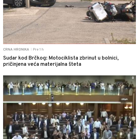
Pre 1 h
CRNA HRONIKA
|
Sudar kod Brčkog: Motociklista zbrinut u bolnici,
pričinjena veća materijalna šteta
0