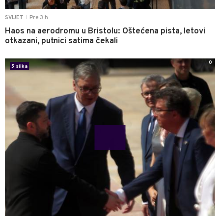
Pre 3 h
SVIJET
|
Haos na aerodromu u Bristolu: Oštećena pista, letovi
otkazani, putnici satima čekali
0
5 slika