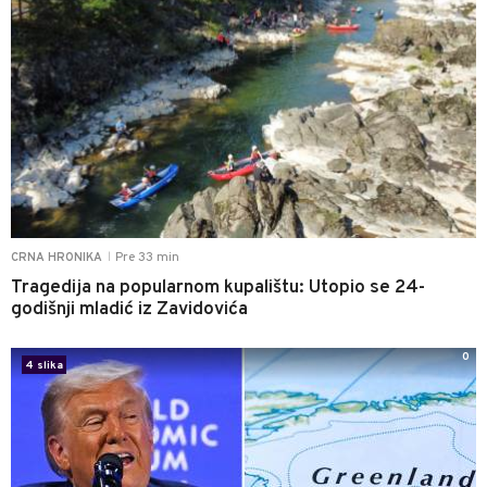
Pre 33 min
CRNA HRONIKA
|
Tragedija na popularnom kupalištu: Utopio se 24-
godišnji mladić iz Zavidovića
0
4 slika