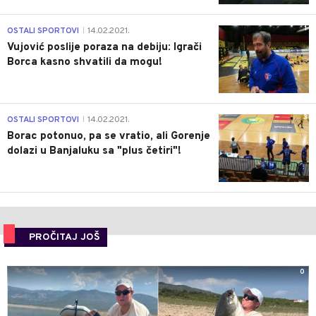
1
OSTALI SPORTOVI
14.02.2021.
|
Vujović poslije poraza na debiju: Igrači
Borca kasno shvatili da mogu!
3
OSTALI SPORTOVI
14.02.2021.
|
Borac potonuo, pa se vratio, ali Gorenje
dolazi u Banjaluku sa "plus četiri"!
PROČITAJ JOŠ
0