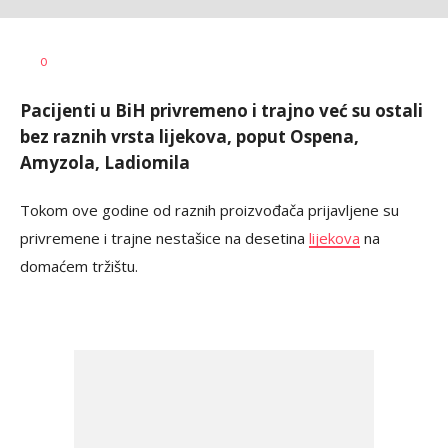
Dragana
AUTOR
0
Božić
Pacijenti u BiH privremeno i trajno već su ostali
bez raznih vrsta lijekova, poput Ospena,
Amyzola, Ladiomila
Tokom ove godine od raznih proizvođača prijavljene su
privremene i trajne nestašice na desetina
lijekova
na
domaćem tržištu.