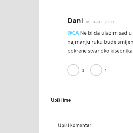
Dani
09.10.2021. / 11:17
@СА
Ne bi da ulazim sad u z
najmanju ruku bude smijenje
pokrene stvar oko kiseonika
3
1
Upiši ime