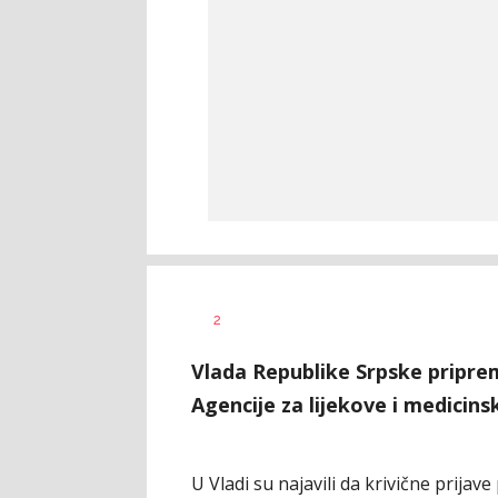
Vesna
AUTOR
2
Kerkez
Vlada Republike Srpske priprem
Agencije za lijekove i medicin
U Vladi su najavili da krivične prija