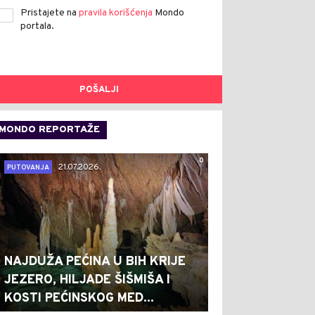
Pristajete na
pravila korišćenja
Mondo
portala.
POŠALJI
MONDO REPORTAŽE
0
21.07.2026.
PUTOVANJA
NAJDUŽA PEĆINA U BIH KRIJE
JEZERO, HILJADE ŠIŠMIŠA I
KOSTI PEĆINSKOG MED...