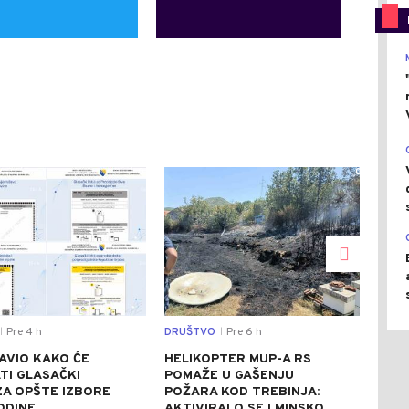
0
0
Pre 4 h
DRUŠTVO
Pre 6 h
SVIJ
|
|
AVIO KAKO ĆE
HELIKOPTER MUP-A RS
CRV
TI GLASAČKI
POMAŽE U GAŠENJU
ITA
 ZA OPŠTE IZBORE
POŽARA KOD TREBINJA:
ASF
ODINE
AKTIVIRALO SE I MINSKO
STE