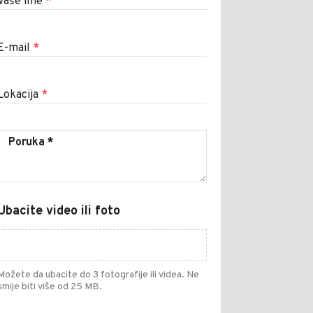
Vaše ime
*
E-mail
*
Lokacija
*
Ubacite video ili foto
Možete da ubacite do 3 fotografije ili videa. Ne
smije biti više od 25 MB.