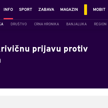
INFO
SPORT
ZABAVA
MAGAZIN
MOBIT
KA
DRUŠTVO
CRNA HRONIKA
BANJALUKA
REGION
ivičnu prijavu protiv
a