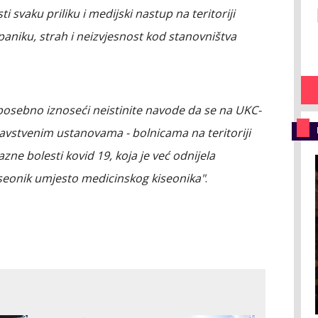
i svaku priliku i medijski nastup na teritoriji
paniku, strah i neizvjesnost kod stanovništva
e posebno iznoseći neistinite navode da se na UKC-
ravstvenim ustanovama - bolnicama na teritoriji
zne bolesti kovid 19, koja je već odnijela
kiseonik umjesto medicinskog kiseonika"
.