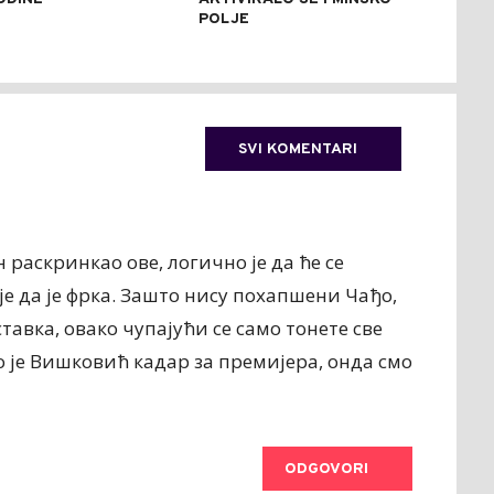
POLJE
SVI KOMENTARI
н раскринкао ове, логично је да ће се
је да је фрка. Зашто нису похапшени Чађо,
авка, овако чупајући се само тонете све
ко је Вишковић кадар за премијера, онда смо
ODGOVORI