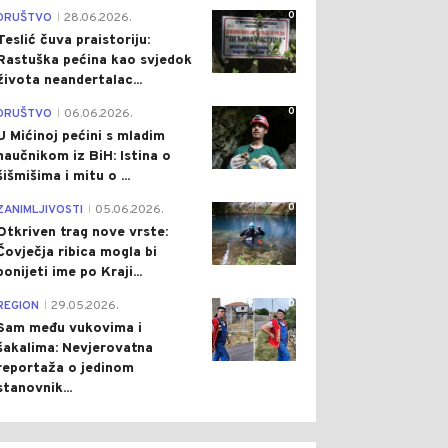
0
DRUŠTVO
28.06.2026.
|
Teslić čuva praistoriju:
Rastuška pećina kao svjedok
života neandertalac...
0
DRUŠTVO
06.06.2026.
|
U Mićinoj pećini s mladim
naučnikom iz BiH: Istina o
šišmišima i mitu o ...
0
ZANIMLJIVOSTI
05.06.2026.
|
Otkriven trag nove vrste:
Čovječja ribica mogla bi
ponijeti ime po Kraji...
0
REGION
29.05.2026.
|
Sam među vukovima i
šakalima: Nevjerovatna
reportaža o jedinom
stanovnik...