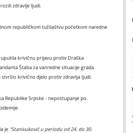
ozili zdravlje ljudi.
jalnom republičkom tužilaštvu početkom naredne
uputila krivičnu prijavu protiv Draška
andanta Štaba za vanredne situacije grada
vršio krivično djelo protiv zdravlja ljudi.
ika Republike Srpske - nepostupanje po
pidemije.
da je
"Stanivuković u periodu od 24. do 30.