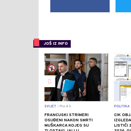
JOŠ IZ INFO
0
SVIJET
Pre 4 h
POLITIKA
|
FRANCUSKI STRIMERI
CIK OBJ
OSUĐENI NAKON SMRTI
IZGLEDA
MUŠKARCA KOJEG SU
LISTIĆI
ZLOSTAVLJALI U
2026. G