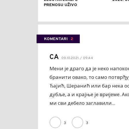
PRENOSU UŽIVO
KOMENTARI
2
СА
09.10.2021. / 09:44
Мени је драго да је неко напоко
бранити овако, то само потврђу
Ђајић, Шеранић или бар нека ост
дубље, а и крајње је вријеме. А
ми сви дебело заглавили...
3
3