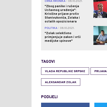
CRNA HRONIKA
08.10.2021.
|
"Zbog panike i rušenja
Ustavnog uređenja":
Krivične prijave protiv
Stanivukovića, Zolaka i
ostalih opozicionara
POLITIKA
08.10.2021.
|
"Zolak selektivno
primjenjuje zakon i vrši
medijske spinove"
TAGOVI
VLADA REPUBLIKE SRPSKE
PRIJAVA
ALEKSANDAR ZOLAK
PODIJELI