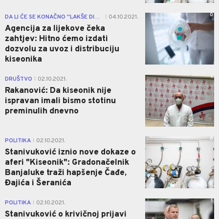
0
DA LI ĆE SE KONAČNO ''LAKŠE DISATI''
04.10.2021.
|
Agencija za lijekove čeka
zahtjev: Hitno ćemo izdati
dozvolu za uvoz i distribuciju
kiseonika
1
DRUŠTVO
02.10.2021.
|
Rakanović: Da kiseonik nije
ispravan imali bismo stotinu
preminulih dnevno
0
POLITIKA
02.10.2021.
|
Stanivuković iznio nove dokaze o
aferi "Kiseonik": Gradonačelnik
Banjaluke traži hapšenje Čađe,
Đajića i Šeranića
1
POLITIKA
02.10.2021.
|
Stanivuković o krivičnoj prijavi