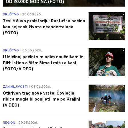
OD 20.000 GODINA (FOTO)
0
DRUŠTVO
28.06.2026.
|
Teslić čuva praistoriju: Rastuška pećina
kao svjedok života neandertalaca
(FOTO)
0
DRUŠTVO
06.06.2026.
|
U Mićinoj pećini s mladim naučnikom iz
BiH: Istina o šišmišima i mitu o kosi
(FOTO/VIDEO)
0
ZANIMLJIVOSTI
05.06.2026.
|
Otkriven trag nove vrste: Čovječja
ribica mogla bi ponijeti ime po Krajini
(VIDEO)
0
REGION
29.05.2026.
|