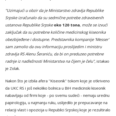
"Uzimajući u obzir da je Ministarstvo zdravlja Republike
Srpske izračunalo da su sedmične potrebe zdravstvenih
ustanova Republike Srpske
oko 120 tona
, može se izvući
zaključak da su potrebne količine medicinskog kiseonika
obezbijeđene i dostupne. Predstavnika kompanije 'Messer'
sam zamolio da ovu informaciju proslijedim i ministru
zdravlja RS Alenu Šeraniću, da bi on preduzeo potrebne
radnje iz nadležnosti Ministarstva na čijem je čelu",
istakao
je Zolak.
Nakon što je izbila afera ''Kiseonik'' tokom koje je otkriveno
da UKC RS i još nekoliko bolnica u BiH medicinski kiseonik
nabavljaju od firmi koje - po svemu sudeći - nemaju urednu
papirologiju, u najmanju ruku, uslijedilo je prepucavanje na
relaciji vlast i opozicija u Republici Srpskoj koje je rezultiralo