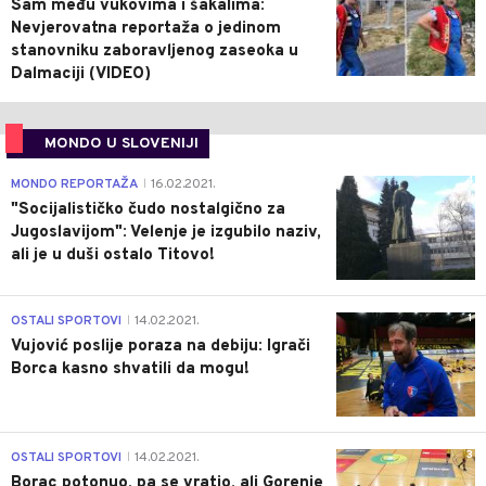
Sam među vukovima i šakalima:
Nevjerovatna reportaža o jedinom
stanovniku zaboravljenog zaseoka u
Dalmaciji (VIDEO)
MONDO U SLOVENIJI
4
MONDO REPORTAŽA
16.02.2021.
|
"Socijalističko čudo nostalgično za
Jugoslavijom": Velenje je izgubilo naziv,
ali je u duši ostalo Titovo!
1
OSTALI SPORTOVI
14.02.2021.
|
Vujović poslije poraza na debiju: Igrači
Borca kasno shvatili da mogu!
3
OSTALI SPORTOVI
14.02.2021.
|
Borac potonuo, pa se vratio, ali Gorenje