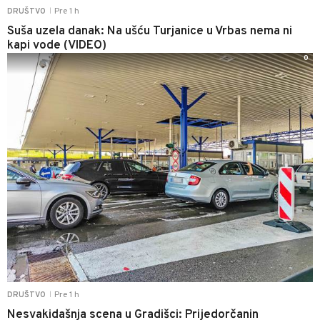
Pre 1 h
DRUŠTVO
|
Suša uzela danak: Na ušću Turjanice u Vrbas nema ni
kapi vode (VIDEO)
0
Pre 1 h
DRUŠTVO
|
Nesvakidašnja scena u Gradišci: Prijedorčanin