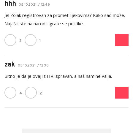
hhh
05.10.2021. / 12:49
Jel Zolak registrovan za promet lijekovima? Kako sad može.
Najašili ste na narod i igrate se politike...
2
1
zak
05.10.2021. / 12:30
Bitno je da je ovaj iz HR ispravan, a naš nam ne valja.
4
2