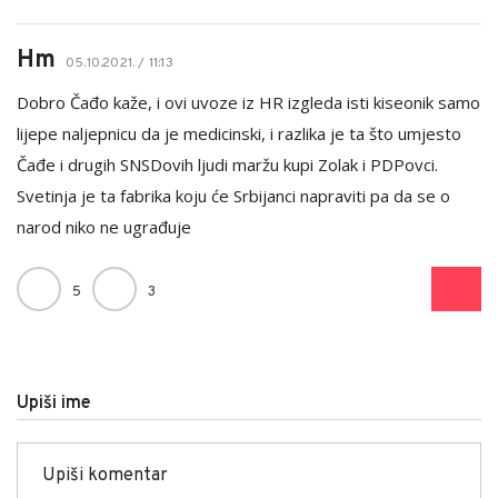
Hm
05.10.2021. / 11:13
Dobro Čađo kaže, i ovi uvoze iz HR izgleda isti kiseonik samo
lijepe naljepnicu da je medicinski, i razlika je ta što umjesto
Čađe i drugih SNSDovih ljudi maržu kupi Zolak i PDPovci.
Svetinja je ta fabrika koju će Srbijanci napraviti pa da se o
narod niko ne ugrađuje
5
3
Upiši ime