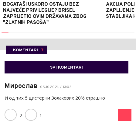
BOGATAŠI USKORO OSTAJU BEZ
AKCIJA POLIC
NAJVEĆE PRIVILEGIJE? BRISEL
ZAPLIJENJEN
ZAPRIJETIO OVIM DRŽAVAMA ZBOG
STABLJIKA 
"ZLATNIH PASOŠA"
KOMENTARI
7
SVI KOMENTARI
Мирослав
05.10.2021. / 13:03
И од тих 5 цистерни Золакових 20% страшно
3
1