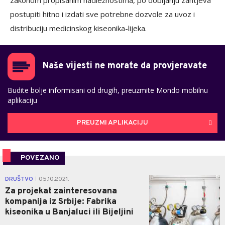
postupiti hitno i izdati sve potrebne dozvole za uvoz i
distribuciju medicinskog kiseonika-lijeka.
Naše vijesti ne morate da provjeravate
Budite bolje informisani od drugih, preuzmite Mondo mobilnu
aplikaciju
PREUZMI APLIKACIJU
POVEZANO
0
DRUŠTVO
05.10.2021.
|
Za projekat zainteresovana
kompanija iz Srbije: Fabrika
kiseonika u Banjaluci ili Bijeljini