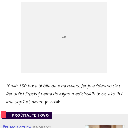
"Prvih 150 boca bi bile date na revers, jer je evidentno da u
Republici Srpskoj nema dovoljno medicinskih boca, ako ih i
ima uopšte",
naveo je Zolak.
PROČITAJTE I OVO
2
ŽELJKO SVITLICA
28.09.2021.
|