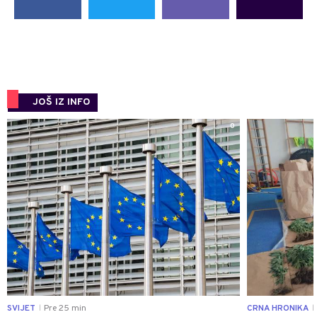
JOŠ IZ INFO
0
SVIJET
Pre 25 min
CRNA HRONIKA
|
|