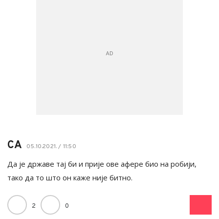
СА
05.10.2021. / 11:50
Да је државе тај би и прије ове афере био на робији,
тако да то што он каже није битно.
2
0