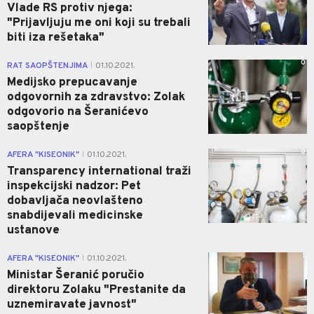
Vlade RS protiv njega:
"Prijavljuju me oni koji su trebali
biti iza rešetaka"
0
RAT SAOPŠTENJIMA
01.10.2021.
|
Medijsko prepucavanje
odgovornih za zdravstvo: Zolak
odgovorio na Šeranićevo
saopštenje
0
AFERA "KISEONIK"
01.10.2021.
|
Transparency international traži
inspekcijski nadzor: Pet
dobavljača neovlašteno
snabdijevali medicinske
ustanove
1
AFERA "KISEONIK"
01.10.2021.
|
Ministar Šeranić poručio
direktoru Zolaku "Prestanite da
uznemiravate javnost"