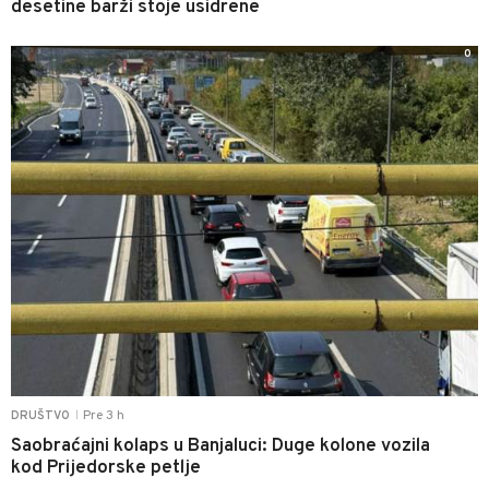
desetine barži stoje usidrene
0
Pre 3 h
DRUŠTVO
|
Saobraćajni kolaps u Banjaluci: Duge kolone vozila
kod Prijedorske petlje