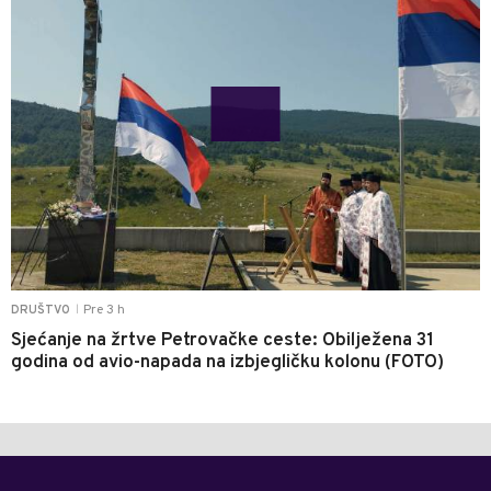
Pre 3 h
DRUŠTVO
|
Sjećanje na žrtve Petrovačke ceste: Obilježena 31
godina od avio-napada na izbjegličku kolonu (FOTO)