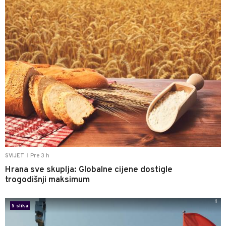
Pre 3 h
SVIJET
|
Hrana sve skuplja: Globalne cijene dostigle
trogodišnji maksimum
1
5 slika