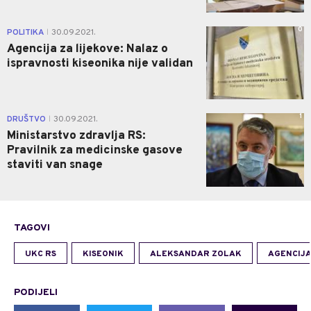
0
POLITIKA
30.09.2021.
|
Agencija za lijekove: Nalaz o
ispravnosti kiseonika nije validan
1
DRUŠTVO
30.09.2021.
|
Ministarstvo zdravlja RS:
Pravilnik za medicinske gasove
staviti van snage
TAGOVI
UKC RS
KISEONIK
ALEKSANDAR ZOLAK
AGENCIJA
PODIJELI