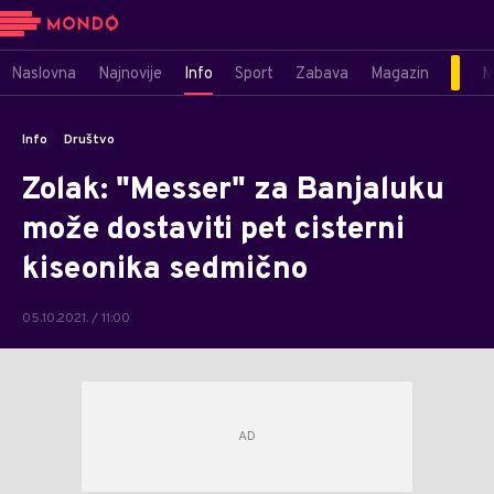
Naslovna
Najnovije
Info
Sport
Zabava
Magazin
M
Info
Društvo
Zolak: "Messer" za Banjaluku
može dostaviti pet cisterni
kiseonika sedmično
05.10.2021. / 11:00