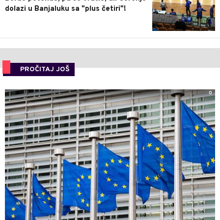
dolazi u Banjaluku sa "plus četiri"!
PROČITAJ JOŠ
0