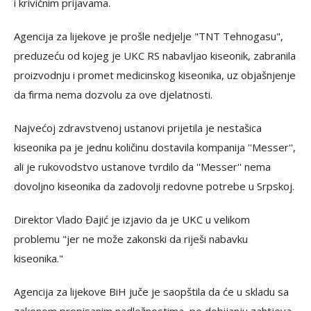
i krivičnim prijavama.
Agencija za lijekove je prošle nedjelje "TNT Tehnogasu",
preduzeću od kojeg je UKC RS nabavljao kiseonik, zabranila
proizvodnju i promet medicinskog kiseonika, uz objašnjenje
da firma nema dozvolu za ove djelatnosti.
Najvećoj zdravstvenoj ustanovi prijetila je nestašica
kiseonika pa je jednu količinu dostavila kompanija ''Messer'',
ali je rukovodstvo ustanove tvrdilo da ''Messer'' nema
dovoljno kiseonika da zadovolji redovne potrebe u Srpskoj.
Direktor Vlado Đajić je izjavio da je UKC u velikom
problemu "jer ne može zakonski da riješi nabavku
kiseonika."
Agencija za lijekove BiH juče je saopštila da će u skladu sa
zakonom propisanim nadležnostima, po dobijanju zahtjeva