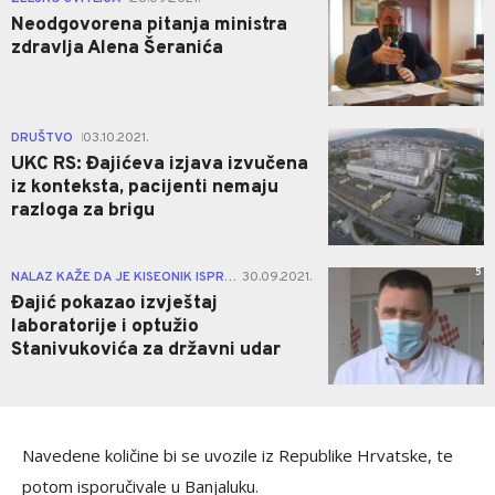
Neodgovorena pitanja ministra
zdravlja Alena Šeranića
1
DRUŠTVO
03.10.2021.
|
UKC RS: Đajićeva izjava izvučena
iz konteksta, pacijenti nemaju
razloga za brigu
5
NALAZ KAŽE DA JE KISEONIK ISPRAVAN
30.09.2021.
|
Đajić pokazao izvještaj
laboratorije i optužio
Stanivukovića za državni udar
Navedene količine bi se uvozile iz Republike Hrvatske, te
potom isporučivale u Banjaluku.