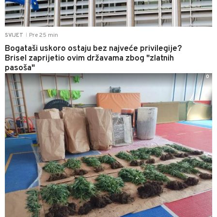
Pre 25 min
SVIJET
|
Bogataši uskoro ostaju bez najveće privilegije?
Brisel zaprijetio ovim državama zbog "zlatnih
pasoša"
0