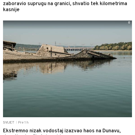
zaboravio suprugu na granici, shvatio tek kilometrima
kasnije
0
Pre 1 h
SVIJET
|
Ekstremno nizak vodostaj izazvao haos na Dunavu,