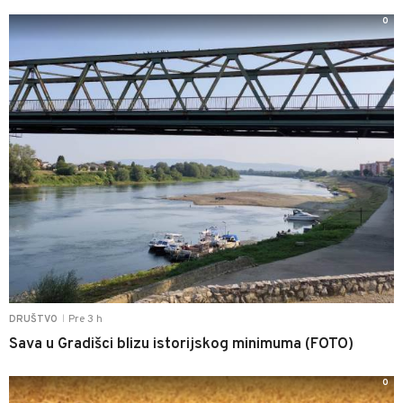
0
Pre 3 h
DRUŠTVO
|
Sava u Gradišci blizu istorijskog minimuma (FOTO)
0