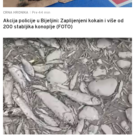
Pre 44 min
CRNA HRONIKA
|
Akcija policije u Bijeljini: Zaplijenjeni kokain i više od
200 stabljika konoplje (FOTO)
0