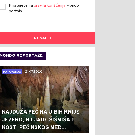
Pristajete na
pravila korišćenja
Mondo
portala.
POŠALJI
MONDO REPORTAŽE
0
21.07.2026.
PUTOVANJA
NAJDUŽA PEĆINA U BIH KRIJE
JEZERO, HILJADE ŠIŠMIŠA I
KOSTI PEĆINSKOG MED...