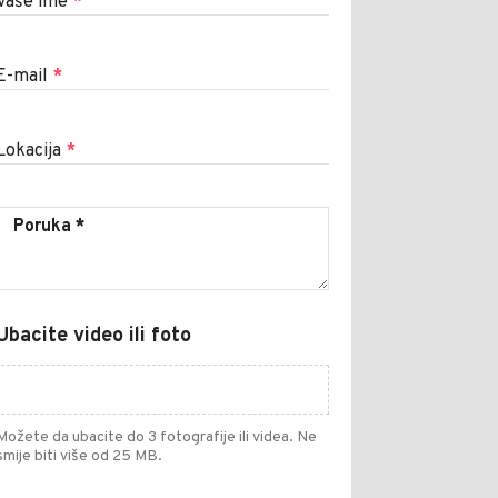
Vaše ime
*
E-mail
*
Lokacija
*
Ubacite video ili foto
Možete da ubacite do 3 fotografije ili videa. Ne
smije biti više od 25 MB.