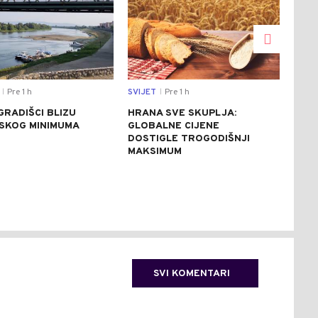
Pre 1 h
SVIJET
Pre 1 h
DRU
|
|
GRADIŠCI BLIZU
HRANA SVE SKUPLJA:
SJE
JSKOG MINIMUMA
GLOBALNE CIJENE
PET
DOSTIGLE TROGODIŠNJI
OBI
MAKSIMUM
AVI
IZB
(FO
SVI KOMENTARI