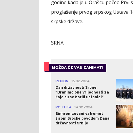
godine kada je u Orašcu počeo Prvi s
proglašenje prvog srpskog Ustava 1
srpske države.
SRNA
MOŽDA ĆE VAS ZANIMATI
REGION
15.02.2024.
|
Dan državnosti Srbije:
"Branimo one vrijednosti za
koje su se borili ustanici"
POLITIKA
14.02.2024.
|
Sinhronizovani vatromet
širom Srpske povodom Dana
državnosti Srbije