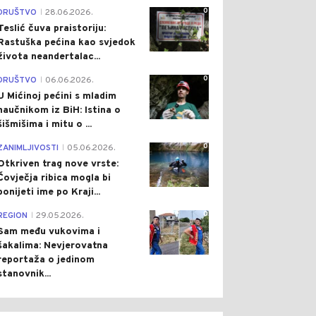
0
DRUŠTVO
28.06.2026.
|
Teslić čuva praistoriju:
Rastuška pećina kao svjedok
života neandertalac...
0
DRUŠTVO
06.06.2026.
|
U Mićinoj pećini s mladim
naučnikom iz BiH: Istina o
šišmišima i mitu o ...
0
ZANIMLJIVOSTI
05.06.2026.
|
Otkriven trag nove vrste:
Čovječja ribica mogla bi
ponijeti ime po Kraji...
0
REGION
29.05.2026.
|
Sam među vukovima i
šakalima: Nevjerovatna
reportaža o jedinom
stanovnik...