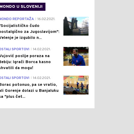
MONDO U SLOVENIJI
4
MONDO REPORTAŽA
16.02.2021.
|
"Socijalističko čudo
nostalgično za Jugoslavijom":
Velenje je izgubilo n...
1
OSTALI SPORTOVI
14.02.2021.
|
Vujović poslije poraza na
debiju: Igrači Borca kasno
shvatili da mogu!
3
OSTALI SPORTOVI
14.02.2021.
|
Borac potonuo, pa se vratio,
ali Gorenje dolazi u Banjaluku
sa "plus čet...
1
0