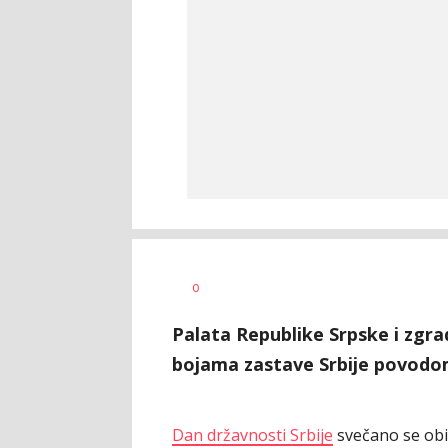
Dušan
AUTOR
0
Volaš
Palata Republike Srpske i zgra
bojama zastave Srbije povodom
Dan državnosti Srbije
svečano se obi