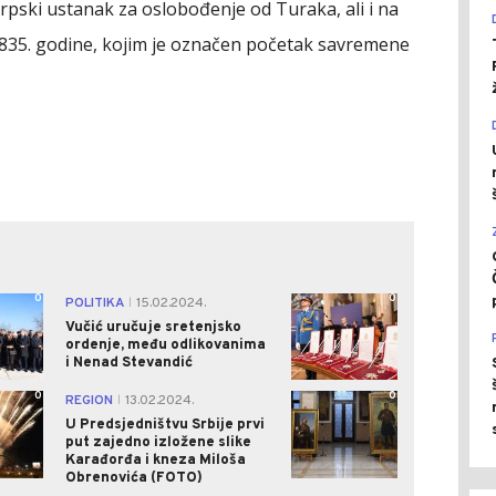
rpski ustanak za oslobođenje od Turaka, ali i na
835. godine, kojim je označen početak savremene
0
0
POLITIKA
15.02.2024.
|
Vučić uručuje sretenjsko
ordenje, među odlikovanima
i Nenad Stevandić
0
0
REGION
13.02.2024.
|
U Predsjedništvu Srbije prvi
put zajedno izložene slike
Karađorđa i kneza Miloša
Obrenovića (FOTO)