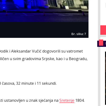
Br. slika: 7
Dodik i Aleksandar Vučić dogovorili su vatromet
priličen u svim gradovima Srpske, kao i u Beogradu,
 časova, 32 minute i 11 sekundi.
ti ustanovljen u znak sjećanja na
Sretenje
1804.