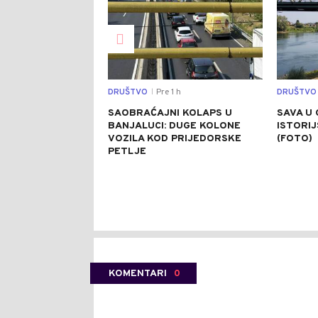
DRUŠTVO
Pre 1 h
DRUŠTVO
|
SAOBRAĆAJNI KOLAPS U
SAVA U 
BANJALUCI: DUGE KOLONE
ISTORI
VOZILA KOD PRIJEDORSKE
(FOTO)
PETLJE
KOMENTARI
0