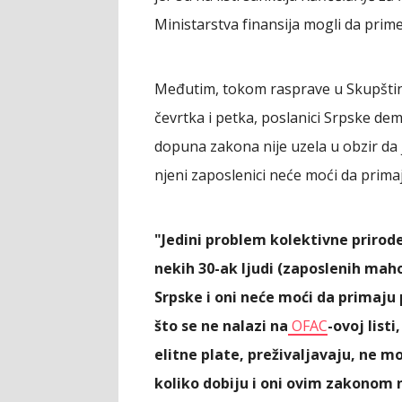
Ministarstva finansija mogli da prime
Međutim, tokom rasprave u Skupštini
čevrtka i petka, poslanici Srpske de
dopuna zakona nije uzela u obzir da j
njeni zaposlenici neće moći da primaj
"Jedini problem kolektivne priro
nekih 30-ak ljudi (zaposlenih maho
Srpske i oni neće moći da primaju
što se ne nalazi na
OFAC
-ovoj lis
elitne plate, preživaljavaju, ne 
koliko dobiju i oni ovim zakonom 