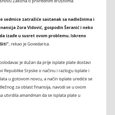
osnovu Zakona o privrednim društvima.
e sedmice zatražiće sastanak sa nadležnima i
inansija Zora Vidović, gospodin Šeranić i neko
i da izađe u susret ovom problemu. Iskreno
iti"
, rekao je Govedarica.
davac je dužan da prije isplate plate dostavi
 Republike Srpske o načinu i razlogu isplate i
lata u gotovom novcu, a način isplate urediće se
ležnog za oblast finansija, navodi se u ovom
na utvrdila amandman da se isplata plate u