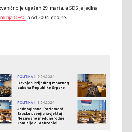
anično je ugašen 29. marta, a SDS je jedina
ankcija OFAC
-a od 2004. godine.
0
0
POLITIKA
19.04.2024.
|
Usvojen Prijedlog Izbornog
zakona Republike Srpske
0
1
POLITIKA
18.04.2024.
|
Jednoglasno: Parlament
Srpske usvojio izvještaj
Nezavisne međunarodne
komisije o Srebrenici