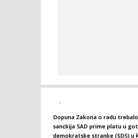
Željko
AUTOR
1
Svitlica
Dopuna Zakona o radu trebalo 
sanckija SAD prime platu u goto
demokratske stranke (SDS) u k