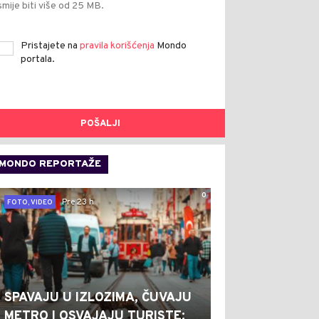
smije biti više od 25 MB.
Pristajete na
pravila korišćenja
Mondo
portala.
POŠALJI
MONDO REPORTAŽE
0
Pre 23 h
FOTO, VIDEO
SPAVAJU U IZLOZIMA, ČUVAJU
METRO I OSVAJAJU TURISTE: