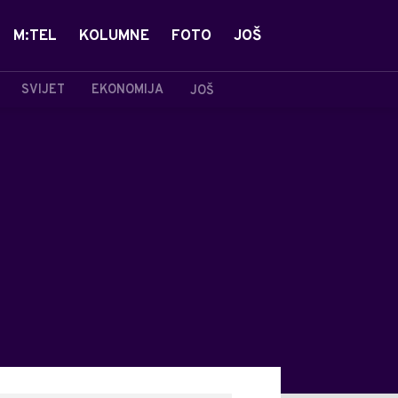
M:TEL
KOLUMNE
FOTO
JOŠ
SVIJET
EKONOMIJA
JOŠ