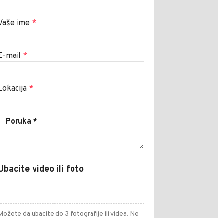
Vaše ime
*
E-mail
*
Lokacija
*
Ubacite video ili foto
Možete da ubacite do 3 fotografije ili videa. Ne