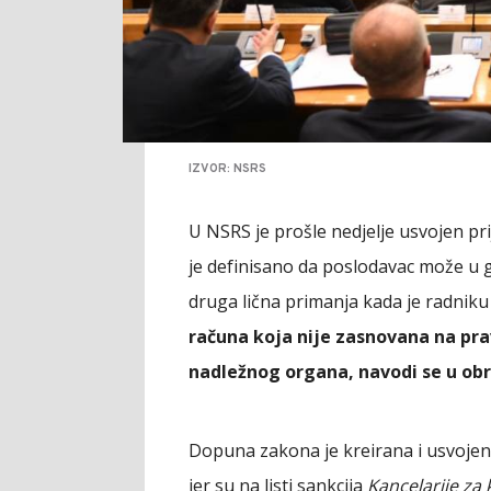
IZVOR: NSRS
U NSRS je prošle nedjelje usvojen p
je definisano da poslodavac može u 
druga lična primanja kada je radni
računa koja nije zasnovana na prav
nadležnog organa, navodi se u ob
Dopuna zakona je kreirana i usvojen
jer su na listi sankcija
Kancelarije za 