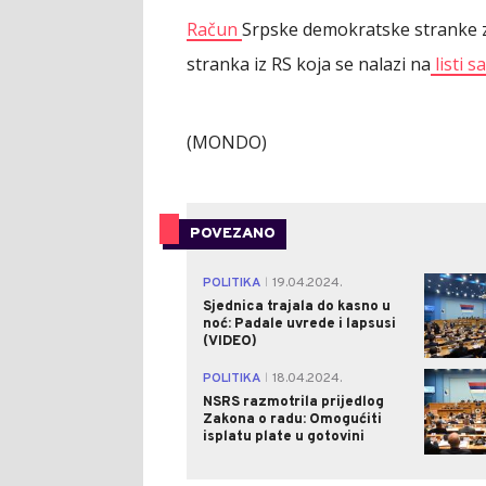
Račun
Srpske demokratske stranke zv
stranka iz RS koja se nalazi na
listi s
(MONDO)
POVEZANO
POLITIKA
19.04.2024.
|
Sjednica trajala do kasno u
noć: Padale uvrede i lapsusi
(VIDEO)
POLITIKA
18.04.2024.
|
NSRS razmotrila prijedlog
Zakona o radu: Omogućiti
isplatu plate u gotovini