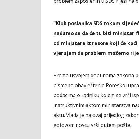
problem zaposlenih u SDS riješi na 
"Klub poslanika SDS tokom sljedeć
nadamo se da će tu biti ministar f
od ministara iz resora koji će koć
vjerujem da problem možemo riješ
Prema usvojem dopunama zakona poslo
pismeno obavještenje Poreskoj upravi
podacima o radniku kojem se vrši isp
instruktivnim aktom ministarstva nad
aktu. Vlada je na ovaj prijedlog zako
gotovom novcu vrši putem pošte.