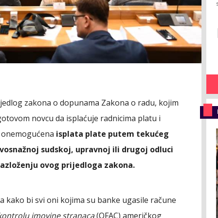
rijedlog zakona o dopunama Zakona o radu, kojim
gotovom novcu da isplaćuje radnicima platu i
ku onemogućena
isplata plate putem tekućeg
osnažnoj sudskoj, upravnoj ili drugoj odluci
razloženju ovog prijedloga zakona.
a kako bi svi oni kojima su banke ugasile račune
kontrolu imovine stranaca
(OFAC) američkog