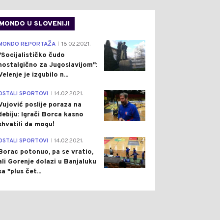
MONDO U SLOVENIJI
4
MONDO REPORTAŽA
16.02.2021.
|
"Socijalističko čudo
nostalgično za Jugoslavijom":
Velenje je izgubilo n...
1
OSTALI SPORTOVI
14.02.2021.
|
Vujović poslije poraza na
debiju: Igrači Borca kasno
shvatili da mogu!
3
OSTALI SPORTOVI
14.02.2021.
|
Borac potonuo, pa se vratio,
ali Gorenje dolazi u Banjaluku
sa "plus čet...