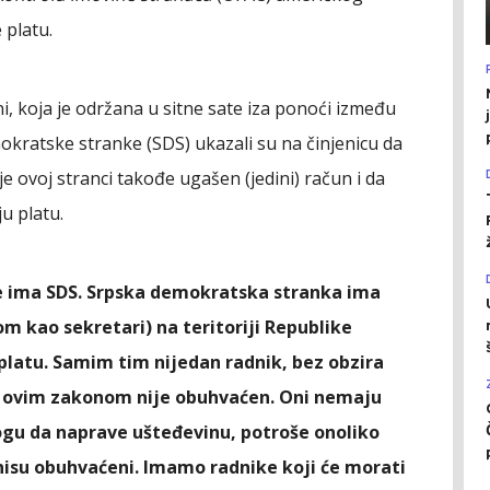
 platu.
, koja je održana u sitne sate iza ponoći između
mokratske stranke (SDS) ukazali su na činjenicu da
e ovoj stranci takođe ugašen (jedini) račun i da
u platu.
de ima SDS. Srpska demokratska stranka ima
m kao sekretari) na teritoriji Republike
 platu. Samim tim nijedan radnik, bez obzira
ti, ovim zakonom nije obuhvaćen. Oni nemaju
mogu da naprave ušteđevinu, potroše onoliko
nisu obuhvaćeni. Imamo radnike koji će morati