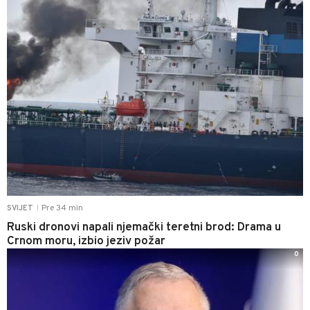
Pre 34 min
SVIJET
|
Ruski dronovi napali njemački teretni brod: Drama u
Crnom moru, izbio jeziv požar
0