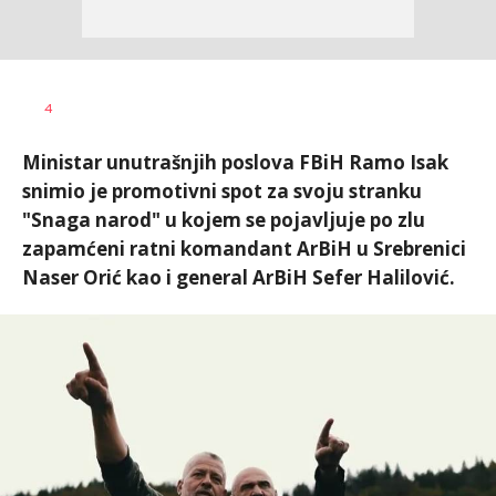
Željko
AUTOR
4
Svitlica
Ministar unutrašnjih poslova FBiH Ramo Isak
snimio je promotivni spot za svoju stranku
"Snaga narod" u kojem se pojavljuje po zlu
zapamćeni ratni komandant ArBiH u Srebrenici
Naser Orić kao i general ArBiH Sefer Halilović.