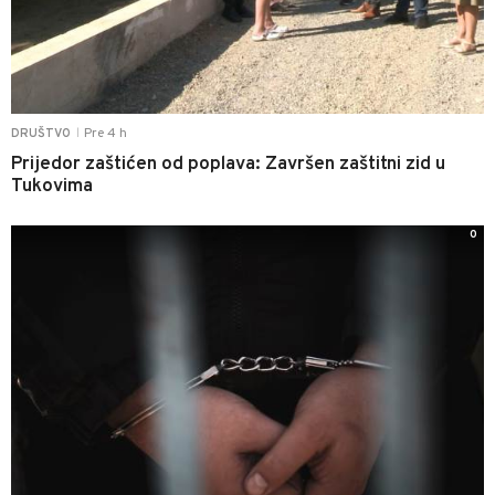
Pre 4 h
DRUŠTVO
|
Prijedor zaštićen od poplava: Završen zaštitni zid u
Tukovima
0