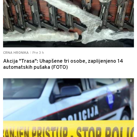
Pre 3 h
CRNA HRONIKA
|
Akcija "Trasa": Uhapšene tri osobe, zaplijenjeno 14
automatskih pušaka (FOTO)
0