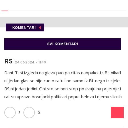
KOMENTARI
4
SVI KOMENTARI
RS
24.06.2024. / 11:49
Dani. Ti si izgleda na glavu pao pa citas naopako. Iz BL nikad
ni jedan glas se nije cuo o ratu i ne samo iz BL nego iz cjele
RS ni jedan jedini. Oni sto se non stop pozivaju na prijetnje i
rat su upravo bosnjacki politicari poput heleza i njemu slicnih.
3
0