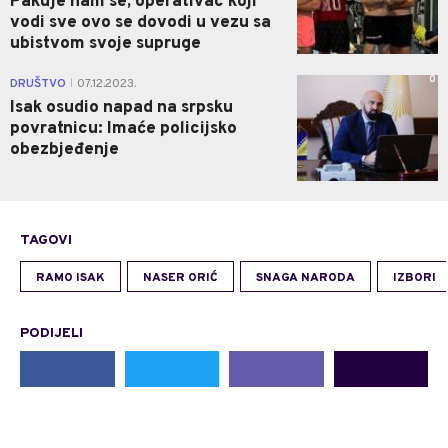
Pakuje nam se, operativac koji
vodi sve ovo se dovodi u vezu sa
ubistvom svoje supruge
0
DRUŠTVO
07.12.2023.
|
Isak osudio napad na srpsku
povratnicu: Imaće policijsko
obezbjeđenje
TAGOVI
RAMO ISAK
NASER ORIĆ
SNAGA NARODA
IZBORI
PODIJELI