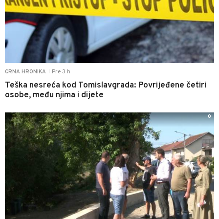
Pre 3 h
CRNA HRONIKA
|
Teška nesreća kod Tomislavgrada: Povrijeđene četiri
osobe, među njima i dijete
0