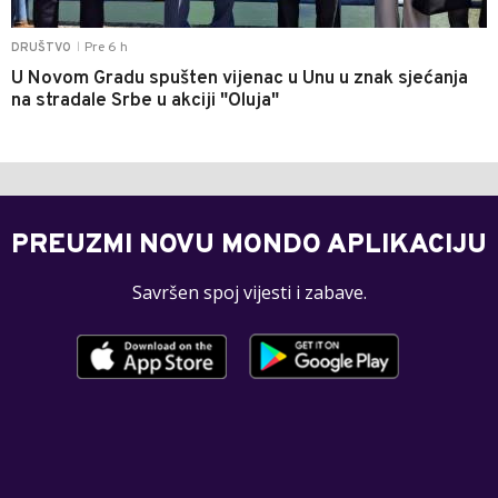
Pre 6 h
DRUŠTVO
|
U Novom Gradu spušten vijenac u Unu u znak sjećanja
na stradale Srbe u akciji "Oluja"
PREUZMI NOVU MONDO APLIKACIJU
Savršen spoj vijesti i zabave.