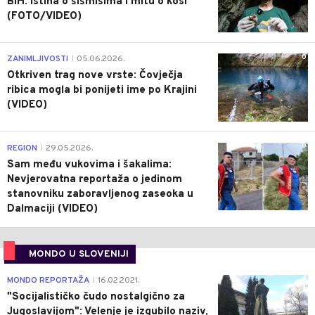
BiH: Istina o šišmišima i mitu o kosi
(FOTO/VIDEO)
0
ZANIMLJIVOSTI
05.06.2026.
|
Otkriven trag nove vrste: Čovječja
ribica mogla bi ponijeti ime po Krajini
(VIDEO)
0
REGION
29.05.2026.
|
Sam među vukovima i šakalima:
Nevjerovatna reportaža o jedinom
stanovniku zaboravljenog zaseoka u
Dalmaciji (VIDEO)
MONDO U SLOVENIJI
4
MONDO REPORTAŽA
16.02.2021.
|
"Socijalističko čudo nostalgično za
Jugoslavijom": Velenje je izgubilo naziv,