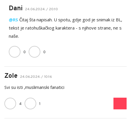
Dani
24.06.2024. / 20:10
@RS
Čitaj šta napisah. U spotu, gdje god je snimak iz BL,
tekst je ratohuškačkog karaktera - s njihove strane, ne s
naše.
0
0
Zole
24.06.2024. / 10:16
Svi su isti ,muslimanski fanatici
4
1