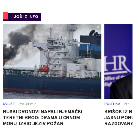
JOŠ IZ INFO
0
SVIJET
Pre 34 min
POLITIKA
Pre 1 
|
|
RUSKI DRONOVI NAPALI NJEMAČKI
KRIŠOK IZ 
TERETNI BROD: DRAMA U CRNOM
JASNU PORU
MORU, IZBIO JEZIV POŽAR
RAZGOVARA 