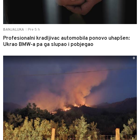
Pre 5 h
BANJALUKA
|
Profesionalni kradljivac automobila ponovo uhapšen:
Ukrao BMW-a pa ga slupao i pobjegao
0