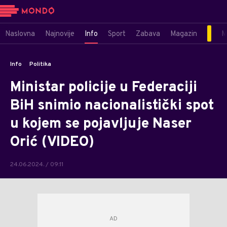
Naslovna
Najnovije
Info
Sport
Zabava
Magazin
M
Info
Politika
Ministar policije u Federaciji
BiH snimio nacionalistički spot
u kojem se pojavljuje Naser
Orić (VIDEO)
24.06.2024. / 09:11