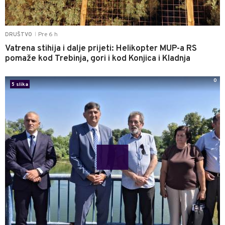
Pre 6 h
DRUŠTVO
|
Vatrena stihija i dalje prijeti: Helikopter MUP-a RS
pomaže kod Trebinja, gori i kod Konjica i Kladnja
0
5 slika