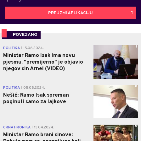
PREUZMI APLIKACIJU
POVEZANO
1
POLITIKA
15.06.2024.
|
Ministar Ramo Isak ima novu
pjesmu, "premijerno" je objavio
njegov sin Arnel (VIDEO)
0
POLITIKA
05.05.2024.
|
Nešić: Ramo Isak spreman
poginuti samo za lajkove
0
CRNA HRONIKA
13.04.2024.
|
Ministar Ramo brani sinove: