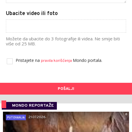
Ubacite video ili foto
Možete da ubacite do 3 fotografije ili videa. Ne smije biti
više od 25 MB.
Pristajete na
Mondo portala.
pravila korišćenja
POŠALJI
MONDO REPORTAŽE
0
21.07.2026.
PUTOVANJA