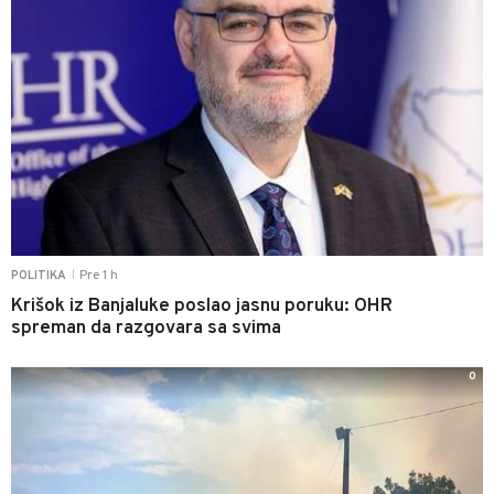
Pre 1 h
POLITIKA
|
Krišok iz Banjaluke poslao jasnu poruku: OHR
spreman da razgovara sa svima
0