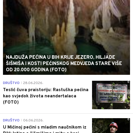
NAJDUŽA PEĆINA U BIH KRIJE JEZERO, HILJADE
ŠIŠMIŠA I KOSTI PEĆINSKOG MEDVJEDA STARE VIŠE
OD 20.000 GODINA (FOTO)
0
DRUŠTVO
28.06.2026.
|
Teslić čuva praistoriju: Rastuška pećina
kao svjedok života neandertalaca
(FOTO)
0
DRUŠTVO
06.06.2026.
|
U Mićinoj pećini s mladim naučnikom iz