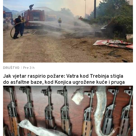
Pre 3 h
DRUŠTVO
|
Jak vjetar raspirio požare: Vatra kod Trebinja stigla
do asfaltne baze, kod Konjica ugrožene kuće i pruga
0