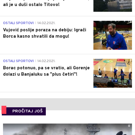
ali je u duši ostalo Titovo!
1
OSTALI SPORTOVI
14.02.2021.
|
Vujović poslije poraza na debiju: Igrači
Borca kasno shvatili da mogu!
3
OSTALI SPORTOVI
14.02.2021.
|
Borac potonuo, pa se vratio, ali Gorenje
dolazi u Banjaluku sa "plus četiri"!
PROČITAJ JOŠ
0