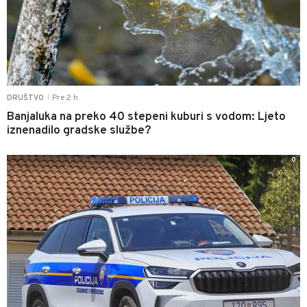
Pre 2 h
DRUŠTVO
|
Banjaluka na preko 40 stepeni kuburi s vodom: Ljeto
iznenadilo gradske službe?
0