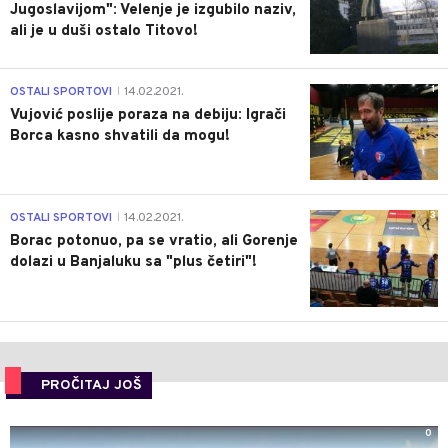
Jugoslavijom": Velenje je izgubilo naziv,
ali je u duši ostalo Titovo!
1
OSTALI SPORTOVI
14.02.2021.
|
Vujović poslije poraza na debiju: Igrači
Borca kasno shvatili da mogu!
3
OSTALI SPORTOVI
14.02.2021.
|
Borac potonuo, pa se vratio, ali Gorenje
dolazi u Banjaluku sa "plus četiri"!
PROČITAJ JOŠ
0