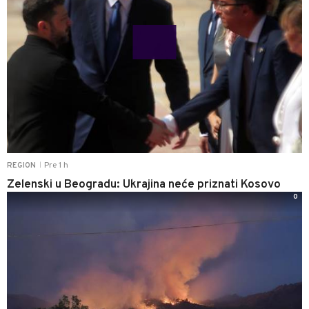
Pre 1 h
REGION
|
Zelenski u Beogradu: Ukrajina neće priznati Kosovo
0