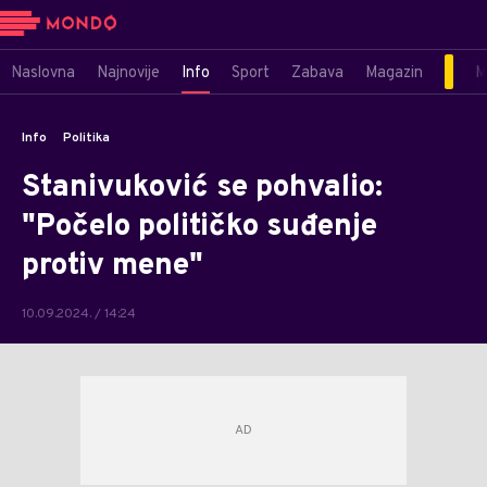
Naslovna
Najnovije
Info
Sport
Zabava
Magazin
M
Info
Politika
Stanivuković se pohvalio:
"Počelo političko suđenje
protiv mene"
10.09.2024. / 14:24