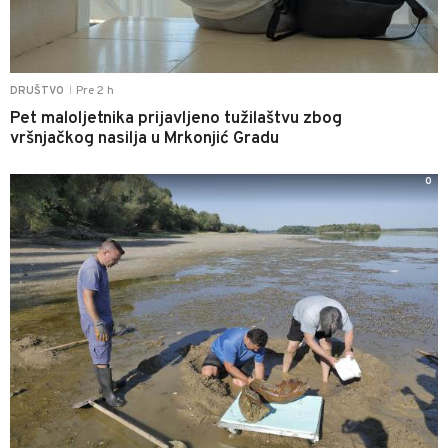
Pre 2 h
DRUŠTVO
|
Pet maloljetnika prijavljeno tužilaštvu zbog
vršnjačkog nasilja u Mrkonjić Gradu
0