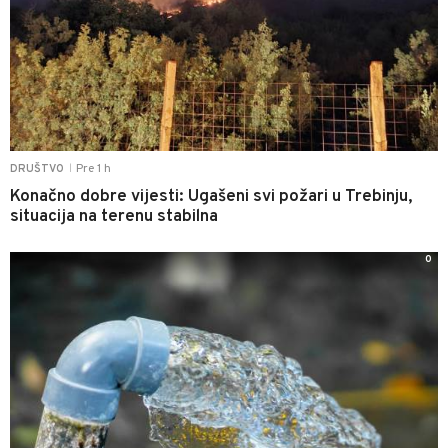
Pre 1 h
DRUŠTVO
|
Konačno dobre vijesti: Ugašeni svi požari u Trebinju,
situacija na terenu stabilna
0