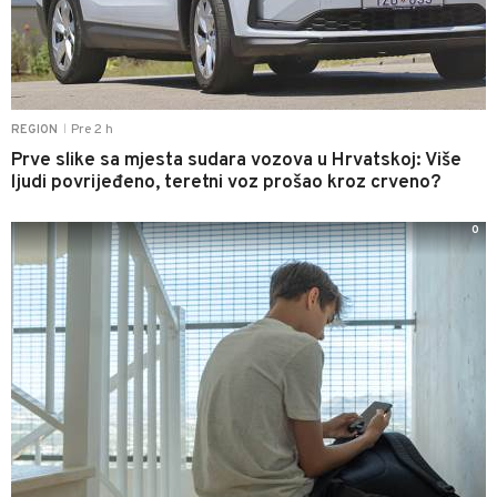
Pre 2 h
REGION
|
Prve slike sa mjesta sudara vozova u Hrvatskoj: Više
ljudi povrijeđeno, teretni voz prošao kroz crveno?
0