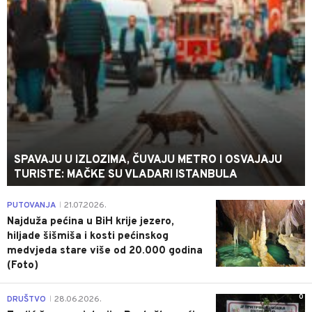
SPAVAJU U IZLOZIMA, ČUVAJU METRO I OSVAJAJU
TURISTE: MAČKE SU VLADARI ISTANBULA
0
PUTOVANJA
21.07.2026.
|
Najduža pećina u BiH krije jezero,
hiljade šišmiša i kosti pećinskog
medvjeda stare više od 20.000 godina
(Foto)
0
DRUŠTVO
28.06.2026.
|