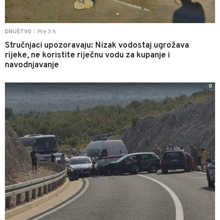
Pre 3 h
DRUŠTVO
|
Stručnjaci upozoravaju: Nizak vodostaj ugrožava
rijeke, ne koristite riječnu vodu za kupanje i
navodnjavanje
0