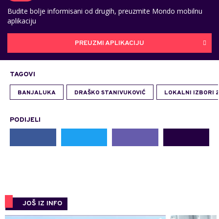
Budite bolje informisani od drugih, preuzmite Mondo mobilnu
aplikaciju
PREUZMI APLIKACIJU
TAGOVI
BANJALUKA
DRAŠKO STANIVUKOVIĆ
LOKALNI IZBORI 
PODIJELI
JOŠ IZ INFO