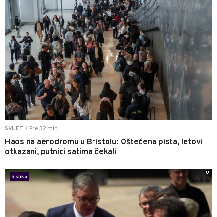
Pre 32 min
SVIJET
|
Haos na aerodromu u Bristolu: Oštećena pista, letovi
otkazani, putnici satima čekali
0
5 slika