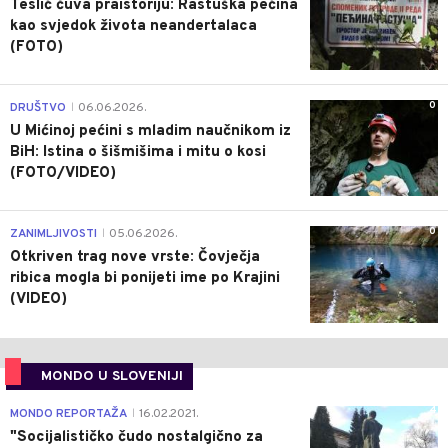
Teslić čuva praistoriju: Rastuška pećina
kao svjedok života neandertalaca
(FOTO)
0
DRUŠTVO
06.06.2026.
|
U Mićinoj pećini s mladim naučnikom iz
BiH: Istina o šišmišima i mitu o kosi
(FOTO/VIDEO)
0
ZANIMLJIVOSTI
05.06.2026.
|
Otkriven trag nove vrste: Čovječja
ribica mogla bi ponijeti ime po Krajini
(VIDEO)
MONDO U SLOVENIJI
4
MONDO REPORTAŽA
16.02.2021.
|
"Socijalističko čudo nostalgično za