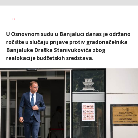
Željko
AUTOR
0
Svitlica
U Osnovnom sudu u Banjaluci danas je održano
ročište u slučaju prijave protiv gradonačelnika
Banjaluke Draška Stanivukovića zbog
realokacije budžetskih sredstava.