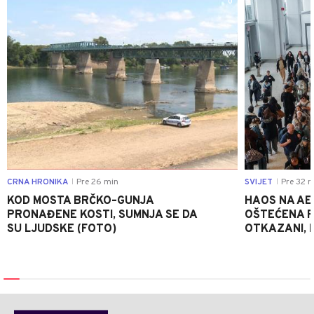
0
CRNA HRONIKA
Pre 26 min
SVIJET
Pre 32 m
|
|
KOD MOSTA BRČKO–GUNJA
HAOS NA AE
PRONAĐENE KOSTI, SUMNJA SE DA
OŠTEĆENA PI
SU LJUDSKE (FOTO)
OTKAZANI, P