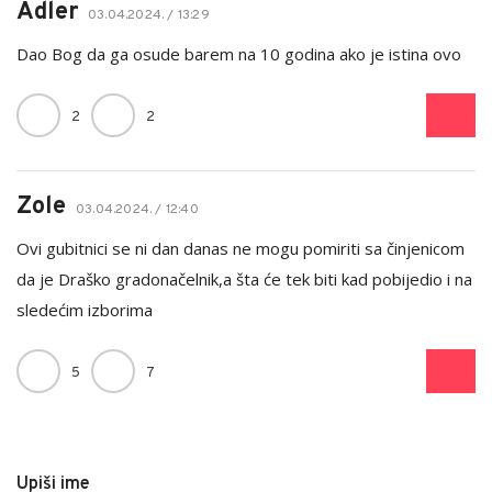
Adler
03.04.2024. / 13:29
Dao Bog da ga osude barem na 10 godina ako je istina ovo
2
2
Zole
03.04.2024. / 12:40
Ovi gubitnici se ni dan danas ne mogu pomiriti sa činjenicom
da je Draško gradonačelnik,a šta će tek biti kad pobijedio i na
sledećim izborima
5
7
Upiši ime