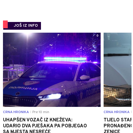
JOŠ IZ INFO
0
CRNA HRONIKA
Pre 10 min
CRNA HRONIKA
|
|
UHAPŠEN VOZAČ IZ KNEŽEVA:
TIJELO STA
UDARIO DVA PJEŠAKA PA POBJEGAO
PRONAĐENO 
SA MJESTA NESREĆE
ZENICE