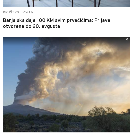
Pre 1 h
DRUŠTVO
|
Banjaluka daje 100 KM svim prvačićima: Prijave
otvorene do 20. avgusta
0