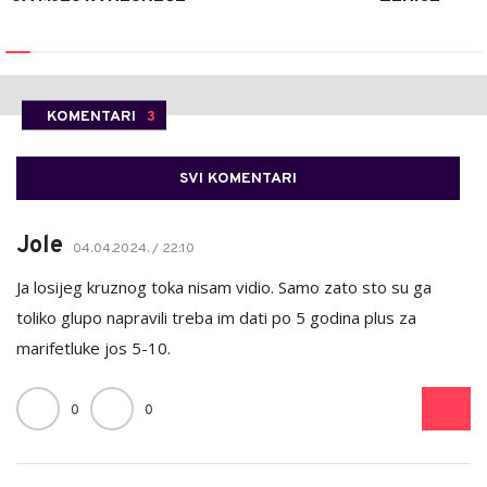
KOMENTARI
3
SVI KOMENTARI
Jole
04.04.2024. / 22:10
Ja losijeg kruznog toka nisam vidio. Samo zato sto su ga
toliko glupo napravili treba im dati po 5 godina plus za
marifetluke jos 5-10.
0
0