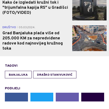
Kako će izgledati kružni tok i
"trijumfalna kapija RS" u Gradišci
(FOTO/VIDEO)
0
DRUŠTVO
05.03.2024.
|
Grad Banjaluka plaća više od
205.000 KM za nepredviđene
radove kod najnovijeg kružnog
toka
TAGOVI
BANJALUKA
DRAŠKO STANIVUKOVIĆ
PODIJELI