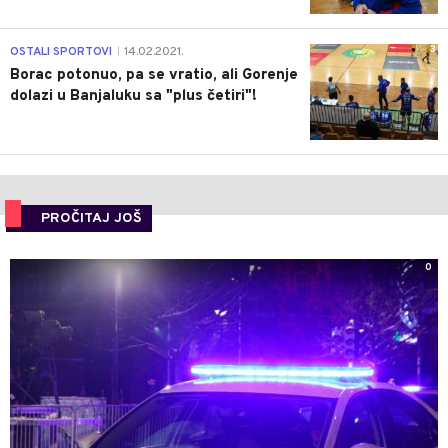
3
OSTALI SPORTOVI
14.02.2021.
|
Borac potonuo, pa se vratio, ali Gorenje
dolazi u Banjaluku sa "plus četiri"!
PROČITAJ JOŠ
0