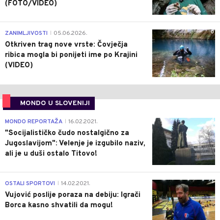
(FOTO/VIDEO)
0
ZANIMLJIVOSTI
05.06.2026.
|
Otkriven trag nove vrste: Čovječja
ribica mogla bi ponijeti ime po Krajini
(VIDEO)
MONDO U SLOVENIJI
4
MONDO REPORTAŽA
16.02.2021.
|
"Socijalističko čudo nostalgično za
Jugoslavijom": Velenje je izgubilo naziv,
ali je u duši ostalo Titovo!
1
OSTALI SPORTOVI
14.02.2021.
|
Vujović poslije poraza na debiju: Igrači
Borca kasno shvatili da mogu!