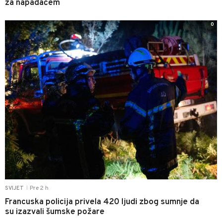
za napadačem
0
Pre 2 h
SVIJET
|
Francuska policija privela 420 ljudi zbog sumnje da
su izazvali šumske požare