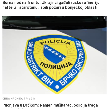
Burna noć na frontu: Ukrajinci gađali rusku rafineriju
nafte u Tatarstanu, izbili požari u Donjeckoj oblasti
0
Pre 2 h
CRNA HRONIKA
|
Pucnjava u Brčkom: Ranjen muškarac, policija traga