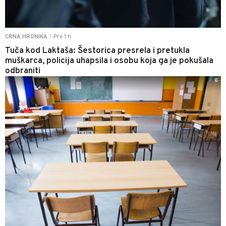
Pre 1 h
CRNA HRONIKA
|
Tuča kod Laktaša: Šestorica presrela i pretukla
muškarca, policija uhapsila i osobu koja ga je pokušala
odbraniti
0