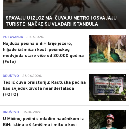
SPAVAJU U IZLOZIMA, ČUVAJU METRO I OSVAJAJU
TURISTE: MAČKE SU VLADARI ISTANBULA
0
PUTOVANJA
21.07.2026.
|
Najduža pećina u BiH krije jezero,
hiljade šišmiša i kosti pećinskog
medvjeda stare više od 20.000 godina
(Foto)
0
DRUŠTVO
28.06.2026.
|
Teslić čuva praistoriju: Rastuška pećina
kao svjedok života neandertalaca
(FOTO)
0
DRUŠTVO
06.06.2026.
|
U Mićinoj pećini s mladim naučnikom iz
BiH: Istina o šišmišima i mitu o kosi