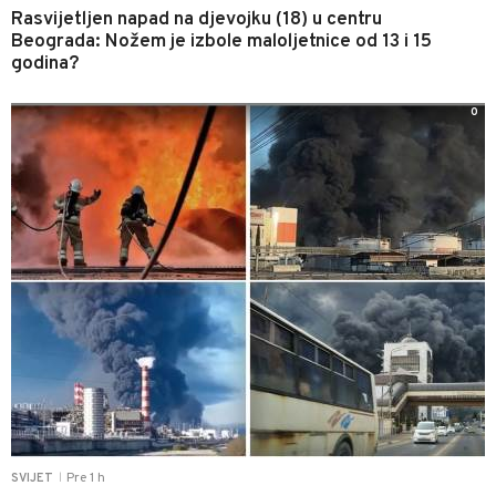
Rasvijetljen napad na djevojku (18) u centru
Beograda: Nožem je izbole maloljetnice od 13 i 15
godina?
0
Pre 1 h
SVIJET
|