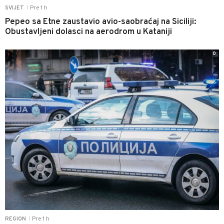
Pre 1 h
SVIJET
|
Pepeo sa Etne zaustavio avio-saobraćaj na Siciliji:
Obustavljeni dolasci na aerodrom u Kataniji
0
Pre 1 h
REGION
|