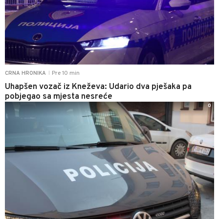
Pre 10 min
CRNA HRONIKA
|
Uhapšen vozač iz Kneževa: Udario dva pješaka pa
pobjegao sa mjesta nesreće
0