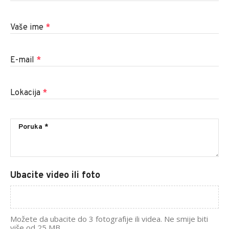
Vaše ime
*
E-mail
*
Lokacija
*
Ubacite video ili foto
Možete da ubacite do 3 fotografije ili videa. Ne smije biti
više od 25 MB.