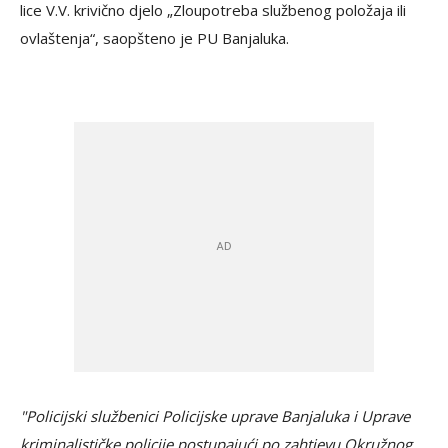
lice V.V. krivično djelo „Zloupotreba službenog položaja ili
ovlaštenja“, saopšteno je PU Banjaluka.
"Policijski službenici Policijske uprave Banjaluka i Uprave
kriminalističke policije postupajući po zahtjevu Okružnog