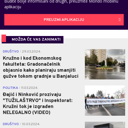
Budite bolje informisani od drugih, preuzmite Mondo mobilnu
aplikaciju
PREUZMI APLIKACIJU
MOŽDA ĆE VAS ZANIMATI
0
DRUŠTVO
29.03.2024.
|
Kružno i kod Ekonomskog
fakulteta: Gradonačelnik
objasnio kako planiraju smanjiti
gužve tokom gradnje u Banjaluci
5
POLITIKA
11.03.2024.
|
Đajić i Ninković prozivaju
"TUŽILAŠTRVO" i Inspektorat:
Kružni tok je izgrađen
NELEGALNO (VIDEO)
1
DRUŠTVO
10.03.2024.
|