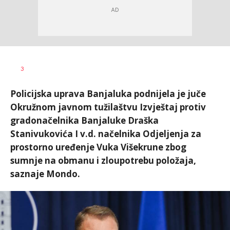
Željko
AUTOR
3
Svitlica
Policijska uprava Banjaluka podnijela je juče
Okružnom javnom tužilaštvu Izvještaj protiv
gradonačelnika Banjaluke Draška
Stanivukovića I v.d. načelnika Odjeljenja za
prostorno uređenje Vuka Višekrune zbog
sumnje na obmanu i zloupotrebu položaja,
saznaje Mondo.