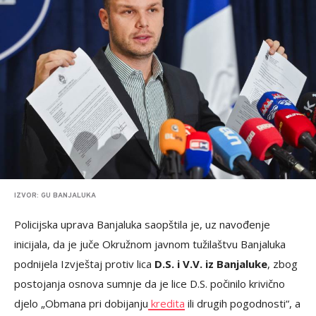
IZVOR: GU BANJALUKA
Policijska uprava Banjaluka saopštila je, uz navođenje
inicijala, da je juče Okružnom javnom tužilaštvu Banjaluka
podnijela Izvještaj protiv lica
D.S. i V.V. iz Banjaluke
, zbog
postojanja osnova sumnje da je lice D.S. počinilo krivično
djelo „Obmana pri dobijanju
kredita
ili drugih pogodnosti“, a