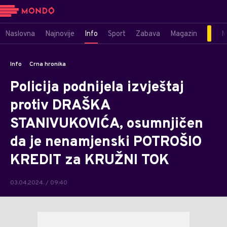
Naslovna
Najnovije
Info
Sport
Zabava
Magazin
M
Info
Crna hronika
Policija podnijela izvještaj
protiv DRAŠKA
STANIVUKOVIĆA, osumnjičen
da je nenamjenski POTROŠIO
KREDIT za KRUŽNI TOK
03.04.2024. / 09:40