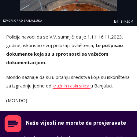
IZVOR: GRAD BANJALUKA
Br. slika: 4
Policija navodi da se V.V. sumnjiči da je 1.11. i 6.11.2023.
godine, iskoristio svoj položaj i ovlaštenja,
te potpisao
dokumente koja su u sprotnosti sa važećom
dokumentacijom.
Mondo saznaje da su u pitanju sredstva koja su iskorištena
za izgradnju jedne od
kružnih raskrsnica
u Banjaluci.
(MONDO)
Naše vijesti ne morate da provjeravate