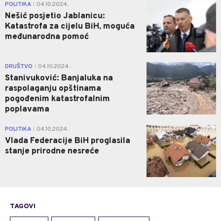
0
POLITIKA
04.10.2024.
|
Nešić posjetio Jablanicu:
Katastrofa za cijelu BiH, moguća
međunarodna pomoć
0
DRUŠTVO
04.10.2024.
|
Stanivuković: Banjaluka na
raspolaganju opštinama
pogođenim katastrofalnim
poplavama
0
POLITIKA
04.10.2024.
|
Vlada Federacije BiH proglasila
stanje prirodne nesreće
TAGOVI