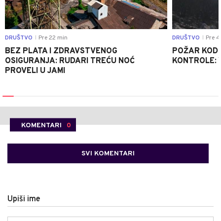
DRUŠTVO
Pre 22 min
DRUŠTVO
Pre 4
|
|
BEZ PLATA I ZDRAVSTVENOG
POŽAR KOD K
OSIGURANJA: RUDARI TREĆU NOĆ
KONTROLE: 
PROVELI U JAMI
KOMENTARI
0
SVI KOMENTARI
Upiši ime