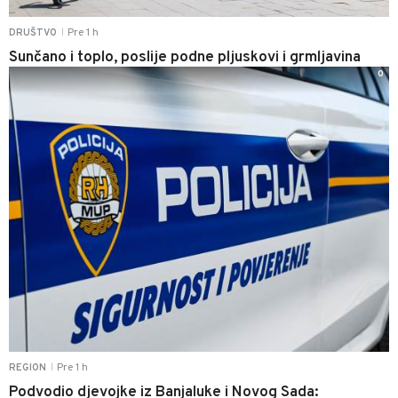
Pre 1 h
DRUŠTVO
|
Sunčano i toplo, poslije podne pljuskovi i grmljavina
0
Pre 1 h
REGION
|
Podvodio djevojke iz Banjaluke i Novog Sada: