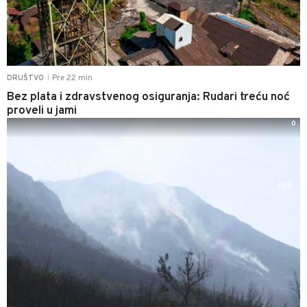
Pre 22 min
DRUŠTVO
|
Bez plata i zdravstvenog osiguranja: Rudari treću noć
proveli u jami
0