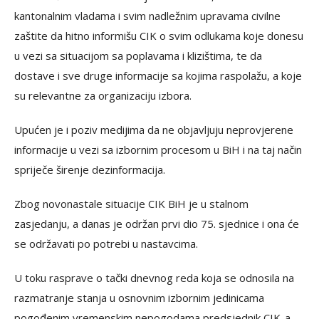
kantonalnim vladama i svim nadležnim upravama civilne
zaštite da hitno informišu CIK o svim odlukama koje donesu
u vezi sa situacijom sa poplavama i klizištima, te da
dostave i sve druge informacije sa kojima raspolažu, a koje
su relevantne za organizaciju izbora.
Upućen je i poziv medijima da ne objavljuju neprovjerene
informacije u vezi sa izbornim procesom u BiH i na taj način
spriječe širenje dezinformacija.
Zbog novonastale situacije CIK BiH je u stalnom
zasjedanju, a danas je održan prvi dio 75. sjednice i ona će
se održavati po potrebi u nastavcima.
U toku rasprave o tački dnevnog reda koja se odnosila na
razmatranje stanja u osnovnim izbornim jedinicama
pogođenim vremenskim nepogodama predsjednik CIK-a