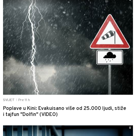
Pre 11 h
SVIJET
|
Poplave u Kini: Evakuisano više od 25.000 ljudi, stiže
i tajfun "Dolfin" (VIDEO)
0