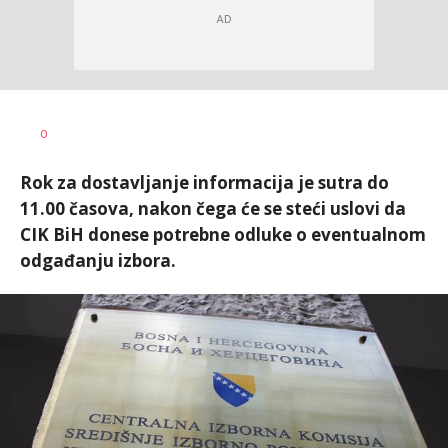
Dušan
AUTOR
0
Volaš
Rok za dostavljanje informacija je sutra do
11.00 časova, nakon čega će se steći uslovi da
CIK BiH donese potrebne odluke o eventualnom
odgađanju izbora.