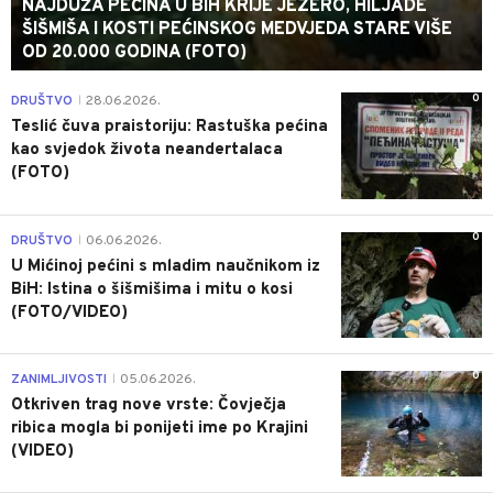
NAJDUŽA PEĆINA U BIH KRIJE JEZERO, HILJADE
ŠIŠMIŠA I KOSTI PEĆINSKOG MEDVJEDA STARE VIŠE
OD 20.000 GODINA (FOTO)
0
DRUŠTVO
28.06.2026.
|
Teslić čuva praistoriju: Rastuška pećina
kao svjedok života neandertalaca
(FOTO)
0
DRUŠTVO
06.06.2026.
|
U Mićinoj pećini s mladim naučnikom iz
BiH: Istina o šišmišima i mitu o kosi
(FOTO/VIDEO)
0
ZANIMLJIVOSTI
05.06.2026.
|
Otkriven trag nove vrste: Čovječja
ribica mogla bi ponijeti ime po Krajini
(VIDEO)