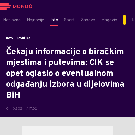
Naslovna
Najnovije
Info
Sport
Zabava
Magazin
M
Info
Politika
Čekaju informacije o biračkim
mjestima i putevima: CIK se
opet oglasio o eventualnom
odgađanju izbora u dijelovima
BiH
04.10.2024. / 17:02