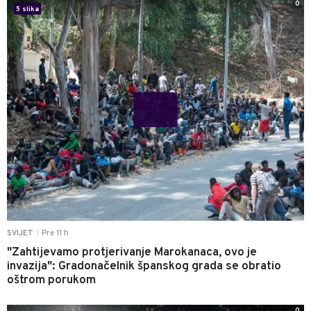
0
5 slika
Pre 11 h
SVIJET
|
"Zahtijevamo protjerivanje Marokanaca, ovo je
invazija": Gradonačelnik španskog grada se obratio
oštrom porukom
0