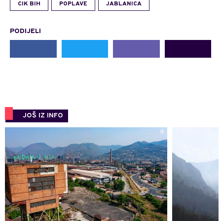
CIK BIH
POPLAVE
JABLANICA
PODIJELI
JOŠ IZ INFO
0