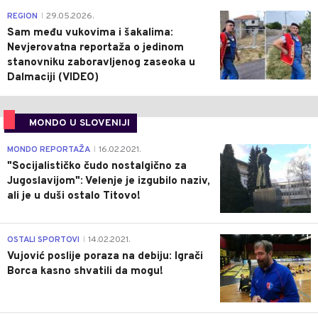
0
REGION
29.05.2026.
|
Sam među vukovima i šakalima:
Nevjerovatna reportaža o jedinom
stanovniku zaboravljenog zaseoka u
Dalmaciji (VIDEO)
MONDO U SLOVENIJI
4
MONDO REPORTAŽA
16.02.2021.
|
"Socijalističko čudo nostalgično za
Jugoslavijom": Velenje je izgubilo naziv,
ali je u duši ostalo Titovo!
1
OSTALI SPORTOVI
14.02.2021.
|
Vujović poslije poraza na debiju: Igrači
Borca kasno shvatili da mogu!