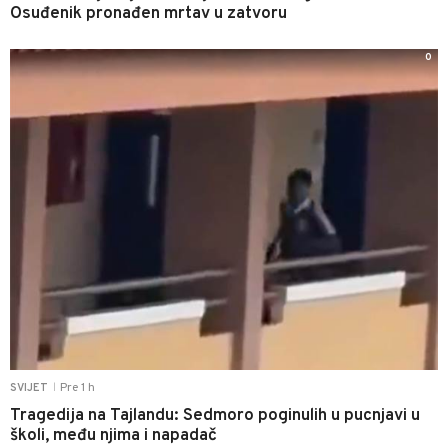
Osuđenik pronađen mrtav u zatvoru
0
Pre 1 h
SVIJET
|
Tragedija na Tajlandu: Sedmoro poginulih u pucnjavi u
školi, među njima i napadač