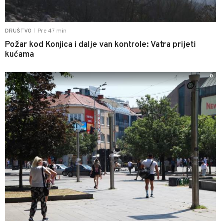
Pre 47 min
DRUŠTVO
|
Požar kod Konjica i dalje van kontrole: Vatra prijeti
kućama
0