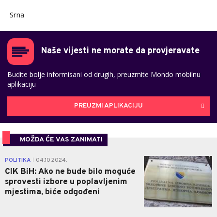
Srna
Naše vijesti ne morate da provjeravate
Budite bolje informisani od drugih, preuzmite Mondo mobilnu
aplikaciju
PREUZMI APLIKACIJU
MOŽDA ĆE VAS ZANIMATI
1
POLITIKA
04.10.2024.
|
CIK BiH: Ako ne bude bilo moguće
sprovesti izbore u poplavljenim
mjestima, biće odgođeni