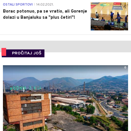
3
OSTALI SPORTOVI
14.02.2021.
|
Borac potonuo, pa se vratio, ali Gorenje
dolazi u Banjaluku sa "plus četiri"!
PROČITAJ JOŠ
0