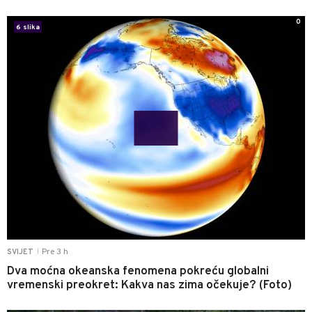
0
6 slika
Pre 3 h
SVIJET
|
Dva moćna okeanska fenomena pokreću globalni
vremenski preokret: Kakva nas zima očekuje? (Foto)