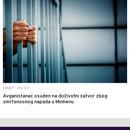
Pre 12 h
SVIJET
|
Avganistanac osuđen na doživotni zatvor zbog
smrtonosnog napada u Minhenu