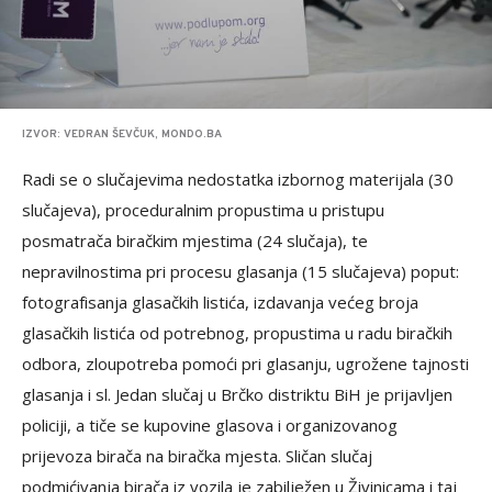
IZVOR: VEDRAN ŠEVČUK, MONDO.BA
Radi se o slučajevima nedostatka izbornog materijala (30
slučajeva), proceduralnim propustima u pristupu
posmatrača biračkim mjestima (24 slučaja), te
nepravilnostima pri procesu glasanja (15 slučajeva) poput:
fotografisanja glasačkih listića, izdavanja većeg broja
glasačkih listića od potrebnog, propustima u radu biračkih
odbora, zloupotreba pomoći pri glasanju, ugrožene tajnosti
glasanja i sl. Jedan slučaj u Brčko distriktu BiH je prijavljen
policiji, a tiče se kupovine glasova i organizovanog
prijevoza birača na biračka mjesta. Sličan slučaj
podmićivanja birača iz vozila je zabilježen u Živinicama i taj