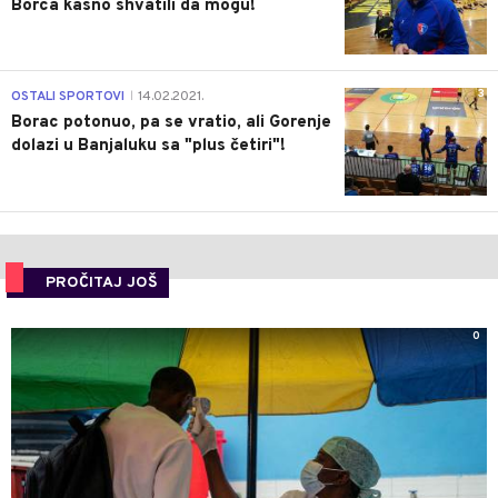
Borca kasno shvatili da mogu!
3
OSTALI SPORTOVI
14.02.2021.
|
Borac potonuo, pa se vratio, ali Gorenje
dolazi u Banjaluku sa "plus četiri"!
PROČITAJ JOŠ
0