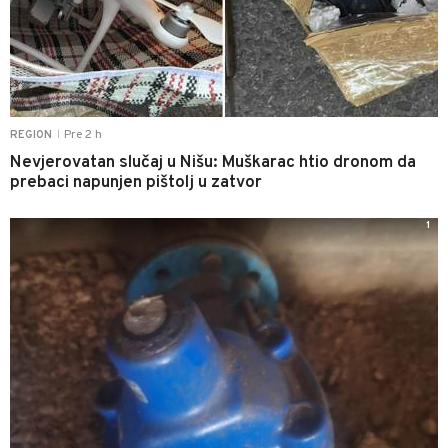
Pre 2 h
REGION
|
Nevjerovatan slučaj u Nišu: Muškarac htio dronom da
prebaci napunjen pištolj u zatvor
1