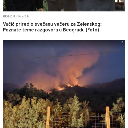
Pre 3 h
REGION
|
Vučić priredio svečanu večeru za Zelenskog:
Poznate teme razgovora u Beogradu (Foto)
0