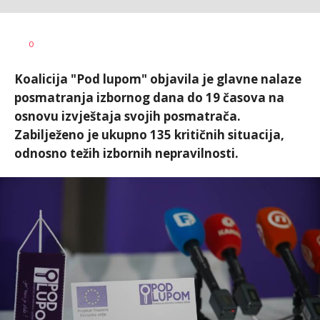
Dušan
AUTOR
0
Volaš
Koalicija "Pod lupom" objavila je glavne nalaze
posmatranja izbornog dana do 19 časova na
osnovu izvještaja svojih posmatrača.
Zabilježeno je ukupno 135 kritičnih situacija,
odnosno težih izbornih nepravilnosti.