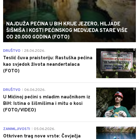
NAJDUŽA PEĆINA U BIH KRIJE JEZERO, HILJADE
ŠIŠMIŠA I KOSTI PEĆINSKOG MEDVJEDA STARE VIŠE
OD 20.000 GODINA (FOTO)
0
DRUŠTVO
28.06.2026.
|
Teslić čuva praistoriju: Rastuška pećina
kao svjedok života neandertalaca
(FOTO)
0
DRUŠTVO
06.06.2026.
|
U Mićinoj pećini s mladim naučnikom iz
BiH: Istina o šišmišima i mitu o kosi
(FOTO/VIDEO)
0
ZANIMLJIVOSTI
05.06.2026.
|
Otkriven trag nove vrste: Čovječja