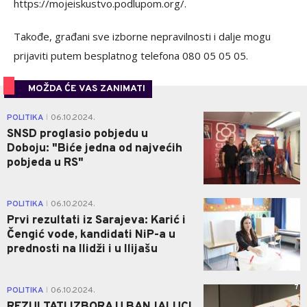
https://mojeiskustvo.podlupom.org/.
Takođe, građani sve izborne nepravilnosti i dalje mogu
prijaviti putem besplatnog telefona 080 05 05 05.
MOŽDA ĆE VAS ZANIMATI
0
POLITIKA
06.10.2024.
|
SNSD proglasio pobjedu u
Doboju: "Biće jedna od najvećih
pobjeda u RS"
0
POLITIKA
06.10.2024.
|
Prvi rezultati iz Sarajeva: Karić i
Čengić vode, kandidati NiP-a u
prednosti na Ilidži i u Ilijašu
7
POLITIKA
06.10.2024.
|