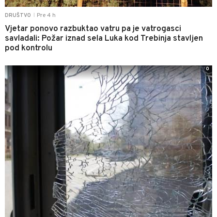
Pre 4 h
DRUŠTVO
|
Vjetar ponovo razbuktao vatru pa je vatrogasci
savladali: Požar iznad sela Luka kod Trebinja stavljen
pod kontrolu
0