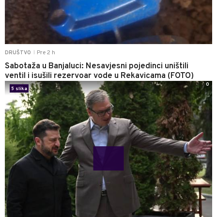
Pre 2 h
DRUŠTVO
|
Sabotaža u Banjaluci: Nesavjesni pojedinci uništili
ventil i isušili rezervoar vode u Rekavicama (FOTO)
0
5 slika