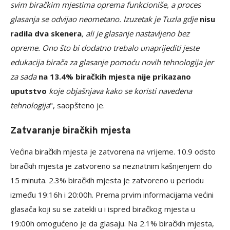
svim biračkim mjestima oprema funkcioniše, a proces
glasanja se odvijao neometano. Izuzetak je Tuzla gdje
nisu
radila dva skenera
, ali je glasanje nastavljeno bez
opreme. Ono što bi dodatno trebalo unaprijediti jeste
edukacija birača za glasanje pomoću novih tehnologija jer
za sada
na 13.4% biračkih mjesta nije prikazano
uputstvo
koje objašnjava kako se koristi navedena
tehnologija
", saopšteno je.
Zatvaranje biračkih mjesta
Većina biračkih mjesta je zatvorena na vrijeme. 10.9 odsto
biračkih mjesta je zatvoreno sa neznatnim kašnjenjem do
15 minuta. 2.3% biračkih mjesta je zatvoreno u periodu
između 19:16h i 20:00h. Prema prvim informacijama većini
glasača koji su se zatekli u i ispred biračkog mjesta u
19:00h omogućeno je da glasaju. Na 2.1% biračkih mjesta,