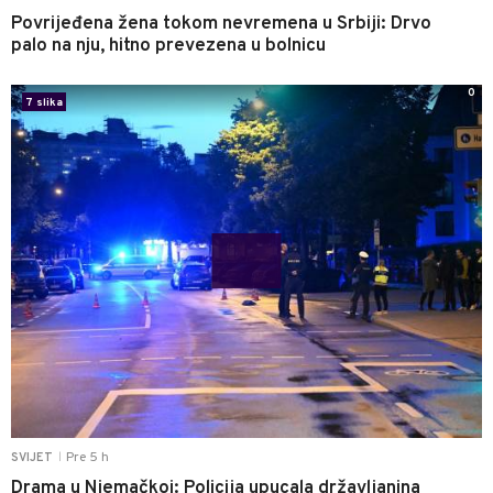
Povrijeđena žena tokom nevremena u Srbiji: Drvo
palo na nju, hitno prevezena u bolnicu
0
7 slika
Pre 5 h
SVIJET
|
Drama u Njemačkoj: Policija upucala državljanina