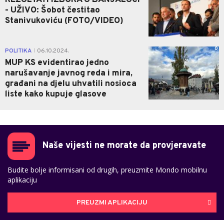
REZULTATI IZBORA U BANJALUCI
- UŽIVO: Šobot čestitao
Stanivukoviću (FOTO/VIDEO)
0
POLITIKA
06.10.2024.
|
MUP KS evidentirao jedno
narušavanje javnog reda i mira,
građani na djelu uhvatili nosioca
liste kako kupuje glasove
Naše vijesti ne morate da provjeravate
Budite bolje informisani od drugih, preuzmite Mondo mobilnu
aplikaciju
PREUZMI APLIKACIJU