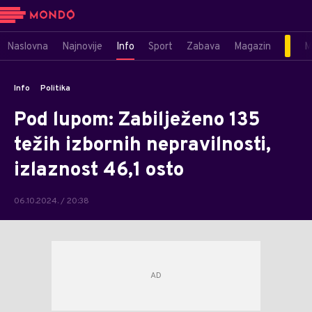
Naslovna
Najnovije
Info
Sport
Zabava
Magazin
M
Info
Politika
Pod lupom: Zabilježeno 135
težih izbornih nepravilnosti,
izlaznost 46,1 osto
06.10.2024. / 20:38