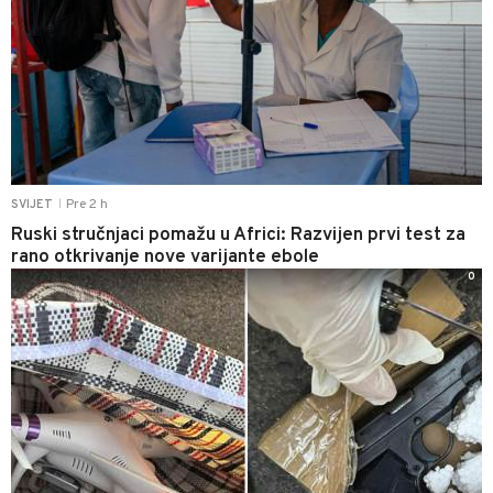
Pre 2 h
SVIJET
|
Ruski stručnjaci pomažu u Africi: Razvijen prvi test za
rano otkrivanje nove varijante ebole
0