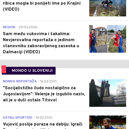
ribica mogla bi ponijeti ime po Krajini
(VIDEO)
0
REGION
29.05.2026.
|
Sam među vukovima i šakalima:
Nevjerovatna reportaža o jedinom
stanovniku zaboravljenog zaseoka u
Dalmaciji (VIDEO)
MONDO U SLOVENIJI
4
MONDO REPORTAŽA
16.02.2021.
|
"Socijalističko čudo nostalgično za
Jugoslavijom": Velenje je izgubilo naziv,
ali je u duši ostalo Titovo!
1
OSTALI SPORTOVI
14.02.2021.
|
Vujović poslije poraza na debiju: Igrači