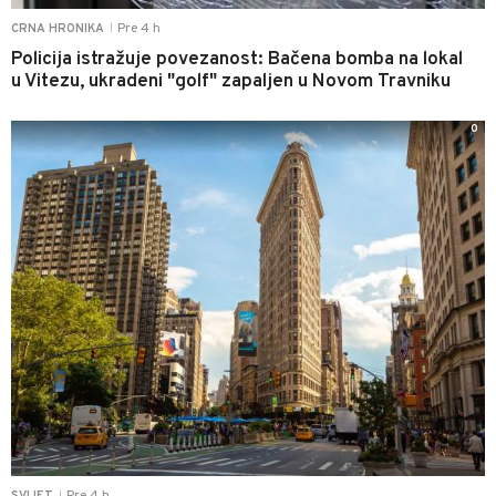
Pre 4 h
CRNA HRONIKA
|
Policija istražuje povezanost: Bačena bomba na lokal
u Vitezu, ukradeni "golf" zapaljen u Novom Travniku
0
Pre 4 h
SVIJET
|