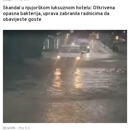
Skandal u njujorškom luksuznom hotelu: Otkrivena
opasna bakterija, uprava zabranila radnicima da
obavijeste goste
0
Pre 5 h
REGION
|