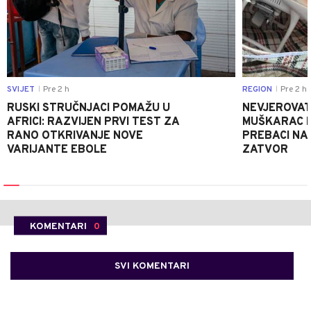
SVIJET
Pre 2 h
REGION
Pre 2 h
|
|
RUSKI STRUČNJACI POMAŽU U
NEVJEROVATA
AFRICI: RAZVIJEN PRVI TEST ZA
MUŠKARAC H
RANO OTKRIVANJE NOVE
PREBACI NA
VARIJANTE EBOLE
ZATVOR
KOMENTARI
0
SVI KOMENTARI