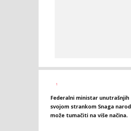
Nikolina
AUTOR
1
Damjanić
Federalni ministar unutrašnjih
svojom strankom Snaga naroda 
može tumačiti na više načina.