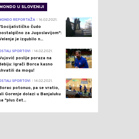
MONDO U SLOVENIJI
4
MONDO REPORTAŽA
16.02.2021.
|
"Socijalističko čudo
nostalgično za Jugoslavijom":
Velenje je izgubilo n...
1
OSTALI SPORTOVI
14.02.2021.
|
Vujović poslije poraza na
debiju: Igrači Borca kasno
shvatili da mogu!
3
OSTALI SPORTOVI
14.02.2021.
|
Borac potonuo, pa se vratio,
ali Gorenje dolazi u Banjaluku
sa "plus čet...