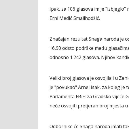
Ipak, za 106 glasova im je "izbjeglo" 
Erni Medić Smailhodžić.
Značajan rezultat Snaga naroda je ostv
16,90 odsto podrške među glasačima. 
odnosno 1.242 glasova. Njihov kandid
Veliki broj glasova je osvojila i u Zeni
je "povukao" Arnel Isak, za kojeg je 
Parlamenta FBiH za Gradsko vijeće Gr
neće osvojiti pretjeran broj mjesta u
Odbornike će Snaga naroda imati tak