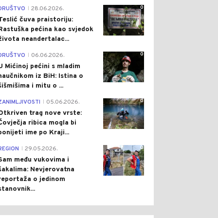
0
DRUŠTVO
28.06.2026.
|
Teslić čuva praistoriju:
Rastuška pećina kao svjedok
života neandertalac...
0
DRUŠTVO
06.06.2026.
|
U Mićinoj pećini s mladim
naučnikom iz BiH: Istina o
šišmišima i mitu o ...
0
ZANIMLJIVOSTI
05.06.2026.
|
Otkriven trag nove vrste:
Čovječja ribica mogla bi
ponijeti ime po Kraji...
0
REGION
29.05.2026.
|
Sam među vukovima i
šakalima: Nevjerovatna
reportaža o jedinom
stanovnik...