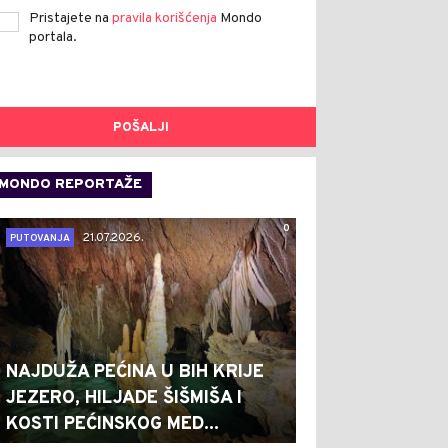
Pristajete na
pravila korišćenja
Mondo
portala.
POŠALJI
MONDO REPORTAŽE
0
21.07.2026.
PUTOVANJA
NAJDUŽA PEĆINA U BIH KRIJE
JEZERO, HILJADE ŠIŠMIŠA I
KOSTI PEĆINSKOG MED...