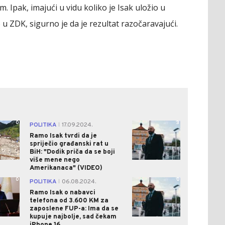
. Ipak, imajući u vidu koliko je Isak uložio u
 ZDK, sigurno je da je rezultat razočaravajući.
0
3
POLITIKA
17.09.2024.
|
Ramo Isak tvrdi da je
spriječio građanski rat u
BiH: "Dodik priča da se boji
više mene nego
Amerikanaca" (VIDEO)
0
0
POLITIKA
06.08.2024.
|
Ramo Isak o nabavci
telefona od 3.600 KM za
zaposlene FUP-a: Ima da se
kupuje najbolje, sad čekam
iPhone 16