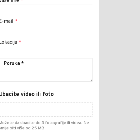
Vaše ime
*
E-mail
*
Lokacija
*
Ubacite video ili foto
Možete da ubacite do 3 fotografije ili videa. Ne
smije biti više od 25 MB.