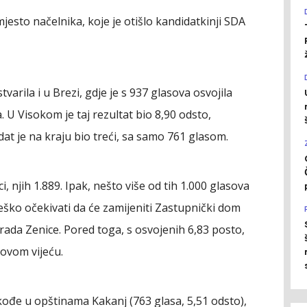
mjesto načelnika, koje je otišlo kandidatkinji SDA
arila i u Brezi, gdje je s 937 glasova osvojila
U Visokom je taj rezultat bio 8,90 odsto,
at je na kraju bio treći, sa samo 761 glasom.
ci, njih 1.889. Ipak, nešto više od tih 1.000 glasova
teško očekivati da će zamijeniti Zastupnički dom
ada Zenice. Pored toga, s osvojenih 6,83 posto,
 ovom vijeću.
ođe u opštinama Kakanj (763 glasa, 5,51 odsto),