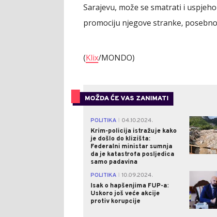
Sarajevu, može se smatrati i uspjehom
promociju njegove stranke, posebno u
(
Klix
/MONDO)
MOŽDA ĆE VAS ZANIMATI
POLITIKA
04.10.2024.
|
Krim-policija istražuje kako
je došlo do klizišta:
Federalni ministar sumnja
da je katastrofa posljedica
samo padavina
POLITIKA
10.09.2024.
|
Isak o hapšenjima FUP-a:
Uskoro još veće akcije
protiv korupcije