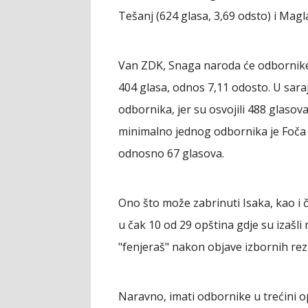
Tešanj (624 glasa, 3,69 odsto) i Magla
Van ZDK, Snaga naroda će odbornike i
404 glasa, odnos 7,11 odosto. U sara
odbornika, jer su osvojili 488 glasova
minimalno jednog odbornika je Foča u 
odnosno 67 glasova.
Ono što može zabrinuti Isaka, kao i č
u čak 10 od 29 opština gdje su izašli
"fenjeraš" nakon objave izbornih rez
Naravno, imati odbornike u trećini op