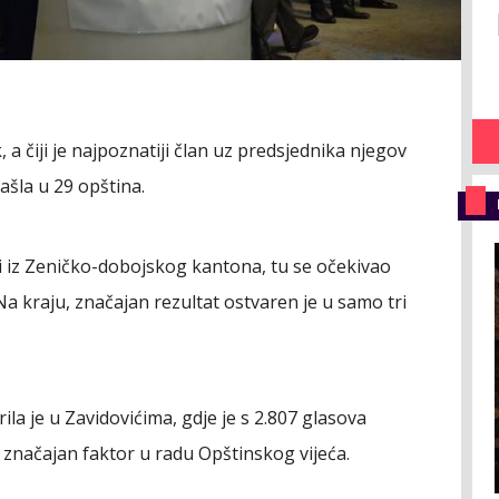
 a čiji je najpoznatiji član uz predsjednika njegov
ašla u 29 opština.
zi iz Zeničko-dobojskog kantona, tu se očekivao
Na kraju, značajan rezultat ostvaren je u samo tri
ila je u Zavidovićima, gdje je s 2.807 glasova
ti značajan faktor u radu Opštinskog vijeća.