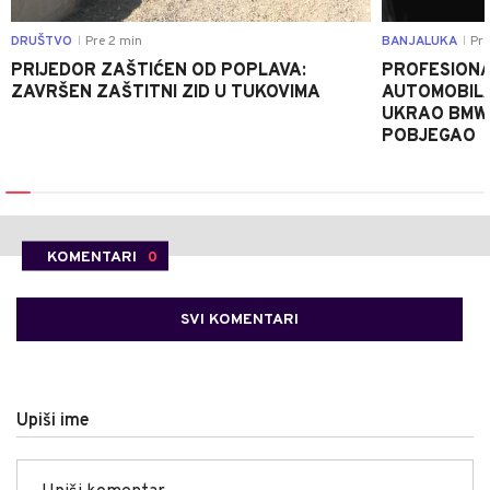
DRUŠTVO
Pre 2 min
BANJALUKA
Pre
|
|
PRIJEDOR ZAŠTIĆEN OD POPLAVA:
PROFESIONA
ZAVRŠEN ZAŠTITNI ZID U TUKOVIMA
AUTOMOBIL
UKRAO BMW-
POBJEGAO
KOMENTARI
0
SVI KOMENTARI
Upiši ime