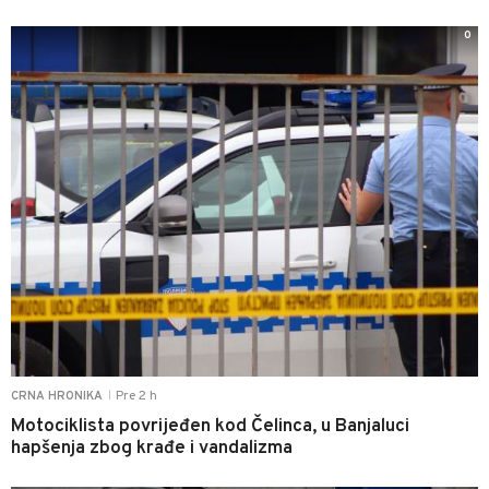
0
Pre 2 h
CRNA HRONIKA
|
Motociklista povrijeđen kod Čelinca, u Banjaluci
hapšenja zbog krađe i vandalizma