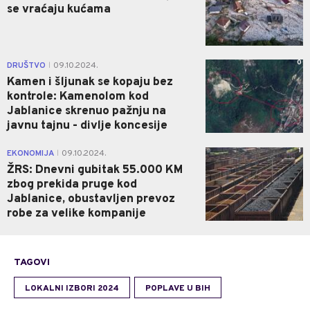
se vraćaju kućama
0
DRUŠTVO
09.10.2024.
|
Kamen i šljunak se kopaju bez
kontrole: Kamenolom kod
Jablanice skrenuo pažnju na
javnu tajnu - divlje koncesije
1
EKONOMIJA
09.10.2024.
|
ŽRS: Dnevni gubitak 55.000 KM
zbog prekida pruge kod
Jablanice, obustavljen prevoz
robe za velike kompanije
TAGOVI
LOKALNI IZBORI 2024
POPLAVE U BIH