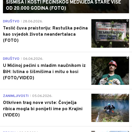
ŠIŠMIŠA I KOSTI PEĆINSKOG MEDVJEDA STARE VIŠE
OD 20.000 GODINA (FOTO)
0
DRUŠTVO
28.06.2026.
|
Teslić čuva praistoriju: Rastuška pećina
kao svjedok života neandertalaca
(FOTO)
0
DRUŠTVO
06.06.2026.
|
U Mićinoj pećini s mladim naučnikom iz
BiH: Istina o šišmišima i mitu o kosi
(FOTO/VIDEO)
0
ZANIMLJIVOSTI
05.06.2026.
|
Otkriven trag nove vrste: Čovječja
ribica mogla bi ponijeti ime po Krajini
(VIDEO)