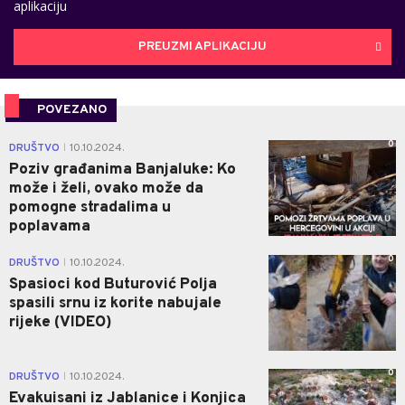
aplikaciju
PREUZMI APLIKACIJU
POVEZANO
0
DRUŠTVO
10.10.2024.
|
Poziv građanima Banjaluke: Ko
može i želi, ovako može da
pomogne stradalima u
poplavama
0
DRUŠTVO
10.10.2024.
|
Spasioci kod Buturović Polja
spasili srnu iz korite nabujale
rijeke (VIDEO)
0
DRUŠTVO
10.10.2024.
|
Evakuisani iz Jablanice i Konjica