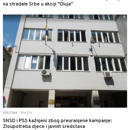
na stradale Srbe u akciji "Oluja"
0
Pre 2 h
POLITIKA
|
SNSD i PSS kažnjeni zbog preuranjene kampanje:
Zloupotreba djece i javnih sredstava