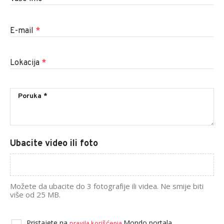
E-mail
*
Lokacija
*
Ubacite video ili foto
Možete da ubacite do 3 fotografije ili videa. Ne smije biti
više od 25 MB.
Pristajete na
Mondo portala.
pravila korišćenja