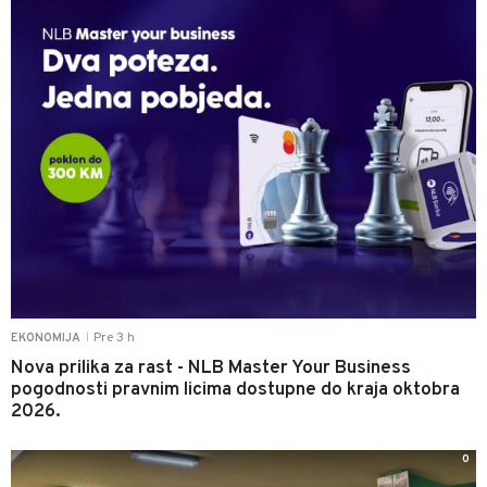
Pre 3 h
EKONOMIJA
|
Nova prilika za rast - NLB Master Your Business
pogodnosti pravnim licima dostupne do kraja oktobra
2026.
0