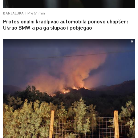
Pre 51 min
BANJALUKA
|
Profesionalni kradljivac automobila ponovo uhapšen:
Ukrao BMW-a pa ga slupao i pobjegao
0