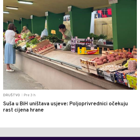
Pre 3 h
DRUŠTVO
|
Suša u BiH uništava usjeve: Poljoprivrednici očekuju
rast cijena hrane