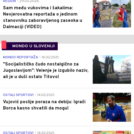
0
REGION
29.05.2026.
|
Sam među vukovima i šakalima:
Nevjerovatna reportaža o jedinom
stanovniku zaboravljenog zaseoka u
Dalmaciji (VIDEO)
MONDO U SLOVENIJI
4
MONDO REPORTAŽA
16.02.2021.
|
"Socijalističko čudo nostalgično za
Jugoslavijom": Velenje je izgubilo naziv,
ali je u duši ostalo Titovo!
1
OSTALI SPORTOVI
14.02.2021.
|
Vujović poslije poraza na debiju: Igrači
Borca kasno shvatili da mogu!
3
OSTALI SPORTOVI
14.02.2021.
|