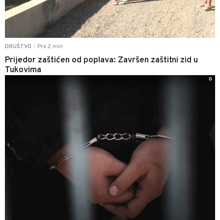
Pre 2 min
DRUŠTVO
|
Prijedor zaštićen od poplava: Završen zaštitni zid u
Tukovima
0