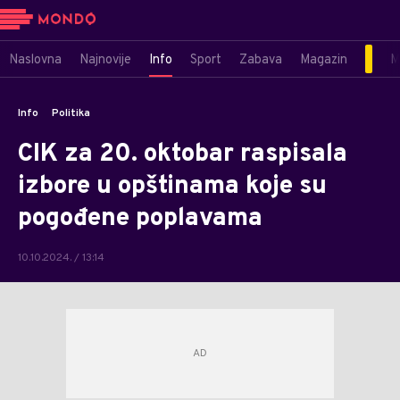
Naslovna
Najnovije
Info
Sport
Zabava
Magazin
M
Info
Politika
CIK za 20. oktobar raspisala
izbore u opštinama koje su
pogođene poplavama
10.10.2024. / 13:14