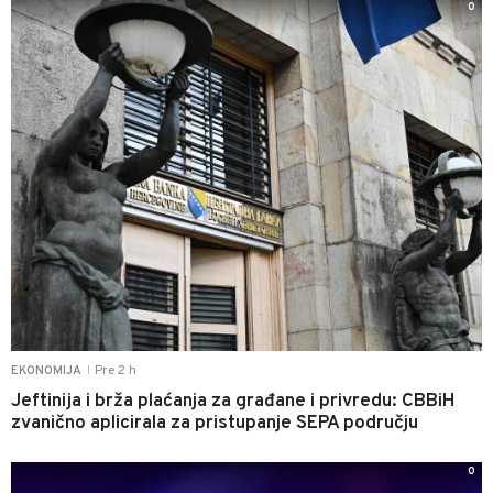
0
Pre 2 h
EKONOMIJA
|
Jeftinija i brža plaćanja za građane i privredu: CBBiH
zvanično aplicirala za pristupanje SEPA području
0