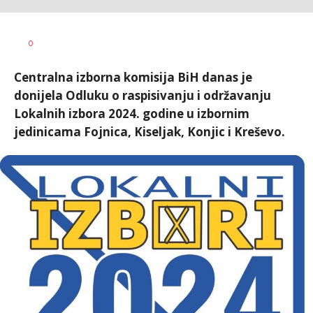
Željko
AUTOR
0
Svitlica
Centralna izborna komisija BiH danas je
donijela Odluku o raspisivanju i održavanju
Lokalnih izbora 2024. godine u izbornim
jedinicama Fojnica, Kiseljak, Konjic i Kreševo.