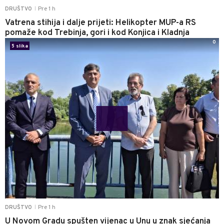
Pre 1 h
DRUŠTVO
|
Vatrena stihija i dalje prijeti: Helikopter MUP-a RS
pomaže kod Trebinja, gori i kod Konjica i Kladnja
0
5 slika
Pre 1 h
DRUŠTVO
|
U Novom Gradu spušten vijenac u Unu u znak sjećanja