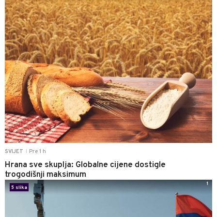
Pre 1 h
SVIJET
|
Hrana sve skuplja: Globalne cijene dostigle
trogodišnji maksimum
1
5 slika