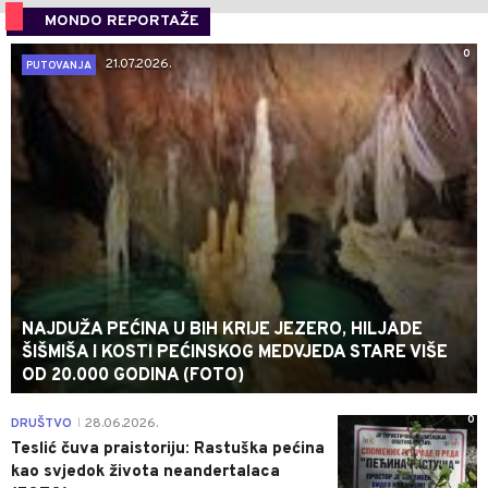
MONDO REPORTAŽE
0
21.07.2026.
PUTOVANJA
NAJDUŽA PEĆINA U BIH KRIJE JEZERO, HILJADE
ŠIŠMIŠA I KOSTI PEĆINSKOG MEDVJEDA STARE VIŠE
OD 20.000 GODINA (FOTO)
0
DRUŠTVO
28.06.2026.
|
Teslić čuva praistoriju: Rastuška pećina
kao svjedok života neandertalaca