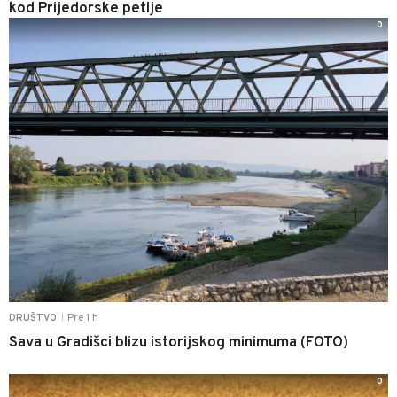
kod Prijedorske petlje
0
Pre 1 h
DRUŠTVO
|
Sava u Gradišci blizu istorijskog minimuma (FOTO)
0