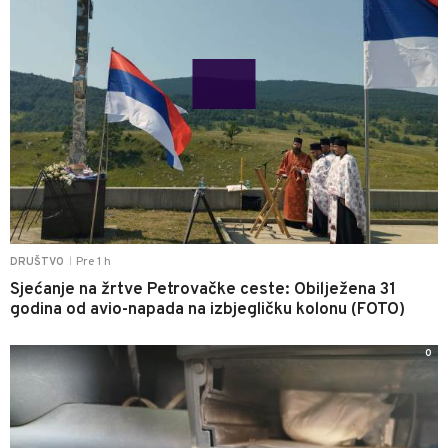
Pre 1 h
DRUŠTVO
|
Sjećanje na žrtve Petrovačke ceste: Obilježena 31
godina od avio-napada na izbjegličku kolonu (FOTO)
0