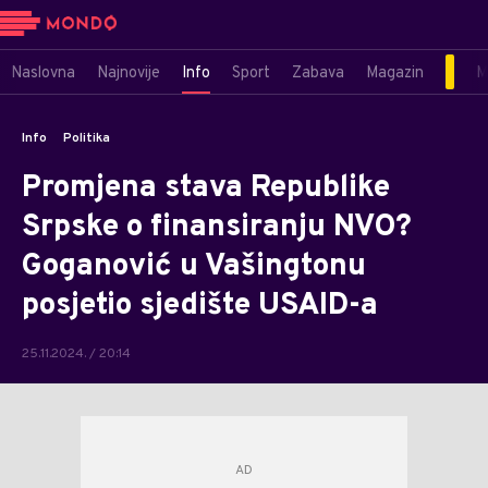
Naslovna
Najnovije
Info
Sport
Zabava
Magazin
M
Info
Politika
Promjena stava Republike
Srpske o finansiranju NVO?
Goganović u Vašingtonu
posjetio sjedište USAID-a
25.11.2024. / 20:14