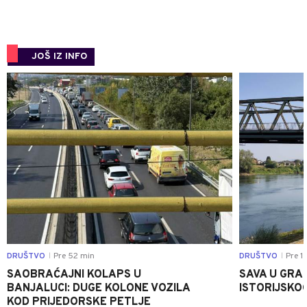
JOŠ IZ INFO
0
DRUŠTVO
Pre 52 min
DRUŠTVO
Pre 1 
|
|
SAOBRAĆAJNI KOLAPS U
SAVA U GRAD
BANJALUCI: DUGE KOLONE VOZILA
ISTORIJSKOG
KOD PRIJEDORSKE PETLJE