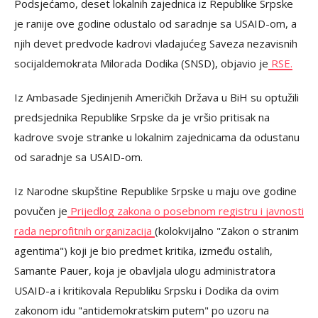
Podsjećamo, deset lokalnih zajednica iz Republike Srpske
je ranije ove godine odustalo od saradnje sa USAID-om, a
njih devet predvode kadrovi vladajućeg Saveza nezavisnih
socijaldemokrata Milorada Dodika (SNSD), objavio je
RSE.
Iz Ambasade Sjedinjenih Američkih Država u BiH su optužili
predsjednika Republike Srpske da je vršio pritisak na
kadrove svoje stranke u lokalnim zajednicama da odustanu
od saradnje sa USAID-om.
Iz Narodne skupštine Republike Srpske u maju ove godine
povučen je
Prijedlog zakona o posebnom registru i javnosti
rada neprofitnih organizacija
(kolokvijalno "Zakon o stranim
agentima") koji je bio predmet kritika, između ostalih,
Samante Pauer, koja je obavljala ulogu administratora
USAID-a i kritikovala Republiku Srpsku i Dodika da ovim
zakonom idu "antidemokratskim putem" po uzoru na