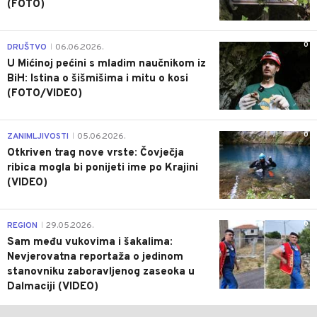
(FOTO)
0
DRUŠTVO
06.06.2026.
|
U Mićinoj pećini s mladim naučnikom iz
BiH: Istina o šišmišima i mitu o kosi
(FOTO/VIDEO)
0
ZANIMLJIVOSTI
05.06.2026.
|
Otkriven trag nove vrste: Čovječja
ribica mogla bi ponijeti ime po Krajini
(VIDEO)
0
REGION
29.05.2026.
|
Sam među vukovima i šakalima:
Nevjerovatna reportaža o jedinom
stanovniku zaboravljenog zaseoka u
Dalmaciji (VIDEO)