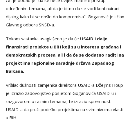
On je dodao je "da se neće uvijek imati isti pristup
određenim temama, ali da je bitno da se vodi kontinuirani
dijalog kako bi se došlo do kompromisa". Goganović je i član
Glavnog odbora SNSD-a.
Tokom sastanka usaglašeno je da će
USAID i dalje
finansirati projekte u BiH koji su u interesu građana i
demokratskih procesa, ali i da će se dodatno raditi na
projektima regionalne saradnje država Zapadnog
Balkana.
Vršilac dužnosti zamjenika direktora USAID-a Džejms Houp
je izrazio zadovoljstvo posjetom Goganovića USAID-u i
razgovorom o raznim temama, te izrazio spremnost
USAID-a da pruži podršku projektima na svim nivoima vlasti
u BiH.