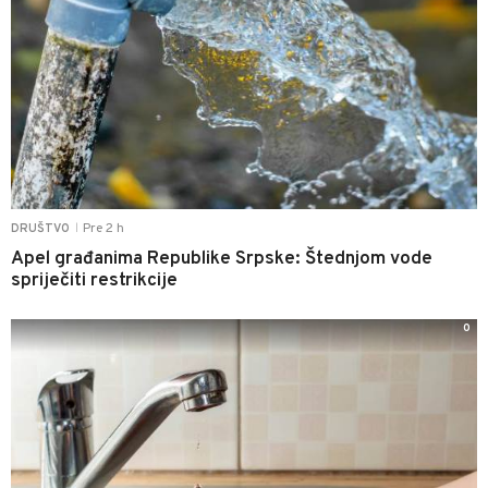
Pre 2 h
DRUŠTVO
|
Apel građanima Republike Srpske: Štednjom vode
spriječiti restrikcije
0