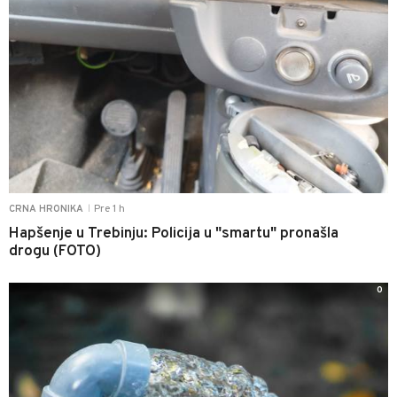
Pre 1 h
CRNA HRONIKA
|
Hapšenje u Trebinju: Policija u "smartu" pronašla
drogu (FOTO)
0