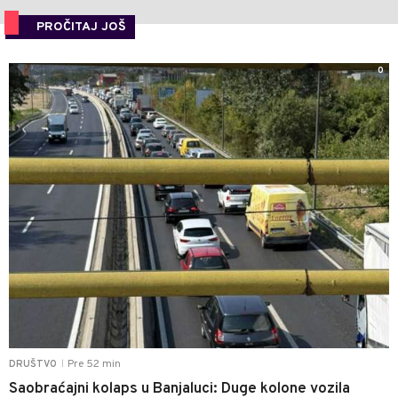
PROČITAJ JOŠ
0
Pre 52 min
DRUŠTVO
|
Saobraćajni kolaps u Banjaluci: Duge kolone vozila