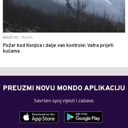
Pre 3 h
DRUŠTVO
|
Požar kod Konjica i dalje van kontrole: Vatra prijeti
kućama
PREUZMI NOVU MONDO APLIKACIJU
Savršen spoj vijesti i zabave.