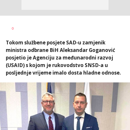
Željko
AUTOR
0
Svitlica
Tokom službene posjete SAD-u zamjenik
ministra odbrane BiH Aleksandar Goganović
posjetio je Agenciju za međunarodni razvoj
(USAID) s kojom je rukovodstvo SNSD-a u
posljednje vrijeme imalo dosta hladne odnose.