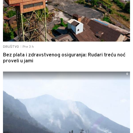
Pre 3 h
DRUŠTVO
|
Bez plata i zdravstvenog osiguranja: Rudari treću noć
proveli u jami
0