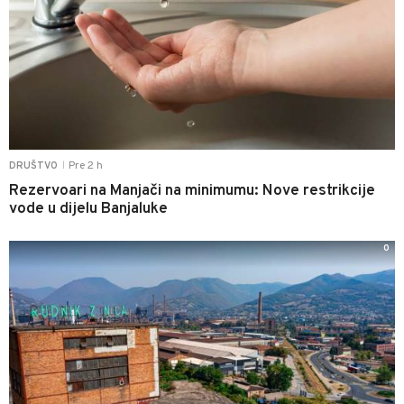
Pre 2 h
DRUŠTVO
|
Rezervoari na Manjači na minimumu: Nove restrikcije
vode u dijelu Banjaluke
0