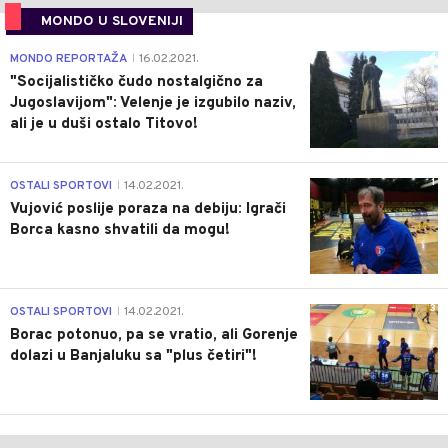
MONDO U SLOVENIJI
4
MONDO REPORTAŽA
16.02.2021.
|
"Socijalističko čudo nostalgično za
Jugoslavijom": Velenje je izgubilo naziv,
ali je u duši ostalo Titovo!
1
OSTALI SPORTOVI
14.02.2021.
|
Vujović poslije poraza na debiju: Igrači
Borca kasno shvatili da mogu!
3
OSTALI SPORTOVI
14.02.2021.
|
Borac potonuo, pa se vratio, ali Gorenje
dolazi u Banjaluku sa "plus četiri"!