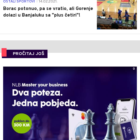
3
OSTALI SPORTOVI
14.02.2021.
|
Borac potonuo, pa se vratio, ali Gorenje
dolazi u Banjaluku sa "plus četiri"!
PROČITAJ JOŠ
0