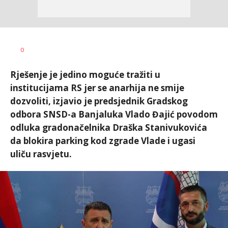
Dušan
AUTOR
0
Volaš
Rješenje je jedino moguće tražiti u
institucijama RS jer se anarhija ne smije
dozvoliti, izjavio je predsjednik Gradskog
odbora SNSD-a Banjaluka Vlado Đajić povodom
odluka gradonačelnika Draška Stanivukovića
da blokira parking kod zgrade Vlade i ugasi
uliču rasvjetu.