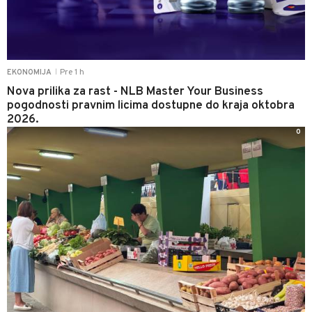
Pre 1 h
EKONOMIJA
|
Nova prilika za rast - NLB Master Your Business
pogodnosti pravnim licima dostupne do kraja oktobra
2026.
0