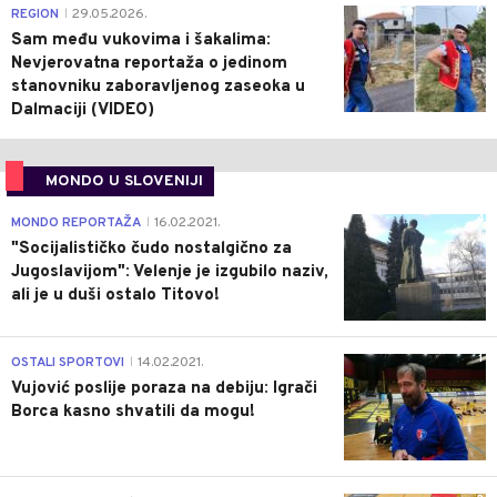
0
REGION
29.05.2026.
|
Sam među vukovima i šakalima:
Nevjerovatna reportaža o jedinom
stanovniku zaboravljenog zaseoka u
Dalmaciji (VIDEO)
MONDO U SLOVENIJI
4
MONDO REPORTAŽA
16.02.2021.
|
"Socijalističko čudo nostalgično za
Jugoslavijom": Velenje je izgubilo naziv,
ali je u duši ostalo Titovo!
1
OSTALI SPORTOVI
14.02.2021.
|
Vujović poslije poraza na debiju: Igrači
Borca kasno shvatili da mogu!