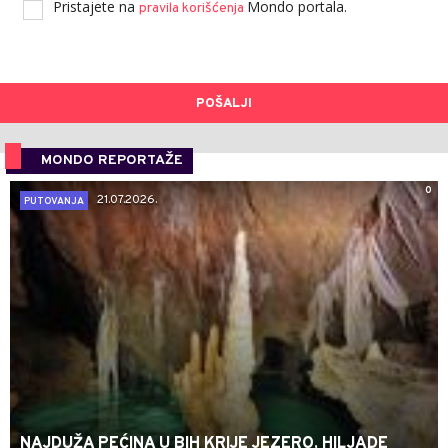
Pristajete na
Mondo portala.
pravila korišćenja
POŠALJI
MONDO REPORTAŽE
0
21.07.2026.
PUTOVANJA
NAJDUŽA PEĆINA U BIH KRIJE JEZERO, HILJADE