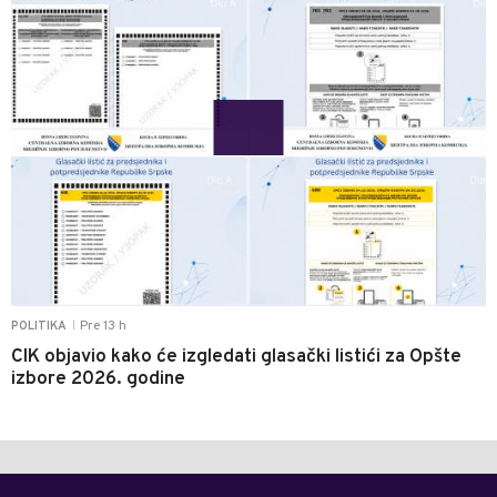
Pre 13 h
POLITIKA
|
CIK objavio kako će izgledati glasački listići za Opšte
izbore 2026. godine