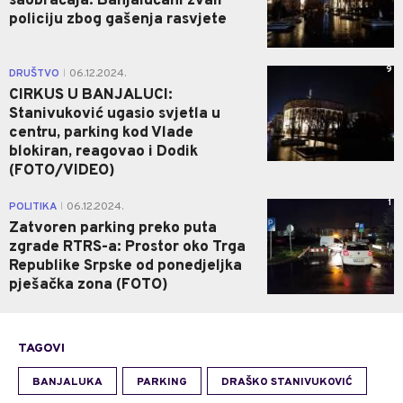
saobraćaja: Banjalučani zvali
policiju zbog gašenja rasvjete
9
DRUŠTVO
06.12.2024.
|
CIRKUS U BANJALUCI:
Stanivuković ugasio svjetla u
centru, parking kod Vlade
blokiran, reagovao i Dodik
(FOTO/VIDEO)
1
POLITIKA
06.12.2024.
|
Zatvoren parking preko puta
zgrade RTRS-a: Prostor oko Trga
Republike Srpske od ponedjeljka
pješačka zona (FOTO)
TAGOVI
BANJALUKA
PARKING
DRAŠKO STANIVUKOVIĆ