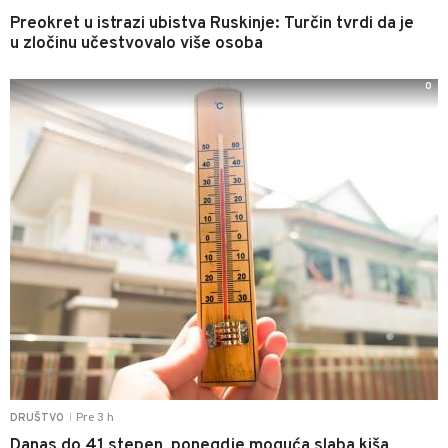
Preokret u istrazi ubistva Ruskinje: Turčin tvrdi da je
u zločinu učestvovalo više osoba
0
Pre 3 h
DRUŠTVO
|
Danas do 41 stepen, ponegdje moguća slaba kiša