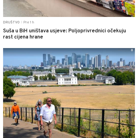
Pre 1 h
DRUŠTVO
|
Suša u BiH uništava usjeve: Poljoprivrednici očekuju
rast cijena hrane
0