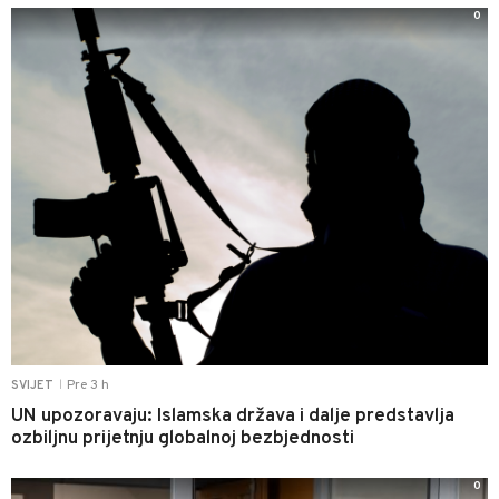
0
Pre 3 h
SVIJET
|
UN upozoravaju: Islamska država i dalje predstavlja
ozbiljnu prijetnju globalnoj bezbjednosti
0