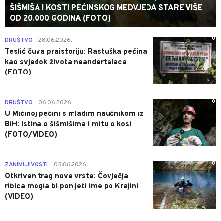
ŠIŠMIŠA I KOSTI PEĆINSKOG MEDVJEDA STARE VIŠE
OD 20.000 GODINA (FOTO)
0
DRUŠTVO
28.06.2026.
|
Teslić čuva praistoriju: Rastuška pećina
kao svjedok života neandertalaca
(FOTO)
0
DRUŠTVO
06.06.2026.
|
U Mićinoj pećini s mladim naučnikom iz
BiH: Istina o šišmišima i mitu o kosi
(FOTO/VIDEO)
0
ZANIMLJIVOSTI
05.06.2026.
|
Otkriven trag nove vrste: Čovječja
ribica mogla bi ponijeti ime po Krajini
(VIDEO)