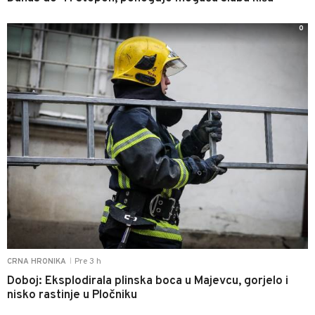
0
Pre 3 h
CRNA HRONIKA
|
Doboj: Eksplodirala plinska boca u Majevcu, gorjelo i
nisko rastinje u Pločniku