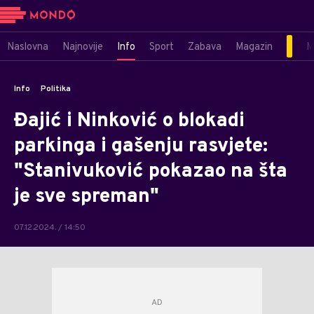
Naslovna
Najnovije
Info
Sport
Zabava
Magazin
M
Info
Politika
Đajić i Ninković o blokadi
parkinga i gašenju rasvjete:
"Stanivuković pokazao na šta
je sve spreman"
07.12.2024. / 14:50