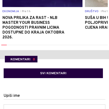
EKONOMIJA
Pre 1 h
DRUŠTVO
Pre 1 
|
|
NOVA PRILIKA ZA RAST - NLB
SUŠA U BIH 
MASTER YOUR BUSINESS
POLJOPRIVR
POGODNOSTI PRAVNIM LICIMA
CIJENA HRA
DOSTUPNE DO KRAJA OKTOBRA
2026.
KOMENTARI
0
SVI KOMENTARI
Upiši ime