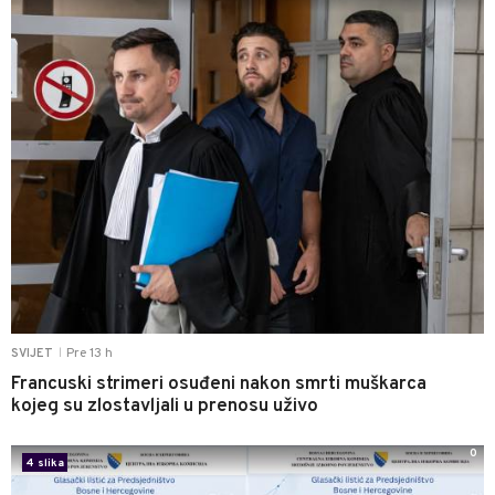
Pre 13 h
SVIJET
|
Francuski strimeri osuđeni nakon smrti muškarca
kojeg su zlostavljali u prenosu uživo
0
4 slika