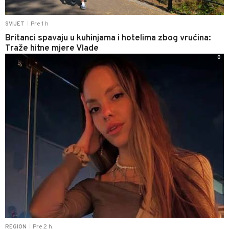
Pre 1 h
SVIJET
|
Britanci spavaju u kuhinjama i hotelima zbog vrućina:
Traže hitne mjere Vlade
0
Pre 2 h
REGION
|