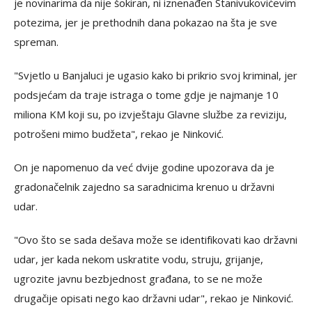
je novinarima da nije šokiran, ni iznenađen Stanivukovićevim
potezima, jer je prethodnih dana pokazao na šta je sve
spreman.
"Svjetlo u Banjaluci je ugasio kako bi prikrio svoj kriminal, jer
podsjećam da traje istraga o tome gdje je najmanje 10
miliona KM koji su, po izvještaju Glavne službe za reviziju,
potrošeni mimo budžeta", rekao je Ninković.
On je napomenuo da već dvije godine upozorava da je
gradonačelnik zajedno sa saradnicima krenuo u državni
udar.
"Ovo što se sada dešava može se identifikovati kao državni
udar, jer kada nekom uskratite vodu, struju, grijanje,
ugrozite javnu bezbjednost građana, to se ne može
drugačije opisati nego kao državni udar", rekao je Ninković.