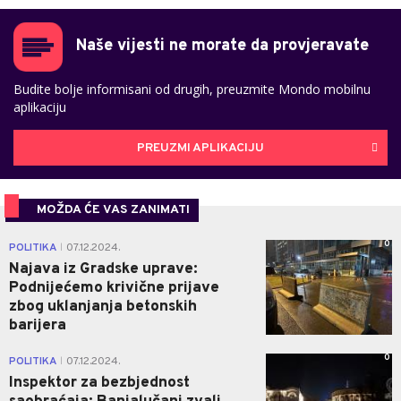
Naše vijesti ne morate da provjeravate
Budite bolje informisani od drugih, preuzmite Mondo mobilnu
aplikaciju
PREUZMI APLIKACIJU
MOŽDA ĆE VAS ZANIMATI
0
POLITIKA
07.12.2024.
|
Najava iz Gradske uprave:
Podnijećemo krivične prijave
zbog uklanjanja betonskih
barijera
0
POLITIKA
07.12.2024.
|
Inspektor za bezbjednost