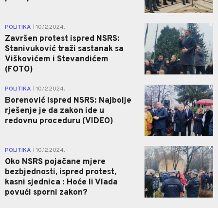
3
POLITIKA
10.12.2024.
|
Završen protest ispred NSRS:
Stanivuković traži sastanak sa
Viškovićem i Stevandićem
(FOTO)
0
POLITIKA
10.12.2024.
|
Borenović ispred NSRS: Najbolje
rješenje je da zakon ide u
redovnu proceduru (VIDEO)
6
POLITIKA
10.12.2024.
|
Oko NSRS pojačane mjere
bezbjednosti, ispred protest,
kasni sjednica : Hoće li Vlada
povući sporni zakon?