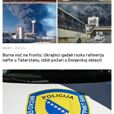
Pre 2 h
SVIJET
|
Burna noć na frontu: Ukrajinci gađali rusku rafineriju
nafte u Tatarstanu, izbili požari u Donjeckoj oblasti
0