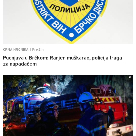
Pre 2 h
CRNA HRONIKA
|
Pucnjava u Brčkom: Ranjen muškarac, policija traga
za napadačem
0