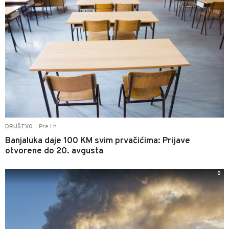
Pre 1 h
DRUŠTVO
|
Banjaluka daje 100 KM svim prvačićima: Prijave
otvorene do 20. avgusta
0