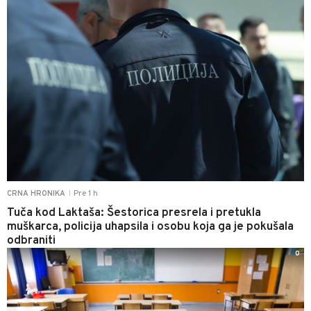
Pre 1 h
CRNA HRONIKA
|
Tuča kod Laktaša: Šestorica presrela i pretukla
muškarca, policija uhapsila i osobu koja ga je pokušala
odbraniti
0