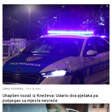
0
Pre 16 min
CRNA HRONIKA
|
Uhapšen vozač iz Kneževa: Udario dva pješaka pa
pobjegao sa mjesta nesreće
0