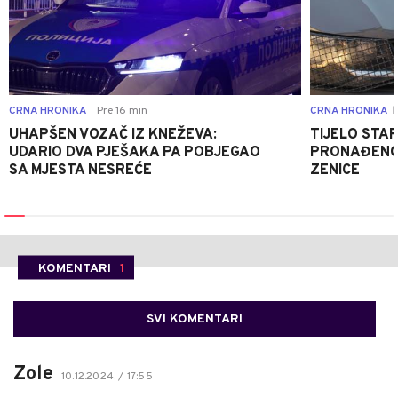
CRNA HRONIKA
Pre 16 min
CRNA HRONIKA
|
|
UHAPŠEN VOZAČ IZ KNEŽEVA:
TIJELO STA
UDARIO DVA PJEŠAKA PA POBJEGAO
PRONAĐENO 
SA MJESTA NESREĆE
ZENICE
KOMENTARI
1
SVI KOMENTARI
Zole
10.12.2024. / 17:55