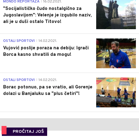
4
MONDO REPORTAŽA
16.02.2021.
|
"Socijalističko čudo nostalgično za
Jugoslavijom": Velenje je izgubilo naziv,
ali je u duši ostalo Titovo!
1
OSTALI SPORTOVI
14.02.2021.
|
Vujović poslije poraza na debiju: Igrači
Borca kasno shvatili da mogu!
3
OSTALI SPORTOVI
14.02.2021.
|
Borac potonuo, pa se vratio, ali Gorenje
dolazi u Banjaluku sa "plus četiri"!
PROČITAJ JOŠ