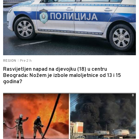
Pre 2 h
REGION
|
Rasvijetljen napad na djevojku (18) u centru
Beograda: Nožem je izbole maloljetnice od 13 i 15
godina?
0