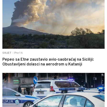
Pre 1 h
SVIJET
|
Pepeo sa Etne zaustavio avio-saobraćaj na Siciliji:
Obustavljeni dolasci na aerodrom u Kataniji
0