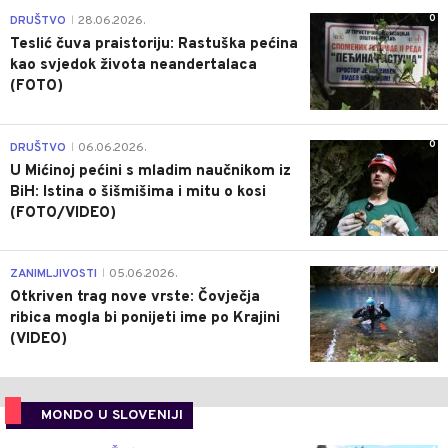
0
DRUŠTVO
28.06.2026.
|
Teslić čuva praistoriju: Rastuška pećina
kao svjedok života neandertalaca
(FOTO)
0
DRUŠTVO
06.06.2026.
|
U Mićinoj pećini s mladim naučnikom iz
BiH: Istina o šišmišima i mitu o kosi
(FOTO/VIDEO)
0
ZANIMLJIVOSTI
05.06.2026.
|
Otkriven trag nove vrste: Čovječja
ribica mogla bi ponijeti ime po Krajini
(VIDEO)
MONDO U SLOVENIJI