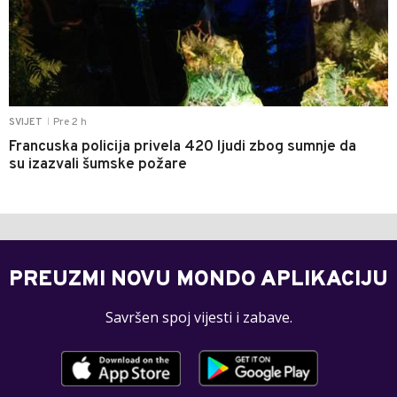
Pre 2 h
SVIJET
|
Francuska policija privela 420 ljudi zbog sumnje da
su izazvali šumske požare
PREUZMI NOVU MONDO APLIKACIJU
Savršen spoj vijesti i zabave.