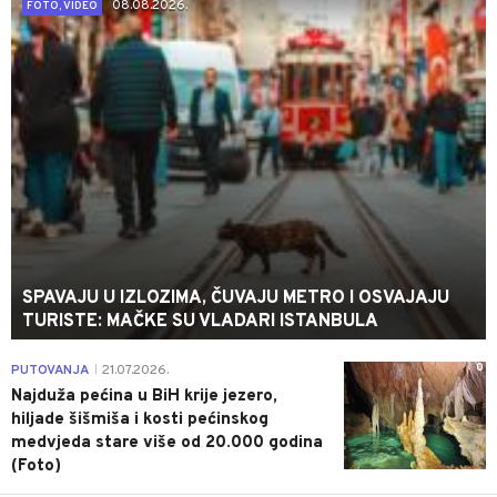
08.08.2026.
FOTO, VIDEO
SPAVAJU U IZLOZIMA, ČUVAJU METRO I OSVAJAJU
TURISTE: MAČKE SU VLADARI ISTANBULA
0
PUTOVANJA
21.07.2026.
|
Najduža pećina u BiH krije jezero,
hiljade šišmiša i kosti pećinskog
medvjeda stare više od 20.000 godina
(Foto)