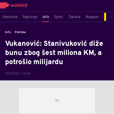
Naslovna
Najnovije
Info
Sport
Zabava
Magazin
M
Info
Politika
Vukanović: Stanivuković diže
bunu zbog šest miliona KM, a
potrošio milijardu
10.12.2024. / 15:34