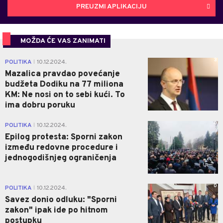
PREUZMI APLIKACIJU
MOŽDA ĆE VAS ZANIMATI
3
POLITIKA
10.12.2024.
|
Mazalica pravdao povećanje
budžeta Dodiku na 77 miliona
KM: Ne nosi on to sebi kući. To
ima dobru poruku
0
POLITIKA
10.12.2024.
|
Epilog protesta: Sporni zakon
između redovne procedure i
jednogodišnjeg ograničenja
0
POLITIKA
10.12.2024.
|
Savez donio odluku: "Sporni
zakon" ipak ide po hitnom
postupku