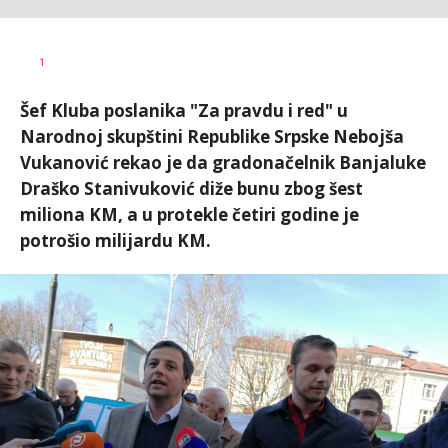
Dušan
AUTOR
1
Volaš
Šef Kluba poslanika "Za pravdu i red" u
Narodnoj skupštini Republike Srpske Nebojša
Vukanović rekao je da gradonačelnik Banjaluke
Draško Stanivuković diže bunu zbog šest
miliona KM, a u protekle četiri godine je
potrošio milijardu KM.