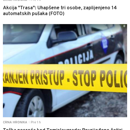
Akcija "Trasa": Uhapšene tri osobe, zaplijenjeno 14
automatskih pušaka (FOTO)
0
Pre 1 h
CRNA HRONIKA
|