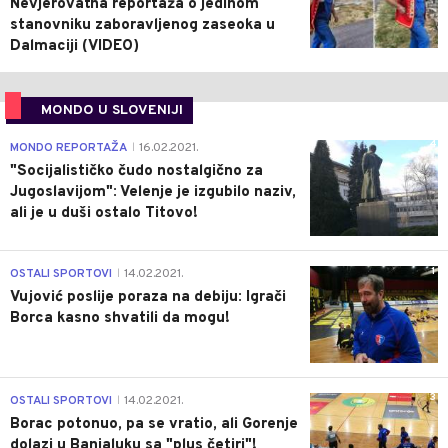
Nevjerovatna reportaža o jedinom
stanovniku zaboravljenog zaseoka u
Dalmaciji (VIDEO)
MONDO U SLOVENIJI
4
MONDO REPORTAŽA
16.02.2021.
|
"Socijalističko čudo nostalgično za
Jugoslavijom": Velenje je izgubilo naziv,
ali je u duši ostalo Titovo!
1
OSTALI SPORTOVI
14.02.2021.
|
Vujović poslije poraza na debiju: Igrači
Borca kasno shvatili da mogu!
3
OSTALI SPORTOVI
14.02.2021.
|
Borac potonuo, pa se vratio, ali Gorenje
dolazi u Banjaluku sa "plus četiri"!