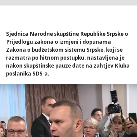
Vesna
AUTOR
1
Kerkez
Sjednica Narodne skupštine Republike Srpske o
Prijedlogu zakona o izmjeni i dopunama
Zakona o budžetskom sistemu Srpske, koji se
razmatra po hitnom postupku, nastavljena je
nakon skupštinske pauze date na zahtjev Kluba
poslanika SDS-a.