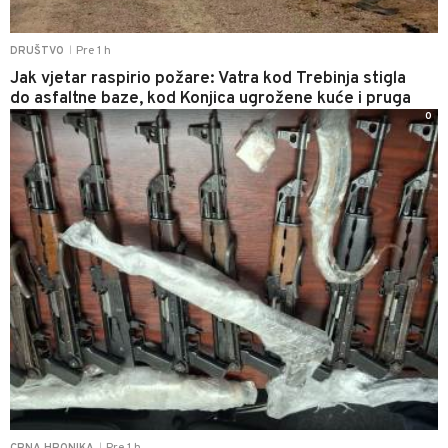
Pre 1 h
DRUŠTVO
|
Jak vjetar raspirio požare: Vatra kod Trebinja stigla
do asfaltne baze, kod Konjica ugrožene kuće i pruga
0
Pre 1 h
CRNA HRONIKA
|