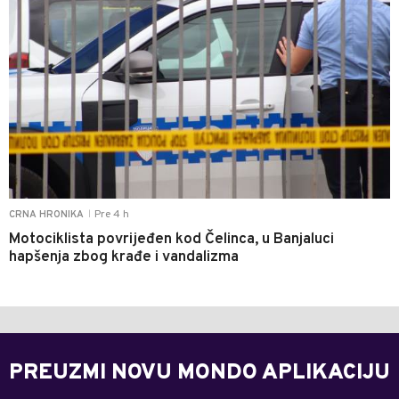
Pre 4 h
CRNA HRONIKA
|
Motociklista povrijeđen kod Čelinca, u Banjaluci
hapšenja zbog krađe i vandalizma
PREUZMI NOVU MONDO APLIKACIJU