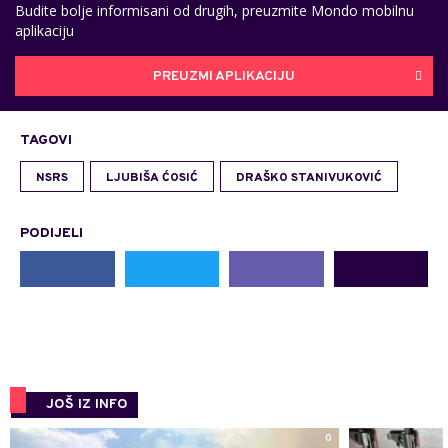
Budite bolje informisani od drugih, preuzmite Mondo mobilnu
aplikaciju
PREUZMI APLIKACIJU
TAGOVI
NSRS
LJUBIŠA ĆOSIĆ
DRAŠKO STANIVUKOVIĆ
PODIJELI
JOŠ IZ INFO
0