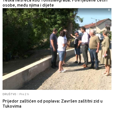
Teška nesreća kod Tomislavgrada: Povrijeđene četiri
osobe, među njima i dijete
0
Pre 2 h
DRUŠTVO
|
Prijedor zaštićen od poplava: Završen zaštitni zid u
Tukovima