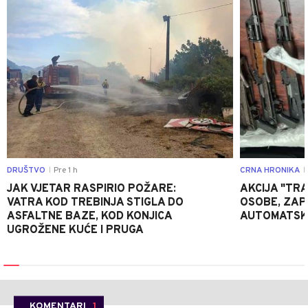
DRUŠTVO
Pre 1 h
CRNA HRONIKA
|
|
JAK VJETAR RASPIRIO POŽARE:
AKCIJA "TRA
VATRA KOD TREBINJA STIGLA DO
OSOBE, ZAP
ASFALTNE BAZE, KOD KONJICA
AUTOMATSKI
UGROŽENE KUĆE I PRUGA
KOMENTARI
1