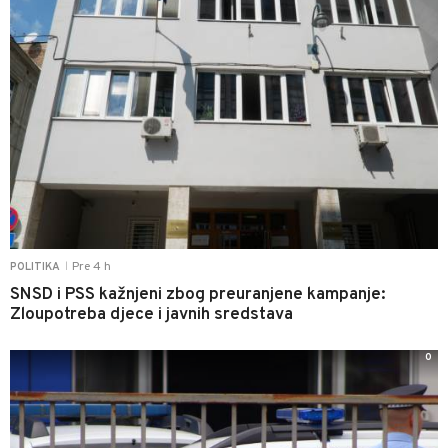
Pre 4 h
POLITIKA
|
SNSD i PSS kažnjeni zbog preuranjene kampanje:
Zloupotreba djece i javnih sredstava
0