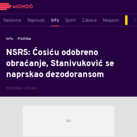
Naslovna
Najnovije
Info
Sport
Zabava
Magazin
M
Info
Politika
NSRS: Ćosiću odobreno
obraćanje, Stanivuković se
naprskao dezodoransom
11.12.2024. / 20:45