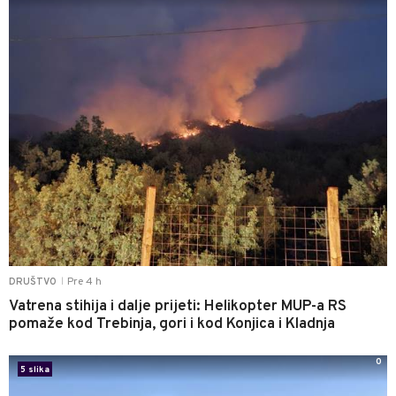
Pre 4 h
DRUŠTVO
|
Vatrena stihija i dalje prijeti: Helikopter MUP-a RS
pomaže kod Trebinja, gori i kod Konjica i Kladnja
0
5 slika