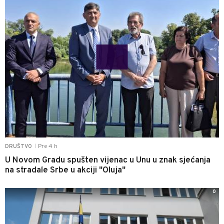
Pre 4 h
DRUŠTVO
|
U Novom Gradu spušten vijenac u Unu u znak sjećanja
na stradale Srbe u akciji "Oluja"
0