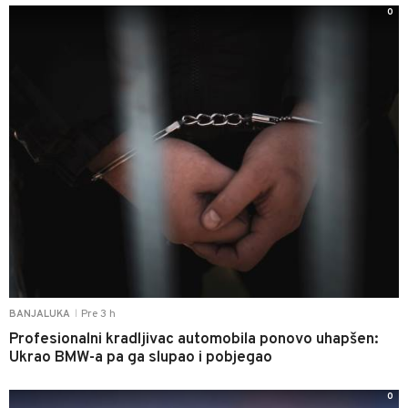
0
Pre 3 h
BANJALUKA
|
Profesionalni kradljivac automobila ponovo uhapšen:
Ukrao BMW-a pa ga slupao i pobjegao
0