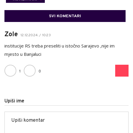
SVI KOMENTARI
Zole
12.12.2024. / 10:23
institucije RS treba preseliti u istočno Sarajevo ,nije im
mjesto u Banjaluci
1
0
Upiši ime