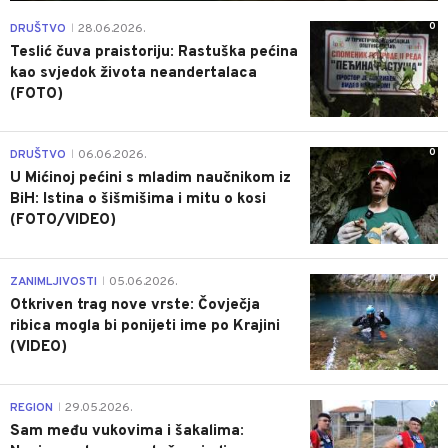
0
DRUŠTVO
28.06.2026.
|
Teslić čuva praistoriju: Rastuška pećina
kao svjedok života neandertalaca
(FOTO)
0
DRUŠTVO
06.06.2026.
|
U Mićinoj pećini s mladim naučnikom iz
BiH: Istina o šišmišima i mitu o kosi
(FOTO/VIDEO)
0
ZANIMLJIVOSTI
05.06.2026.
|
Otkriven trag nove vrste: Čovječja
ribica mogla bi ponijeti ime po Krajini
(VIDEO)
0
REGION
29.05.2026.
|
Sam među vukovima i šakalima: