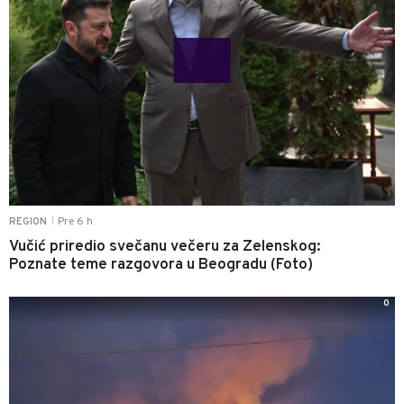
Pre 6 h
REGION
|
Vučić priredio svečanu večeru za Zelenskog:
Poznate teme razgovora u Beogradu (Foto)
0