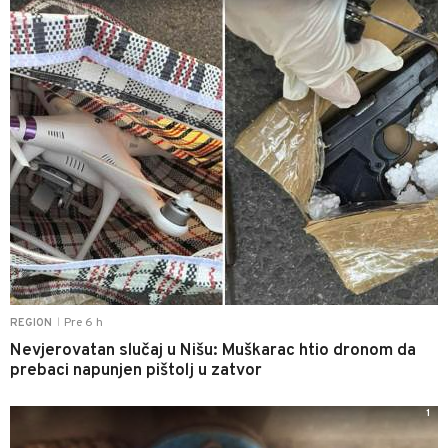
Pre 6 h
REGION
|
Nevjerovatan slučaj u Nišu: Muškarac htio dronom da
prebaci napunjen pištolj u zatvor
1