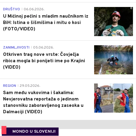
0
DRUŠTVO
06.06.2026.
|
U Mićinoj pećini s mladim naučnikom iz
BiH: Istina o šišmišima i mitu o kosi
(FOTO/VIDEO)
0
ZANIMLJIVOSTI
05.06.2026.
|
Otkriven trag nove vrste: Čovječja
ribica mogla bi ponijeti ime po Krajini
(VIDEO)
0
REGION
29.05.2026.
|
Sam među vukovima i šakalima:
Nevjerovatna reportaža o jedinom
stanovniku zaboravljenog zaseoka u
Dalmaciji (VIDEO)
MONDO U SLOVENIJI