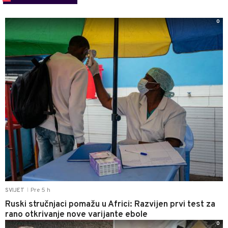
0
Pre 5 h
SVIJET
|
Ruski stručnjaci pomažu u Africi: Razvijen prvi test za
rano otkrivanje nove varijante ebole
0