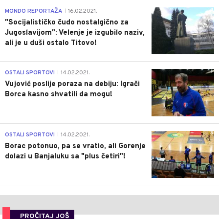
4
MONDO REPORTAŽA
16.02.2021.
|
"Socijalističko čudo nostalgično za
Jugoslavijom": Velenje je izgubilo naziv,
ali je u duši ostalo Titovo!
1
OSTALI SPORTOVI
14.02.2021.
|
Vujović poslije poraza na debiju: Igrači
Borca kasno shvatili da mogu!
3
OSTALI SPORTOVI
14.02.2021.
|
Borac potonuo, pa se vratio, ali Gorenje
dolazi u Banjaluku sa "plus četiri"!
PROČITAJ JOŠ