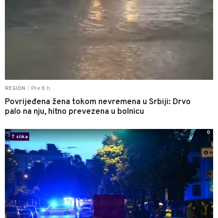
Pre 8 h
REGION
|
Povrijeđena žena tokom nevremena u Srbiji: Drvo
palo na nju, hitno prevezena u bolnicu
0
7 slika