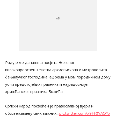
Радује ме данашња посјета Његовог
високопреосвештенства архиепископа и митрополита
бањалучког господина Јефрема у мом породичном дому
уочи предстојећих празника и најрадоснијег
хришћанског празника Божића.
Српски народ посвећен је православној вјери и
обиљежавању свих важних…
pic.twitter.com/x9FF0YAOYx