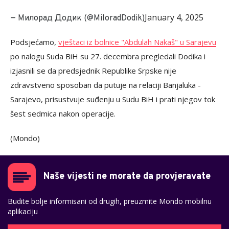
January 4, 2025
— Милорад Додик (@MiloradDodik)
Podsjećamo,
vještaci iz bolnice "Abdulah Nakaš" u Sarajevu
po nalogu Suda BiH su 27. decembra pregledali Dodika i
izjasnili se da predsjednik Republike Srpske nije
zdravstveno sposoban da putuje na relaciji Banjaluka -
Sarajevo, prisustvuje suđenju u Sudu BiH i prati njegov tok
šest sedmica nakon operacije.
(Mondo)
Naše vijesti ne morate da provjeravate
Budite bolje informisani od drugih, preuzmite Mondo mobilnu
aplikaciju