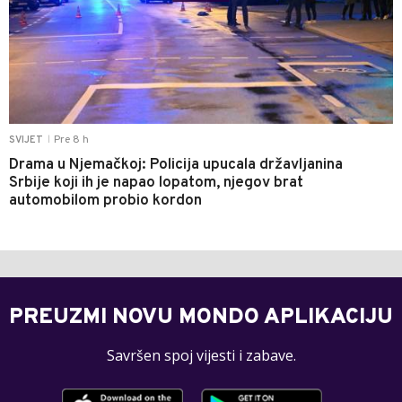
Pre 8 h
SVIJET
|
Drama u Njemačkoj: Policija upucala državljanina
Srbije koji ih je napao lopatom, njegov brat
automobilom probio kordon
PREUZMI NOVU MONDO APLIKACIJU
Savršen spoj vijesti i zabave.