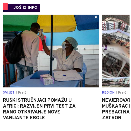
JOŠ IZ INFO
0
SVIJET
Pre 5 h
REGION
Pre 6 h
|
|
RUSKI STRUČNJACI POMAŽU U
NEVJEROVATA
AFRICI: RAZVIJEN PRVI TEST ZA
MUŠKARAC H
RANO OTKRIVANJE NOVE
PREBACI NA
VARIJANTE EBOLE
ZATVOR