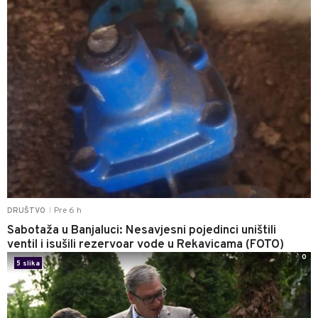
Pre 6 h
DRUŠTVO
|
Sabotaža u Banjaluci: Nesavjesni pojedinci uništili
ventil i isušili rezervoar vode u Rekavicama (FOTO)
0
5 slika