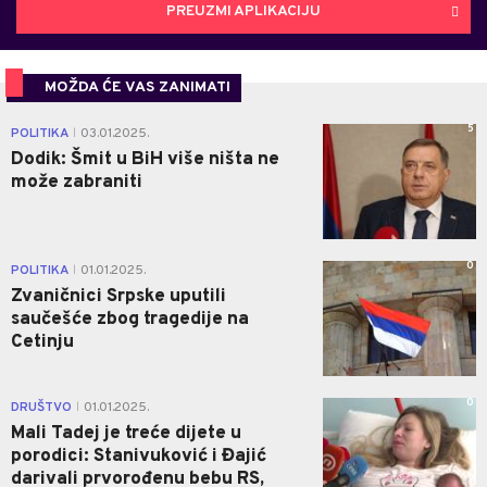
PREUZMI APLIKACIJU
MOŽDA ĆE VAS ZANIMATI
5
POLITIKA
03.01.2025.
|
Dodik: Šmit u BiH više ništa ne
može zabraniti
0
POLITIKA
01.01.2025.
|
Zvaničnici Srpske uputili
saučešće zbog tragedije na
Cetinju
0
DRUŠTVO
01.01.2025.
|
Mali Tadej je treće dijete u
porodici: Stanivuković i Đajić
darivali prvorođenu bebu RS,