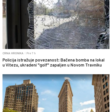
Pre 7 h
CRNA HRONIKA
|
Policija istražuje povezanost: Bačena bomba na lokal
u Vitezu, ukradeni "golf" zapaljen u Novom Travniku
0