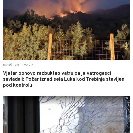
Pre 7 h
DRUŠTVO
|
Vjetar ponovo razbuktao vatru pa je vatrogasci
savladali: Požar iznad sela Luka kod Trebinja stavljen
pod kontrolu
0