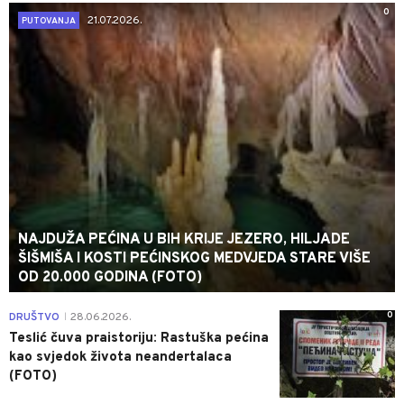
0
21.07.2026.
PUTOVANJA
NAJDUŽA PEĆINA U BIH KRIJE JEZERO, HILJADE
ŠIŠMIŠA I KOSTI PEĆINSKOG MEDVJEDA STARE VIŠE
OD 20.000 GODINA (FOTO)
0
DRUŠTVO
28.06.2026.
|
Teslić čuva praistoriju: Rastuška pećina
kao svjedok života neandertalaca
(FOTO)