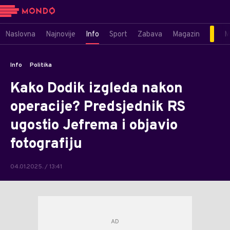
Naslovna
Najnovije
Info
Sport
Zabava
Magazin
M
Info
Politika
Kako Dodik izgleda nakon
operacije? Predsjednik RS
ugostio Jefrema i objavio
fotografiju
04.01.2025. / 13:41