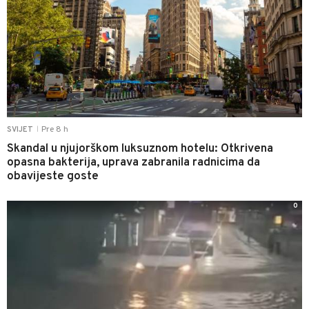
Pre 8 h
SVIJET
|
Skandal u njujorškom luksuznom hotelu: Otkrivena
opasna bakterija, uprava zabranila radnicima da
obavijeste goste
0