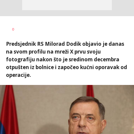
Dragana
AUTOR
0
Božić
Predsjednik RS Milorad Dodik objavio je danas
na svom profilu na mreži X prvu svoju
fotografiju nakon što je sredinom decembra
otpušten iz bolnice i započeo kućni oporavak od
operacije.