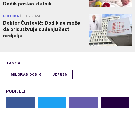
Dodik poslao zlatnik
0
POLITIKA
30.12.2024.
|
Doktor Čustović: Dodik ne može
da prisustvuje suđenju šest
nedjelja
TAGOVI
MILORAD DODIK
JEFREM
PODIJELI