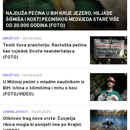
NAJDUŽA PEĆINA U BIH KRIJE JEZERO, HILJADE
ŠIŠMIŠA I KOSTI PEĆINSKOG MEDVJEDA STARE VIŠE
OD 20.000 GODINA (FOTO)
0
DRUŠTVO
28.06.2026.
|
Teslić čuva praistoriju: Rastuška pećina
kao svjedok života neandertalaca
(FOTO)
0
DRUŠTVO
06.06.2026.
|
U Mićinoj pećini s mladim naučnikom iz
BiH: Istina o šišmišima i mitu o kosi
(FOTO/VIDEO)
0
ZANIMLJIVOSTI
05.06.2026.
|
Otkriven trag nove vrste: Čovječja
ribica mogla bi ponijeti ime po Krajini