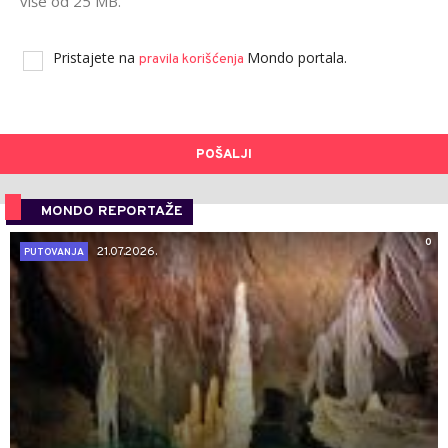
više od 25 MB.
Pristajete na
Mondo portala.
pravila korišćenja
POŠALJI
MONDO REPORTAŽE
0
21.07.2026.
PUTOVANJA