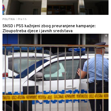
Pre 1 h
POLITIKA
|
SNSD i PSS kažnjeni zbog preuranjene kampanje:
Zloupotreba djece i javnih sredstava
0