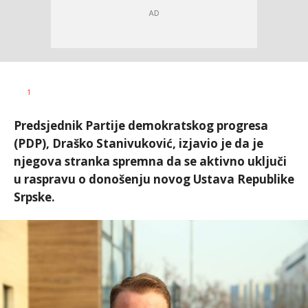
Dušan
AUTOR
1
Volaš
Predsjednik Partije demokratskog progresa
(PDP), Draško Stanivuković, izjavio je da je
njegova stranka spremna da se aktivno uključi
u raspravu o donošenju novog Ustava Republike
Srpske.