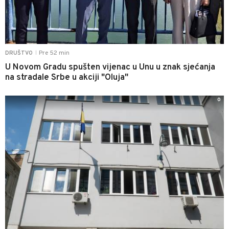
Pre 52 min
DRUŠTVO
|
U Novom Gradu spušten vijenac u Unu u znak sjećanja
na stradale Srbe u akciji "Oluja"
0