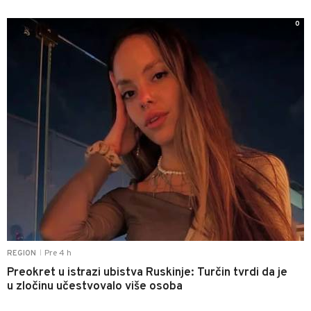
0
Pre 4 h
REGION
|
Preokret u istrazi ubistva Ruskinje: Turčin tvrdi da je
u zločinu učestvovalo više osoba