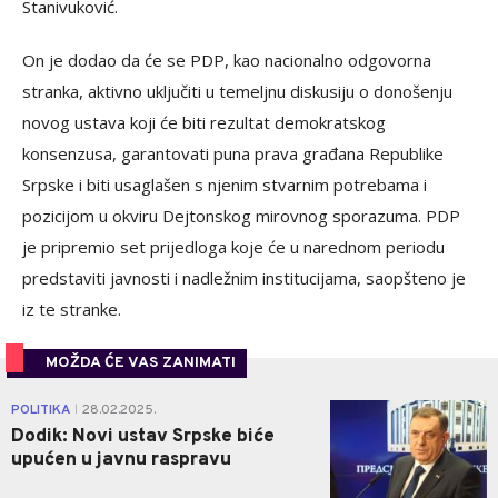
Stanivuković.
On je dodao da će se PDP, kao nacionalno odgovorna
stranka, aktivno uključiti u temeljnu diskusiju o donošenju
novog ustava koji će biti rezultat demokratskog
konsenzusa, garantovati puna prava građana Republike
Srpske i biti usaglašen s njenim stvarnim potrebama i
pozicijom u okviru Dejtonskog mirovnog sporazuma. PDP
je pripremio set prijedloga koje će u narednom periodu
predstaviti javnosti i nadležnim institucijama, saopšteno je
iz te stranke.
MOŽDA ĆE VAS ZANIMATI
3
POLITIKA
28.02.2025.
|
Dodik: Novi ustav Srpske biće
upućen u javnu raspravu