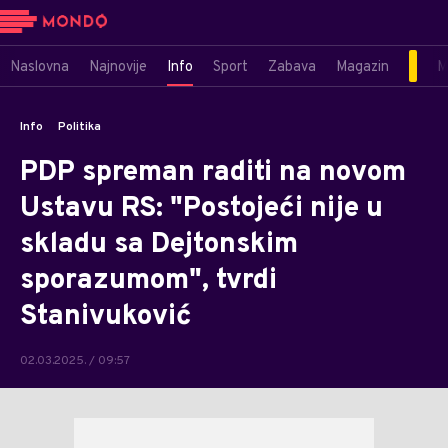
Naslovna
Najnovije
Info
Sport
Zabava
Magazin
M
Info
Politika
PDP spreman raditi na novom
Ustavu RS: "Postojeći nije u
skladu sa Dejtonskim
sporazumom", tvrdi
Stanivuković
02.03.2025. / 09:57