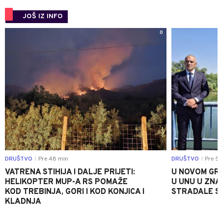
JOŠ IZ INFO
0
DRUŠTVO
Pre 48 min
DRUŠTVO
Pre 5
|
|
VATRENA STIHIJA I DALJE PRIJETI:
U NOVOM GR
HELIKOPTER MUP-A RS POMAŽE
U UNU U ZN
KOD TREBINJA, GORI I KOD KONJICA I
STRADALE SR
KLADNJA