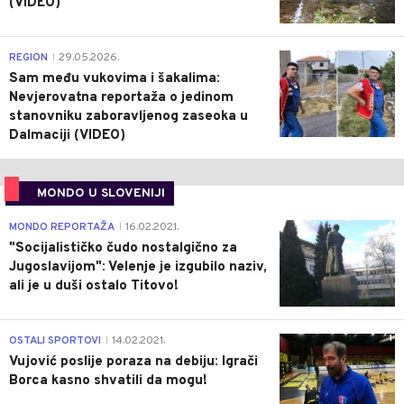
(VIDEO)
0
REGION
29.05.2026.
|
Sam među vukovima i šakalima:
Nevjerovatna reportaža o jedinom
stanovniku zaboravljenog zaseoka u
Dalmaciji (VIDEO)
MONDO U SLOVENIJI
4
MONDO REPORTAŽA
16.02.2021.
|
"Socijalističko čudo nostalgično za
Jugoslavijom": Velenje je izgubilo naziv,
ali je u duši ostalo Titovo!
1
OSTALI SPORTOVI
14.02.2021.
|
Vujović poslije poraza na debiju: Igrači
Borca kasno shvatili da mogu!