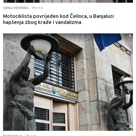
Pre 1 h
CRNA HRONIKA
|
Motociklista povrijeđen kod Čelinca, u Banjaluci
hapšenja zbog krađe i vandalizma
0