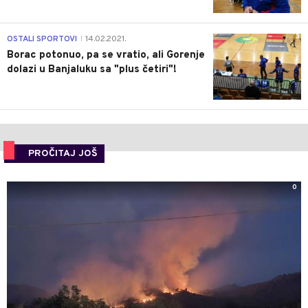
3
OSTALI SPORTOVI
14.02.2021.
|
Borac potonuo, pa se vratio, ali Gorenje
dolazi u Banjaluku sa "plus četiri"!
PROČITAJ JOŠ
0