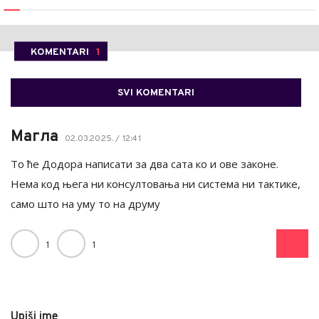
KOMENTARI
1
SVI KOMENTARI
Магла
02.03.2025. / 12:41
То ће Додора написати за два сата ко и ове законе.
Нема код њега ни консултовања ни система ни тактике,
само што на уму то на друму
1
1
Upiši ime