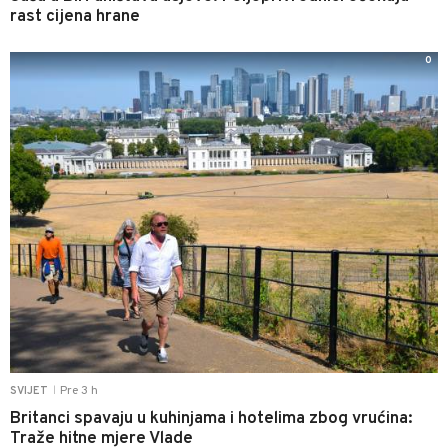
rast cijena hrane
0
Pre 3 h
SVIJET
|
Britanci spavaju u kuhinjama i hotelima zbog vrućina:
Traže hitne mjere Vlade