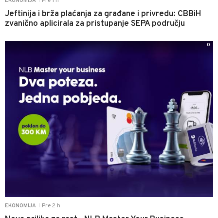
Pre 1 h
EKONOMIJA
|
Jeftinija i brža plaćanja za građane i privredu: CBBiH
zvanično aplicirala za pristupanje SEPA području
0
Pre 2 h
EKONOMIJA
|