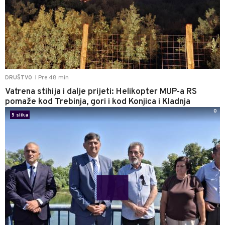
Pre 48 min
DRUŠTVO
|
Vatrena stihija i dalje prijeti: Helikopter MUP-a RS
pomaže kod Trebinja, gori i kod Konjica i Kladnja
0
5 slika