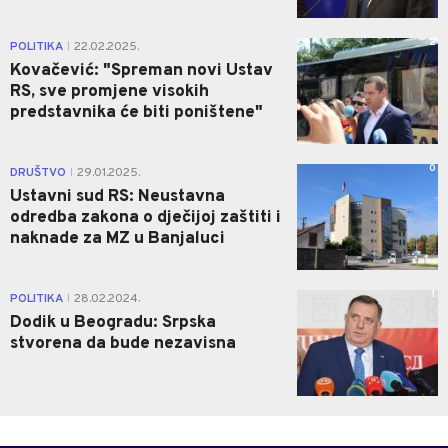
2
POLITIKA
22.02.2025.
|
Kovačević: "Spreman novi Ustav
RS, sve promjene visokih
predstavnika će biti poništene"
0
DRUŠTVO
29.01.2025.
|
Ustavni sud RS: Neustavna
odredba zakona o dječijoj zaštiti i
naknade za MZ u Banjaluci
1
POLITIKA
28.02.2024.
|
Dodik u Beogradu: Srpska
stvorena da bude nezavisna