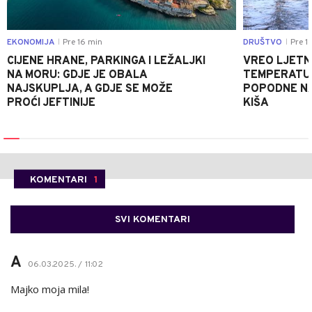
EKONOMIJA
Pre 16 min
DRUŠTVO
Pre 1
|
|
CIJENE HRANE, PARKINGA I LEŽALJKI
VREO LJETN
NA MORU: GDJE JE OBALA
TEMPERATUR
NAJSKUPLJA, A GDJE SE MOŽE
POPODNE NA
PROĆI JEFTINIJE
KIŠA
KOMENTARI
1
SVI KOMENTARI
A
06.03.2025. / 11:02
Majko moja mila!