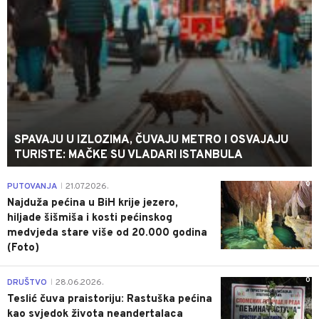
SPAVAJU U IZLOZIMA, ČUVAJU METRO I OSVAJAJU
TURISTE: MAČKE SU VLADARI ISTANBULA
0
PUTOVANJA
21.07.2026.
|
Najduža pećina u BiH krije jezero,
hiljade šišmiša i kosti pećinskog
medvjeda stare više od 20.000 godina
(Foto)
0
DRUŠTVO
28.06.2026.
|
Teslić čuva praistoriju: Rastuška pećina
kao svjedok života neandertalaca