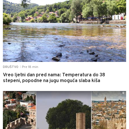
Pre 18 min
DRUŠTVO
|
Vreo ljetni dan pred nama: Temperatura do 38
stepeni, popodne na jugu moguća slaba kiša
0