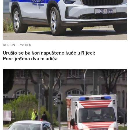
Pre 10 h
REGION
|
Urušio se balkon napuštene kuće u Rijeci:
Povrijeđena dva mladića
0