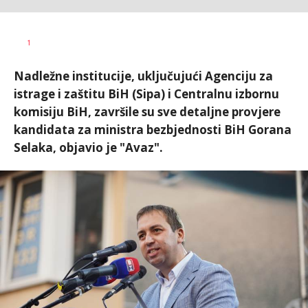
Dušan
AUTOR
1
Volaš
Nadležne institucije, uključujući Agenciju za
istrage i zaštitu BiH (Sipa) i Centralnu izbornu
komisiju BiH, završile su sve detaljne provjere
kandidata za ministra bezbjednosti BiH Gorana
Selaka, objavio je "Avaz".