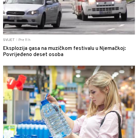
Pre 11 h
SVIJET
|
Eksplozija gasa na muzičkom festivalu u Njemačkoj:
Povrijeđeno deset osoba
0