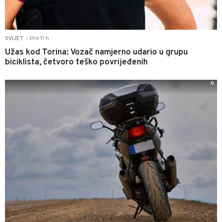
Pre 11 h
SVIJET
|
Užas kod Torina: Vozač namjerno udario u grupu
biciklista, četvoro teško povrijeđenih
0