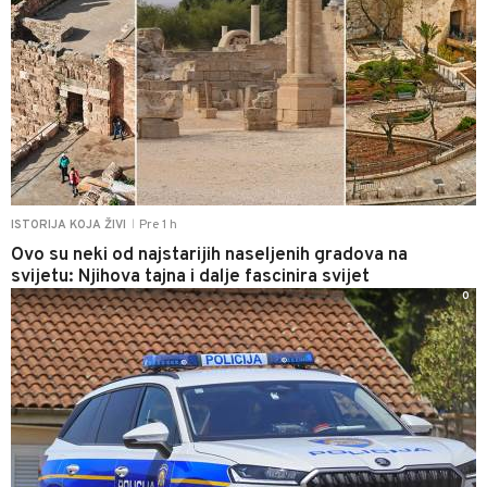
Pre 1 h
ISTORIJA KOJA ŽIVI
|
Ovo su neki od najstarijih naseljenih gradova na
svijetu: Njihova tajna i dalje fascinira svijet
0