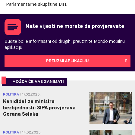
Parlamentarne skupštine BiH.
Naše vijesti ne morate da provjeravate
Budite bolje informisani od drugih, preuzmite Mondo mobilnu
aplikaciju
PREUZMI APLIKACIJU
MOŽDA ĆE VAS ZANIMATI
1
POLITIKA
17.02.2025.
|
Kanididat za ministra
bezbjednosti: SIPA provjerava
Gorana Selaka
2
POLITIKA
14.02.2025.
|