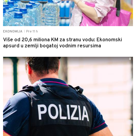
Pre 11 h
EKONOMIJA
|
Više od 20,6 miliona KM za stranu vodu: Ekonomski
apsurd u zemlji bogatoj vodnim resursima
0