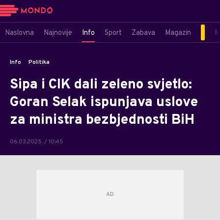
Naslovna
Najnovije
Info
Sport
Zabava
Magazin
M
Info
Politika
Sipa i CIK dali zeleno svjetlo:
Goran Selak ispunjava uslove
za ministra bezbjednosti BiH
06.03.2025. / 10:45