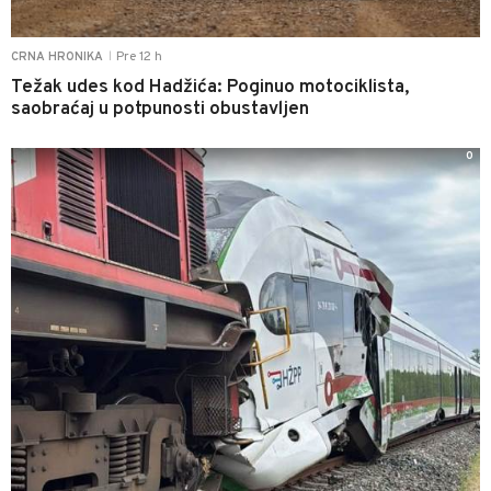
Pre 12 h
CRNA HRONIKA
|
Težak udes kod Hadžića: Poginuo motociklista,
saobraćaj u potpunosti obustavljen
0