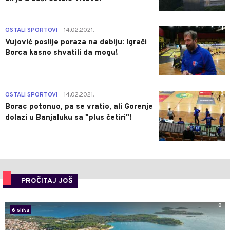
1
OSTALI SPORTOVI
14.02.2021.
|
Vujović poslije poraza na debiju: Igrači
Borca kasno shvatili da mogu!
3
OSTALI SPORTOVI
14.02.2021.
|
Borac potonuo, pa se vratio, ali Gorenje
dolazi u Banjaluku sa "plus četiri"!
PROČITAJ JOŠ
0
6 slika