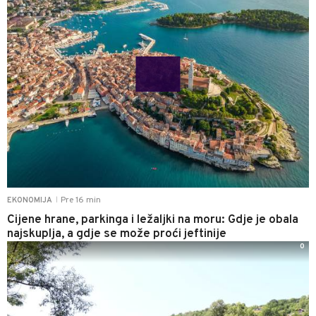
Pre 16 min
EKONOMIJA
|
Cijene hrane, parkinga i ležaljki na moru: Gdje je obala
najskuplja, a gdje se može proći jeftinije
0