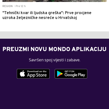
Pre 12 h
REGION
|
"Tehnički kvar ili ljudska greška": Prve procjene
uzroka željezničke nesreće u Hrvatskoj
PREUZMI NOVU MONDO APLIKACIJU
Savršen spoj vijesti i zabave.