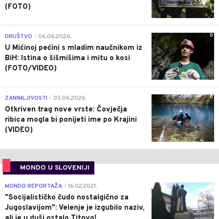
(FOTO)
0
DRUŠTVO
06.06.2026.
|
U Mićinoj pećini s mladim naučnikom iz
BiH: Istina o šišmišima i mitu o kosi
(FOTO/VIDEO)
0
ZANIMLJIVOSTI
05.06.2026.
|
Otkriven trag nove vrste: Čovječja
ribica mogla bi ponijeti ime po Krajini
(VIDEO)
MONDO U SLOVENIJI
4
MONDO REPORTAŽA
16.02.2021.
|
"Socijalističko čudo nostalgično za
Jugoslavijom": Velenje je izgubilo naziv,
ali je u duši ostalo Titovo!