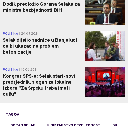
Dodik predložio Gorana Selaka za
ministra bezbjednosti BiH
0
POLITIKA
24.09.2024.
|
Selak dijelio sadnice u Banjaluci
da bi ukazao na problem
betonizacije
0
POLITIKA
16.06.2024.
|
Kongres SPS-a: Selak stari-novi
predsjednik, slogan za lokalne
izbore "Za Srpsku treba imati
dušu"
TAGOVI
GORAN SELAK
MINISTARSTVO BEZBJEDNOSTI
BIH