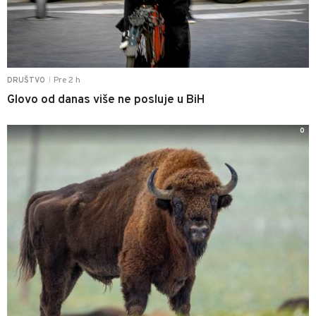
Pre 2 h
DRUŠTVO
|
Glovo od danas više ne posluje u BiH
0