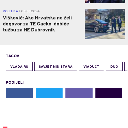
0
POLITIKA
05.03.2024.
|
Višković: Ako Hrvatska ne želi
dogovor za TE Gacko, dobiće
tužbu za HE Dubrovnik
TAGOVI
VLADA RS
SAVJET MINISTARA
VIADUCT
DUG
PODIJELI