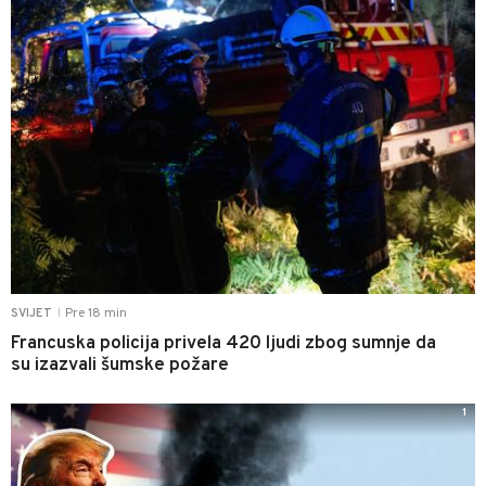
Pre 18 min
SVIJET
|
Francuska policija privela 420 ljudi zbog sumnje da
su izazvali šumske požare
1