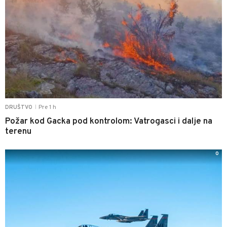
Pre 1 h
DRUŠTVO
|
Požar kod Gacka pod kontrolom: Vatrogasci i dalje na
terenu
0