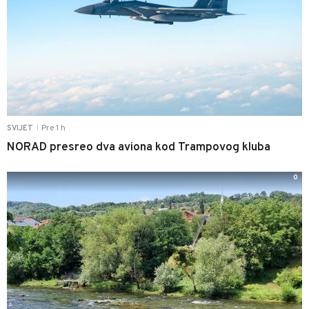
Pre 1 h
SVIJET
|
NORAD presreo dva aviona kod Trampovog kluba
0