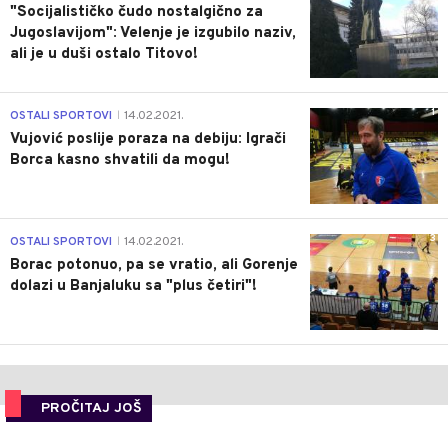
"Socijalističko čudo nostalgično za
Jugoslavijom": Velenje je izgubilo naziv,
ali je u duši ostalo Titovo!
1
OSTALI SPORTOVI
14.02.2021.
|
Vujović poslije poraza na debiju: Igrači
Borca kasno shvatili da mogu!
3
OSTALI SPORTOVI
14.02.2021.
|
Borac potonuo, pa se vratio, ali Gorenje
dolazi u Banjaluku sa "plus četiri"!
PROČITAJ JOŠ