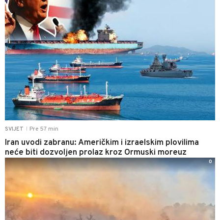
Pre 57 min
SVIJET
|
Iran uvodi zabranu: Američkim i izraelskim plovilima
neće biti dozvoljen prolaz kroz Ormuski moreuz
0