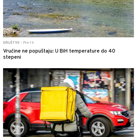
Pre 1 h
DRUŠTVO
|
Vrućine ne popuštaju: U BiH temperature do 40
stepeni
1