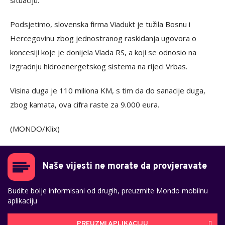
situaciju.
Podsjetimo, slovenska firma Viadukt je tužila Bosnu i
Hercegovinu zbog jednostranog raskidanja ugovora o
koncesiji koje je donijela Vlada RS, a koji se odnosio na
izgradnju hidroenergetskog sistema na rijeci Vrbas.
Visina duga je 110 miliona KM, s tim da do sanacije duga,
zbog kamata, ova cifra raste za 9.000 eura.
(MONDO/Klix)
Naše vijesti ne morate da provjeravate
Budite bolje informisani od drugih, preuzmite Mondo mobilnu
aplikaciju
PREUZMI APLIKACIJU