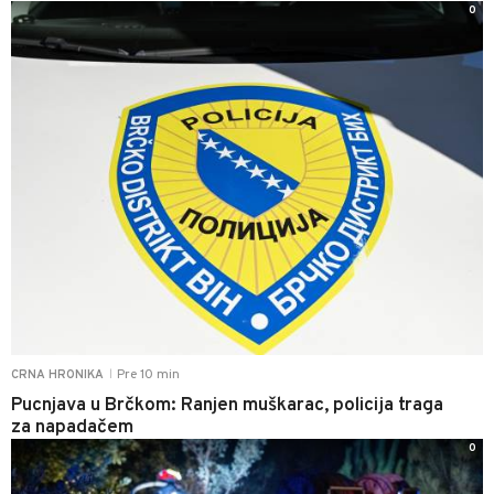
0
Pre 10 min
CRNA HRONIKA
|
Pucnjava u Brčkom: Ranjen muškarac, policija traga
za napadačem
0