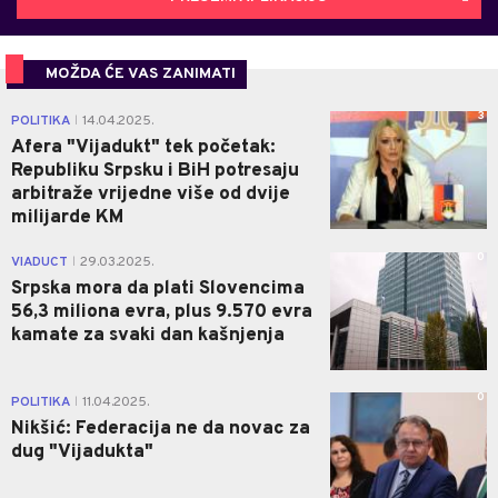
MOŽDA ĆE VAS ZANIMATI
3
POLITIKA
14.04.2025.
|
Afera "Vijadukt" tek početak:
Republiku Srpsku i BiH potresaju
arbitraže vrijedne više od dvije
milijarde KM
0
VIADUCT
29.03.2025.
|
Srpska mora da plati Slovencima
56,3 miliona evra, plus 9.570 evra
kamate za svaki dan kašnjenja
0
POLITIKA
11.04.2025.
|
Nikšić: Federacija ne da novac za
dug "Vijadukta"