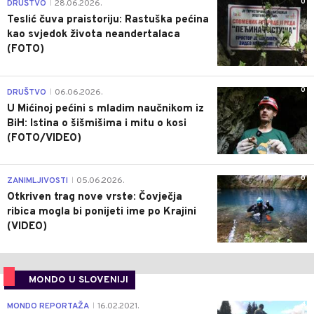
0
DRUŠTVO
28.06.2026.
|
Teslić čuva praistoriju: Rastuška pećina
kao svjedok života neandertalaca
(FOTO)
0
DRUŠTVO
06.06.2026.
|
U Mićinoj pećini s mladim naučnikom iz
BiH: Istina o šišmišima i mitu o kosi
(FOTO/VIDEO)
0
ZANIMLJIVOSTI
05.06.2026.
|
Otkriven trag nove vrste: Čovječja
ribica mogla bi ponijeti ime po Krajini
(VIDEO)
MONDO U SLOVENIJI
4
MONDO REPORTAŽA
16.02.2021.
|