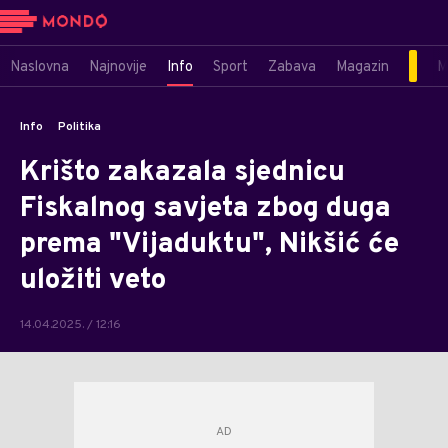
Naslovna
Najnovije
Info
Sport
Zabava
Magazin
M
Info
Politika
Krišto zakazala sjednicu
Fiskalnog savjeta zbog duga
prema "Vijaduktu", Nikšić će
uložiti veto
14.04.2025. / 12:16