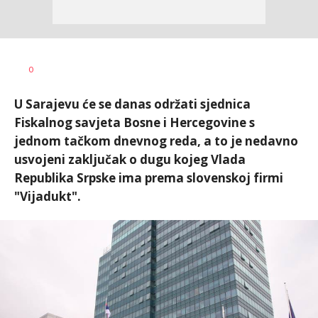
Nikolina
AUTOR
0
Damjanić
U Sarajevu će se danas održati sjednica
Fiskalnog savjeta Bosne i Hercegovine s
jednom tačkom dnevnog reda, a to je nedavno
usvojeni zaključak o dugu kojeg Vlada
Republika Srpske ima prema slovenskoj firmi
"Vijadukt".