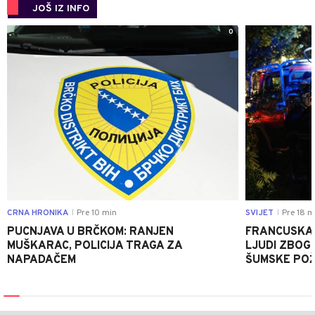
JOŠ IZ INFO
0
CRNA HRONIKA
Pre 10 min
SVIJET
Pre 18 m
|
|
PUCNJAVA U BRČKOM: RANJEN
FRANCUSKA 
MUŠKARAC, POLICIJA TRAGA ZA
LJUDI ZBOG 
NAPADAČEM
ŠUMSKE PO