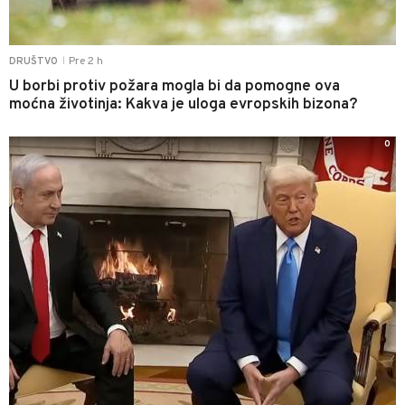
Pre 2 h
DRUŠTVO
|
U borbi protiv požara mogla bi da pomogne ova
moćna životinja: Kakva je uloga evropskih bizona?
0