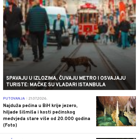
SPAVAJU U IZLOZIMA, ČUVAJU METRO I OSVAJAJU
TURISTE: MAČKE SU VLADARI ISTANBULA
0
PUTOVANJA
21.07.2026.
|
Najduža pećina u BiH krije jezero,
hiljade šišmiša i kosti pećinskog
medvjeda stare više od 20.000 godina
(Foto)