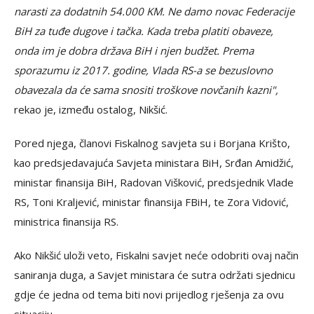
narasti za dodatnih 54.000 KM. Ne damo novac Federacije
BiH za tuđe dugove i tačka. Kada treba platiti obaveze,
onda im je dobra država BiH i njen budžet. Prema
sporazumu iz 2017. godine, Vlada RS-a se bezuslovno
obavezala da će sama snositi troškove novčanih kazni",
rekao je, između ostalog, Nikšić.
Pored njega, članovi Fiskalnog savjeta su i Borjana Krišto,
kao predsjedavajuća Savjeta ministara BiH, Srđan Amidžić,
ministar finansija BiH, Radovan Višković, predsjednik Vlade
RS, Toni Kraljević, ministar finansija FBiH, te Zora Vidović,
ministrica finansija RS.
Ako Nikšić uloži veto, Fiskalni savjet neće odobriti ovaj način
saniranja duga, a Savjet ministara će sutra održati sjednicu
gdje će jedna od tema biti novi prijedlog rješenja za ovu