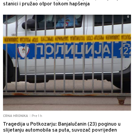
stanici i pružao otpor tokom hapšenja
0
Pre 1 h
CRNA HRONIKA
|
Tragedija u Potkozarju: Banjalučanin (23) poginuo u
slijetanju automobila sa puta, suvozač povrijeđen