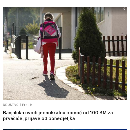
0
Pre 1 h
DRUŠTVO
|
Banjaluka uvodi jednokratnu pomoć od 100 KM za
prvačiće, prijave od ponedjeljka