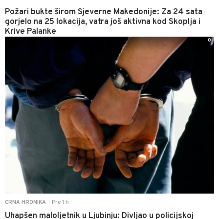
Požari bukte širom Sjeverne Makedonije: Za 24 sata
gorjelo na 25 lokacija, vatra još aktivna kod Skoplja i
Krive Palanke
0
Pre 1 h
CRNA HRONIKA
|
Uhapšen maloljetnik u Ljubinju: Divljao u policijskoj