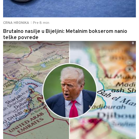
Pre 8 min
CRNA HRONIKA
|
Brutalno nasilje u Bijeljini: Metalnim bokserom nanio
teške povrede
0