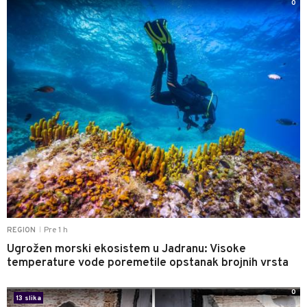
0
Pre 1 h
REGION
|
Ugrožen morski ekosistem u Jadranu: Visoke
temperature vode poremetile opstanak brojnih vrsta
0
13 slika