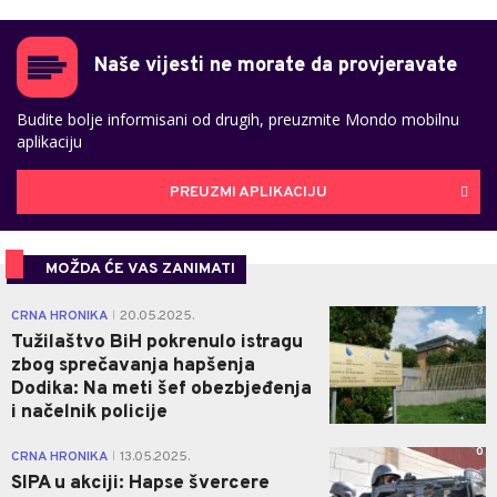
Naše vijesti ne morate da provjeravate
Budite bolje informisani od drugih, preuzmite Mondo mobilnu
aplikaciju
PREUZMI APLIKACIJU
MOŽDA ĆE VAS ZANIMATI
3
CRNA HRONIKA
20.05.2025.
|
Tužilaštvo BiH pokrenulo istragu
zbog sprečavanja hapšenja
Dodika: Na meti šef obezbjeđenja
i načelnik policije
0
CRNA HRONIKA
13.05.2025.
|
SIPA u akciji: Hapse švercere