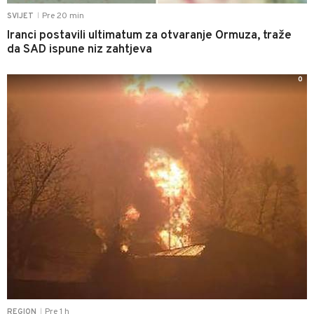
Pre 20 min
SVIJET
|
Iranci postavili ultimatum za otvaranje Ormuza, traže
da SAD ispune niz zahtjeva
0
Pre 1 h
REGION
|