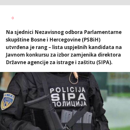
Nikolina
AUTOR
0
Damjanić
Na sjednici Nezavisnog odbora Parlamentarne
skupštine Bosne i Hercegovine (PSBiH)
utvrđena je rang – lista uspješnih kandidata na
Javnom konkursu za izbor zamjenika direktora
Državne agencije za istrage i zaštitu (SIPA).