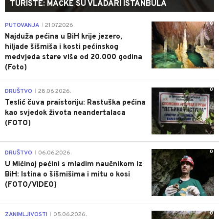
TURISTE: MAČKE SU VLADARI ISTANBULA
0
PUTOVANJA
21.07.2026.
|
Najduža pećina u BiH krije jezero,
hiljade šišmiša i kosti pećinskog
medvjeda stare više od 20.000 godina
(Foto)
0
DRUŠTVO
28.06.2026.
|
Teslić čuva praistoriju: Rastuška pećina
kao svjedok života neandertalaca
(FOTO)
0
DRUŠTVO
06.06.2026.
|
U Mićinoj pećini s mladim naučnikom iz
BiH: Istina o šišmišima i mitu o kosi
(FOTO/VIDEO)
0
ZANIMLJIVOSTI
05.06.2026.
|