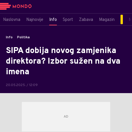
Naslovna
Najnovije
Info
Sport
Zabava
Magazin
M
Info
Politika
SIPA dobija novog zamjenika
direktora? Izbor sužen na dva
imena
20.05.2025. / 12:09