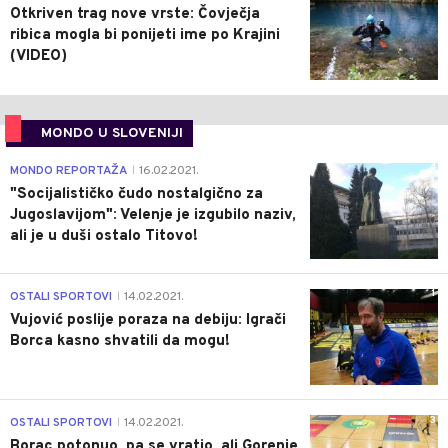
Otkriven trag nove vrste: Čovječja
ribica mogla bi ponijeti ime po Krajini
(VIDEO)
MONDO U SLOVENIJI
4
MONDO REPORTAŽA
16.02.2021.
|
"Socijalističko čudo nostalgično za
Jugoslavijom": Velenje je izgubilo naziv,
ali je u duši ostalo Titovo!
1
OSTALI SPORTOVI
14.02.2021.
|
Vujović poslije poraza na debiju: Igrači
Borca kasno shvatili da mogu!
3
OSTALI SPORTOVI
14.02.2021.
|
Borac potonuo, pa se vratio, ali Gorenje