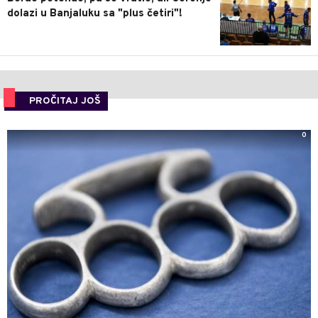
dolazi u Banjaluku sa "plus četiri"!
PROČITAJ JOŠ
0