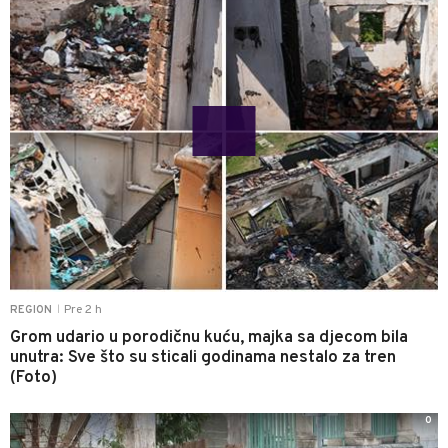
Pre 2 h
REGION
|
Grom udario u porodičnu kuću, majka sa djecom bila
unutra: Sve što su sticali godinama nestalo za tren
(Foto)
0