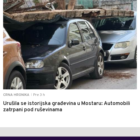
Pre 3 h
CRNA HRONIKA
|
Urušila se istorijska građevina u Mostaru: Automobili
zatrpani pod ruševinama