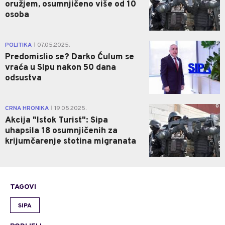
oružjem, osumnjičeno više od 10
osoba
0
POLITIKA
07.05.2025.
|
Predomislio se? Darko Ćulum se
vraća u Sipu nakon 50 dana
odsustva
0
CRNA HRONIKA
19.05.2025.
|
Akcija "Istok Turist": Sipa
uhapsila 18 osumnjičenih za
krijumčarenje stotina migranata
TAGOVI
SIPA