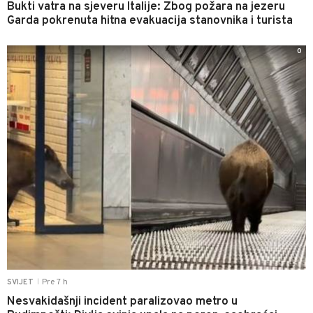
Bukti vatra na sjeveru Italije: Zbog požara na jezeru
Garda pokrenuta hitna evakuacija stanovnika i turista
0
Pre 7 h
SVIJET
|
Nesvakidašnji incident paralizovao metro u