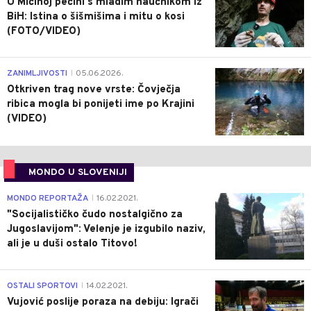
U Mićinoj pećini s mladim naučnikom iz
BiH: Istina o šišmišima i mitu o kosi
(FOTO/VIDEO)
0
ZANIMLJIVOSTI
05.06.2026.
|
Otkriven trag nove vrste: Čovječja
ribica mogla bi ponijeti ime po Krajini
(VIDEO)
MONDO U SLOVENIJI
4
MONDO REPORTAŽA
16.02.2021.
|
"Socijalističko čudo nostalgično za
Jugoslavijom": Velenje je izgubilo naziv,
ali je u duši ostalo Titovo!
1
OSTALI SPORTOVI
14.02.2021.
|
Vujović poslije poraza na debiju: Igrači