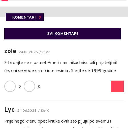
KOMENTARI
3
SVI KOMENTARI
zole
24.06.2025. / 21:22
Srbi dajte se u pamet Ameri nam nikad nisu bili prijatelji niti
će, oni se vode samo interesima . Sjetite se 1999 godine
0
0
Lyc
24.06.2025. / 13:40
Prije nego krenu opet kritike ovih sto pljuju po svemu i