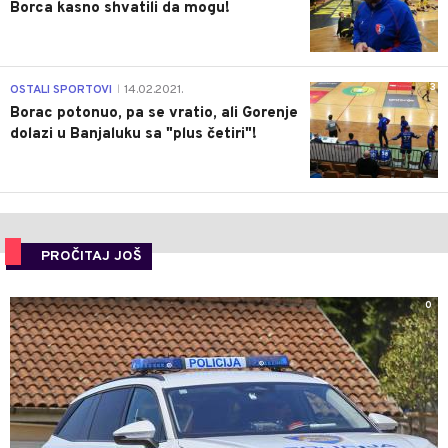
Borca kasno shvatili da mogu!
3
OSTALI SPORTOVI
14.02.2021.
|
Borac potonuo, pa se vratio, ali Gorenje
dolazi u Banjaluku sa "plus četiri"!
PROČITAJ JOŠ
0