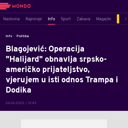
Naslovna
Najnovije
Info
Sport
Zabava
Magazin
M
Info
Politika
Blagojević: Operacija
"Halijard" obnavlja srpsko-
američko prijateljstvo,
vjerujem u isti odnos Trampa i
Dodika
24.06.2025. / 12:45