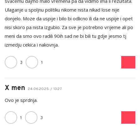
svacemu dajmo malo vremena pa da vidimo ima li rezultata.
Ulaganje u spoljnu politiku nikome nista nikad lose nije
donjelo. Moze da uspije i bilo bi odlicno ili da ne uspije i opet
nisi skoro pa nista izgubio. Za sve je potrebno vrijeme ali po
meni da smo ovo radili 90ih sad ne bi bili tu gdje jesmo tj
izmedju cekica i nakovnja.
3
1
X men
24.06.2025. / 13:27
Ovo je sprdnja.
1
3