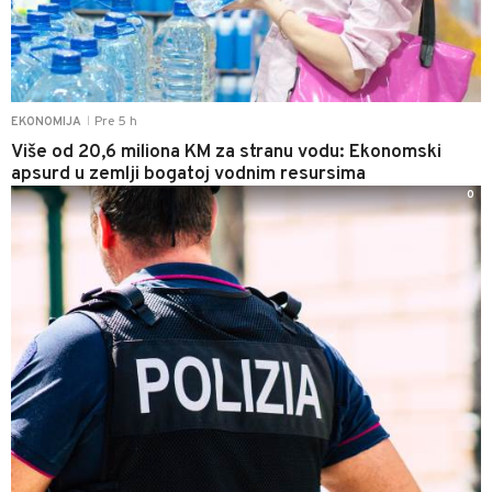
Pre 5 h
EKONOMIJA
|
Više od 20,6 miliona KM za stranu vodu: Ekonomski
apsurd u zemlji bogatoj vodnim resursima
0