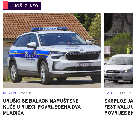
JOŠ IZ INFO
0
REGION
Pre 5 h
SVIJET
Pre 5 h
|
|
URUŠIO SE BALKON NAPUŠTENE
EKSPLOZIJA
KUĆE U RIJECI: POVRIJEĐENA DVA
FESTIVALU 
MLADIĆA
POVRIJEĐEN