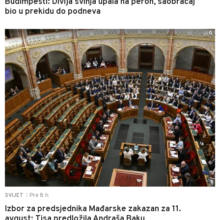
Budimpešti: Divlja svinja upala na peron, saobraćaj
bio u prekidu do podneva
0
Pre 8 h
SVIJET
|
Izbor za predsjednika Mađarske zakazan za 11.
avgust: Tisa predložila Andraša Baku