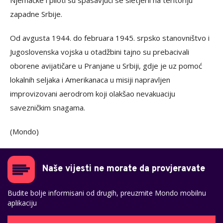
Njemačke i piloti su spasavjući se sletjerli na teritoriju
zapadne Srbije.
Od avgusta 1944. do februara 1945. srpsko stanovništvo i
Jugoslovenska vojska u otadžbini tajno su prebacivali
oborene avijatičare u Pranjane u Srbiji, gdje je uz pomoć
lokalnih seljaka i Amerikanaca u misiji napravljen
improvizovani aerodrom koji olakšao nevakuaciju
savezničkim snagama.
(Mondo)
Naše vijesti ne morate da provjeravate
Budite bolje informisani od drugih, preuzmite Mondo mobilnu
aplikaciju