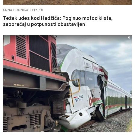
Pre 7 h
CRNA HRONIKA
|
Težak udes kod Hadžića: Poginuo motociklista,
saobraćaj u potpunosti obustavljen
0