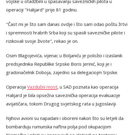
vojske u otadžbini u spasavanju savezničkih pilota u
operaciji "Halijard" prije 81 godinu.
"Čast mi je što sam danas ovdje i što sam odao poštu žrtvi
i spremnosti hrabrih Srba koji su spasili savezničke pilote i
rizikovali svoje živote", rekao je on.
Osim Blagojevića, vijenac u Boljaniću je položio i izaslanik
predsjednika Republike Srpske Boris Jerinić, koji je i
gradonačelnik Doboja, zajedno sa delegaciojm Srpske.
Operacija
Vazdušni most
, u SAD poznata kao operacija
Halijard je bila opsežna saveznička operacija evakuacije
avijatičara, tokom Drugog svjetskog rata u Jugoslaviji.
Njihovi avioni su napadani i oboreni nakon što su letjeli da
bombarduju rumunska naftna polja pod okupacijom