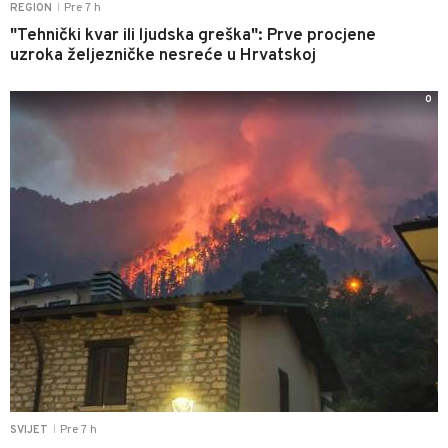
Pre 7 h
REGION
|
"Tehnički kvar ili ljudska greška": Prve procjene
uzroka željezničke nesreće u Hrvatskoj
0
Pre 7 h
SVIJET
|