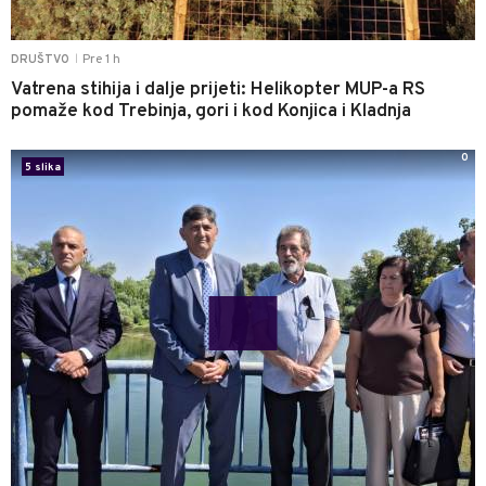
Pre 1 h
DRUŠTVO
|
Vatrena stihija i dalje prijeti: Helikopter MUP-a RS
pomaže kod Trebinja, gori i kod Konjica i Kladnja
0
5 slika