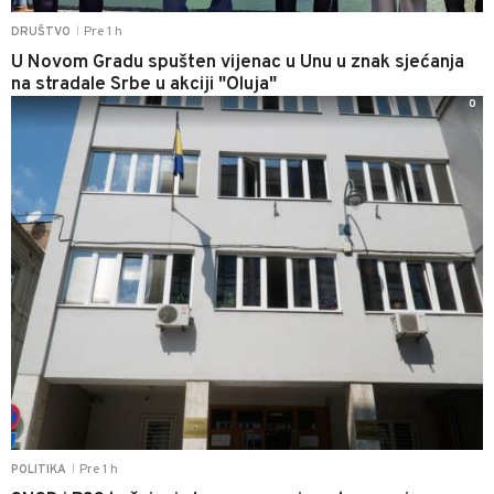
Pre 1 h
DRUŠTVO
|
U Novom Gradu spušten vijenac u Unu u znak sjećanja
na stradale Srbe u akciji "Oluja"
0
Pre 1 h
POLITIKA
|