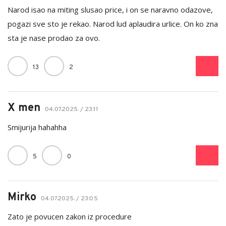
Narod isao na miting slusao price, i on se naravno odazove,
pogazi sve sto je rekao. Narod lud aplaudira urlice. On ko zna
sta je nase prodao za ovo.
13
2
X men
04.07.2025. / 23:11
Smijurija hahahha
5
0
Mirko
04.07.2025. / 23:05
Zato je povucen zakon iz procedure