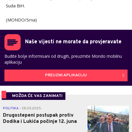
Suda BiH.
(MONDO/Srna)
Naše vijesti ne morate da provjeravate
Budite bolje informisani od drugih, preuzmite Mondo mobilnu
aplikaciju
PREUZMI APLIKACIJU
MOŽDA ĆE VAS ZANIMATI
2
POLITIKA
28.05.2025.
|
Drugostepeni postupak protiv
Dodika i Lukića počinje 12. juna