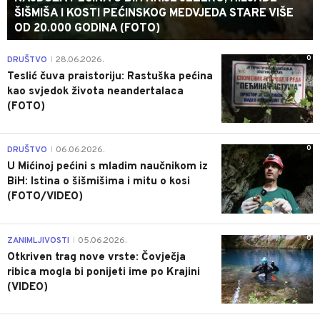
ŠIŠMIŠA I KOSTI PEĆINSKOG MEDVJEDA STARE VIŠE
OD 20.000 GODINA (FOTO)
0
DRUŠTVO
28.06.2026.
|
Teslić čuva praistoriju: Rastuška pećina
kao svjedok života neandertalaca
(FOTO)
0
DRUŠTVO
06.06.2026.
|
U Mićinoj pećini s mladim naučnikom iz
BiH: Istina o šišmišima i mitu o kosi
(FOTO/VIDEO)
0
ZANIMLJIVOSTI
05.06.2026.
|
Otkriven trag nove vrste: Čovječja
ribica mogla bi ponijeti ime po Krajini
(VIDEO)