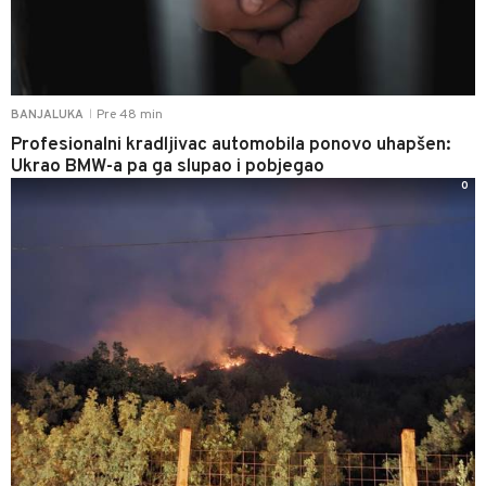
Pre 48 min
BANJALUKA
|
Profesionalni kradljivac automobila ponovo uhapšen:
Ukrao BMW-a pa ga slupao i pobjegao
0