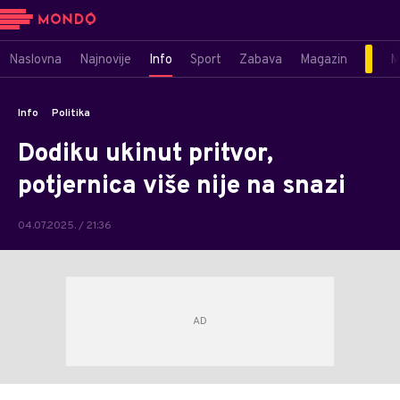
Naslovna
Najnovije
Info
Sport
Zabava
Magazin
M
Info
Politika
Dodiku ukinut pritvor,
potjernica više nije na snazi
04.07.2025. / 21:36