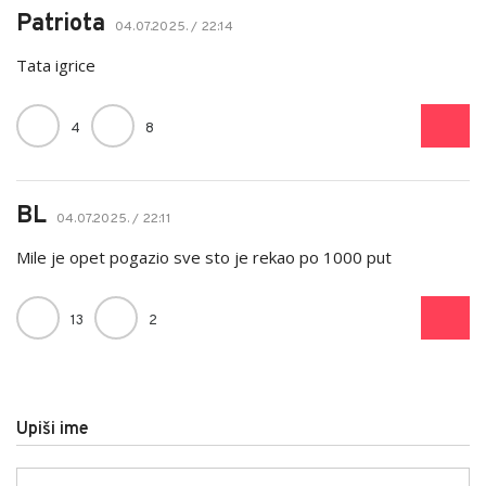
Patriota
04.07.2025. / 22:14
Tata igrice
4
8
BL
04.07.2025. / 22:11
Mile je opet pogazio sve sto je rekao po 1000 put
13
2
Upiši ime