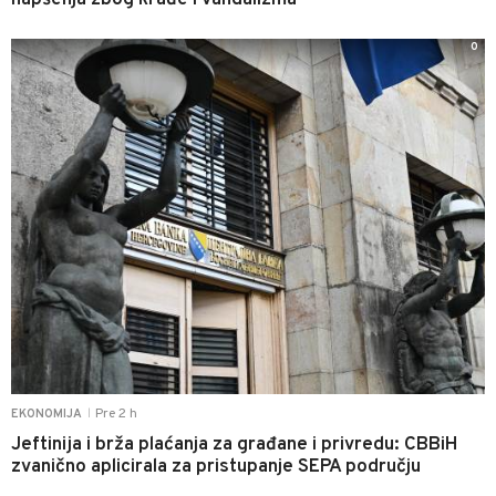
0
Pre 2 h
EKONOMIJA
|
Jeftinija i brža plaćanja za građane i privredu: CBBiH
zvanično aplicirala za pristupanje SEPA području