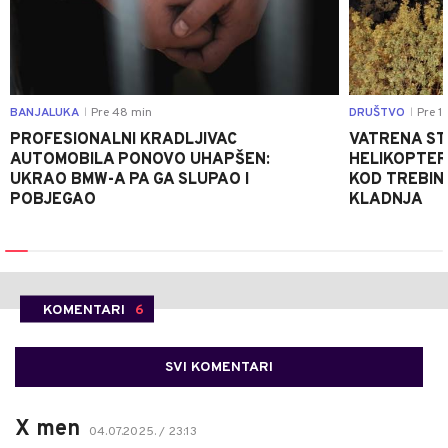
BANJALUKA
Pre 48 min
DRUŠTVO
Pre 1 
|
|
PROFESIONALNI KRADLJIVAC
VATRENA STIH
AUTOMOBILA PONOVO UHAPŠEN:
HELIKOPTER
UKRAO BMW-A PA GA SLUPAO I
KOD TREBINJ
POBJEGAO
KLADNJA
KOMENTARI
6
SVI KOMENTARI
X men
04.07.2025. / 23:13