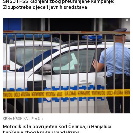
SNSD i PSS kažnjeni zbog preuranjene kampanje:
Zloupotreba djece i javnih sredstava
0
Pre 2 h
CRNA HRONIKA
|
Motociklista povrijeđen kod Čelinca, u Banjaluci
hapšenja zbog krađe i vandalizma