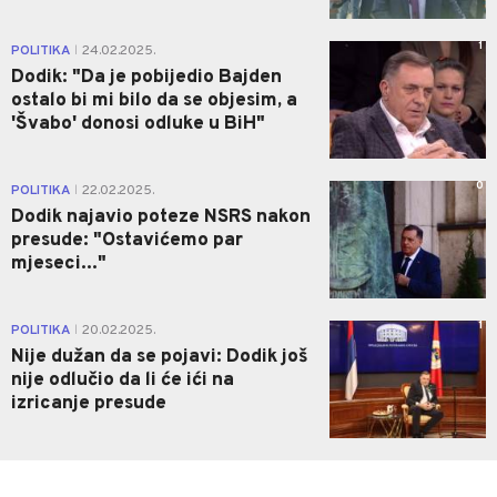
1
POLITIKA
24.02.2025.
|
Dodik: "Da je pobijedio Bajden
ostalo bi mi bilo da se objesim, a
'Švabo' donosi odluke u BiH"
0
POLITIKA
22.02.2025.
|
Dodik najavio poteze NSRS nakon
presude: "Ostavićemo par
mjeseci..."
1
POLITIKA
20.02.2025.
|
Nije dužan da se pojavi: Dodik još
nije odlučio da li će ići na
izricanje presude