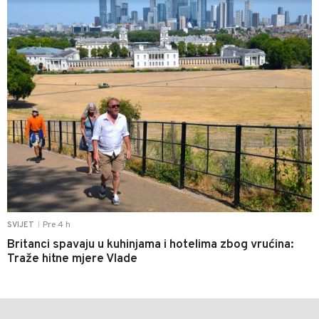
Pre 4 h
SVIJET
|
Britanci spavaju u kuhinjama i hotelima zbog vrućina:
Traže hitne mjere Vlade