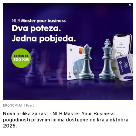
0
Pre 3 h
EKONOMIJA
|
Nova prilika za rast - NLB Master Your Business
pogodnosti pravnim licima dostupne do kraja oktobra
2026.