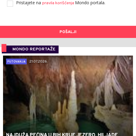
Pristajete na
Mondo portala.
pravila korišćenja
POŠALJI
MONDO REPORTAŽE
0
21.07.2026.
PUTOVANJA
NAJDUŽA PEĆINA U BIH KRIJE JEZERO, HILJADE