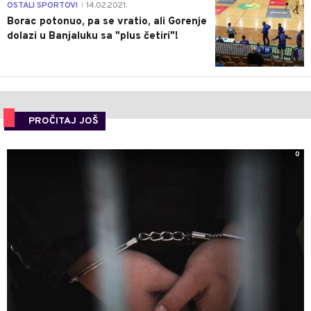
3
OSTALI SPORTOVI
14.02.2021.
|
Borac potonuo, pa se vratio, ali Gorenje
dolazi u Banjaluku sa "plus četiri"!
PROČITAJ JOŠ
0