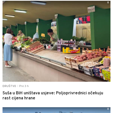
0
Pre 3 h
DRUŠTVO
|
Suša u BiH uništava usjeve: Poljoprivrednici očekuju
rast cijena hrane
0