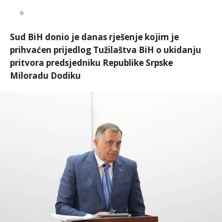
Vesna
AUTOR
6
Kerkez
Sud BiH donio je danas rješenje kojim je
prihvaćen prijedlog Tužilaštva BiH o ukidanju
pritvora predsjedniku Republike Srpske
Miloradu Dodiku