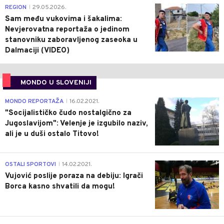
0
REGION
29.05.2026.
|
Sam među vukovima i šakalima:
Nevjerovatna reportaža o jedinom
stanovniku zaboravljenog zaseoka u
Dalmaciji (VIDEO)
MONDO U SLOVENIJI
4
MONDO REPORTAŽA
16.02.2021.
|
"Socijalističko čudo nostalgično za
Jugoslavijom": Velenje je izgubilo naziv,
ali je u duši ostalo Titovo!
1
OSTALI SPORTOVI
14.02.2021.
|
Vujović poslije poraza na debiju: Igrači
Borca kasno shvatili da mogu!