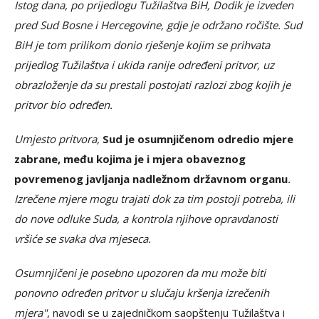
Istog dana, po prijedlogu Tužilaštva BiH, Dodik je izveden
pred Sud Bosne i Hercegovine, gdje je održano ročište. Sud
BiH je tom prilikom donio rješenje kojim se prihvata
prijedlog Tužilaštva i ukida ranije određeni pritvor, uz
obrazloženje da su prestali postojati razlozi zbog kojih je
pritvor bio određen.
Umjesto pritvora,
Sud je osumnjičenom odredio mjere
zabrane, među kojima je i mjera obaveznog
povremenog javljanja nadležnom državnom organu
.
Izrečene mjere mogu trajati dok za tim postoji potreba, ili
do nove odluke Suda, a kontrola njihove opravdanosti
vršiće se svaka dva mjeseca.
Osumnjičeni je posebno upozoren da mu može biti
ponovno određen pritvor u slučaju kršenja izrečenih
mjera"
, navodi se u zajedničkom saopštenju Tužilaštva i