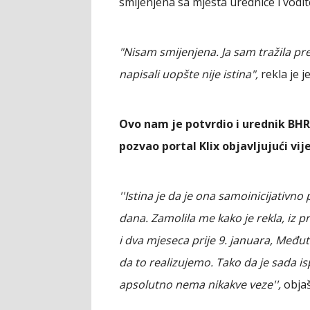
smijenjena sa mjesta urednice i vodi
"Nisam smijenjena. Ja sam tražila pre
napisali uopšte nije istina",
rekla je j
Ovo nam je potvrdio i urednik BHRT
pozvao portal Klix objavljujući vi
''Istina je da je ona samoinicijativno
dana. Zamolila me kako je rekla, iz p
i dva mjeseca prije 9. januara, Među
da to realizujemo. Tako da je sada is
apsolutno nema nikakve veze'',
objaš