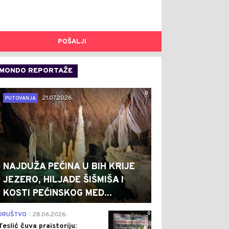
POŠALJI
MONDO REPORTAŽE
0
21.07.2026.
PUTOVANJA
NAJDUŽA PEĆINA U BIH KRIJE
JEZERO, HILJADE ŠIŠMIŠA I
KOSTI PEĆINSKOG MED...
0
DRUŠTVO
28.06.2026.
|
Teslić čuva praistoriju: