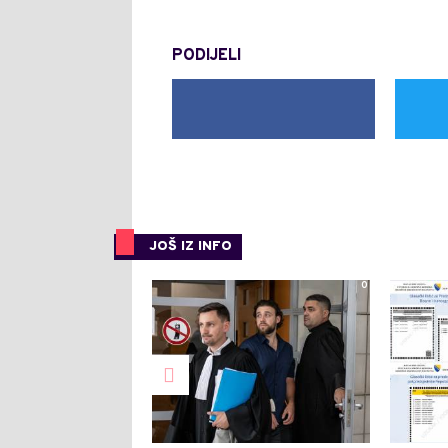
PODIJELI
JOŠ IZ INFO
0