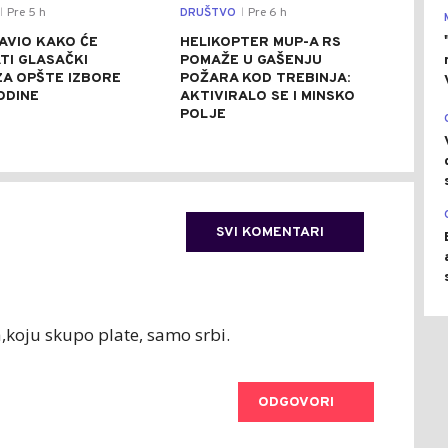
Pre 5 h
DRUŠTVO
Pre 6 h
SVIJ
|
|
AVIO KAKO ĆE
HELIKOPTER MUP-A RS
CRV
TI GLASAČKI
POMAŽE U GAŠENJU
ITA
 ZA OPŠTE IZBORE
POŽARA KOD TREBINJA:
ASF
ODINE
AKTIVIRALO SE I MINSKO
STE
POLJE
SVI KOMENTARI
,koju skupo plate, samo srbi.
ODGOVORI