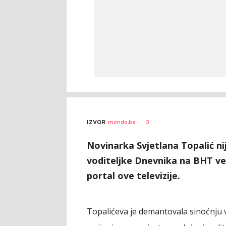
3
IZVOR
mondo.ba
Novinarka Svjetlana Topalić ni
voditeljke Dnevnika na BHT već
portal ove televizije.
Topalićeva je demantovala sinoćnju vij