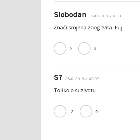
Slobodan
28.01.2019. / 01:13
Znači smjena zbog tvita. Fuj
2
0
S7
28.01.2019. / 00:07
Toliko o suzivotu
12
0