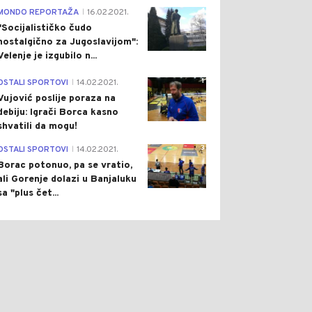
ET
Pre 6 h
SVIJET
Pre 7 h
4
|
|
MONDO REPORTAŽA
16.02.2021.
|
"Socijalističko čudo
ENI ALARM ZA CIJELU
KINA UVELA PAKET
nostalgično za Jugoslavijom":
LIJU: TEMPERATURE
OŠTRIH SANKCIJA,
ALTA PRELAZE 60
AMERIKA DOBILA JASNO
Velenje je izgubilo n...
PENI, IMA I ŽRTAVA
UPOZORENJE: SCENARIO
KAKAV VAŠINGTON NIJE
1
OSTALI SPORTOVI
14.02.2021.
|
OČEKIVAO
Vujović poslije poraza na
debiju: Igrači Borca kasno
shvatili da mogu!
3
OSTALI SPORTOVI
14.02.2021.
|
Borac potonuo, pa se vratio,
ali Gorenje dolazi u Banjaluku
sa "plus čet...