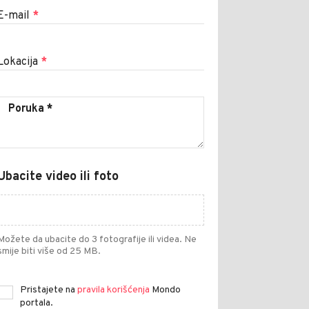
E-mail
*
Lokacija
*
Ubacite video ili foto
Možete da ubacite do 3 fotografije ili videa. Ne
smije biti više od 25 MB.
Pristajete na
pravila korišćenja
Mondo
portala.