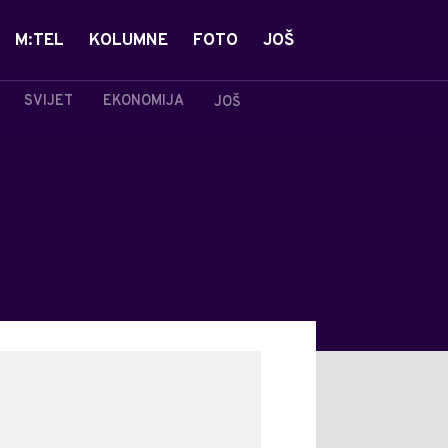
M:TEL
KOLUMNE
FOTO
JOŠ
SVIJET
EKONOMIJA
JOŠ