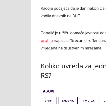
Radoja podsjeća da je dan nakon Dan
vodila dnevnik na BHT.
Topalić je u žižu domaće javnosti do
profilu
napisala "Srećan ti rođendan,
vrijeđana na društvenim mrežama.
Koliko uvreda za je
RS?
TAGOVI
BHRT
SMJENA
TV LICA
D