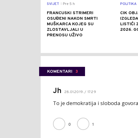
SVIJET
Pre 5 h
POLITIKA
|
FRANCUSKI STRIMERI
CIK OBJ
OSUĐENI NAKON SMRTI
IZGLEDA
MUŠKARCA KOJEG SU
LISTIĆI
ZLOSTAVLJALI U
2026. G
PRENOSU UŽIVO
KOMENTARI
3
Jh
28.01.2019. / 17:29
To je demokratija i sloboda govora
0
1