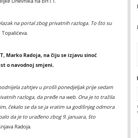
teljke Dnevnika na BHT1.
lazak na portal zbog privatnih razloga. To što su
e Topalićeva.
, Marko Radoja, na čiju se izjavu sinoć
jest o navodnoj smjeni.
 podnijela zahtjev u prošli ponedjeljak prije sedam
rivatnih razloga, da pređe na web. Ona je to tražila
tim, čekalo se da se ja vratim sa godišnjeg odmora
palo da je to urađeno zbog 9. januara, što
njava Radoja.